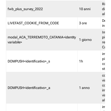
Ricor
fwb_plus_survey_2022
10 anni
di su
all'ut
Dedupl
LIVEFAST_COOKIE_FROM_CODE
3 ore
in Fa
Imped
modal_ACA_TERREMOTO_CATANIA<identity
più vo
1 giorno
variabile>
relati
Catan
imped
più p
DOMPUSH<identificativo>_s
1h
comme
stess
conta
visua
comme
DOMPUSH<identificativo>_a
1 anno
imped
visua
all'in
imped