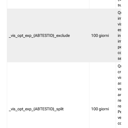
succes
Quest
impos
visita
esclu
_vis_opt_exp_{ABTESTID}_exclude
100 giorni
in bas
impos
percen
coinvo
sempr
Quest
creat
visita
asseg
varia
ancor
reind
relati
_vis_opt_exp_{ABTESTID}_split
100 giorni
Perme
verifi
corri