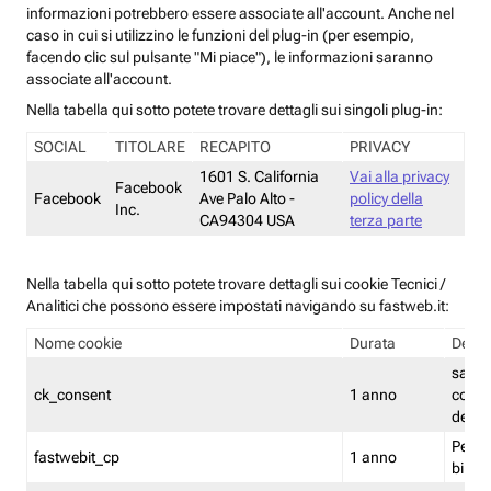
informazioni potrebbero essere associate all'account. Anche nel
caso in cui si utilizzino le funzioni del plug-in (per esempio,
facendo clic sul pulsante "Mi piace"), le informazioni saranno
associate all'account.
Nella tabella qui sotto potete trovare dettagli sui singoli plug-in:
SOCIAL
TITOLARE
RECAPITO
PRIVACY
1601 S. California
Vai alla privacy
Facebook
Facebook
Ave Palo Alto -
policy della
Inc.
CA94304 USA
terza parte
Nella tabella qui sotto potete trovare dettagli sui cookie Tecnici /
Analitici che possono essere impostati navigando su fastweb.it:
Nome cookie
Durata
Descr
salva i
ck_consent
1 anno
conse
dei c
Persi
fastwebit_cp
1 anno
bilanc