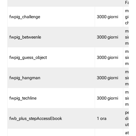
Fastw
mantie
fwpig_challenge
3000 giorni
giochi
chall
mantie
fwpig_betweenle
3000 giorni
singol
modal
mantie
fwpig_guess_object
3000 giorni
singol
modal
mantie
fwpig_hangman
3000 giorni
singol
modal
mantie
fwpig_techline
3000 giorni
singol
modal
perme
fwb_plus_stepAccessEbook
1 ora
di un 
utenti
attiva 