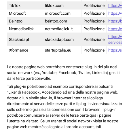
TikTok
tiktok.com
Profilazione
https://www
Microsoft
microsoft.com
Profilazione
https://www
Beintoo
beintoo.com
Profilazione
https://bei
Netmediaclick
netmediaclick.it
Profilazione
https://www
https://ww
Stackadapt
stackadapt.com
Profilazione
services-pri
Xformance
startupitalia.eu
Profilazione
https://start
Le nostre pagine web potrebbero contenere plug-in dei più noti
social network (es., Youtube, Facebook, Twitter, Linkedin) gestiti
dalle terze parti coinvolte.
Tali plug-in potrebbero ad esempio corrispondere ai pulsanti
"Like" di Facebook. Accedendo ad una delle nostre pagine web,
dotata di un simile plug-in, il browser Internet si collega
direttamente ai server delle terze parti e il plug-in viene visualizzato
sullo schermo grazie alla connessione con il browser. Il plug-in
potrebbe comunicare ai server delle terze parte quali pagine
l'utente ha visitato. Se un utente di social network visita le nostre
pagine web mentre è collegato al proprio account, tali