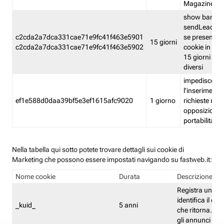
Magazine
show banner
sendLead A
c2cda2a7dca331cae71e9fc41f463e5901
se presenti e
15 giorni
c2cda2a7dca331cae71e9fc41f463e5902
cookie in un 
15 giorni e in
diversi
impedisce
l'inserimento 
ef1e588d0daa39bf5e3ef1615afc9020
1 giorno
richieste mult
opposizione
portabilità g
Nella tabella qui sotto potete trovare dettagli sui cookie di
Marketing che possono essere impostati navigando su fastweb.it:
Nome cookie
Durata
Descrizione
Registra un ID 
identifica il dis
_kuid_
5 anni
che ritorna. L'I
gli annunci mira