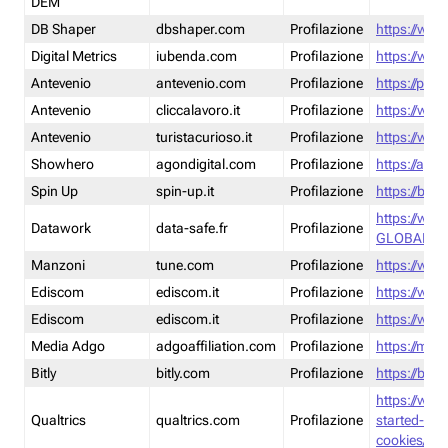
DEM
DB Shaper
dbshaper.com
Profilazione
https://www
Digital Metrics
iubenda.com
Profilazione
https://www
Antevenio
antevenio.com
Profilazione
https://pmp.
Antevenio
cliccalavoro.it
Profilazione
https://www
Antevenio
turistacurioso.it
Profilazione
https://www.
Showhero
agondigital.com
Profilazione
https://agon
Spin Up
spin-up.it
Profilazione
https://blog
https://ww
Datawork
data-safe.fr
Profilazione
GLOBAL-LT
Manzoni
tune.com
Profilazione
https://www
Ediscom
ediscom.it
Profilazione
https://www
Ediscom
ediscom.it
Profilazione
https://www
Media Adgo
adgoaffiliation.com
Profilazione
https://med
Bitly
bitly.com
Profilazione
https://bitl
https://www
Qualtrics
qualtrics.com
Profilazione
started-wi
cookies/