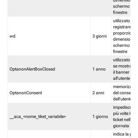
dimensioni de
schermo e de
finestre
utilizzato per
registrare le
proporzioni e
wd
3 giorni
dimensioni de
schermo e de
finestre
utilizzato pe
se mostrare
OptanonAlertBoxClosed
1 anno
il banner pri
all'utente
memorizza lo
OptanonConsent
2 anni
del consenso
dell'utente
impedisce di 
più volte lo s
__aca_<nome_tiket_variabile>
1 giorno
ticket nell'ar
giornata
indica la pre