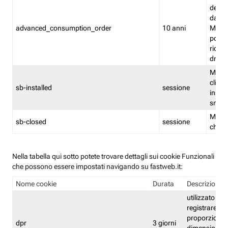
delle 
dash
advanced_consumption_order
10 anni
Monit
posso
riord
drag
Memor
clicca
sb-installed
sessione
instal
smar
Memor
sb-closed
sessione
chius
Nella tabella qui sotto potete trovare dettagli sui cookie Funzionali
che possono essere impostati navigando su fastweb.it:
Nome cookie
Durata
Descrizione
utilizzato per
registrare le
proporzioni e
dpr
3 giorni