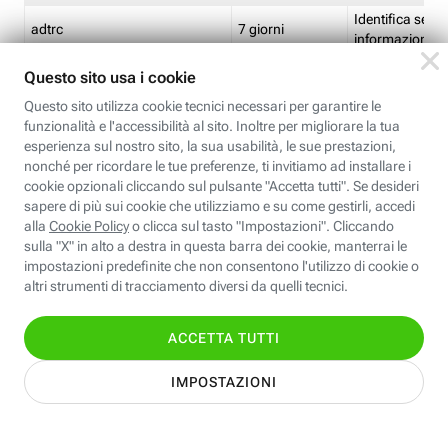
Identifica se so
adtrc
7 giorni
informazioni s
Limite di freq
CFFC<TagID>
7 giorni
composto
Identifica se c'
ricontrollare l'
CM
1 giorno
corrispondenti 
(impostata da 
Identifica se c'
ricontrollare l'
CM14
14 giorni
corrispondenti 
(impostata da 
Identifica l'app
CT<TrackingSetupID>
1 ora
clic per i pixel d
pagine dell'ins
Identifica la quo
EBFC<BannerID>
7 giorni
banner espandi
Identifica la qu
EBFCD<BannerID>
7 giorni
per il banner e