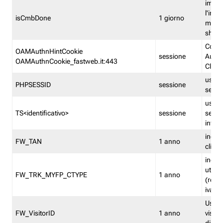
imped
l'inse
isCmbDone
1 giorno
multi
shp
Cooki
OAMAuthnHintCookie
sessione
Auten
OAMAuthnCookie_fastweb.it:443
Clien
usata
PHPSESSID
sessione
sessi
usata
TS<identificativo>
sessione
sessi
inform
indica
FW_TAN
1 anno
clien
indica
utent
FW_TRK_MYFP_CTYPE
1 anno
(resid
iva/i
Usato 
FW_VisitorID
1 anno
visitat