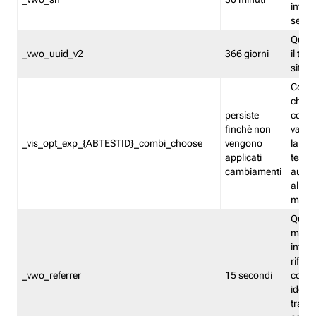
inform
sessi
Quest
_vwo_uuid_v2
366 giorni
il tra
sito 
Cooki
che m
persiste
combi
finchè non
varian
_vis_opt_exp_{ABTESTID}_combi_choose
vengono
la co
applicati
test. 
cambiamenti
autom
all'ap
modif
Quest
memor
infor
riferi
_vwo_referrer
15 secondi
conse
identi
traffi