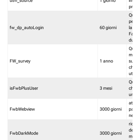
utm_source
1 giorno
indica
proven
Quest
perme
fw_dp_autoLogin
60 giorni
la log
Fastwe
durat
Quest
manti
FW_survey
1 anno
surve
chiuse
utenti
Quest
isFwbPlusUser
3 mesi
che l'
una l
attiva 
FwbWebview
3000 giorni
pagina
nell'
ricor
dell'u
FwbDarkMode
3000 giorni
mode 