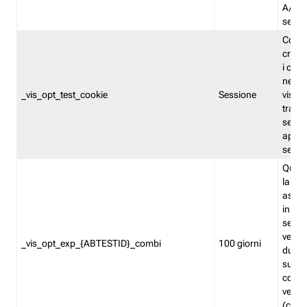
A/B. I
sempr
Cooki
creato
i cook
nel b
_vis_opt_test_cookie
Sessione
visita
tracc
sessi
aperte
sempr
Quest
la var
assegn
in mo
sempr
versi
_vis_opt_exp_{ABTESTID}_combi
100 giorni
durant
succes
corri
versio
(contr