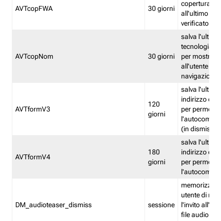
copertura fw
AVTcopFWA
30 giorni
all'ultimo ind
verificato
salva l'ultima
tecnologia ve
AVTcopNom
30 giorni
per mostrarl
all'utente dur
navigazione
salva l'ultimo
indirizzo di 
120
AVTformV3
per permette
giorni
l'autocompl
(in dismissio
salva l'ultimo
180
indirizzo di 
AVTformV4
giorni
per permette
l'autocompl
memorizza la
utente di non
DM_audioteaser_dismiss
sessione
l'invito all'as
file audio del 