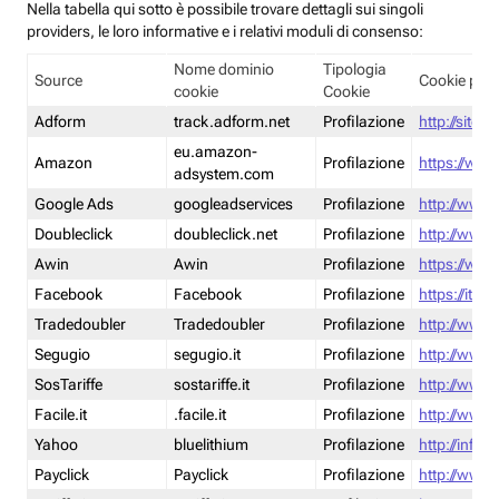
Nella tabella qui sotto è possibile trovare dettagli sui singoli
providers, le loro informative e i relativi moduli di consenso:
Nome dominio
Tipologia
Source
Cookie poli
cookie
Cookie
Adform
track.adform.net
Profilazione
http://site.
eu.amazon-
Amazon
Profilazione
https://www
adsystem.com
Google Ads
googleadservices
Profilazione
http://www.
Doubleclick
doubleclick.net
Profilazione
http://www.
Awin
Awin
Profilazione
https://www
Facebook
Facebook
Profilazione
https://it-
Tradedoubler
Tradedoubler
Profilazione
http://www.
Segugio
segugio.it
Profilazione
http://www.
SosTariffe
sostariffe.it
Profilazione
http://www.s
Facile.it
.facile.it
Profilazione
http://www.f
Yahoo
bluelithium
Profilazione
http://info.
Payclick
Payclick
Profilazione
http://www.p