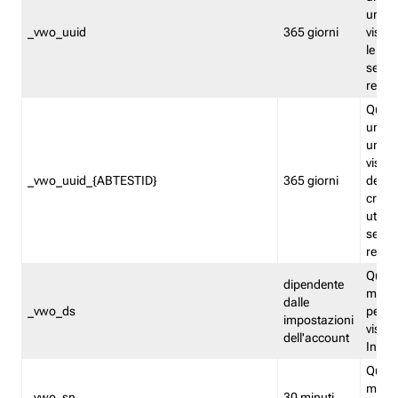
univo
_vwo_uuid
365 giorni
visita
le fun
segme
repor
Quest
un ide
univo
visita
_vwo_uuid_{ABTESTID}
365 giorni
del t
cross
utiliz
segme
repor
Quest
dipendente
memor
dalle
_vwo_ds
persis
impostazioni
visit
dell'account
Insig
Quest
memo
_vwo_sn
30 minuti