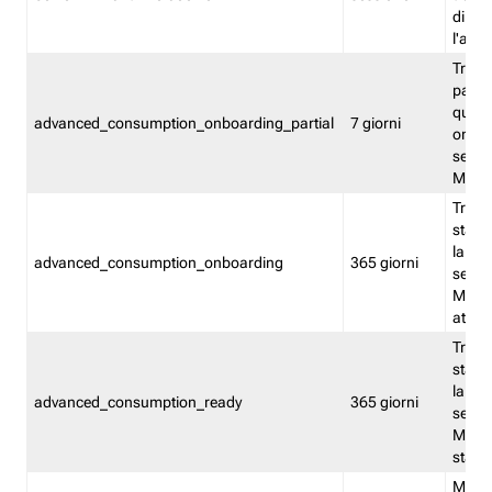
direct
l'attr
Tracc
parzia
quest
advanced_consumption_onboarding_partial
7 giorni
onbord
serviz
Moni
Tracci
stata 
la not
advanced_consumption_onboarding
365 giorni
serviz
Monit
attiva
Tracci
stata 
la not
advanced_consumption_ready
365 giorni
serviz
Monit
stato 
Memor