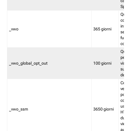
caso 
Split
Quest
conten
infor
_vwo
365 giorni
servi
futuro,
cooki
Quest
persi
_vwo_global_opt_out
100 giorni
visita
su tut
deter
Cookie
verif
possa
cookie
usano 
_vwo_ssm
3650 giorni
HTTP.
durat
viene 
autom