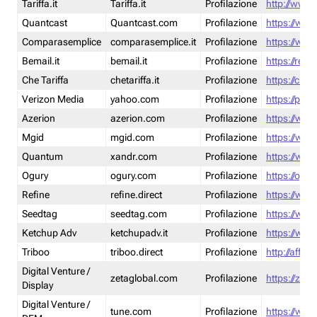
Tariffa.it
Tariffa.it
Profilazione
http://www.t
Quantcast
Quantcast.com
Profilazione
https://www
Comparasemplice
comparasemplice.it
Profilazione
https://www
Bemail.it
bemail.it
Profilazione
https://reta
Che Tariffa
chetariffa.it
Profilazione
https://chet
Verizon Media
yahoo.com
Profilazione
https://pol
Azerion
azerion.com
Profilazione
https://www
Mgid
mgid.com
Profilazione
https://www
Quantum
xandr.com
Profilazione
https://www
Ogury
ogury.com
Profilazione
https://ogur
Refine
refine.direct
Profilazione
https://www.
Seedtag
seedtag.com
Profilazione
https://www
Ketchup Adv
ketchupadv.it
Profilazione
https://www
Triboo
triboo.direct
Profilazione
http://affili
Digital Venture /
zetaglobal.com
Profilazione
https://zeta
Display
Digital Venture /
tune.com
Profilazione
https://www