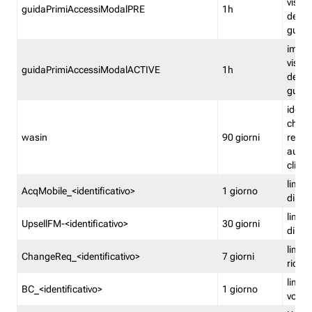
visual
guidaPrimiAccessiModalPRE
1h
della
guida 
imped
visual
guidaPrimiAccessiModalACTIVE
1h
della
guida 
identi
che si
wasin
90 giorni
rete f
autent
clienti
limita
AcqMobile_<identificativo>
1 giorno
di ac
limita
UpsellFM-<identificativo>
30 giorni
di ups
limita
ChangeReq_<identificativo>
7 giorni
ricon
limita
BC_<identificativo>
1 giorno
vouch