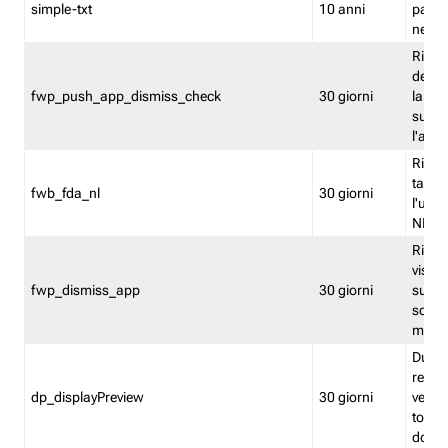
simple-txt
10 anni
pagina
nell'
Ricord
dell'u
fwp_push_app_dismiss_check
30 giorni
la po
sugge
l'audi
Riport
tacci
fwb_fda_nl
30 giorni
l'uten
NL
Ricor
visto 
fwp_dismiss_app
30 giorni
sugge
scari
mobil
Durant
regis
dp_displayPreview
30 giorni
verica
torna
dopo v