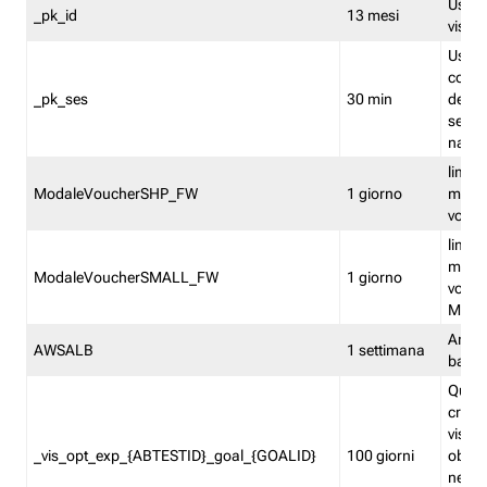
Usato 
_pk_id
13 mesi
visitat
Usato 
comp
_pk_ses
30 min
dell’u
sessi
navig
limita
ModaleVoucherSHP_FW
1 giorno
multi
vouche
limita
multi
ModaleVoucherSMALL_FW
1 giorno
vouch
Medie
Amaz
AWSALB
1 settimana
balan
Quest
creat
visit
_vis_opt_exp_{ABTESTID}_goal_{GOALID}
100 giorni
obiett
nel co