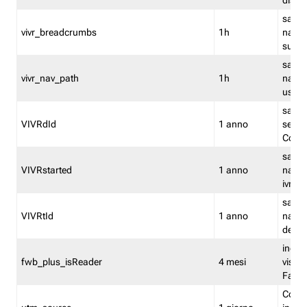
dismi
salva
vivr_breadcrumbs
1h
navig
su vis
salva 
vivr_nav_path
1h
navig
usato
salva 
VIVRdId
1 anno
sessio
Conv
salva 
VIVRstarted
1 anno
navig
ivr ini
salva 
VIVRtId
1 anno
naviga
del cl
indica
fwb_plus_isReader
4 mesi
visual
Fastw
Cooki