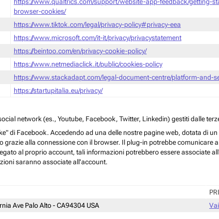
https://www.qualtrics.com/support/website-app-feedback/getting-s
browser-cookies/
https://www.tiktok.com/legal/privacy-policy#privacy-eea
https://www.microsoft.com/it-it/privacy/privacystatement
https://beintoo.com/en/privacy-cookie-policy/
https://www.netmediaclick.it/public/cookies-policy
https://www.stackadapt.com/legal-document-centre/platform-and-ser
https://startupitalia.eu/privacy/
cial network (es., Youtube, Facebook, Twitter, Linkedin) gestiti dalle terze
ke" di Facebook. Accedendo ad una delle nostre pagine web, dotata di un sim
rmo grazie alla connessione con il browser. Il plug-in potrebbe comunicare ai 
egato al proprio account, tali informazioni potrebbero essere associate all'a
azioni saranno associate all'account.
PR
ornia Ave Palo Alto - CA94304 USA
Vai