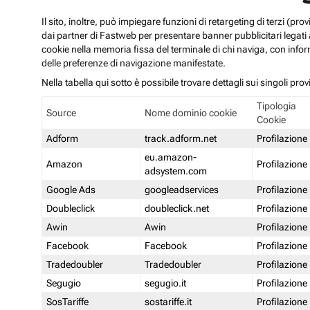
Il sito, inoltre, può impiegare funzioni di retargeting di terzi (p
dai partner di Fastweb per presentare banner pubblicitari legati al
cookie nella memoria fissa del terminale di chi naviga, con infor
delle preferenze di navigazione manifestate.
Nella tabella qui sotto è possibile trovare dettagli sui singoli prov
Tipologia
Source
Nome dominio cookie
Cookie
Adform
track.adform.net
Profilazione
eu.amazon-
Amazon
Profilazione
adsystem.com
Google Ads
googleadservices
Profilazione
Doubleclick
doubleclick.net
Profilazione
Awin
Awin
Profilazione
Facebook
Facebook
Profilazione
Tradedoubler
Tradedoubler
Profilazione
Segugio
segugio.it
Profilazione
SosTariffe
sostariffe.it
Profilazione