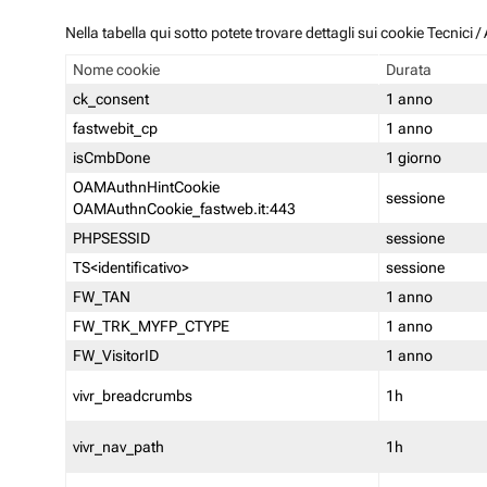
Nella tabella qui sotto potete trovare dettagli sui cookie Tecnici
Nome cookie
Durata
ck_consent
1 anno
fastwebit_cp
1 anno
isCmbDone
1 giorno
OAMAuthnHintCookie
sessione
OAMAuthnCookie_fastweb.it:443
PHPSESSID
sessione
TS<identificativo>
sessione
FW_TAN
1 anno
FW_TRK_MYFP_CTYPE
1 anno
FW_VisitorID
1 anno
vivr_breadcrumbs
1h
vivr_nav_path
1h