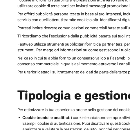
I cookie migliorano l’usabilità e le prestazioni attraverso varie f
utilizzare cookie di terze parti per inviarti messaggi promoziona
Per offrirti pubblicità personalizzata in base ai tuoi interessi, inc
servizio con quelli ottenuti tramite cookie o altri identificativi di
Potresti inoltre ricevere comunicazioni commerciali basate sull’us
Ti ricordiamo che l’esclusione dalla pubblicità basata sui tuoi in
Fastweb utilizza strumenti pubblicitari forniti da partner terzi pe
strumenti. Per maggiori informazioni su come gestiscono i tuoi dat
Nel caso in cui tu abbia fornito un consenso valido a Fastweb, potr
consenso commerciale in qualsiasi momento attraverso i canali 
Per ulteriori dettagli sul trattamento dei dati da parte delle terze
Tipologia e gestion
Per ottimizzare la tua esperienza anche nella gestione dei cookie
Cookie tecnici e analitici
: i cookie tecnici sono sempre attivi
Esempi: cookie di autenticazione. Puoi disattivare questi coo
analizzare e valutare le prestazioni del sito, nonché per conse