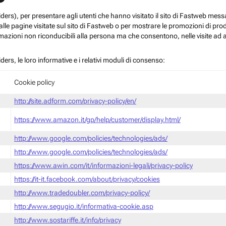
roviders), per presentare agli utenti che hanno visitato il sito di Fastweb me
le pagine visitate sul sito di Fastweb o per mostrare le promozioni di prodott
mazioni non riconducibili alla persona ma che consentono, nelle visite ad a
iders, le loro informative e i relativi moduli di consenso:
Cookie policy
http://site.adform.com/privacy-policy/en/
https://www.amazon.it/gp/help/customer/display.html/
http://www.google.com/policies/technologies/ads/
http://www.google.com/policies/technologies/ads/
https://www.awin.com/it/informazioni-legali/privacy-policy
https://it-it.facebook.com/about/privacy/cookies
http://www.tradedoubler.com/privacy-policy/
http://www.segugio.it/informativa-cookie.asp
http://www.sostariffe.it/info/privacy