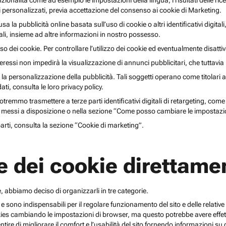
unzionalità come ad esempio le impostazioni della lingua, i risultati delle ri
li personalizzati, previa accettazione del consenso ai cookie di Marketing.
lusa la pubblicità online basata sull’uso di cookie o altri identificativi digita
gitali, insieme ad altre informazioni in nostro possesso.
o dei cookie. Per controllare l’utilizzo dei cookie ed eventualmente disattiv
teressi non impedirà la visualizzazione di annunci pubblicitari, che tuttavi
r la personalizzazione della pubblicità. Tali soggetti operano come titolari a
i, consulta le loro privacy policy.
emmo trasmettere a terze parti identificativi digitali di retargeting, come pi
messi a disposizione o nella sezione “Come posso cambiare le impostazio
 parti, consulta la sezione “Cookie di marketing”.
e dei cookie direttamen
, abbiamo deciso di organizzarli in tre categorie.
 e sono indispensabili per il regolare funzionamento del sito e delle relative 
kies cambiando le impostazioni di browser, ma questo potrebbe avere effetti
ntire di migliorare il comfort e l’usabilità del sito fornendo informazioni 