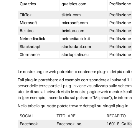
Qualtrics
qualtrics.com
Profilazione
TikTok
tiktok.com
Profilazione
Microsoft
microsoft.com
Profilazione
Beintoo
beintoo.com
Profilazione
Netmediaclick
netmediaclick.it
Profilazione
Stackadapt
stackadapt.com
Profilazione
Xformance
startupitalia.eu
Profilazione
Le nostre pagine web potrebbero contenere plug-in dei più noti so
Tali plug-in potrebbero ad esempio corrispondere ai pulsanti "Li
server delle terze parti e il plug-in viene visualizzato sullo sche
utente di social network visita le nostre pagine web mentre è coll
in (per esempio, facendo clic sul pulsante "Mi piace"), le inform
Nella tabella qui sotto potete trovare dettagli sui singoli plug-in:
SOCIAL
TITOLARE
RECAPITO
Facebook
Facebook Inc.
1601 S. Calif