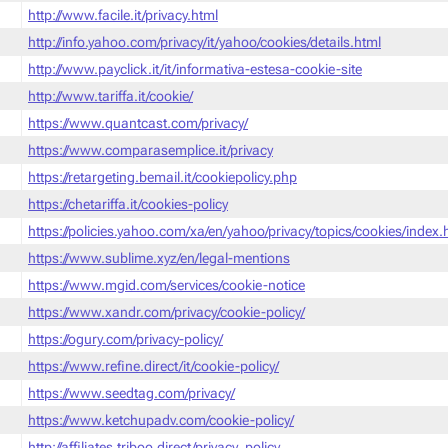
http://www.facile.it/privacy.html
http://info.yahoo.com/privacy/it/yahoo/cookies/details.html
http://www.payclick.it/it/informativa-estesa-cookie-site
http://www.tariffa.it/cookie/
https://www.quantcast.com/privacy/
https://www.comparasemplice.it/privacy
https://retargeting.bemail.it/cookiepolicy.php
https://chetariffa.it/cookies-policy
https://policies.yahoo.com/xa/en/yahoo/privacy/topics/cookies/index
https://www.sublime.xyz/en/legal-mentions
https://www.mgid.com/services/cookie-notice
https://www.xandr.com/privacy/cookie-policy/
https://ogury.com/privacy-policy/
https://www.refine.direct/it/cookie-policy/
https://www.seedtag.com/privacy/
https://www.ketchupadv.com/cookie-policy/
http://affiliates.triboo.direct/privacy_policy