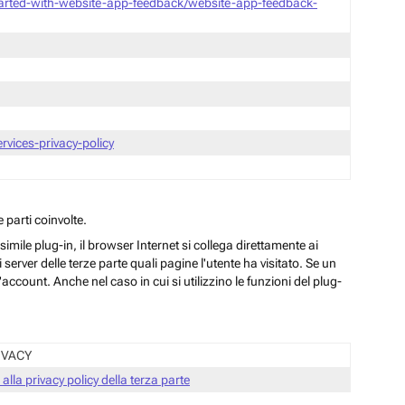
tarted-with-website-app-feedback/website-app-feedback-
vices-privacy-policy
 parti coinvolte.
ile plug-in, il browser Internet si collega direttamente ai
server delle terze parte quali pagine l'utente ha visitato. Se un
ccount. Anche nel caso in cui si utilizzino le funzioni del plug-
IVACY
 alla privacy policy della terza parte