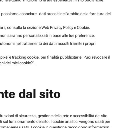
cerche e quindi migliorano la tua esperienza. Il sito può anche
li, possiamo associare i dati raccolti nell’ambito della fornitura del
arli, consulta la sezione Web Privacy Policy e Cookie.
a non saranno personalizzati in base alle tue preferenze.
utonomi nel trattamento dei dati raccolti tramite i propri
xel e tracking cookie, per finalità pubblicitarie. Puoi revocare il
ni dei miei cookie?”.
te dal sito
funzioni di sicurezza, gestione della rete e accessibilità del sito.
 sul funzionamento del sito. I cookie analitici vengono usati per
su come viene usato. I cookie in questione raccolgono informazioni