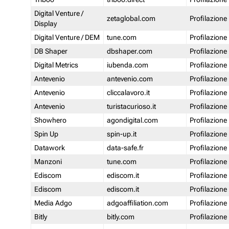
Digital Venture /
zetaglobal.com
Profilazione
Display
Digital Venture / DEM
tune.com
Profilazione
DB Shaper
dbshaper.com
Profilazione
Digital Metrics
iubenda.com
Profilazione
Antevenio
antevenio.com
Profilazione
Antevenio
cliccalavoro.it
Profilazione
Antevenio
turistacurioso.it
Profilazione
Showhero
agondigital.com
Profilazione
Spin Up
spin-up.it
Profilazione
Datawork
data-safe.fr
Profilazione
Manzoni
tune.com
Profilazione
Ediscom
ediscom.it
Profilazione
Ediscom
ediscom.it
Profilazione
Media Adgo
adgoaffiliation.com
Profilazione
Bitly
bitly.com
Profilazione