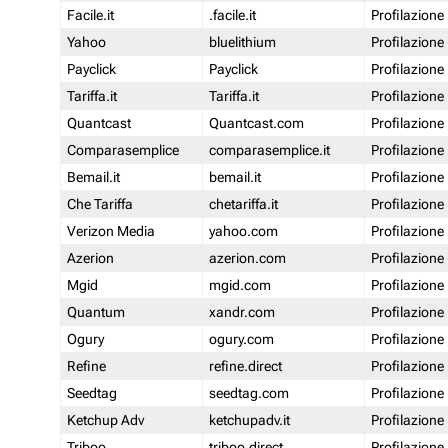
Facile.it
.facile.it
Profilazione
Yahoo
bluelithium
Profilazione
Payclick
Payclick
Profilazione
Tariffa.it
Tariffa.it
Profilazione
Quantcast
Quantcast.com
Profilazione
Comparasemplice
comparasemplice.it
Profilazione
Bemail.it
bemail.it
Profilazione
Che Tariffa
chetariffa.it
Profilazione
Verizon Media
yahoo.com
Profilazione
Azerion
azerion.com
Profilazione
Mgid
mgid.com
Profilazione
Quantum
xandr.com
Profilazione
Ogury
ogury.com
Profilazione
Refine
refine.direct
Profilazione
Seedtag
seedtag.com
Profilazione
Ketchup Adv
ketchupadv.it
Profilazione
Triboo
triboo.direct
Profilazione