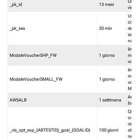
Usato 
_pk_id
13 mesi
visitat
Usato 
comp
_pk_ses
30 min
dell’u
sessi
navig
limita
ModaleVoucherSHP_FW
1 giorno
multi
vouche
limita
multi
ModaleVoucherSMALL_FW
1 giorno
vouch
Medie
Amaz
AWSALB
1 settimana
balan
Quest
creat
visit
_vis_opt_exp_{ABTESTID}_goal_{GOALID}
100 giorni
obiett
nel co