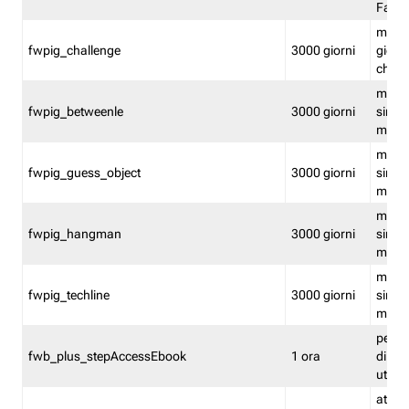
Fastw
mantie
fwpig_challenge
3000 giorni
giochi
chall
mantie
fwpig_betweenle
3000 giorni
singol
modal
mantie
fwpig_guess_object
3000 giorni
singol
modal
mantie
fwpig_hangman
3000 giorni
singol
modal
mantie
fwpig_techline
3000 giorni
singol
modal
perme
fwb_plus_stepAccessEbook
1 ora
di un 
utenti
attiva 