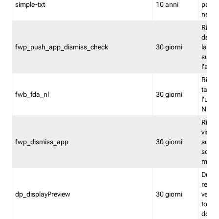
simple-txt
10 anni
pagina
nell'
Ricord
dell'u
fwp_push_app_dismiss_check
30 giorni
la po
sugge
l'audi
Riport
tacci
fwb_fda_nl
30 giorni
l'uten
NL
Ricor
visto 
fwp_dismiss_app
30 giorni
sugge
scari
mobil
Durant
regis
dp_displayPreview
30 giorni
verica
torna
dopo v