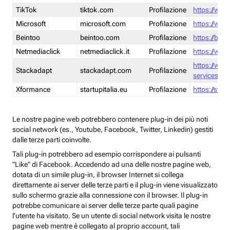
TikTok
tiktok.com
Profilazione
https://www
Microsoft
microsoft.com
Profilazione
https://www
Beintoo
beintoo.com
Profilazione
https://bei
Netmediaclick
netmediaclick.it
Profilazione
https://www
https://ww
Stackadapt
stackadapt.com
Profilazione
services-pri
Xformance
startupitalia.eu
Profilazione
https://start
Le nostre pagine web potrebbero contenere plug-in dei più noti
social network (es., Youtube, Facebook, Twitter, Linkedin) gestiti
dalle terze parti coinvolte.
Tali plug-in potrebbero ad esempio corrispondere ai pulsanti
"Like" di Facebook. Accedendo ad una delle nostre pagine web,
dotata di un simile plug-in, il browser Internet si collega
direttamente ai server delle terze parti e il plug-in viene visualizzato
sullo schermo grazie alla connessione con il browser. Il plug-in
potrebbe comunicare ai server delle terze parte quali pagine
l'utente ha visitato. Se un utente di social network visita le nostre
pagine web mentre è collegato al proprio account, tali