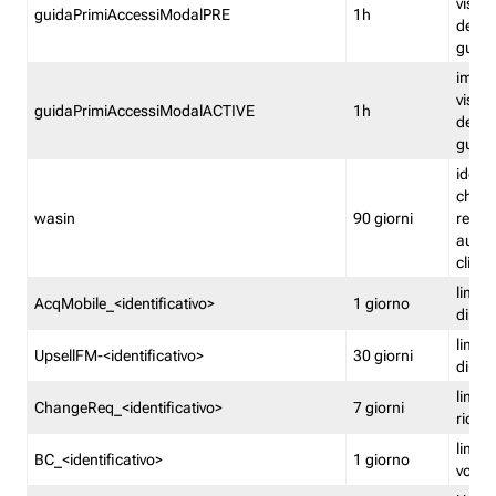
visual
guidaPrimiAccessiModalPRE
1h
della
guida 
imped
visual
guidaPrimiAccessiModalACTIVE
1h
della
guida 
identi
che si
wasin
90 giorni
rete f
autent
clienti
limita
AcqMobile_<identificativo>
1 giorno
di ac
limita
UpsellFM-<identificativo>
30 giorni
di ups
limita
ChangeReq_<identificativo>
7 giorni
ricon
limita
BC_<identificativo>
1 giorno
vouch