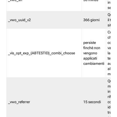
inform
sessi
Quest
_vwo_uuid_v2
366 giorni
il tra
sito 
Cooki
che m
persiste
combi
finchè non
varian
_vis_opt_exp_{ABTESTID}_combi_choose
vengono
la co
applicati
test. 
cambiamenti
autom
all'ap
modif
Quest
memor
infor
riferi
_vwo_referrer
15 secondi
conse
identi
traffi