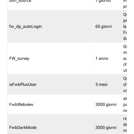
utm_source
1 giorno
indica
proven
Quest
perme
fw_dp_autoLogin
60 giorni
la log
Fastwe
durat
Quest
manti
FW_survey
1 anno
surve
chiuse
utenti
Quest
isFwbPlusUser
3 mesi
che l'
una l
attiva 
FwbWebview
3000 giorni
pagina
nell'
ricor
dell'u
FwbDarkMode
3000 giorni
mode 