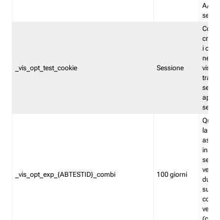
A/B. I
sempr
Cooki
creato
i cook
nel b
_vis_opt_test_cookie
Sessione
visita
tracc
sessi
aperte
sempr
Quest
la var
assegn
in mo
sempr
versi
_vis_opt_exp_{ABTESTID}_combi
100 giorni
durant
succes
corri
versio
(contr