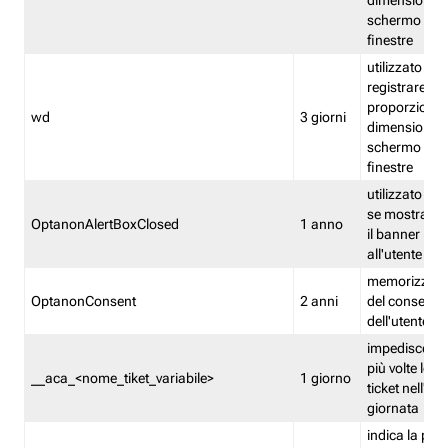
dimensioni de
schermo e de
finestre
utilizzato per
registrare le
proporzioni e
wd
3 giorni
dimensioni de
schermo e de
finestre
utilizzato pe
se mostrare
OptanonAlertBoxClosed
1 anno
il banner pri
all'utente
memorizza lo
OptanonConsent
2 anni
del consenso
dell'utente
impedisce di 
più volte lo s
__aca_<nome_tiket_variabile>
1 giorno
ticket nell'ar
giornata
indica la pre