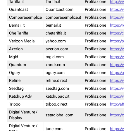
Tariffa.it
Tariffa.it
Profilazione
http://www.t
Quantcast
Quantcast.com
Profilazione
https://www
Comparasemplice
comparasemplice.it
Profilazione
https://www
Bemail.it
bemail.it
Profilazione
https://reta
Che Tariffa
chetariffa.it
Profilazione
https://chet
Verizon Media
yahoo.com
Profilazione
https://pol
Azerion
azerion.com
Profilazione
https://www
Mgid
mgid.com
Profilazione
https://www
Quantum
xandr.com
Profilazione
https://www
Ogury
ogury.com
Profilazione
https://ogur
Refine
refine.direct
Profilazione
https://www.
Seedtag
seedtag.com
Profilazione
https://www
Ketchup Adv
ketchupadv.it
Profilazione
https://www
Triboo
triboo.direct
Profilazione
http://affili
Digital Venture /
zetaglobal.com
Profilazione
https://zeta
Display
Digital Venture /
tune.com
Profilazione
https://www