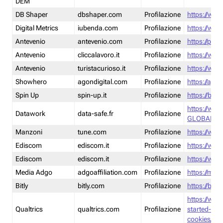
DEM
DB Shaper
dbshaper.com
Profilazione
https://www
Digital Metrics
iubenda.com
Profilazione
https://www
Antevenio
antevenio.com
Profilazione
https://pmp.
Antevenio
cliccalavoro.it
Profilazione
https://www
Antevenio
turistacurioso.it
Profilazione
https://www.
Showhero
agondigital.com
Profilazione
https://agon
Spin Up
spin-up.it
Profilazione
https://blog
https://ww
Datawork
data-safe.fr
Profilazione
GLOBAL-LT
Manzoni
tune.com
Profilazione
https://www
Ediscom
ediscom.it
Profilazione
https://www
Ediscom
ediscom.it
Profilazione
https://www
Media Adgo
adgoaffiliation.com
Profilazione
https://med
Bitly
bitly.com
Profilazione
https://bitl
https://www
Qualtrics
qualtrics.com
Profilazione
started-wi
cookies/