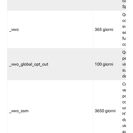
caso 
Split
Quest
conten
infor
_vwo
365 giorni
servi
futuro,
cooki
Quest
persi
_vwo_global_opt_out
100 giorni
visita
su tut
deter
Cookie
verif
possa
cookie
usano 
_vwo_ssm
3650 giorni
HTTP.
durat
viene 
autom