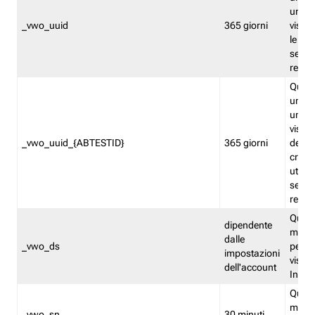
univo
_vwo_uuid
365 giorni
visita
le fun
segme
repor
Quest
un ide
univo
visita
_vwo_uuid_{ABTESTID}
365 giorni
del t
cross
utiliz
segme
repor
Quest
dipendente
memor
dalle
_vwo_ds
persis
impostazioni
visit
dell'account
Insig
Quest
memo
_vwo_sn
30 minuti