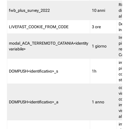
Ricor
fwb_plus_survey_2022
10 anni
di su
all'ut
Dedupl
LIVEFAST_COOKIE_FROM_CODE
3 ore
in Fa
Imped
modal_ACA_TERREMOTO_CATANIA<identity
più vo
1 giorno
variabile>
relati
Catan
imped
più p
DOMPUSH<identificativo>_s
1h
comme
stess
conta
visua
comme
DOMPUSH<identificativo>_a
1 anno
imped
visua
all'in
imped