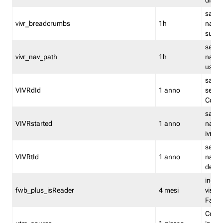
dismi
salva
vivr_breadcrumbs
1h
navig
su vis
salva 
vivr_nav_path
1h
navig
usato
salva 
VIVRdId
1 anno
sessio
Conv
salva 
VIVRstarted
1 anno
navig
ivr ini
salva 
VIVRtId
1 anno
naviga
del cl
indica
fwb_plus_isReader
4 mesi
visual
Fastw
Cooki