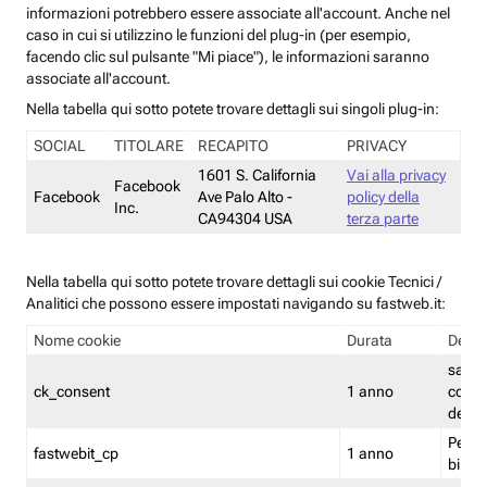
informazioni potrebbero essere associate all'account. Anche nel
caso in cui si utilizzino le funzioni del plug-in (per esempio,
facendo clic sul pulsante "Mi piace"), le informazioni saranno
associate all'account.
Nella tabella qui sotto potete trovare dettagli sui singoli plug-in:
SOCIAL
TITOLARE
RECAPITO
PRIVACY
1601 S. California
Vai alla privacy
Facebook
Facebook
Ave Palo Alto -
policy della
Inc.
CA94304 USA
terza parte
Nella tabella qui sotto potete trovare dettagli sui cookie Tecnici /
Analitici che possono essere impostati navigando su fastweb.it:
Nome cookie
Durata
Descr
salva i
ck_consent
1 anno
conse
dei c
Persi
fastwebit_cp
1 anno
bilanc