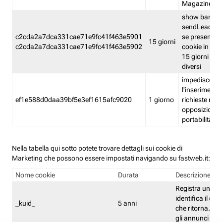
Magazine
show banner
sendLead A
c2cda2a7dca331cae71e9fc41f463e5901
se presenti e
15 giorni
c2cda2a7dca331cae71e9fc41f463e5902
cookie in un 
15 giorni e in
diversi
impedisce
l'inserimento 
ef1e588d0daa39bf5e3ef1615afc9020
1 giorno
richieste mult
opposizione
portabilità g
Nella tabella qui sotto potete trovare dettagli sui cookie di
Marketing che possono essere impostati navigando su fastweb.it:
Nome cookie
Durata
Descrizione
Registra un ID 
identifica il dis
_kuid_
5 anni
che ritorna. L'I
gli annunci mira