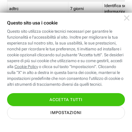
Identifica se so
adtrc
7 giorni
informazioni s
Limite di freq
CFFC<TagID>
7 giorni
composto
Identifica se c'
ricontrollare l'
CM
1 giorno
corrispondenti 
(impostata da 
Identifica se c'
ricontrollare l'
CM14
14 giorni
corrispondenti 
(impostata da 
Identifica l'app
CT<TrackingSetupID>
1 ora
clic per i pixel d
pagine dell'ins
Identifica la quo
EBFC<BannerID>
7 giorni
banner espandi
Identifica la qu
EBFCD<BannerID>
7 giorni
per il banner e