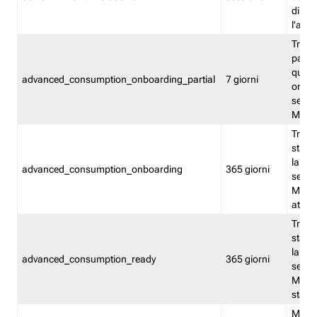
direct
l'attr
Tracc
parzia
quest
advanced_consumption_onboarding_partial
7 giorni
onbord
serviz
Moni
Tracci
stata 
la not
advanced_consumption_onboarding
365 giorni
serviz
Monit
attiva
Tracci
stata 
la not
advanced_consumption_ready
365 giorni
serviz
Monit
stato 
Memor