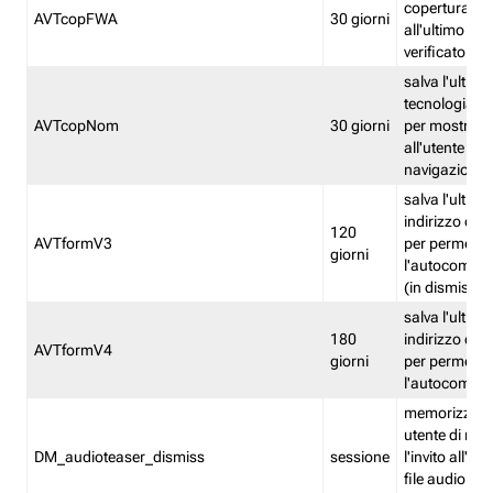
copertura fw
AVTcopFWA
30 giorni
all'ultimo ind
verificato
salva l'ultima
tecnologia ve
AVTcopNom
30 giorni
per mostrarl
all'utente dur
navigazione
salva l'ultimo
indirizzo di 
120
AVTformV3
per permette
giorni
l'autocompl
(in dismissio
salva l'ultimo
180
indirizzo di 
AVTformV4
giorni
per permette
l'autocompl
memorizza la
utente di non
DM_audioteaser_dismiss
sessione
l'invito all'as
file audio del 