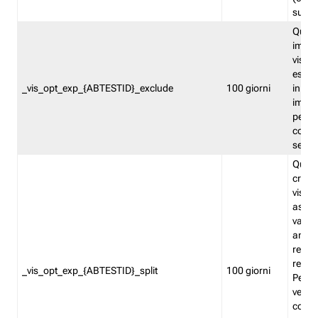
succes
Quest
impos
visita
esclu
_vis_opt_exp_{ABTESTID}_exclude
100 giorni
in bas
impos
percen
coinvo
sempr
Quest
creat
visita
asseg
varia
ancor
reind
relati
_vis_opt_exp_{ABTESTID}_split
100 giorni
Perme
verifi
corri