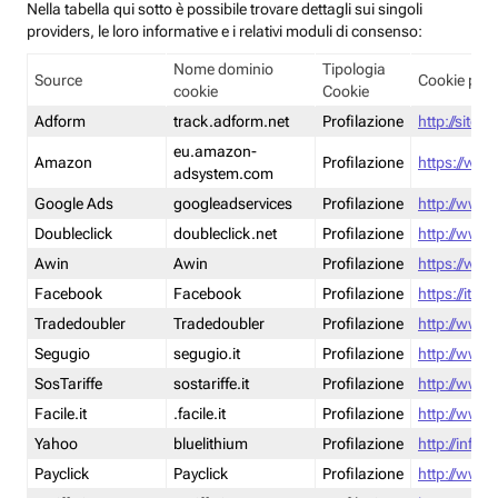
Nella tabella qui sotto è possibile trovare dettagli sui singoli
providers, le loro informative e i relativi moduli di consenso:
Nome dominio
Tipologia
Source
Cookie poli
cookie
Cookie
Adform
track.adform.net
Profilazione
http://site.
eu.amazon-
Amazon
Profilazione
https://www
adsystem.com
Google Ads
googleadservices
Profilazione
http://www.
Doubleclick
doubleclick.net
Profilazione
http://www.
Awin
Awin
Profilazione
https://www
Facebook
Facebook
Profilazione
https://it-
Tradedoubler
Tradedoubler
Profilazione
http://www.
Segugio
segugio.it
Profilazione
http://www.
SosTariffe
sostariffe.it
Profilazione
http://www.s
Facile.it
.facile.it
Profilazione
http://www.f
Yahoo
bluelithium
Profilazione
http://info.
Payclick
Payclick
Profilazione
http://www.p