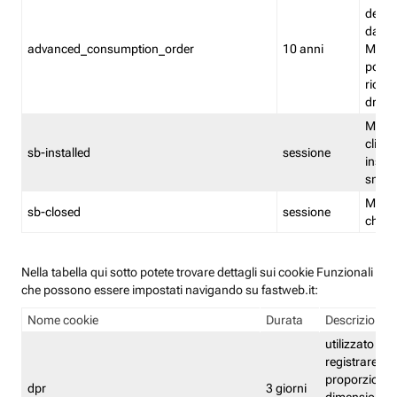
delle 
dash
advanced_consumption_order
10 anni
Monit
posso
riord
drag
Memor
clicca
sb-installed
sessione
instal
smar
Memor
sb-closed
sessione
chius
Nella tabella qui sotto potete trovare dettagli sui cookie Funzionali
che possono essere impostati navigando su fastweb.it:
Nome cookie
Durata
Descrizione
utilizzato per
registrare le
proporzioni e
dpr
3 giorni