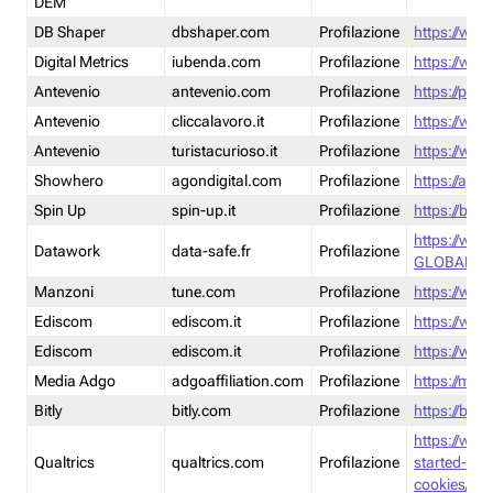
DEM
DB Shaper
dbshaper.com
Profilazione
https://www
Digital Metrics
iubenda.com
Profilazione
https://www
Antevenio
antevenio.com
Profilazione
https://pmp.
Antevenio
cliccalavoro.it
Profilazione
https://www
Antevenio
turistacurioso.it
Profilazione
https://www.
Showhero
agondigital.com
Profilazione
https://agon
Spin Up
spin-up.it
Profilazione
https://blog
https://ww
Datawork
data-safe.fr
Profilazione
GLOBAL-LT
Manzoni
tune.com
Profilazione
https://www
Ediscom
ediscom.it
Profilazione
https://www
Ediscom
ediscom.it
Profilazione
https://www
Media Adgo
adgoaffiliation.com
Profilazione
https://med
Bitly
bitly.com
Profilazione
https://bitl
https://www
Qualtrics
qualtrics.com
Profilazione
started-wi
cookies/