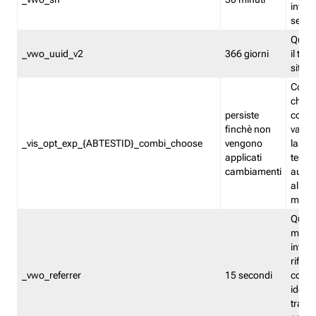
inform
sessi
Quest
_vwo_uuid_v2
366 giorni
il tra
sito 
Cooki
che m
persiste
combi
finchè non
varian
_vis_opt_exp_{ABTESTID}_combi_choose
vengono
la co
applicati
test. 
cambiamenti
autom
all'ap
modif
Quest
memor
infor
riferi
_vwo_referrer
15 secondi
conse
identi
traffi