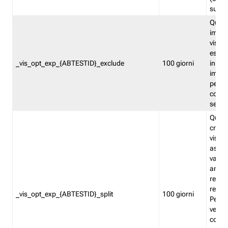
succes
Quest
impos
visita
esclu
_vis_opt_exp_{ABTESTID}_exclude
100 giorni
in bas
impos
percen
coinvo
sempr
Quest
creat
visita
asseg
varia
ancor
reind
relati
_vis_opt_exp_{ABTESTID}_split
100 giorni
Perme
verifi
corri