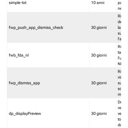
simple-txt
10 anni
pagina
nell'
Ricord
dell'u
fwp_push_app_dismiss_check
30 giorni
la po
sugge
l'audi
Riport
tacci
fwb_fda_nl
30 giorni
l'uten
NL
Ricor
visto 
fwp_dismiss_app
30 giorni
sugge
scari
mobil
Durant
regis
dp_displayPreview
30 giorni
verica
torna
dopo v