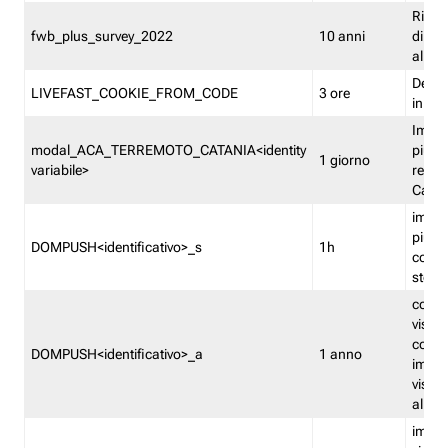
Ricor
fwb_plus_survey_2022
10 anni
di su
all'ut
Dedupl
LIVEFAST_COOKIE_FROM_CODE
3 ore
in Fa
Imped
modal_ACA_TERREMOTO_CATANIA<identity
più vo
1 giorno
variabile>
relati
Catan
imped
più p
DOMPUSH<identificativo>_s
1h
comme
stess
conta
visua
comme
DOMPUSH<identificativo>_a
1 anno
imped
visua
all'in
imped