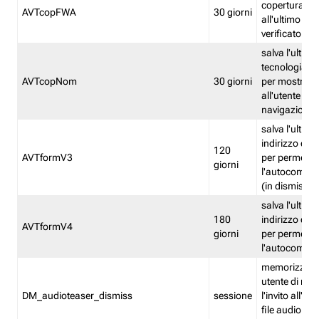
copertura fw
AVTcopFWA
30 giorni
all'ultimo ind
verificato
salva l'ultima
tecnologia ve
AVTcopNom
30 giorni
per mostrarl
all'utente dur
navigazione
salva l'ultimo
indirizzo di 
120
AVTformV3
per permette
giorni
l'autocompl
(in dismissio
salva l'ultimo
180
indirizzo di 
AVTformV4
giorni
per permette
l'autocompl
memorizza la
utente di non
DM_audioteaser_dismiss
sessione
l'invito all'as
file audio del 