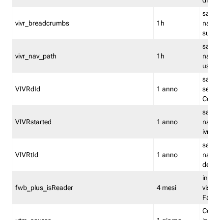
dismi
salva
vivr_breadcrumbs
1h
navig
su vis
salva 
vivr_nav_path
1h
navig
usato
salva 
VIVRdId
1 anno
sessio
Conv
salva 
VIVRstarted
1 anno
navig
ivr ini
salva 
VIVRtId
1 anno
naviga
del cl
indica
fwb_plus_isReader
4 mesi
visual
Fastw
Cooki