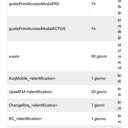
visual
guidaPrimiAccessiModalPRE
1h
della
guida 
imped
visual
guidaPrimiAccessiModalACTIVE
1h
della
guida 
identi
che si
wasin
90 giorni
rete f
autent
clienti
limita
AcqMobile_<identificativo>
1 giorno
di ac
limita
UpsellFM-<identificativo>
30 giorni
di ups
limita
ChangeReq_<identificativo>
7 giorni
ricon
limita
BC_<identificativo>
1 giorno
vouch