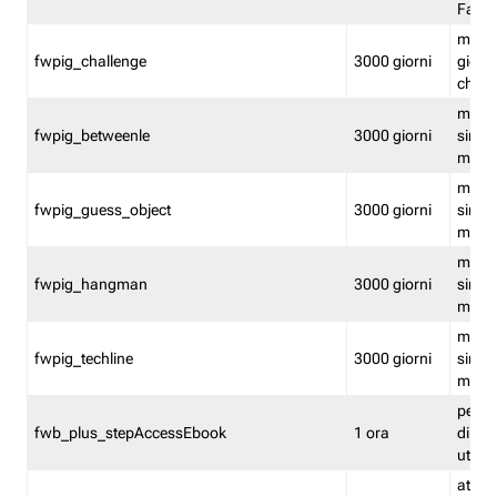
Fastw
mantie
fwpig_challenge
3000 giorni
giochi
chall
mantie
fwpig_betweenle
3000 giorni
singol
modal
mantie
fwpig_guess_object
3000 giorni
singol
modal
mantie
fwpig_hangman
3000 giorni
singol
modal
mantie
fwpig_techline
3000 giorni
singol
modal
perme
fwb_plus_stepAccessEbook
1 ora
di un 
utenti
attiva 