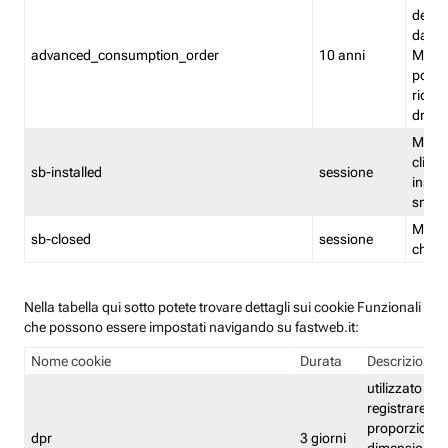
delle 
dash
advanced_consumption_order
10 anni
Monit
posso
riord
drag
Memor
clicca
sb-installed
sessione
instal
smar
Memor
sb-closed
sessione
chius
Nella tabella qui sotto potete trovare dettagli sui cookie Funzionali
che possono essere impostati navigando su fastweb.it:
Nome cookie
Durata
Descrizione
utilizzato per
registrare le
proporzioni e
dpr
3 giorni