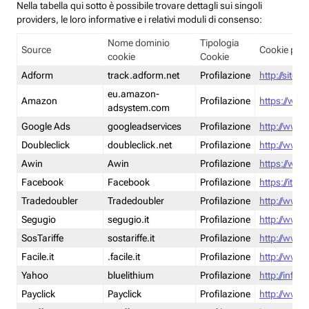
Nella tabella qui sotto è possibile trovare dettagli sui singoli
providers, le loro informative e i relativi moduli di consenso:
Nome dominio
Tipologia
Source
Cookie poli
cookie
Cookie
Adform
track.adform.net
Profilazione
http://site.
eu.amazon-
Amazon
Profilazione
https://www
adsystem.com
Google Ads
googleadservices
Profilazione
http://www.
Doubleclick
doubleclick.net
Profilazione
http://www.
Awin
Awin
Profilazione
https://www
Facebook
Facebook
Profilazione
https://it-
Tradedoubler
Tradedoubler
Profilazione
http://www.
Segugio
segugio.it
Profilazione
http://www.
SosTariffe
sostariffe.it
Profilazione
http://www.s
Facile.it
.facile.it
Profilazione
http://www.f
Yahoo
bluelithium
Profilazione
http://info.
Payclick
Payclick
Profilazione
http://www.p