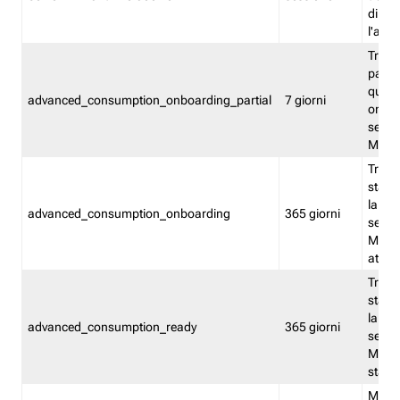
direct
l'attr
Tracc
parzia
quest
advanced_consumption_onboarding_partial
7 giorni
onbord
serviz
Moni
Tracci
stata 
la not
advanced_consumption_onboarding
365 giorni
serviz
Monit
attiva
Tracci
stata 
la not
advanced_consumption_ready
365 giorni
serviz
Monit
stato 
Memor