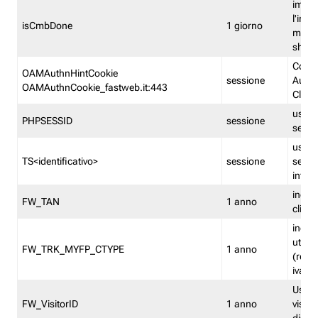
imped
l'inse
isCmbDone
1 giorno
multi
shp
Cooki
OAMAuthnHintCookie
sessione
Auten
OAMAuthnCookie_fastweb.it:443
Clien
usata
PHPSESSID
sessione
sessi
usata
TS<identificativo>
sessione
sessi
inform
indica
FW_TAN
1 anno
clien
indica
utent
FW_TRK_MYFP_CTYPE
1 anno
(resid
iva/i
Usato 
FW_VisitorID
1 anno
visitat