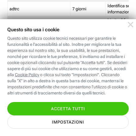
Identifica se so
adtrc
7 giorni
informazioni s
Limite di freq
CFFC<TagID>
7 giorni
composto
Identifica se c'
ricontrollare l'
CM
1 giorno
corrispondenti 
(impostata da 
Identifica se c'
ricontrollare l'
CM14
14 giorni
corrispondenti 
(impostata da 
Identifica l'app
CT<TrackingSetupID>
1 ora
clic per i pixel d
pagine dell'ins
Identifica la quo
EBFC<BannerID>
7 giorni
banner espandi
Identifica la qu
EBFCD<BannerID>
7 giorni
per il banner e