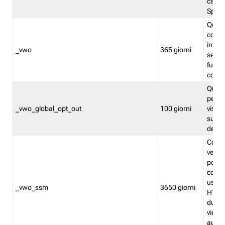
caso 
Split
Quest
conten
infor
_vwo
365 giorni
servi
futuro,
cooki
Quest
persi
_vwo_global_opt_out
100 giorni
visita
su tut
deter
Cookie
verif
possa
cookie
usano 
_vwo_ssm
3650 giorni
HTTP.
durat
viene 
autom