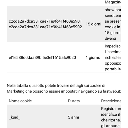
Magazine
show banner
sendLead A
c2cda2a7dca331cae71e9fc41f463e5901
se presenti e
15 giorni
c2cda2a7dca331cae71e9fc41f463e5902
cookie in un 
15 giorni e in
diversi
impedisce
l'inserimento 
ef1e588d0daa39bf5e3ef1615afc9020
1 giorno
richieste mult
opposizione
portabilità g
Nella tabella qui sotto potete trovare dettagli sui cookie di
Marketing che possono essere impostati navigando su fastweb.it:
Nome cookie
Durata
Descrizione
Registra un ID 
identifica il dis
_kuid_
5 anni
che ritorna. L'I
gli annunci mira