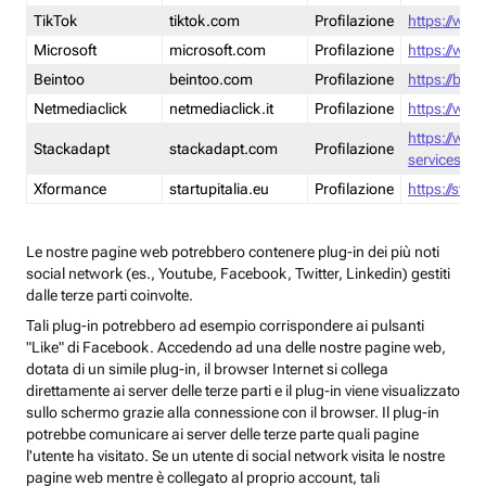
TikTok
tiktok.com
Profilazione
https://www
Microsoft
microsoft.com
Profilazione
https://www
Beintoo
beintoo.com
Profilazione
https://bei
Netmediaclick
netmediaclick.it
Profilazione
https://www
https://ww
Stackadapt
stackadapt.com
Profilazione
services-pri
Xformance
startupitalia.eu
Profilazione
https://start
Le nostre pagine web potrebbero contenere plug-in dei più noti
social network (es., Youtube, Facebook, Twitter, Linkedin) gestiti
dalle terze parti coinvolte.
Tali plug-in potrebbero ad esempio corrispondere ai pulsanti
"Like" di Facebook. Accedendo ad una delle nostre pagine web,
dotata di un simile plug-in, il browser Internet si collega
direttamente ai server delle terze parti e il plug-in viene visualizzato
sullo schermo grazie alla connessione con il browser. Il plug-in
potrebbe comunicare ai server delle terze parte quali pagine
l'utente ha visitato. Se un utente di social network visita le nostre
pagine web mentre è collegato al proprio account, tali