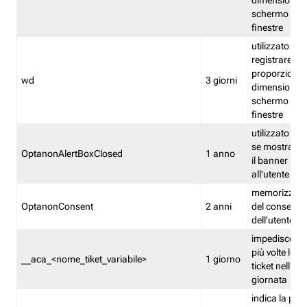
dimensioni de
schermo e de
finestre
utilizzato per
registrare le
proporzioni e
wd
3 giorni
dimensioni de
schermo e de
finestre
utilizzato pe
se mostrare
OptanonAlertBoxClosed
1 anno
il banner pri
all'utente
memorizza lo
OptanonConsent
2 anni
del consenso
dell'utente
impedisce di 
più volte lo s
__aca_<nome_tiket_variabile>
1 giorno
ticket nell'ar
giornata
indica la pre