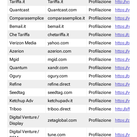
Tariffa.it
Tariffa.it
Profilazione
http://www.t
Quantcast
Quantcast.com
Profilazione
https://www
Comparasemplice
comparasemplice.it
Profilazione
https://www
Bemail.it
bemail.it
Profilazione
https://reta
Che Tariffa
chetariffa.it
Profilazione
https://chet
Verizon Media
yahoo.com
Profilazione
https://pol
Azerion
azerion.com
Profilazione
https://www
Mgid
mgid.com
Profilazione
https://www
Quantum
xandr.com
Profilazione
https://www
Ogury
ogury.com
Profilazione
https://ogur
Refine
refine.direct
Profilazione
https://www.
Seedtag
seedtag.com
Profilazione
https://www
Ketchup Adv
ketchupadv.it
Profilazione
https://www
Triboo
triboo.direct
Profilazione
http://affili
Digital Venture /
zetaglobal.com
Profilazione
https://zeta
Display
Digital Venture /
tune.com
Profilazione
https://www