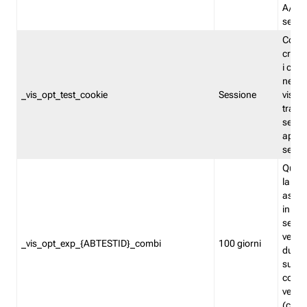
A/B. I
sempr
Cooki
creato
i cook
nel b
_vis_opt_test_cookie
Sessione
visita
tracc
sessi
aperte
sempr
Quest
la var
assegn
in mo
sempr
versi
_vis_opt_exp_{ABTESTID}_combi
100 giorni
durant
succes
corri
versio
(contr