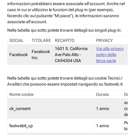
informazioni potrebbero essere associate all'account. Anche nel
caso in cui si utilizzino le funzioni del plug-in (per esempio,
facendo clic sul pulsante "Mi piace"), le informazioni saranno
associate all'account.
Nella tabella qui sotto potete trovare dettagli sui singoli plug-in:
SOCIAL
TITOLARE
RECAPITO
PRIVACY
1601 S. California
Vai alla privacy
Facebook
Facebook
Ave Palo Alto -
policy della
Inc.
CA94304 USA
terza parte
Nella tabella qui sotto potete trovare dettagli sui cookie Tecnici /
Analitici che possono essere impostati navigando su fastweb.it:
Nome cookie
Durata
Descr
salva i
ck_consent
1 anno
conse
dei c
Persi
fastwebit_cp
1 anno
bilanc