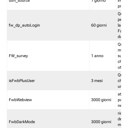
utm_source
1 giorno
indica
proven
Quest
perme
fw_dp_autoLogin
60 giorni
la log
Fastwe
durat
Quest
manti
FW_survey
1 anno
surve
chiuse
utenti
Quest
isFwbPlusUser
3 mesi
che l'
una l
attiva 
FwbWebview
3000 giorni
pagina
nell'
ricor
dell'u
FwbDarkMode
3000 giorni
mode 