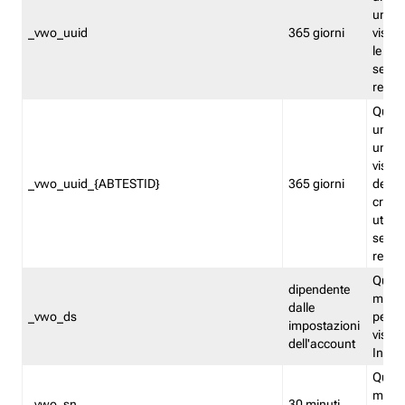
univo
_vwo_uuid
365 giorni
visita
le fun
segme
repor
Quest
un ide
univo
visita
_vwo_uuid_{ABTESTID}
365 giorni
del t
cross
utiliz
segme
repor
Quest
dipendente
memor
dalle
_vwo_ds
persis
impostazioni
visit
dell'account
Insig
Quest
memo
_vwo_sn
30 minuti