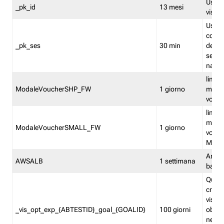
Usato 
_pk_id
13 mesi
visitat
Usato 
comp
_pk_ses
30 min
dell’u
sessi
navig
limita
ModaleVoucherSHP_FW
1 giorno
multi
vouche
limita
multi
ModaleVoucherSMALL_FW
1 giorno
vouch
Medie
Amaz
AWSALB
1 settimana
balan
Quest
creat
visit
_vis_opt_exp_{ABTESTID}_goal_{GOALID}
100 giorni
obiett
nel co