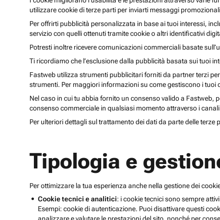
I cookie migliorano l’usabilità e le prestazioni attraverso varie f
utilizzare cookie di terze parti per inviarti messaggi promoziona
Per offrirti pubblicità personalizzata in base ai tuoi interessi, inc
servizio con quelli ottenuti tramite cookie o altri identificativi di
Potresti inoltre ricevere comunicazioni commerciali basate sull’us
Ti ricordiamo che l’esclusione dalla pubblicità basata sui tuoi in
Fastweb utilizza strumenti pubblicitari forniti da partner terzi pe
strumenti. Per maggiori informazioni su come gestiscono i tuoi dat
Nel caso in cui tu abbia fornito un consenso valido a Fastweb, potr
consenso commerciale in qualsiasi momento attraverso i canali 
Per ulteriori dettagli sul trattamento dei dati da parte delle terze
Tipologia e gestion
Per ottimizzare la tua esperienza anche nella gestione dei cookie
Cookie tecnici e analitici
: i cookie tecnici sono sempre attivi
Esempi: cookie di autenticazione. Puoi disattivare questi coo
analizzare e valutare le prestazioni del sito, nonché per conse