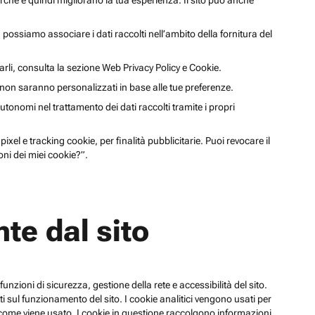
cerche e quindi migliorano la tua esperienza. Il sito può anche
li, possiamo associare i dati raccolti nell’ambito della fornitura del
arli, consulta la sezione Web Privacy Policy e Cookie.
a non saranno personalizzati in base alle tue preferenze.
utonomi nel trattamento dei dati raccolti tramite i propri
xel e tracking cookie, per finalità pubblicitarie. Puoi revocare il
ni dei miei cookie?”.
te dal sito
funzioni di sicurezza, gestione della rete e accessibilità del sito.
 sul funzionamento del sito. I cookie analitici vengono usati per
su come viene usato. I cookie in questione raccolgono informazioni