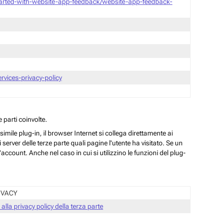
tarted-with-website-app-feedback/website-app-feedback-
vices-privacy-policy
 parti coinvolte.
ile plug-in, il browser Internet si collega direttamente ai
server delle terze parte quali pagine l'utente ha visitato. Se un
ccount. Anche nel caso in cui si utilizzino le funzioni del plug-
IVACY
 alla privacy policy della terza parte