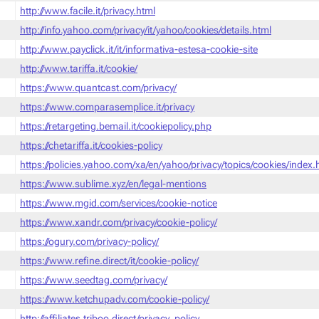
http://www.facile.it/privacy.html
http://info.yahoo.com/privacy/it/yahoo/cookies/details.html
http://www.payclick.it/it/informativa-estesa-cookie-site
http://www.tariffa.it/cookie/
https://www.quantcast.com/privacy/
https://www.comparasemplice.it/privacy
https://retargeting.bemail.it/cookiepolicy.php
https://chetariffa.it/cookies-policy
https://policies.yahoo.com/xa/en/yahoo/privacy/topics/cookies/index
https://www.sublime.xyz/en/legal-mentions
https://www.mgid.com/services/cookie-notice
https://www.xandr.com/privacy/cookie-policy/
https://ogury.com/privacy-policy/
https://www.refine.direct/it/cookie-policy/
https://www.seedtag.com/privacy/
https://www.ketchupadv.com/cookie-policy/
http://affiliates.triboo.direct/privacy_policy