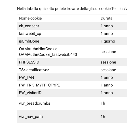
Nella tabella qui sotto potete trovare dettagli sui cookie Tecnici
Nome cookie
Durata
ck_consent
1 anno
fastwebit_cp
1 anno
isCmbDone
1 giorno
OAMAuthnHintCookie
sessione
OAMAuthnCookie_fastweb.it:443
PHPSESSID
sessione
TS<identificativo>
sessione
FW_TAN
1 anno
FW_TRK_MYFP_CTYPE
1 anno
FW_VisitorID
1 anno
vivr_breadcrumbs
1h
vivr_nav_path
1h