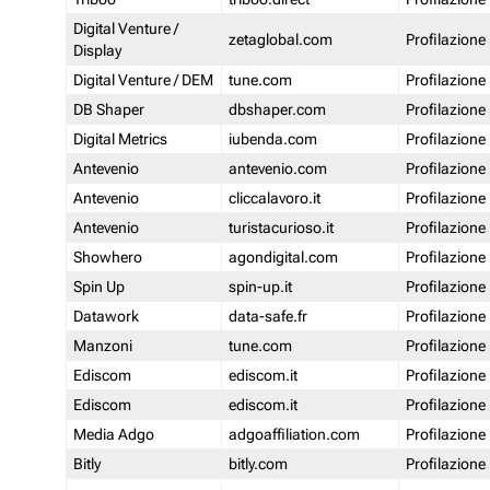
Digital Venture /
zetaglobal.com
Profilazione
Display
Digital Venture / DEM
tune.com
Profilazione
DB Shaper
dbshaper.com
Profilazione
Digital Metrics
iubenda.com
Profilazione
Antevenio
antevenio.com
Profilazione
Antevenio
cliccalavoro.it
Profilazione
Antevenio
turistacurioso.it
Profilazione
Showhero
agondigital.com
Profilazione
Spin Up
spin-up.it
Profilazione
Datawork
data-safe.fr
Profilazione
Manzoni
tune.com
Profilazione
Ediscom
ediscom.it
Profilazione
Ediscom
ediscom.it
Profilazione
Media Adgo
adgoaffiliation.com
Profilazione
Bitly
bitly.com
Profilazione