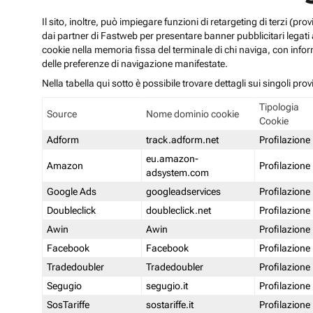
Il sito, inoltre, può impiegare funzioni di retargeting di terzi (p
dai partner di Fastweb per presentare banner pubblicitari legati al
cookie nella memoria fissa del terminale di chi naviga, con infor
delle preferenze di navigazione manifestate.
Nella tabella qui sotto è possibile trovare dettagli sui singoli prov
Tipologia
Source
Nome dominio cookie
Cookie
Adform
track.adform.net
Profilazione
eu.amazon-
Amazon
Profilazione
adsystem.com
Google Ads
googleadservices
Profilazione
Doubleclick
doubleclick.net
Profilazione
Awin
Awin
Profilazione
Facebook
Facebook
Profilazione
Tradedoubler
Tradedoubler
Profilazione
Segugio
segugio.it
Profilazione
SosTariffe
sostariffe.it
Profilazione