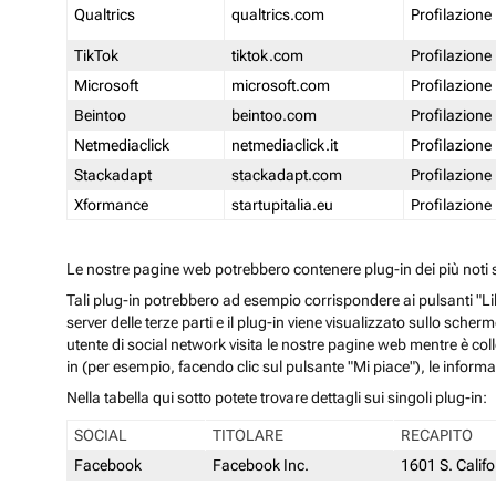
Qualtrics
qualtrics.com
Profilazione
TikTok
tiktok.com
Profilazione
Microsoft
microsoft.com
Profilazione
Beintoo
beintoo.com
Profilazione
Netmediaclick
netmediaclick.it
Profilazione
Stackadapt
stackadapt.com
Profilazione
Xformance
startupitalia.eu
Profilazione
Le nostre pagine web potrebbero contenere plug-in dei più noti so
Tali plug-in potrebbero ad esempio corrispondere ai pulsanti "Li
server delle terze parti e il plug-in viene visualizzato sullo sche
utente di social network visita le nostre pagine web mentre è coll
in (per esempio, facendo clic sul pulsante "Mi piace"), le inform
Nella tabella qui sotto potete trovare dettagli sui singoli plug-in:
SOCIAL
TITOLARE
RECAPITO
Facebook
Facebook Inc.
1601 S. Calif