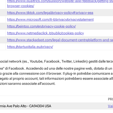
https://www.qualtrics.com/support/website-app-feedback/getting-s
browser-cookies/
https://www.tiktok.com/legal/privacy-policy#privacy-eea
https://www.microsoft.com/it-it/privacy/privacystatement
https://beintoo.com/en/privacy-cookie-policy/
https://www.netmediaclick.it/public/cookies-policy
https://www.stackadapt.com/legal-document-centre/platform-and-ser
https://startupitalia.eu/privacy/
cial network (es., Youtube, Facebook, Twitter, Linkedin) gestiti dalle terze
ke" di Facebook. Accedendo ad una delle nostre pagine web, dotata di un sim
rmo grazie alla connessione con il browser. Il plug-in potrebbe comunicare ai 
egato al proprio account, tali informazioni potrebbero essere associate all'a
azioni saranno associate all'account.
PR
ornia Ave Palo Alto - CA94304 USA
Vai