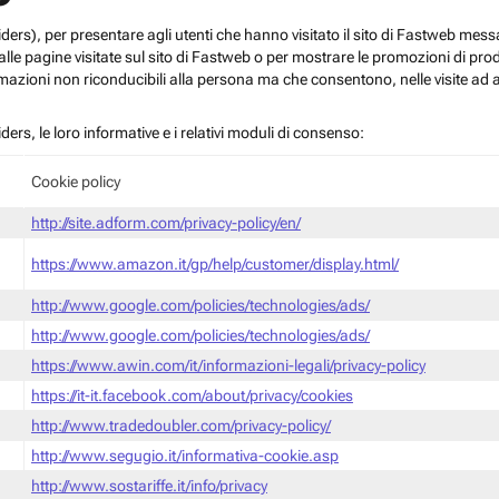
roviders), per presentare agli utenti che hanno visitato il sito di Fastweb me
le pagine visitate sul sito di Fastweb o per mostrare le promozioni di prodott
mazioni non riconducibili alla persona ma che consentono, nelle visite ad a
iders, le loro informative e i relativi moduli di consenso:
Cookie policy
http://site.adform.com/privacy-policy/en/
https://www.amazon.it/gp/help/customer/display.html/
http://www.google.com/policies/technologies/ads/
http://www.google.com/policies/technologies/ads/
https://www.awin.com/it/informazioni-legali/privacy-policy
https://it-it.facebook.com/about/privacy/cookies
http://www.tradedoubler.com/privacy-policy/
http://www.segugio.it/informativa-cookie.asp
http://www.sostariffe.it/info/privacy