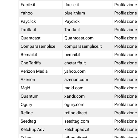
Facile.it
.facile.it
Profilazione
Yahoo
bluelithium
Profilazione
Payclick
Payclick
Profilazione
Tariffa.it
Tariffa.it
Profilazione
Quantcast
Quantcast.com
Profilazione
Comparasemplice
comparasemplice.it
Profilazione
Bemail.it
bemail.it
Profilazione
Che Tariffa
chetariffa.it
Profilazione
Verizon Media
yahoo.com
Profilazione
Azerion
azerion.com
Profilazione
Mgid
mgid.com
Profilazione
Quantum
xandr.com
Profilazione
Ogury
ogury.com
Profilazione
Refine
refine.direct
Profilazione
Seedtag
seedtag.com
Profilazione
Ketchup Adv
ketchupadv.it
Profilazione
Triboo
triboo.direct
Profilazione