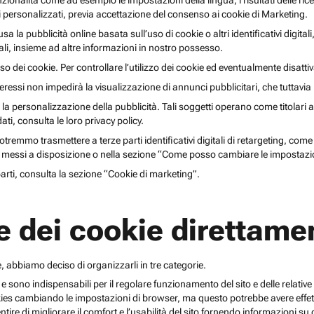
unzionalità come ad esempio le impostazioni della lingua, i risultati delle ri
li personalizzati, previa accettazione del consenso ai cookie di Marketing.
lusa la pubblicità online basata sull’uso di cookie o altri identificativi digita
gitali, insieme ad altre informazioni in nostro possesso.
o dei cookie. Per controllare l’utilizzo dei cookie ed eventualmente disattiv
teressi non impedirà la visualizzazione di annunci pubblicitari, che tuttavi
r la personalizzazione della pubblicità. Tali soggetti operano come titolari a
i, consulta le loro privacy policy.
emmo trasmettere a terze parti identificativi digitali di retargeting, come pi
messi a disposizione o nella sezione “Come posso cambiare le impostazio
 parti, consulta la sezione “Cookie di marketing”.
e dei cookie direttamen
, abbiamo deciso di organizzarli in tre categorie.
 e sono indispensabili per il regolare funzionamento del sito e delle relative 
kies cambiando le impostazioni di browser, ma questo potrebbe avere effetti
ntire di migliorare il comfort e l’usabilità del sito fornendo informazioni 