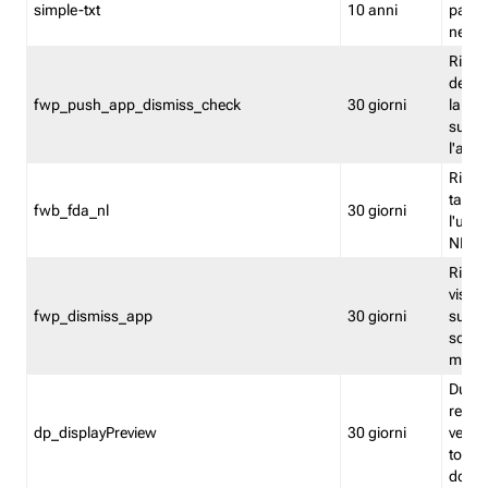
simple-txt
10 anni
pagina
nell'
Ricord
dell'u
fwp_push_app_dismiss_check
30 giorni
la po
sugge
l'audi
Riport
tacci
fwb_fda_nl
30 giorni
l'uten
NL
Ricor
visto 
fwp_dismiss_app
30 giorni
sugge
scari
mobil
Durant
regis
dp_displayPreview
30 giorni
verica
torna
dopo v