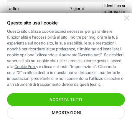
Identifica se so
adtrc
7 giorni
informazioni s
Limite di freq
CFFC<TagID>
7 giorni
composto
Identifica se c'
ricontrollare l'
CM
1 giorno
corrispondenti 
(impostata da 
Identifica se c'
ricontrollare l'
CM14
14 giorni
corrispondenti 
(impostata da 
Identifica l'app
CT<TrackingSetupID>
1 ora
clic per i pixel d
pagine dell'ins
Identifica la quo
EBFC<BannerID>
7 giorni
banner espandi
Identifica la qu
EBFCD<BannerID>
7 giorni
per il banner e