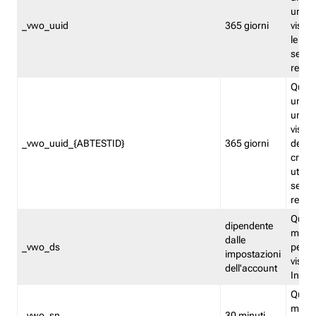
univo
_vwo_uuid
365 giorni
visita
le fun
segme
repor
Quest
un ide
univo
visita
_vwo_uuid_{ABTESTID}
365 giorni
del t
cross
utiliz
segme
repor
Quest
dipendente
memor
dalle
_vwo_ds
persis
impostazioni
visit
dell'account
Insig
Quest
memo
_vwo_sn
30 minuti