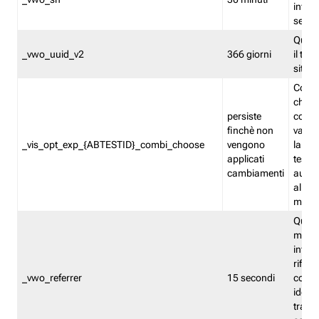
inform
sessi
Quest
_vwo_uuid_v2
366 giorni
il tra
sito 
Cooki
che m
persiste
combi
finchè non
varian
_vis_opt_exp_{ABTESTID}_combi_choose
vengono
la co
applicati
test. 
cambiamenti
autom
all'ap
modif
Quest
memor
infor
riferi
_vwo_referrer
15 secondi
conse
identi
traffi