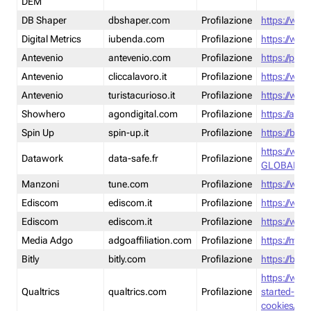
DEM
DB Shaper
dbshaper.com
Profilazione
https://www
Digital Metrics
iubenda.com
Profilazione
https://www
Antevenio
antevenio.com
Profilazione
https://pmp.
Antevenio
cliccalavoro.it
Profilazione
https://www
Antevenio
turistacurioso.it
Profilazione
https://www.
Showhero
agondigital.com
Profilazione
https://agon
Spin Up
spin-up.it
Profilazione
https://blog
https://ww
Datawork
data-safe.fr
Profilazione
GLOBAL-LT
Manzoni
tune.com
Profilazione
https://www
Ediscom
ediscom.it
Profilazione
https://www
Ediscom
ediscom.it
Profilazione
https://www
Media Adgo
adgoaffiliation.com
Profilazione
https://med
Bitly
bitly.com
Profilazione
https://bitl
https://www
Qualtrics
qualtrics.com
Profilazione
started-wi
cookies/