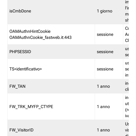
imped
l'inse
isCmbDone
1 giorno
multi
shp
Cooki
OAMAuthnHintCookie
sessione
Auten
OAMAuthnCookie_fastweb.it:443
Clien
usata
PHPSESSID
sessione
sessi
usata
TS<identificativo>
sessione
sessi
inform
indica
FW_TAN
1 anno
clien
indica
utent
FW_TRK_MYFP_CTYPE
1 anno
(resid
iva/i
Usato 
FW_VisitorID
1 anno
visitat