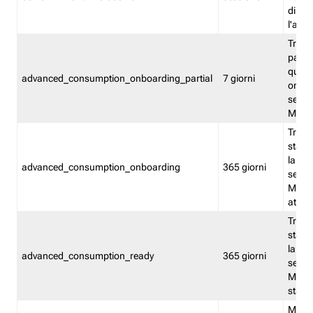
direct
l'attr
Tracc
parzia
quest
advanced_consumption_onboarding_partial
7 giorni
onbord
serviz
Moni
Tracci
stata 
la not
advanced_consumption_onboarding
365 giorni
serviz
Monit
attiva
Tracci
stata 
la not
advanced_consumption_ready
365 giorni
serviz
Monit
stato 
Memor