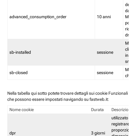
delle 
dash
advanced_consumption_order
10 anni
Monit
posso
riord
drag
Memor
clicca
sb-installed
sessione
instal
smar
Memor
sb-closed
sessione
chius
Nella tabella qui sotto potete trovare dettagli sui cookie Funzionali
che possono essere impostati navigando su fastweb.it:
Nome cookie
Durata
Descrizione
utilizzato per
registrare le
proporzioni e
dpr
3 giorni