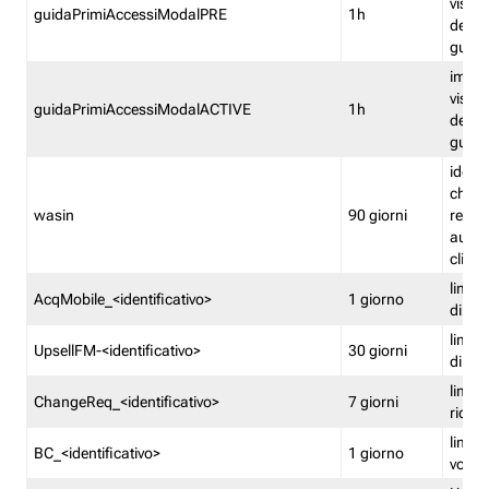
visual
guidaPrimiAccessiModalPRE
1h
della
guida 
imped
visual
guidaPrimiAccessiModalACTIVE
1h
della
guida 
identi
che si
wasin
90 giorni
rete f
autent
clienti
limita
AcqMobile_<identificativo>
1 giorno
di ac
limita
UpsellFM-<identificativo>
30 giorni
di ups
limita
ChangeReq_<identificativo>
7 giorni
ricon
limita
BC_<identificativo>
1 giorno
vouch