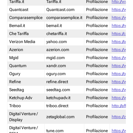
Tariffa.it
Tariffa.it
Profilazione
http://www.t
Quantcast
Quantcast.com
Profilazione
https://www
Comparasemplice
comparasemplice.it
Profilazione
https://www
Bemail.it
bemail.it
Profilazione
https://reta
Che Tariffa
chetariffa.it
Profilazione
https://chet
Verizon Media
yahoo.com
Profilazione
https://pol
Azerion
azerion.com
Profilazione
https://www
Mgid
mgid.com
Profilazione
https://www
Quantum
xandr.com
Profilazione
https://www
Ogury
ogury.com
Profilazione
https://ogur
Refine
refine.direct
Profilazione
https://www.
Seedtag
seedtag.com
Profilazione
https://www
Ketchup Adv
ketchupadv.it
Profilazione
https://www
Triboo
triboo.direct
Profilazione
http://affili
Digital Venture /
zetaglobal.com
Profilazione
https://zeta
Display
Digital Venture /
tune.com
Profilazione
https://www