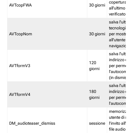
copertura fw
AVTcopFWA
30 giorni
all'ultimo ind
verificato
salva l'ultima
tecnologia ve
AVTcopNom
30 giorni
per mostrarl
all'utente dur
navigazione
salva l'ultimo
indirizzo di 
120
AVTformV3
per permette
giorni
l'autocompl
(in dismissio
salva l'ultimo
180
indirizzo di 
AVTformV4
giorni
per permette
l'autocompl
memorizza la
utente di non
DM_audioteaser_dismiss
sessione
l'invito all'as
file audio del 