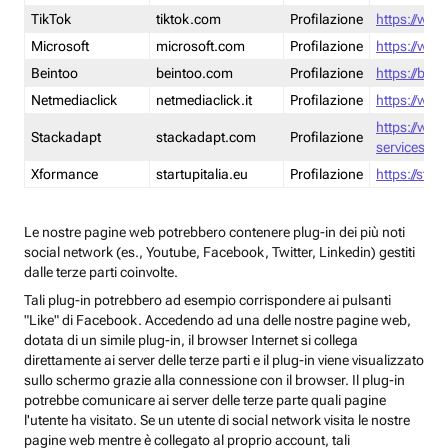
TikTok
tiktok.com
Profilazione
https://www
Microsoft
microsoft.com
Profilazione
https://www
Beintoo
beintoo.com
Profilazione
https://bei
Netmediaclick
netmediaclick.it
Profilazione
https://www
https://ww
Stackadapt
stackadapt.com
Profilazione
services-pri
Xformance
startupitalia.eu
Profilazione
https://start
Le nostre pagine web potrebbero contenere plug-in dei più noti
social network (es., Youtube, Facebook, Twitter, Linkedin) gestiti
dalle terze parti coinvolte.
Tali plug-in potrebbero ad esempio corrispondere ai pulsanti
"Like" di Facebook. Accedendo ad una delle nostre pagine web,
dotata di un simile plug-in, il browser Internet si collega
direttamente ai server delle terze parti e il plug-in viene visualizzato
sullo schermo grazie alla connessione con il browser. Il plug-in
potrebbe comunicare ai server delle terze parte quali pagine
l'utente ha visitato. Se un utente di social network visita le nostre
pagine web mentre è collegato al proprio account, tali