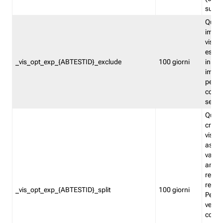
succes
Quest
impos
visita
esclu
_vis_opt_exp_{ABTESTID}_exclude
100 giorni
in bas
impos
percen
coinvo
sempr
Quest
creat
visita
asseg
varia
ancor
reind
relati
_vis_opt_exp_{ABTESTID}_split
100 giorni
Perme
verifi
corri