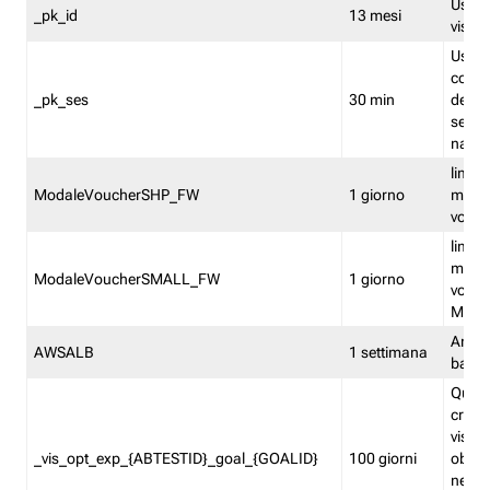
Usato 
_pk_id
13 mesi
visitat
Usato 
comp
_pk_ses
30 min
dell’u
sessi
navig
limita
ModaleVoucherSHP_FW
1 giorno
multi
vouche
limita
multi
ModaleVoucherSMALL_FW
1 giorno
vouch
Medie
Amaz
AWSALB
1 settimana
balan
Quest
creat
visit
_vis_opt_exp_{ABTESTID}_goal_{GOALID}
100 giorni
obiett
nel co