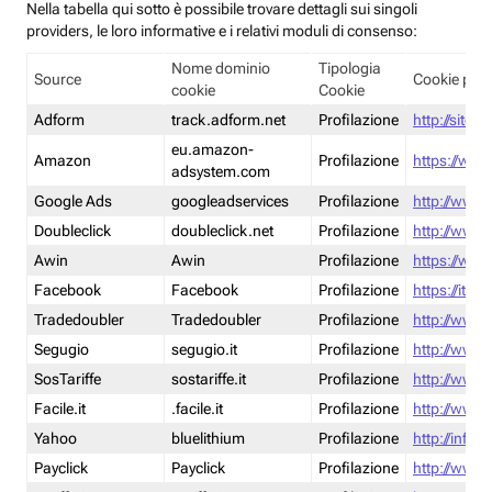
Nella tabella qui sotto è possibile trovare dettagli sui singoli
providers, le loro informative e i relativi moduli di consenso:
Nome dominio
Tipologia
Source
Cookie poli
cookie
Cookie
Adform
track.adform.net
Profilazione
http://site.
eu.amazon-
Amazon
Profilazione
https://www
adsystem.com
Google Ads
googleadservices
Profilazione
http://www.
Doubleclick
doubleclick.net
Profilazione
http://www.
Awin
Awin
Profilazione
https://www
Facebook
Facebook
Profilazione
https://it-
Tradedoubler
Tradedoubler
Profilazione
http://www.
Segugio
segugio.it
Profilazione
http://www.
SosTariffe
sostariffe.it
Profilazione
http://www.s
Facile.it
.facile.it
Profilazione
http://www.f
Yahoo
bluelithium
Profilazione
http://info.
Payclick
Payclick
Profilazione
http://www.p