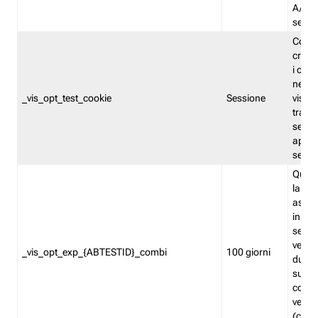
A/B. I
sempr
Cooki
creato
i cook
nel b
_vis_opt_test_cookie
Sessione
visita
tracc
sessi
aperte
sempr
Quest
la var
assegn
in mo
sempr
versi
_vis_opt_exp_{ABTESTID}_combi
100 giorni
durant
succes
corri
versio
(contr