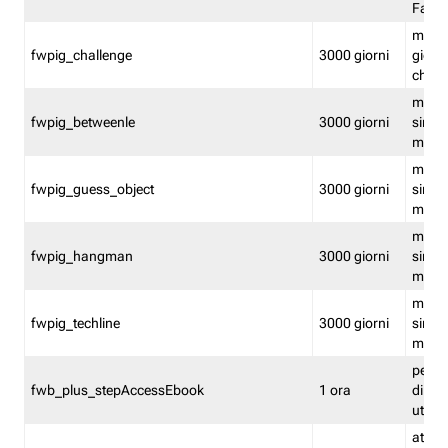
Fastw
mantie
fwpig_challenge
3000 giorni
giochi
chall
mantie
fwpig_betweenle
3000 giorni
singol
modal
mantie
fwpig_guess_object
3000 giorni
singol
modal
mantie
fwpig_hangman
3000 giorni
singol
modal
mantie
fwpig_techline
3000 giorni
singol
modal
perme
fwb_plus_stepAccessEbook
1 ora
di un 
utenti
attiva 