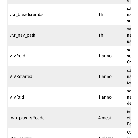
dismi
salva
vivr_breadcrumbs
1h
navig
su vis
salva 
vivr_nav_path
1h
navig
usato
salva 
VIVRdId
1 anno
sessio
Conv
salva 
VIVRstarted
1 anno
navig
ivr ini
salva 
VIVRtId
1 anno
naviga
del cl
indica
fwb_plus_isReader
4 mesi
visual
Fastw
Cooki