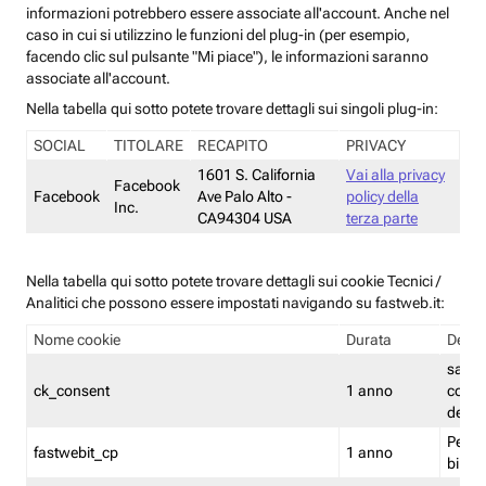
informazioni potrebbero essere associate all'account. Anche nel
caso in cui si utilizzino le funzioni del plug-in (per esempio,
facendo clic sul pulsante "Mi piace"), le informazioni saranno
associate all'account.
Nella tabella qui sotto potete trovare dettagli sui singoli plug-in:
SOCIAL
TITOLARE
RECAPITO
PRIVACY
1601 S. California
Vai alla privacy
Facebook
Facebook
Ave Palo Alto -
policy della
Inc.
CA94304 USA
terza parte
Nella tabella qui sotto potete trovare dettagli sui cookie Tecnici /
Analitici che possono essere impostati navigando su fastweb.it:
Nome cookie
Durata
Descr
salva i
ck_consent
1 anno
conse
dei c
Persi
fastwebit_cp
1 anno
bilanc