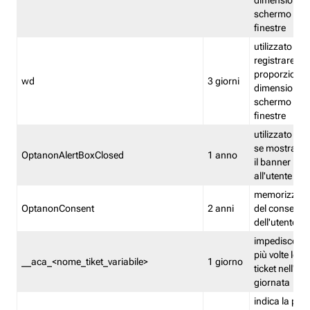
dimensioni de
schermo e de
finestre
utilizzato per
registrare le
proporzioni e
wd
3 giorni
dimensioni de
schermo e de
finestre
utilizzato pe
se mostrare
OptanonAlertBoxClosed
1 anno
il banner pri
all'utente
memorizza lo
OptanonConsent
2 anni
del consenso
dell'utente
impedisce di 
più volte lo s
__aca_<nome_tiket_variabile>
1 giorno
ticket nell'ar
giornata
indica la pre