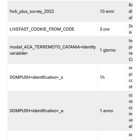
Ricor
fwb_plus_survey_2022
10 anni
di su
all'ut
Dedupl
LIVEFAST_COOKIE_FROM_CODE
3 ore
in Fa
Imped
modal_ACA_TERREMOTO_CATANIA<identity
più vo
1 giorno
variabile>
relati
Catan
imped
più p
DOMPUSH<identificativo>_s
1h
comme
stess
conta
visua
comme
DOMPUSH<identificativo>_a
1 anno
imped
visua
all'in
imped