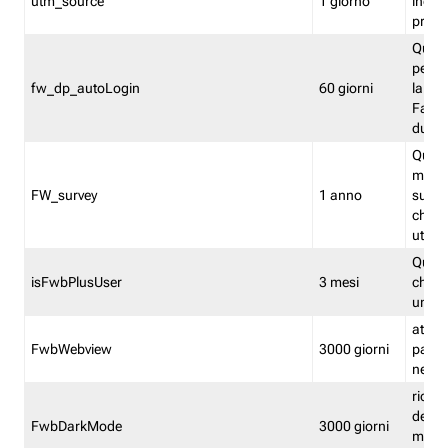
utm_source
1 giorno
indica
proven
Quest
perme
fw_dp_autoLogin
60 giorni
la log
Fastwe
durat
Quest
manti
FW_survey
1 anno
surve
chiuse
utenti
Quest
isFwbPlusUser
3 mesi
che l'
una l
attiva 
FwbWebview
3000 giorni
pagina
nell'
ricor
dell'u
FwbDarkMode
3000 giorni
mode 