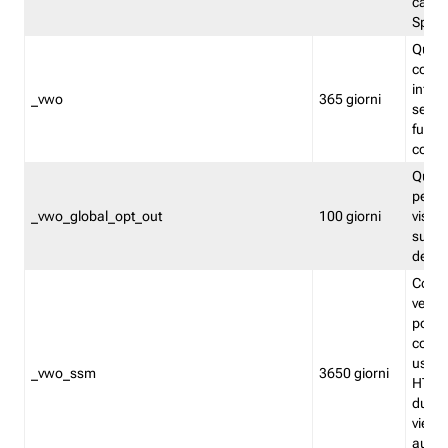
caso 
Split
Quest
conten
infor
_vwo
365 giorni
servi
futuro,
cooki
Quest
persi
_vwo_global_opt_out
100 giorni
visita
su tut
deter
Cookie
verif
possa
cookie
usano 
_vwo_ssm
3650 giorni
HTTP.
durat
viene 
autom