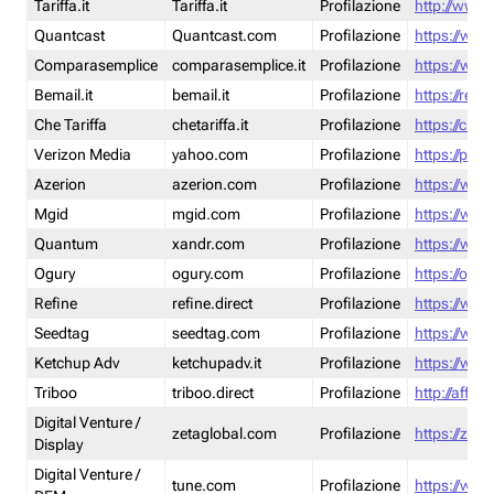
Tariffa.it
Tariffa.it
Profilazione
http://www.t
Quantcast
Quantcast.com
Profilazione
https://www
Comparasemplice
comparasemplice.it
Profilazione
https://www
Bemail.it
bemail.it
Profilazione
https://reta
Che Tariffa
chetariffa.it
Profilazione
https://chet
Verizon Media
yahoo.com
Profilazione
https://pol
Azerion
azerion.com
Profilazione
https://www
Mgid
mgid.com
Profilazione
https://www
Quantum
xandr.com
Profilazione
https://www
Ogury
ogury.com
Profilazione
https://ogur
Refine
refine.direct
Profilazione
https://www.
Seedtag
seedtag.com
Profilazione
https://www
Ketchup Adv
ketchupadv.it
Profilazione
https://www
Triboo
triboo.direct
Profilazione
http://affili
Digital Venture /
zetaglobal.com
Profilazione
https://zeta
Display
Digital Venture /
tune.com
Profilazione
https://www