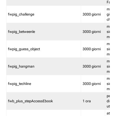
Fastw
mantie
fwpig_challenge
3000 giorni
giochi
chall
mantie
fwpig_betweenle
3000 giorni
singol
modal
mantie
fwpig_guess_object
3000 giorni
singol
modal
mantie
fwpig_hangman
3000 giorni
singol
modal
mantie
fwpig_techline
3000 giorni
singol
modal
perme
fwb_plus_stepAccessEbook
1 ora
di un 
utenti
attiva 