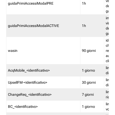
visual
guidaPrimiAccessiModalPRE
1h
della
guida 
imped
visual
guidaPrimiAccessiModalACTIVE
1h
della
guida 
identi
che si
wasin
90 giorni
rete f
autent
clienti
limita
AcqMobile_<identificativo>
1 giorno
di ac
limita
UpsellFM-<identificativo>
30 giorni
di ups
limita
ChangeReq_<identificativo>
7 giorni
ricon
limita
BC_<identificativo>
1 giorno
vouch