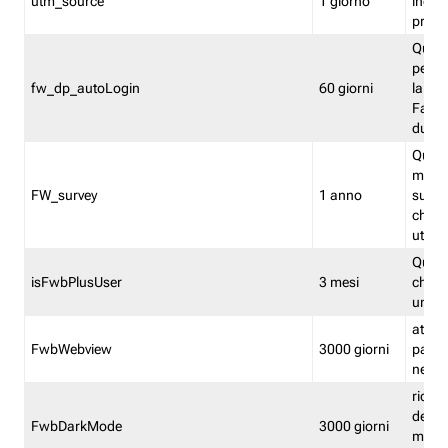
utm_source
1 giorno
indica
proven
Quest
perme
fw_dp_autoLogin
60 giorni
la log
Fastwe
durat
Quest
manti
FW_survey
1 anno
surve
chiuse
utenti
Quest
isFwbPlusUser
3 mesi
che l'
una l
attiva 
FwbWebview
3000 giorni
pagina
nell'
ricor
dell'u
FwbDarkMode
3000 giorni
mode 