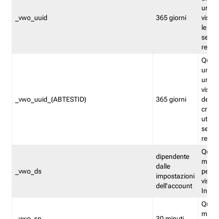
univo
_vwo_uuid
365 giorni
visita
le fun
segme
repor
Quest
un ide
univo
visita
_vwo_uuid_{ABTESTID}
365 giorni
del t
cross
utiliz
segme
repor
Quest
dipendente
memor
dalle
_vwo_ds
persis
impostazioni
visit
dell'account
Insig
Quest
memo
_vwo_sn
30 minuti