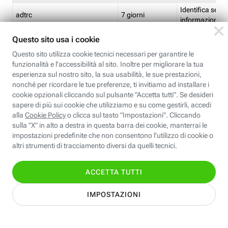
Identifica se so
adtrc
7 giorni
informazioni s
Limite di freq
CFFC<TagID>
7 giorni
composto
Identifica se c'
ricontrollare l'
CM
1 giorno
corrispondenti 
(impostata da 
Identifica se c'
ricontrollare l'
CM14
14 giorni
corrispondenti 
(impostata da 
Identifica l'app
CT<TrackingSetupID>
1 ora
clic per i pixel d
pagine dell'ins
Identifica la quo
EBFC<BannerID>
7 giorni
banner espandi
Identifica la qu
EBFCD<BannerID>
7 giorni
per il banner e