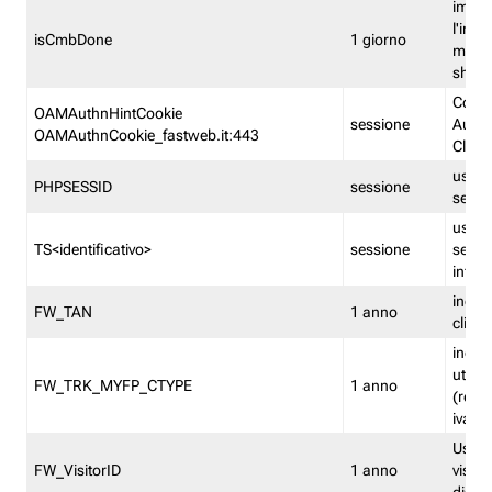
imped
l'inse
isCmbDone
1 giorno
multi
shp
Cooki
OAMAuthnHintCookie
sessione
Auten
OAMAuthnCookie_fastweb.it:443
Clien
usata
PHPSESSID
sessione
sessi
usata
TS<identificativo>
sessione
sessi
inform
indica
FW_TAN
1 anno
clien
indica
utent
FW_TRK_MYFP_CTYPE
1 anno
(resid
iva/i
Usato 
FW_VisitorID
1 anno
visitat