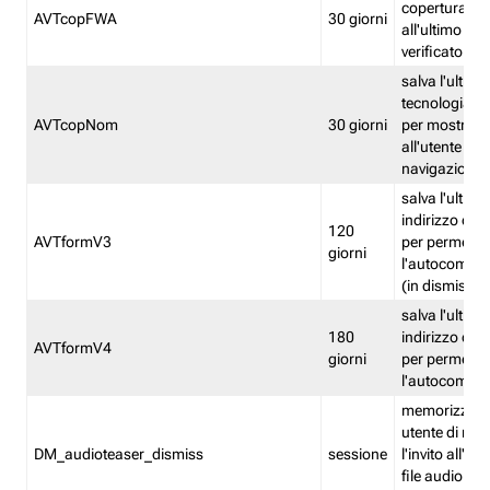
copertura fw
AVTcopFWA
30 giorni
all'ultimo ind
verificato
salva l'ultima
tecnologia ve
AVTcopNom
30 giorni
per mostrarl
all'utente dur
navigazione
salva l'ultimo
indirizzo di 
120
AVTformV3
per permette
giorni
l'autocompl
(in dismissio
salva l'ultimo
180
indirizzo di 
AVTformV4
giorni
per permette
l'autocompl
memorizza la
utente di non
DM_audioteaser_dismiss
sessione
l'invito all'as
file audio del 