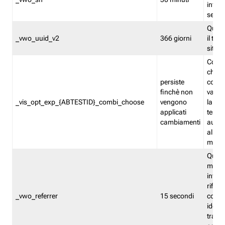
inform
sessi
Quest
_vwo_uuid_v2
366 giorni
il tra
sito 
Cooki
che m
persiste
combi
finchè non
varian
_vis_opt_exp_{ABTESTID}_combi_choose
vengono
la co
applicati
test. 
cambiamenti
autom
all'ap
modif
Quest
memor
infor
riferi
_vwo_referrer
15 secondi
conse
identi
traffi