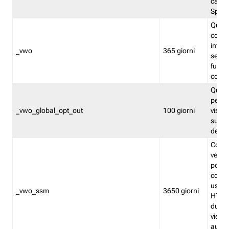
caso 
Split
Quest
conten
infor
_vwo
365 giorni
servi
futuro,
cooki
Quest
persi
_vwo_global_opt_out
100 giorni
visita
su tut
deter
Cookie
verif
possa
cookie
usano 
_vwo_ssm
3650 giorni
HTTP.
durat
viene 
autom