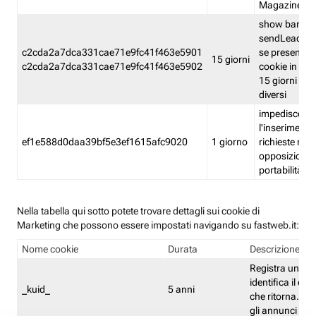
Magazine
show banner
sendLead A
c2cda2a7dca331cae71e9fc41f463e5901
se presenti e
15 giorni
c2cda2a7dca331cae71e9fc41f463e5902
cookie in un 
15 giorni e in
diversi
impedisce
l'inserimento 
ef1e588d0daa39bf5e3ef1615afc9020
1 giorno
richieste mult
opposizione
portabilità g
Nella tabella qui sotto potete trovare dettagli sui cookie di
Marketing che possono essere impostati navigando su fastweb.it:
Nome cookie
Durata
Descrizione
Registra un ID 
identifica il dis
_kuid_
5 anni
che ritorna. L'I
gli annunci mira