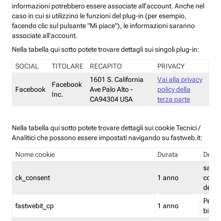
informazioni potrebbero essere associate all'account. Anche nel
caso in cui si utilizzino le funzioni del plug-in (per esempio,
facendo clic sul pulsante "Mi piace"), le informazioni saranno
associate all'account.
Nella tabella qui sotto potete trovare dettagli sui singoli plug-in:
SOCIAL
TITOLARE
RECAPITO
PRIVACY
1601 S. California
Vai alla privacy
Facebook
Facebook
Ave Palo Alto -
policy della
Inc.
CA94304 USA
terza parte
Nella tabella qui sotto potete trovare dettagli sui cookie Tecnici /
Analitici che possono essere impostati navigando su fastweb.it:
Nome cookie
Durata
Descr
salva i
ck_consent
1 anno
conse
dei c
Persi
fastwebit_cp
1 anno
bilanc