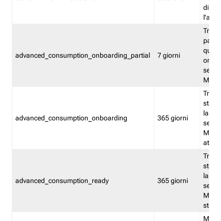
direct
l'attr
Tracc
parzia
quest
advanced_consumption_onboarding_partial
7 giorni
onbord
serviz
Moni
Tracci
stata 
la not
advanced_consumption_onboarding
365 giorni
serviz
Monit
attiva
Tracci
stata 
la not
advanced_consumption_ready
365 giorni
serviz
Monit
stato 
Memor