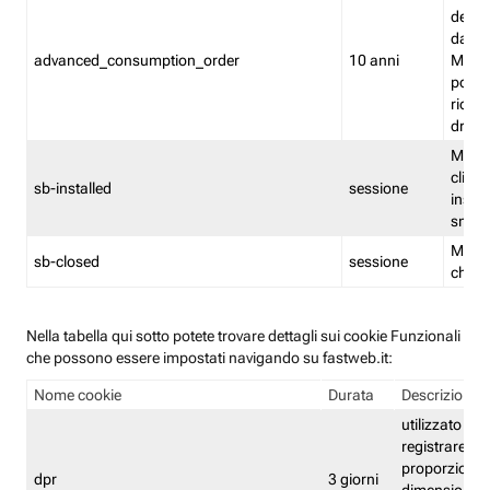
delle 
dash
advanced_consumption_order
10 anni
Monit
posso
riord
drag
Memor
clicca
sb-installed
sessione
instal
smar
Memor
sb-closed
sessione
chius
Nella tabella qui sotto potete trovare dettagli sui cookie Funzionali
che possono essere impostati navigando su fastweb.it:
Nome cookie
Durata
Descrizione
utilizzato per
registrare le
proporzioni e
dpr
3 giorni