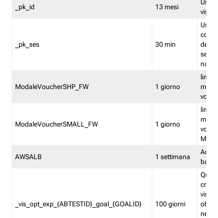
Usato 
_pk_id
13 mesi
visitat
Usato 
comp
_pk_ses
30 min
dell’u
sessi
navig
limita
ModaleVoucherSHP_FW
1 giorno
multi
vouche
limita
multi
ModaleVoucherSMALL_FW
1 giorno
vouch
Medie
Amaz
AWSALB
1 settimana
balan
Quest
creat
visit
_vis_opt_exp_{ABTESTID}_goal_{GOALID}
100 giorni
obiett
nel co