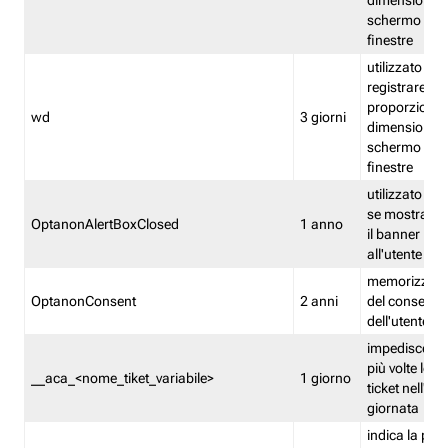
dimensioni de
schermo e de
finestre
utilizzato per
registrare le
proporzioni e
wd
3 giorni
dimensioni de
schermo e de
finestre
utilizzato pe
se mostrare
OptanonAlertBoxClosed
1 anno
il banner pri
all'utente
memorizza lo
OptanonConsent
2 anni
del consenso
dell'utente
impedisce di 
più volte lo s
__aca_<nome_tiket_variabile>
1 giorno
ticket nell'ar
giornata
indica la pre