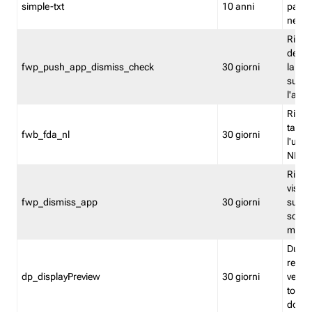
simple-txt
10 anni
pagina
nell'
Ricord
dell'u
fwp_push_app_dismiss_check
30 giorni
la po
sugge
l'audi
Riport
tacci
fwb_fda_nl
30 giorni
l'uten
NL
Ricor
visto 
fwp_dismiss_app
30 giorni
sugge
scari
mobil
Durant
regis
dp_displayPreview
30 giorni
verica
torna
dopo v