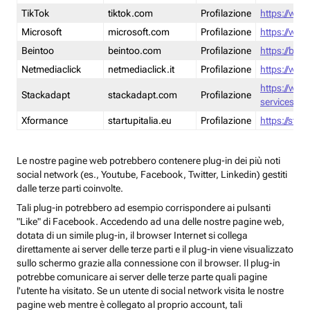
TikTok
tiktok.com
Profilazione
https://www
Microsoft
microsoft.com
Profilazione
https://www
Beintoo
beintoo.com
Profilazione
https://bei
Netmediaclick
netmediaclick.it
Profilazione
https://www
https://ww
Stackadapt
stackadapt.com
Profilazione
services-pri
Xformance
startupitalia.eu
Profilazione
https://start
Le nostre pagine web potrebbero contenere plug-in dei più noti
social network (es., Youtube, Facebook, Twitter, Linkedin) gestiti
dalle terze parti coinvolte.
Tali plug-in potrebbero ad esempio corrispondere ai pulsanti
"Like" di Facebook. Accedendo ad una delle nostre pagine web,
dotata di un simile plug-in, il browser Internet si collega
direttamente ai server delle terze parti e il plug-in viene visualizzato
sullo schermo grazie alla connessione con il browser. Il plug-in
potrebbe comunicare ai server delle terze parte quali pagine
l'utente ha visitato. Se un utente di social network visita le nostre
pagine web mentre è collegato al proprio account, tali