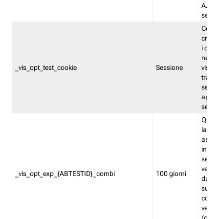
A/B. I
sempr
Cooki
creato
i cook
nel b
_vis_opt_test_cookie
Sessione
visita
tracc
sessi
aperte
sempr
Quest
la var
assegn
in mo
sempr
versi
_vis_opt_exp_{ABTESTID}_combi
100 giorni
durant
succes
corri
versio
(contr