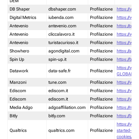
DEM
DB Shaper
dbshaper.com
Profilazione
https://www
Digital Metrics
iubenda.com
Profilazione
https://www
Antevenio
antevenio.com
Profilazione
https://pmp.
Antevenio
cliccalavoro.it
Profilazione
https://www
Antevenio
turistacurioso.it
Profilazione
https://www.
Showhero
agondigital.com
Profilazione
https://agon
Spin Up
spin-up.it
Profilazione
https://blog
https://ww
Datawork
data-safe.fr
Profilazione
GLOBAL-LT
Manzoni
tune.com
Profilazione
https://www
Ediscom
ediscom.it
Profilazione
https://www
Ediscom
ediscom.it
Profilazione
https://www
Media Adgo
adgoaffiliation.com
Profilazione
https://med
Bitly
bitly.com
Profilazione
https://bitl
https://www
Qualtrics
qualtrics.com
Profilazione
started-wi
cookies/