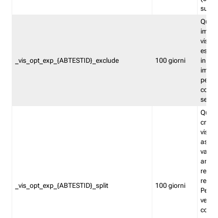
succes
Quest
impos
visita
esclu
_vis_opt_exp_{ABTESTID}_exclude
100 giorni
in bas
impos
percen
coinvo
sempr
Quest
creat
visita
asseg
varia
ancor
reind
relati
_vis_opt_exp_{ABTESTID}_split
100 giorni
Perme
verifi
corri