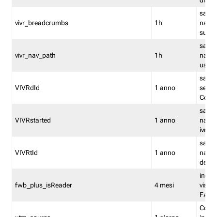
dismi
salva
vivr_breadcrumbs
1h
navig
su vis
salva 
vivr_nav_path
1h
navig
usato
salva 
VIVRdId
1 anno
sessio
Conv
salva 
VIVRstarted
1 anno
navig
ivr ini
salva 
VIVRtId
1 anno
naviga
del cl
indica
fwb_plus_isReader
4 mesi
visual
Fastw
Cooki