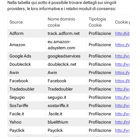
Nella tabella qui sotto è possibile trovare dettagli sui singoli
providers, le loro informative e i relativi moduli di consenso:
Nome dominio
Tipologia
Source
Cookie poli
cookie
Cookie
Adform
track.adform.net
Profilazione
http://site.
eu.amazon-
Amazon
Profilazione
https://www
adsystem.com
Google Ads
googleadservices
Profilazione
http://www.
Doubleclick
doubleclick.net
Profilazione
http://www.
Awin
Awin
Profilazione
https://www
Facebook
Facebook
Profilazione
https://it-
Tradedoubler
Tradedoubler
Profilazione
http://www.
Segugio
segugio.it
Profilazione
http://www.
SosTariffe
sostariffe.it
Profilazione
http://www.s
Facile.it
.facile.it
Profilazione
http://www.f
Yahoo
bluelithium
Profilazione
http://info.
Payclick
Payclick
Profilazione
http://www.p