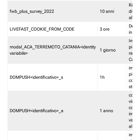
Ricor
fwb_plus_survey_2022
10 anni
di su
all'ut
Dedupl
LIVEFAST_COOKIE_FROM_CODE
3 ore
in Fa
Imped
modal_ACA_TERREMOTO_CATANIA<identity
più vo
1 giorno
variabile>
relati
Catan
imped
più p
DOMPUSH<identificativo>_s
1h
comme
stess
conta
visua
comme
DOMPUSH<identificativo>_a
1 anno
imped
visua
all'in
imped