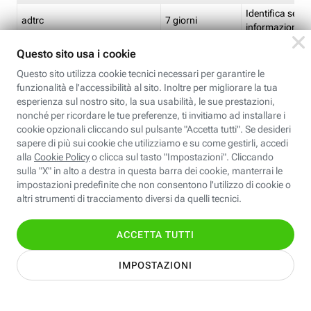
Identifica se so
adtrc
7 giorni
informazioni s
Limite di freq
CFFC<TagID>
7 giorni
composto
Identifica se c'
ricontrollare l'
CM
1 giorno
corrispondenti 
(impostata da 
Identifica se c'
ricontrollare l'
CM14
14 giorni
corrispondenti 
(impostata da 
Identifica l'app
CT<TrackingSetupID>
1 ora
clic per i pixel d
pagine dell'ins
Identifica la quo
EBFC<BannerID>
7 giorni
banner espandi
Identifica la qu
EBFCD<BannerID>
7 giorni
per il banner e