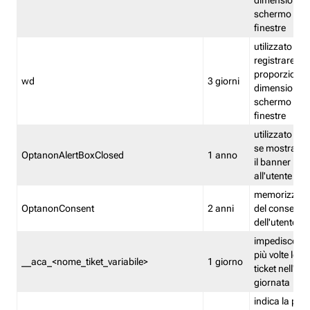
dimensioni de
schermo e de
finestre
utilizzato per
registrare le
proporzioni e
wd
3 giorni
dimensioni de
schermo e de
finestre
utilizzato pe
se mostrare
OptanonAlertBoxClosed
1 anno
il banner pri
all'utente
memorizza lo
OptanonConsent
2 anni
del consenso
dell'utente
impedisce di 
più volte lo s
__aca_<nome_tiket_variabile>
1 giorno
ticket nell'ar
giornata
indica la pre