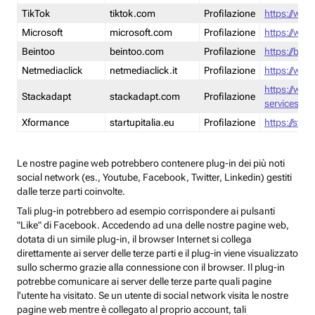
TikTok
tiktok.com
Profilazione
https://www
Microsoft
microsoft.com
Profilazione
https://www
Beintoo
beintoo.com
Profilazione
https://bei
Netmediaclick
netmediaclick.it
Profilazione
https://www
https://ww
Stackadapt
stackadapt.com
Profilazione
services-pri
Xformance
startupitalia.eu
Profilazione
https://start
Le nostre pagine web potrebbero contenere plug-in dei più noti
social network (es., Youtube, Facebook, Twitter, Linkedin) gestiti
dalle terze parti coinvolte.
Tali plug-in potrebbero ad esempio corrispondere ai pulsanti
"Like" di Facebook. Accedendo ad una delle nostre pagine web,
dotata di un simile plug-in, il browser Internet si collega
direttamente ai server delle terze parti e il plug-in viene visualizzato
sullo schermo grazie alla connessione con il browser. Il plug-in
potrebbe comunicare ai server delle terze parte quali pagine
l'utente ha visitato. Se un utente di social network visita le nostre
pagine web mentre è collegato al proprio account, tali