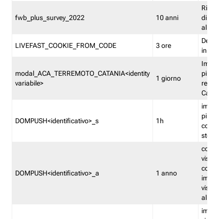
Ricor
fwb_plus_survey_2022
10 anni
di su
all'ut
Dedupl
LIVEFAST_COOKIE_FROM_CODE
3 ore
in Fa
Imped
modal_ACA_TERREMOTO_CATANIA<identity
più vo
1 giorno
variabile>
relati
Catan
imped
più p
DOMPUSH<identificativo>_s
1h
comme
stess
conta
visua
comme
DOMPUSH<identificativo>_a
1 anno
imped
visua
all'in
imped