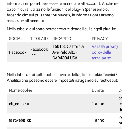
informazioni potrebbero essere associate all'account. Anche nel
caso in cui si utilizzino le funzioni del plug-in (per esempio,
facendo clic sul pulsante "Mi piace"), le informazioni saranno
associate all'account.
Nella tabella qui sotto potete trovare dettagli sui singoli plug-in:
SOCIAL
TITOLARE
RECAPITO
PRIVACY
1601 S. California
Vai alla privacy
Facebook
Facebook
Ave Palo Alto -
policy della
Inc.
CA94304 USA
terza parte
Nella tabella qui sotto potete trovare dettagli sui cookie Tecnici /
Analitici che possono essere impostati navigando su fastweb.it:
Nome cookie
Durata
Descr
salva i
ck_consent
1 anno
conse
dei c
Persi
fastwebit_cp
1 anno
bilanc