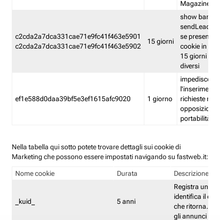
Magazine
show banner
sendLead A
c2cda2a7dca331cae71e9fc41f463e5901
se presenti e
15 giorni
c2cda2a7dca331cae71e9fc41f463e5902
cookie in un 
15 giorni e in
diversi
impedisce
l'inserimento 
ef1e588d0daa39bf5e3ef1615afc9020
1 giorno
richieste mult
opposizione
portabilità g
Nella tabella qui sotto potete trovare dettagli sui cookie di
Marketing che possono essere impostati navigando su fastweb.it:
Nome cookie
Durata
Descrizione
Registra un ID 
identifica il dis
_kuid_
5 anni
che ritorna. L'I
gli annunci mira