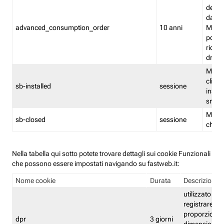
delle 
dash
advanced_consumption_order
10 anni
Monit
posso
riord
drag
Memor
clicca
sb-installed
sessione
instal
smar
Memor
sb-closed
sessione
chius
Nella tabella qui sotto potete trovare dettagli sui cookie Funzionali
che possono essere impostati navigando su fastweb.it:
Nome cookie
Durata
Descrizione
utilizzato per
registrare le
proporzioni e
dpr
3 giorni