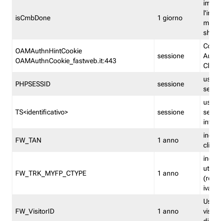
imped
l'inse
isCmbDone
1 giorno
multi
shp
Cooki
OAMAuthnHintCookie
sessione
Auten
OAMAuthnCookie_fastweb.it:443
Clien
usata
PHPSESSID
sessione
sessi
usata
TS<identificativo>
sessione
sessi
inform
indica
FW_TAN
1 anno
clien
indica
utent
FW_TRK_MYFP_CTYPE
1 anno
(resid
iva/i
Usato 
FW_VisitorID
1 anno
visitat