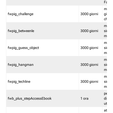
Fastw
mantie
fwpig_challenge
3000 giorni
giochi
chall
mantie
fwpig_betweenle
3000 giorni
singol
modal
mantie
fwpig_guess_object
3000 giorni
singol
modal
mantie
fwpig_hangman
3000 giorni
singol
modal
mantie
fwpig_techline
3000 giorni
singol
modal
perme
fwb_plus_stepAccessEbook
1 ora
di un 
utenti
attiva 