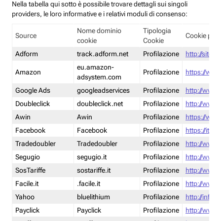
Nella tabella qui sotto è possibile trovare dettagli sui singoli
providers, le loro informative e i relativi moduli di consenso:
Nome dominio
Tipologia
Source
Cookie poli
cookie
Cookie
Adform
track.adform.net
Profilazione
http://site.
eu.amazon-
Amazon
Profilazione
https://www
adsystem.com
Google Ads
googleadservices
Profilazione
http://www.
Doubleclick
doubleclick.net
Profilazione
http://www.
Awin
Awin
Profilazione
https://www
Facebook
Facebook
Profilazione
https://it-
Tradedoubler
Tradedoubler
Profilazione
http://www.
Segugio
segugio.it
Profilazione
http://www.
SosTariffe
sostariffe.it
Profilazione
http://www.s
Facile.it
.facile.it
Profilazione
http://www.f
Yahoo
bluelithium
Profilazione
http://info.
Payclick
Payclick
Profilazione
http://www.p