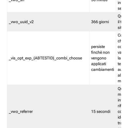
inform
sessi
Quest
_vwo_uuid_v2
366 giorni
il tra
sito 
Cooki
che m
persiste
combi
finchè non
varian
_vis_opt_exp_{ABTESTID}_combi_choose
vengono
la co
applicati
test. 
cambiamenti
autom
all'ap
modif
Quest
memor
infor
riferi
_vwo_referrer
15 secondi
conse
identi
traffi