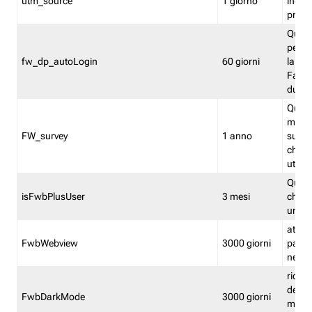
utm_source
1 giorno
indica
proven
Quest
perme
fw_dp_autoLogin
60 giorni
la log
Fastwe
durat
Quest
manti
FW_survey
1 anno
surve
chiuse
utenti
Quest
isFwbPlusUser
3 mesi
che l'
una l
attiva 
FwbWebview
3000 giorni
pagina
nell'
ricor
dell'u
FwbDarkMode
3000 giorni
mode 