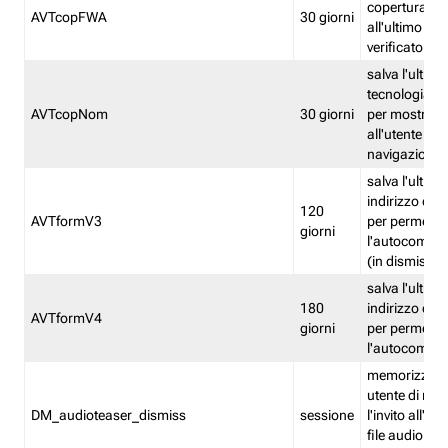
copertura fw
AVTcopFWA
30 giorni
all'ultimo ind
verificato
salva l'ultima
tecnologia ve
AVTcopNom
30 giorni
per mostrarl
all'utente dur
navigazione
salva l'ultimo
indirizzo di 
120
AVTformV3
per permette
giorni
l'autocompl
(in dismissio
salva l'ultimo
180
indirizzo di 
AVTformV4
giorni
per permette
l'autocompl
memorizza la
utente di non
DM_audioteaser_dismiss
sessione
l'invito all'as
file audio del 