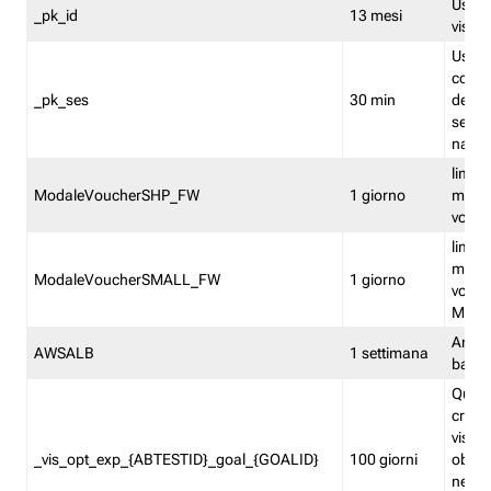
Usato 
_pk_id
13 mesi
visitat
Usato 
comp
_pk_ses
30 min
dell’u
sessi
navig
limita
ModaleVoucherSHP_FW
1 giorno
multi
vouche
limita
multi
ModaleVoucherSMALL_FW
1 giorno
vouch
Medie
Amaz
AWSALB
1 settimana
balan
Quest
creat
visit
_vis_opt_exp_{ABTESTID}_goal_{GOALID}
100 giorni
obiett
nel co