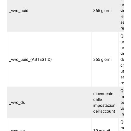
univo
_vwo_uuid
365 giorni
visita
le fun
segme
repor
Quest
un ide
univo
visita
_vwo_uuid_{ABTESTID}
365 giorni
del t
cross
utiliz
segme
repor
Quest
dipendente
memor
dalle
_vwo_ds
persis
impostazioni
visit
dell'account
Insig
Quest
memo
_vwo_sn
30 minuti