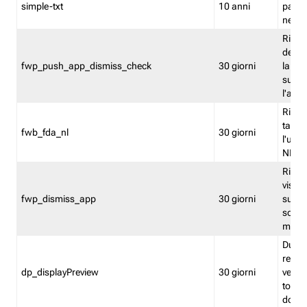
simple-txt
10 anni
pagina
nell'
Ricord
dell'u
fwp_push_app_dismiss_check
30 giorni
la po
sugge
l'audi
Riport
tacci
fwb_fda_nl
30 giorni
l'uten
NL
Ricor
visto 
fwp_dismiss_app
30 giorni
sugge
scari
mobil
Durant
regis
dp_displayPreview
30 giorni
verica
torna
dopo v