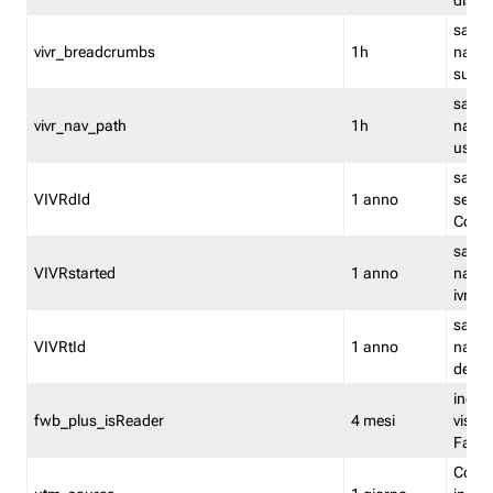
dismi
salva
vivr_breadcrumbs
1h
navig
su vis
salva 
vivr_nav_path
1h
navig
usato
salva 
VIVRdId
1 anno
sessio
Conv
salva 
VIVRstarted
1 anno
navig
ivr ini
salva 
VIVRtId
1 anno
naviga
del cl
indica
fwb_plus_isReader
4 mesi
visual
Fastw
Cooki