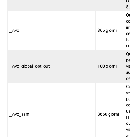
caso 
Split
Quest
conten
infor
_vwo
365 giorni
servi
futuro,
cooki
Quest
persi
_vwo_global_opt_out
100 giorni
visita
su tut
deter
Cookie
verif
possa
cookie
usano 
_vwo_ssm
3650 giorni
HTTP.
durat
viene 
autom