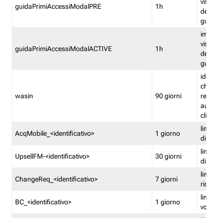
visual
guidaPrimiAccessiModalPRE
1h
della
guida 
imped
visual
guidaPrimiAccessiModalACTIVE
1h
della
guida 
identi
che si
wasin
90 giorni
rete f
autent
clienti
limita
AcqMobile_<identificativo>
1 giorno
di ac
limita
UpsellFM-<identificativo>
30 giorni
di ups
limita
ChangeReq_<identificativo>
7 giorni
ricon
limita
BC_<identificativo>
1 giorno
vouch