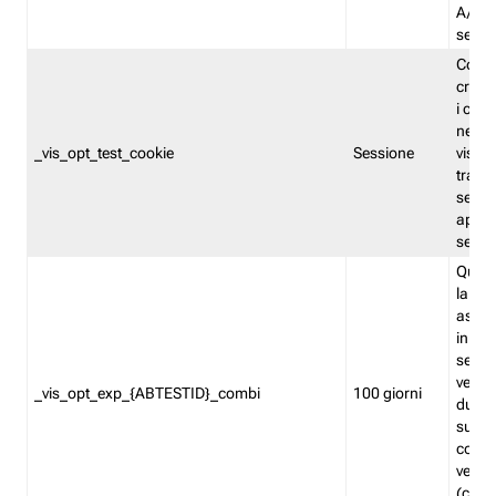
A/B. I
sempr
Cooki
creato
i cook
nel b
_vis_opt_test_cookie
Sessione
visita
tracc
sessi
aperte
sempr
Quest
la var
assegn
in mo
sempr
versi
_vis_opt_exp_{ABTESTID}_combi
100 giorni
durant
succes
corri
versio
(contr