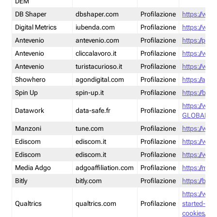
DEM
DB Shaper
dbshaper.com
Profilazione
https://www
Digital Metrics
iubenda.com
Profilazione
https://www
Antevenio
antevenio.com
Profilazione
https://pmp.
Antevenio
cliccalavoro.it
Profilazione
https://www
Antevenio
turistacurioso.it
Profilazione
https://www.
Showhero
agondigital.com
Profilazione
https://agon
Spin Up
spin-up.it
Profilazione
https://blog
https://ww
Datawork
data-safe.fr
Profilazione
GLOBAL-LT
Manzoni
tune.com
Profilazione
https://www
Ediscom
ediscom.it
Profilazione
https://www
Ediscom
ediscom.it
Profilazione
https://www
Media Adgo
adgoaffiliation.com
Profilazione
https://med
Bitly
bitly.com
Profilazione
https://bitl
https://www
Qualtrics
qualtrics.com
Profilazione
started-wi
cookies/