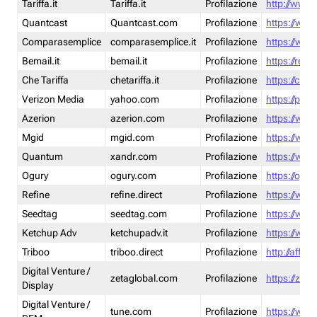
Tariffa.it
Tariffa.it
Profilazione
http://www.t
Quantcast
Quantcast.com
Profilazione
https://www
Comparasemplice
comparasemplice.it
Profilazione
https://www
Bemail.it
bemail.it
Profilazione
https://reta
Che Tariffa
chetariffa.it
Profilazione
https://chet
Verizon Media
yahoo.com
Profilazione
https://pol
Azerion
azerion.com
Profilazione
https://www
Mgid
mgid.com
Profilazione
https://www
Quantum
xandr.com
Profilazione
https://www
Ogury
ogury.com
Profilazione
https://ogur
Refine
refine.direct
Profilazione
https://www.
Seedtag
seedtag.com
Profilazione
https://www
Ketchup Adv
ketchupadv.it
Profilazione
https://www
Triboo
triboo.direct
Profilazione
http://affili
Digital Venture /
zetaglobal.com
Profilazione
https://zeta
Display
Digital Venture /
tune.com
Profilazione
https://www