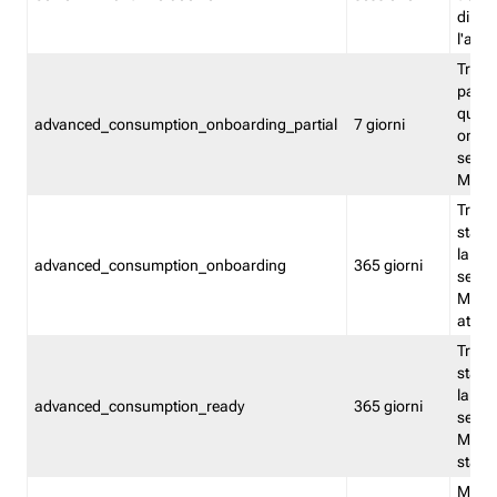
direct
l'attr
Tracc
parzia
quest
advanced_consumption_onboarding_partial
7 giorni
onbord
serviz
Moni
Tracci
stata 
la not
advanced_consumption_onboarding
365 giorni
serviz
Monit
attiva
Tracci
stata 
la not
advanced_consumption_ready
365 giorni
serviz
Monit
stato 
Memor