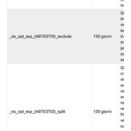
succes
Quest
impos
visita
esclu
_vis_opt_exp_{ABTESTID}_exclude
100 giorni
in bas
impos
percen
coinvo
sempr
Quest
creat
visita
asseg
varia
ancor
reind
relati
_vis_opt_exp_{ABTESTID}_split
100 giorni
Perme
verifi
corri