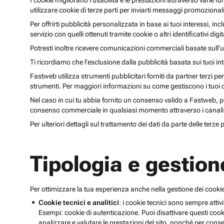
I cookie migliorano l’usabilità e le prestazioni attraverso varie f
utilizzare cookie di terze parti per inviarti messaggi promoziona
Per offrirti pubblicità personalizzata in base ai tuoi interessi, inc
servizio con quelli ottenuti tramite cookie o altri identificativi di
Potresti inoltre ricevere comunicazioni commerciali basate sull’us
Ti ricordiamo che l’esclusione dalla pubblicità basata sui tuoi in
Fastweb utilizza strumenti pubblicitari forniti da partner terzi pe
strumenti. Per maggiori informazioni su come gestiscono i tuoi dat
Nel caso in cui tu abbia fornito un consenso valido a Fastweb, potr
consenso commerciale in qualsiasi momento attraverso i canali 
Per ulteriori dettagli sul trattamento dei dati da parte delle terze
Tipologia e gestion
Per ottimizzare la tua esperienza anche nella gestione dei cookie
Cookie tecnici e analitici
: i cookie tecnici sono sempre attivi
Esempi: cookie di autenticazione. Puoi disattivare questi coo
analizzare e valutare le prestazioni del sito, nonché per conse