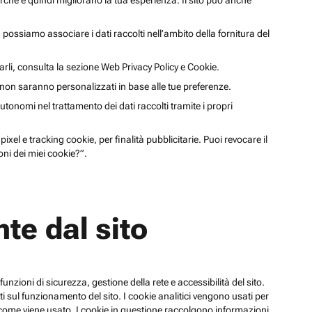
cerche e quindi migliorano la tua esperienza. Il sito può anche
li, possiamo associare i dati raccolti nell’ambito della fornitura del
arli, consulta la sezione Web Privacy Policy e Cookie.
a non saranno personalizzati in base alle tue preferenze.
utonomi nel trattamento dei dati raccolti tramite i propri
xel e tracking cookie, per finalità pubblicitarie. Puoi revocare il
ni dei miei cookie?”.
te dal sito
funzioni di sicurezza, gestione della rete e accessibilità del sito.
 sul funzionamento del sito. I cookie analitici vengono usati per
su come viene usato. I cookie in questione raccolgono informazioni