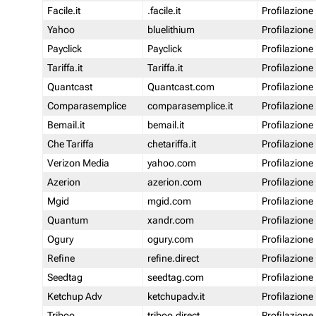
Facile.it
.facile.it
Profilazione
Yahoo
bluelithium
Profilazione
Payclick
Payclick
Profilazione
Tariffa.it
Tariffa.it
Profilazione
Quantcast
Quantcast.com
Profilazione
Comparasemplice
comparasemplice.it
Profilazione
Bemail.it
bemail.it
Profilazione
Che Tariffa
chetariffa.it
Profilazione
Verizon Media
yahoo.com
Profilazione
Azerion
azerion.com
Profilazione
Mgid
mgid.com
Profilazione
Quantum
xandr.com
Profilazione
Ogury
ogury.com
Profilazione
Refine
refine.direct
Profilazione
Seedtag
seedtag.com
Profilazione
Ketchup Adv
ketchupadv.it
Profilazione
Triboo
triboo.direct
Profilazione