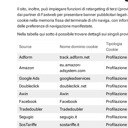
Il sito, inoltre, può impiegare funzioni di retargeting di terzi (p
dai partner di Fastweb per presentare banner pubblicitari legati al
cookie nella memoria fissa del terminale di chi naviga, con infor
delle preferenze di navigazione manifestate.
Nella tabella qui sotto è possibile trovare dettagli sui singoli prov
Tipologia
Source
Nome dominio cookie
Cookie
Adform
track.adform.net
Profilazione
eu.amazon-
Amazon
Profilazione
adsystem.com
Google Ads
googleadservices
Profilazione
Doubleclick
doubleclick.net
Profilazione
Awin
Awin
Profilazione
Facebook
Facebook
Profilazione
Tradedoubler
Tradedoubler
Profilazione
Segugio
segugio.it
Profilazione
SosTariffe
sostariffe.it
Profilazione