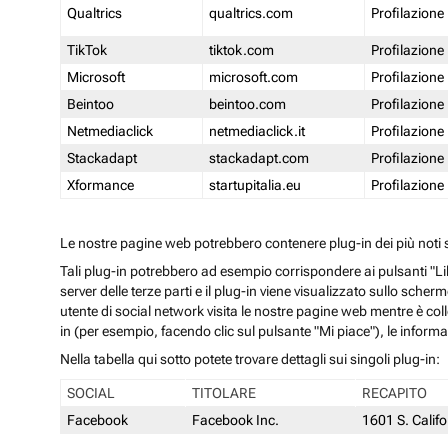
Qualtrics
qualtrics.com
Profilazione
TikTok
tiktok.com
Profilazione
Microsoft
microsoft.com
Profilazione
Beintoo
beintoo.com
Profilazione
Netmediaclick
netmediaclick.it
Profilazione
Stackadapt
stackadapt.com
Profilazione
Xformance
startupitalia.eu
Profilazione
Le nostre pagine web potrebbero contenere plug-in dei più noti so
Tali plug-in potrebbero ad esempio corrispondere ai pulsanti "Li
server delle terze parti e il plug-in viene visualizzato sullo sche
utente di social network visita le nostre pagine web mentre è coll
in (per esempio, facendo clic sul pulsante "Mi piace"), le inform
Nella tabella qui sotto potete trovare dettagli sui singoli plug-in:
SOCIAL
TITOLARE
RECAPITO
Facebook
Facebook Inc.
1601 S. Calif