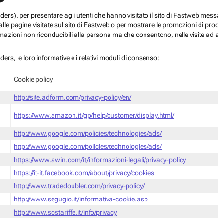
roviders), per presentare agli utenti che hanno visitato il sito di Fastweb me
le pagine visitate sul sito di Fastweb o per mostrare le promozioni di prodott
mazioni non riconducibili alla persona ma che consentono, nelle visite ad a
iders, le loro informative e i relativi moduli di consenso:
Cookie policy
http://site.adform.com/privacy-policy/en/
https://www.amazon.it/gp/help/customer/display.html/
http://www.google.com/policies/technologies/ads/
http://www.google.com/policies/technologies/ads/
https://www.awin.com/it/informazioni-legali/privacy-policy
https://it-it.facebook.com/about/privacy/cookies
http://www.tradedoubler.com/privacy-policy/
http://www.segugio.it/informativa-cookie.asp
http://www.sostariffe.it/info/privacy