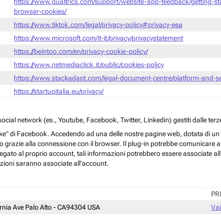
https://www.qualtrics.com/support/website-app-feedback/getting-s
browser-cookies/
https://www.tiktok.com/legal/privacy-policy#privacy-eea
https://www.microsoft.com/it-it/privacy/privacystatement
https://beintoo.com/en/privacy-cookie-policy/
https://www.netmediaclick.it/public/cookies-policy
https://www.stackadapt.com/legal-document-centre/platform-and-ser
https://startupitalia.eu/privacy/
cial network (es., Youtube, Facebook, Twitter, Linkedin) gestiti dalle terze
ke" di Facebook. Accedendo ad una delle nostre pagine web, dotata di un sim
rmo grazie alla connessione con il browser. Il plug-in potrebbe comunicare ai 
egato al proprio account, tali informazioni potrebbero essere associate all'a
azioni saranno associate all'account.
PR
ornia Ave Palo Alto - CA94304 USA
Vai