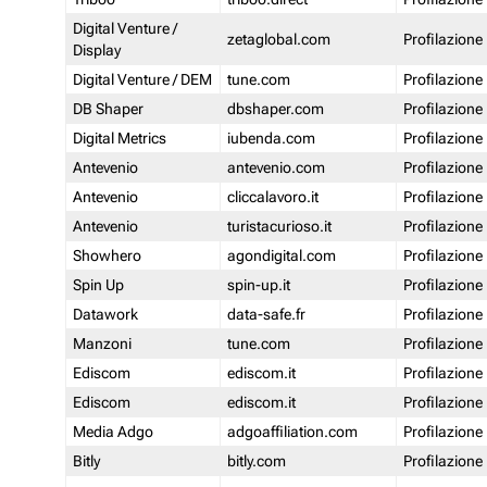
Digital Venture /
zetaglobal.com
Profilazione
Display
Digital Venture / DEM
tune.com
Profilazione
DB Shaper
dbshaper.com
Profilazione
Digital Metrics
iubenda.com
Profilazione
Antevenio
antevenio.com
Profilazione
Antevenio
cliccalavoro.it
Profilazione
Antevenio
turistacurioso.it
Profilazione
Showhero
agondigital.com
Profilazione
Spin Up
spin-up.it
Profilazione
Datawork
data-safe.fr
Profilazione
Manzoni
tune.com
Profilazione
Ediscom
ediscom.it
Profilazione
Ediscom
ediscom.it
Profilazione
Media Adgo
adgoaffiliation.com
Profilazione
Bitly
bitly.com
Profilazione