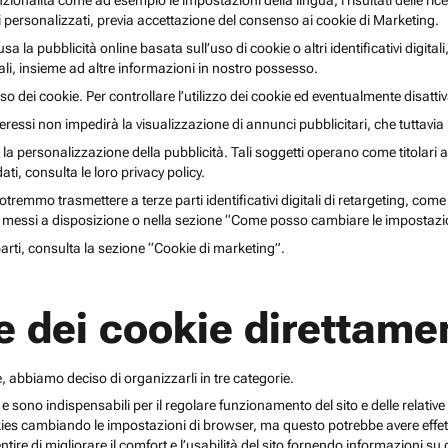
unzionalità come ad esempio le impostazioni della lingua, i risultati delle ri
li personalizzati, previa accettazione del consenso ai cookie di Marketing.
lusa la pubblicità online basata sull’uso di cookie o altri identificativi digita
gitali, insieme ad altre informazioni in nostro possesso.
o dei cookie. Per controllare l’utilizzo dei cookie ed eventualmente disattiv
teressi non impedirà la visualizzazione di annunci pubblicitari, che tuttavi
r la personalizzazione della pubblicità. Tali soggetti operano come titolari a
i, consulta le loro privacy policy.
emmo trasmettere a terze parti identificativi digitali di retargeting, come pi
messi a disposizione o nella sezione “Come posso cambiare le impostazio
 parti, consulta la sezione “Cookie di marketing”.
e dei cookie direttamen
, abbiamo deciso di organizzarli in tre categorie.
 e sono indispensabili per il regolare funzionamento del sito e delle relative 
kies cambiando le impostazioni di browser, ma questo potrebbe avere effetti
ntire di migliorare il comfort e l’usabilità del sito fornendo informazioni 