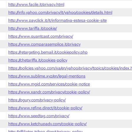
http://www.facile.it/privacy.html
http://info.yahoo.com/privacy/it/yahoo/cookies/details.html
http://www.payclick.it/it/informativa-estesa-cookie-site
http://www.tariffa.it/cookie/
https://www.quantcast.com/privacy/
https://www.comparasemplice.it/privacy
https://retargeting.bemail.it/cookiepolicy.php
https://chetariffa.it/cookies-policy
https://policies.yahoo.com/xa/en/yahoo/privacy/topics/cookies/index
https://www.sublime.xyz/en/legal-mentions
https://www.mgid.com/services/cookie-notice
https://www.xandr.com/privacy/cookie-policy/
https://ogury.com/privacy-policy/
https://www.refine.direct/it/cookie-policy/
https://www.seedtag.com/privacy/
https://www.ketchupadv.com/cookie-policy/
http://affiliates.triboo.direct/privacy_policy