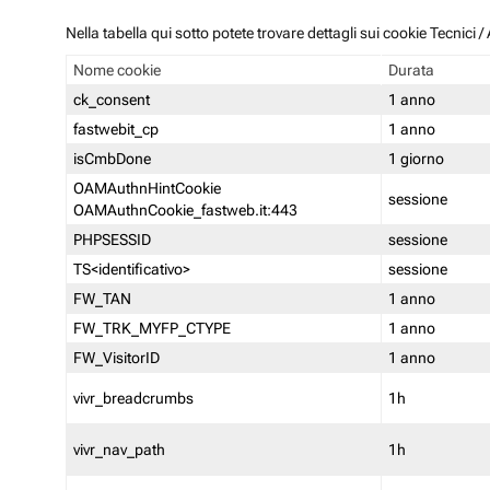
Nella tabella qui sotto potete trovare dettagli sui cookie Tecnici
Nome cookie
Durata
ck_consent
1 anno
fastwebit_cp
1 anno
isCmbDone
1 giorno
OAMAuthnHintCookie
sessione
OAMAuthnCookie_fastweb.it:443
PHPSESSID
sessione
TS<identificativo>
sessione
FW_TAN
1 anno
FW_TRK_MYFP_CTYPE
1 anno
FW_VisitorID
1 anno
vivr_breadcrumbs
1h
vivr_nav_path
1h