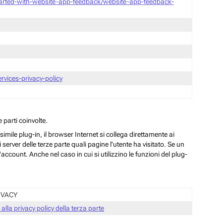
tarted-with-website-app-feedback/website-app-feedback-
vices-privacy-policy
 parti coinvolte.
ile plug-in, il browser Internet si collega direttamente ai
server delle terze parte quali pagine l'utente ha visitato. Se un
ccount. Anche nel caso in cui si utilizzino le funzioni del plug-
IVACY
 alla privacy policy della terza parte