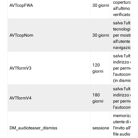
copertura fw
AVTcopFWA
30 giorni
all'ultimo ind
verificato
salva l'ultima
tecnologia ve
AVTcopNom
30 giorni
per mostrarl
all'utente dur
navigazione
salva l'ultimo
indirizzo di 
120
AVTformV3
per permette
giorni
l'autocompl
(in dismissio
salva l'ultimo
180
indirizzo di 
AVTformV4
giorni
per permette
l'autocompl
memorizza la
utente di non
DM_audioteaser_dismiss
sessione
l'invito all'as
file audio del 