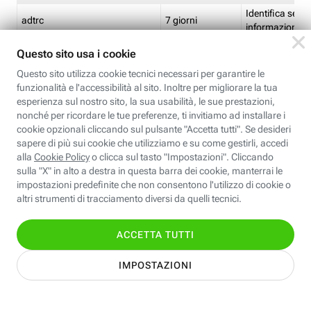
Identifica se so
adtrc
7 giorni
informazioni s
Limite di freq
CFFC<TagID>
7 giorni
composto
Identifica se c'
ricontrollare l'
CM
1 giorno
corrispondenti 
(impostata da 
Identifica se c'
ricontrollare l'
CM14
14 giorni
corrispondenti 
(impostata da 
Identifica l'app
CT<TrackingSetupID>
1 ora
clic per i pixel d
pagine dell'ins
Identifica la quo
EBFC<BannerID>
7 giorni
banner espandi
Identifica la qu
EBFCD<BannerID>
7 giorni
per il banner e