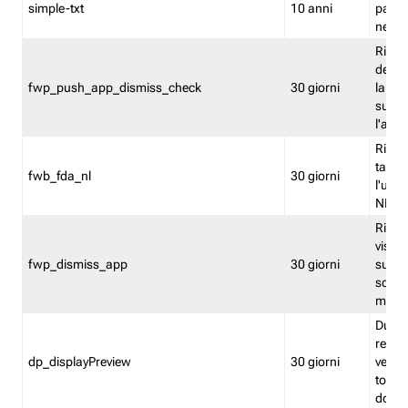
simple-txt
10 anni
pagina
nell'
Ricord
dell'u
fwp_push_app_dismiss_check
30 giorni
la po
sugge
l'audi
Riport
tacci
fwb_fda_nl
30 giorni
l'uten
NL
Ricor
visto 
fwp_dismiss_app
30 giorni
sugge
scari
mobil
Durant
regis
dp_displayPreview
30 giorni
verica
torna
dopo v