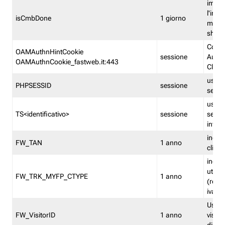
imped
l'inse
isCmbDone
1 giorno
multi
shp
Cooki
OAMAuthnHintCookie
sessione
Auten
OAMAuthnCookie_fastweb.it:443
Clien
usata
PHPSESSID
sessione
sessi
usata
TS<identificativo>
sessione
sessi
inform
indica
FW_TAN
1 anno
clien
indica
utent
FW_TRK_MYFP_CTYPE
1 anno
(resid
iva/i
Usato 
FW_VisitorID
1 anno
visitat