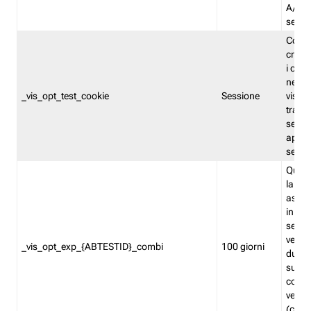
A/B. I
sempr
Cooki
creato
i cook
nel b
_vis_opt_test_cookie
Sessione
visita
tracc
sessi
aperte
sempr
Quest
la var
assegn
in mo
sempr
versi
_vis_opt_exp_{ABTESTID}_combi
100 giorni
durant
succes
corri
versio
(contr