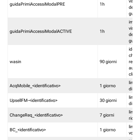
visual
guidaPrimiAccessiModalPRE
1h
della
guida 
imped
visual
guidaPrimiAccessiModalACTIVE
1h
della
guida 
identi
che si
wasin
90 giorni
rete f
autent
clienti
limita
AcqMobile_<identificativo>
1 giorno
di ac
limita
UpsellFM-<identificativo>
30 giorni
di ups
limita
ChangeReq_<identificativo>
7 giorni
ricon
limita
BC_<identificativo>
1 giorno
vouch