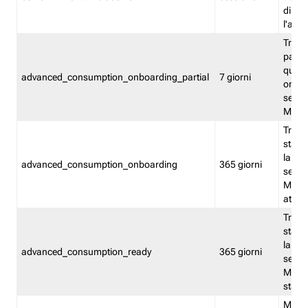
direct
l'attr
Tracc
parzia
quest
advanced_consumption_onboarding_partial
7 giorni
onbord
serviz
Moni
Tracci
stata 
la not
advanced_consumption_onboarding
365 giorni
serviz
Monit
attiva
Tracci
stata 
la not
advanced_consumption_ready
365 giorni
serviz
Monit
stato 
Memor