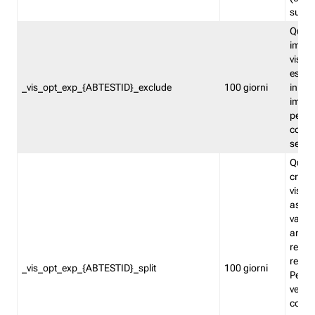
succes
Quest
impos
visita
esclu
_vis_opt_exp_{ABTESTID}_exclude
100 giorni
in bas
impos
percen
coinvo
sempr
Quest
creat
visita
asseg
varia
ancor
reind
relati
_vis_opt_exp_{ABTESTID}_split
100 giorni
Perme
verifi
corri