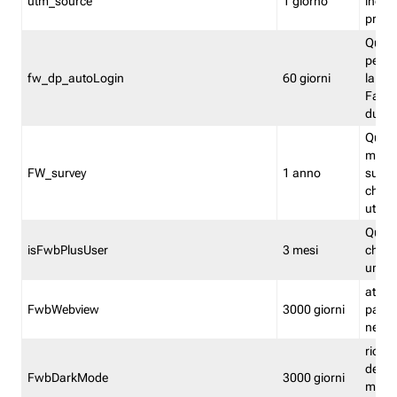
utm_source
1 giorno
indica
proven
Quest
perme
fw_dp_autoLogin
60 giorni
la log
Fastwe
durat
Quest
manti
FW_survey
1 anno
surve
chiuse
utenti
Quest
isFwbPlusUser
3 mesi
che l'
una l
attiva 
FwbWebview
3000 giorni
pagina
nell'
ricor
dell'u
FwbDarkMode
3000 giorni
mode 