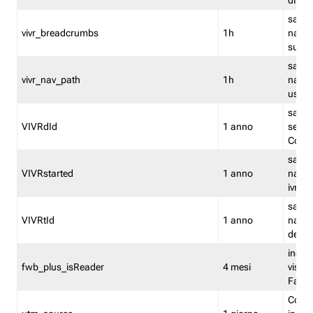
dismi
salva
vivr_breadcrumbs
1h
navig
su vis
salva 
vivr_nav_path
1h
navig
usato
salva 
VIVRdId
1 anno
sessio
Conv
salva 
VIVRstarted
1 anno
navig
ivr ini
salva 
VIVRtId
1 anno
naviga
del cl
indica
fwb_plus_isReader
4 mesi
visual
Fastw
Cooki