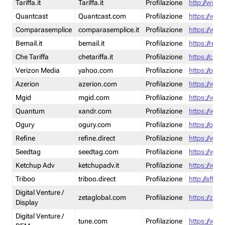
Tariffa.it
Tariffa.it
Profilazione
http://www.t
Quantcast
Quantcast.com
Profilazione
https://www
Comparasemplice
comparasemplice.it
Profilazione
https://www
Bemail.it
bemail.it
Profilazione
https://reta
Che Tariffa
chetariffa.it
Profilazione
https://chet
Verizon Media
yahoo.com
Profilazione
https://pol
Azerion
azerion.com
Profilazione
https://www
Mgid
mgid.com
Profilazione
https://www
Quantum
xandr.com
Profilazione
https://www
Ogury
ogury.com
Profilazione
https://ogur
Refine
refine.direct
Profilazione
https://www.
Seedtag
seedtag.com
Profilazione
https://www
Ketchup Adv
ketchupadv.it
Profilazione
https://www
Triboo
triboo.direct
Profilazione
http://affili
Digital Venture /
zetaglobal.com
Profilazione
https://zeta
Display
Digital Venture /
tune.com
Profilazione
https://www