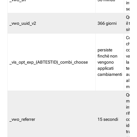
inform
sessi
Quest
_vwo_uuid_v2
366 giorni
il tra
sito 
Cooki
che m
persiste
combi
finchè non
varian
_vis_opt_exp_{ABTESTID}_combi_choose
vengono
la co
applicati
test. 
cambiamenti
autom
all'ap
modif
Quest
memor
infor
riferi
_vwo_referrer
15 secondi
conse
identi
traffi