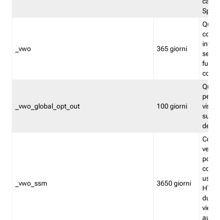
caso 
Split
Quest
conten
infor
_vwo
365 giorni
servi
futuro,
cooki
Quest
persi
_vwo_global_opt_out
100 giorni
visita
su tut
deter
Cookie
verif
possa
cookie
usano 
_vwo_ssm
3650 giorni
HTTP.
durat
viene 
autom