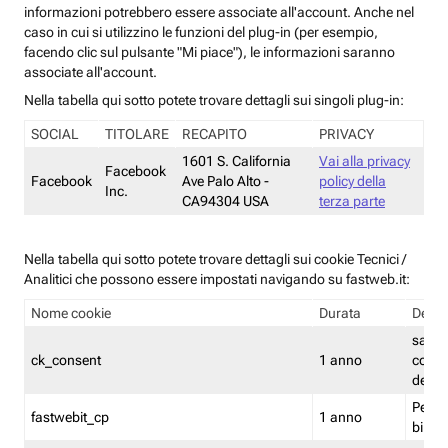
informazioni potrebbero essere associate all'account. Anche nel
caso in cui si utilizzino le funzioni del plug-in (per esempio,
facendo clic sul pulsante "Mi piace"), le informazioni saranno
associate all'account.
Nella tabella qui sotto potete trovare dettagli sui singoli plug-in:
SOCIAL
TITOLARE
RECAPITO
PRIVACY
1601 S. California
Vai alla privacy
Facebook
Facebook
Ave Palo Alto -
policy della
Inc.
CA94304 USA
terza parte
Nella tabella qui sotto potete trovare dettagli sui cookie Tecnici /
Analitici che possono essere impostati navigando su fastweb.it:
Nome cookie
Durata
Descr
salva i
ck_consent
1 anno
conse
dei c
Persi
fastwebit_cp
1 anno
bilanc