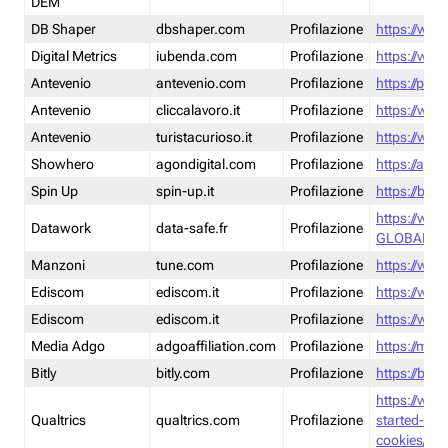
DEM
DB Shaper
dbshaper.com
Profilazione
https://www
Digital Metrics
iubenda.com
Profilazione
https://www
Antevenio
antevenio.com
Profilazione
https://pmp.
Antevenio
cliccalavoro.it
Profilazione
https://www
Antevenio
turistacurioso.it
Profilazione
https://www.
Showhero
agondigital.com
Profilazione
https://agon
Spin Up
spin-up.it
Profilazione
https://blog
https://ww
Datawork
data-safe.fr
Profilazione
GLOBAL-LT
Manzoni
tune.com
Profilazione
https://www
Ediscom
ediscom.it
Profilazione
https://www
Ediscom
ediscom.it
Profilazione
https://www
Media Adgo
adgoaffiliation.com
Profilazione
https://med
Bitly
bitly.com
Profilazione
https://bitl
https://www
Qualtrics
qualtrics.com
Profilazione
started-wi
cookies/