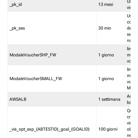
Usato 
_pk_id
13 mesi
visitat
Usato 
comp
_pk_ses
30 min
dell’u
sessi
navig
limita
ModaleVoucherSHP_FW
1 giorno
multi
vouche
limita
multi
ModaleVoucherSMALL_FW
1 giorno
vouch
Medie
Amaz
AWSALB
1 settimana
balan
Quest
creat
visit
_vis_opt_exp_{ABTESTID}_goal_{GOALID}
100 giorni
obiett
nel co