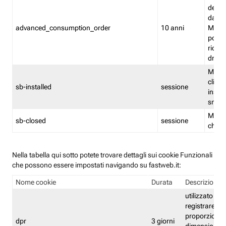
delle 
dash
advanced_consumption_order
10 anni
Monit
posso
riord
drag
Memor
clicca
sb-installed
sessione
instal
smar
Memor
sb-closed
sessione
chius
Nella tabella qui sotto potete trovare dettagli sui cookie Funzionali
che possono essere impostati navigando su fastweb.it:
Nome cookie
Durata
Descrizione
utilizzato per
registrare le
proporzioni e
dpr
3 giorni