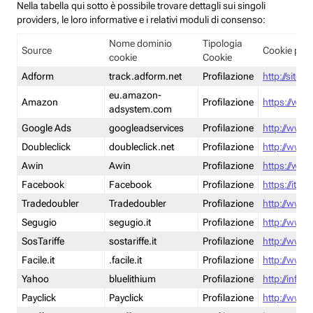
Nella tabella qui sotto è possibile trovare dettagli sui singoli
providers, le loro informative e i relativi moduli di consenso:
Nome dominio
Tipologia
Source
Cookie poli
cookie
Cookie
Adform
track.adform.net
Profilazione
http://site.
eu.amazon-
Amazon
Profilazione
https://www
adsystem.com
Google Ads
googleadservices
Profilazione
http://www.
Doubleclick
doubleclick.net
Profilazione
http://www.
Awin
Awin
Profilazione
https://www
Facebook
Facebook
Profilazione
https://it-
Tradedoubler
Tradedoubler
Profilazione
http://www.
Segugio
segugio.it
Profilazione
http://www.
SosTariffe
sostariffe.it
Profilazione
http://www.s
Facile.it
.facile.it
Profilazione
http://www.f
Yahoo
bluelithium
Profilazione
http://info.
Payclick
Payclick
Profilazione
http://www.p