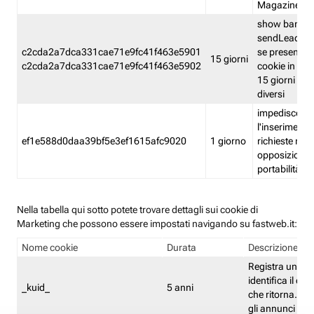
Magazine
show banner
sendLead A
c2cda2a7dca331cae71e9fc41f463e5901
se presenti e
15 giorni
c2cda2a7dca331cae71e9fc41f463e5902
cookie in un 
15 giorni e in
diversi
impedisce
l'inserimento 
ef1e588d0daa39bf5e3ef1615afc9020
1 giorno
richieste mult
opposizione
portabilità g
Nella tabella qui sotto potete trovare dettagli sui cookie di
Marketing che possono essere impostati navigando su fastweb.it:
Nome cookie
Durata
Descrizione
Registra un ID 
identifica il dis
_kuid_
5 anni
che ritorna. L'I
gli annunci mira