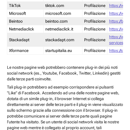
TikTok
tiktok.com
Profilazione
https://www
Microsoft
microsoft.com
Profilazione
https://www
Beintoo
beintoo.com
Profilazione
https://bei
Netmediaclick
netmediaclick.it
Profilazione
https://www
https://ww
Stackadapt
stackadapt.com
Profilazione
services-pri
Xformance
startupitalia.eu
Profilazione
https://start
Le nostre pagine web potrebbero contenere plug-in dei più noti
social network (es., Youtube, Facebook, Twitter, Linkedin) gestiti
dalle terze parti coinvolte.
Tali plug-in potrebbero ad esempio corrispondere ai pulsanti
"Like" di Facebook. Accedendo ad una delle nostre pagine web,
dotata di un simile plug-in, il browser Internet si collega
direttamente ai server delle terze parti e il plug-in viene visualizzato
sullo schermo grazie alla connessione con il browser. Il plug-in
potrebbe comunicare ai server delle terze parte quali pagine
l'utente ha visitato. Se un utente di social network visita le nostre
pagine web mentre è collegato al proprio account, tali