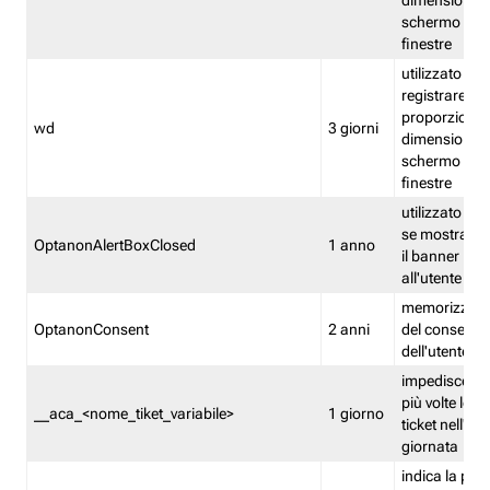
dimensioni de
schermo e de
finestre
utilizzato per
registrare le
proporzioni e
wd
3 giorni
dimensioni de
schermo e de
finestre
utilizzato pe
se mostrare
OptanonAlertBoxClosed
1 anno
il banner pri
all'utente
memorizza lo
OptanonConsent
2 anni
del consenso
dell'utente
impedisce di 
più volte lo s
__aca_<nome_tiket_variabile>
1 giorno
ticket nell'ar
giornata
indica la pre