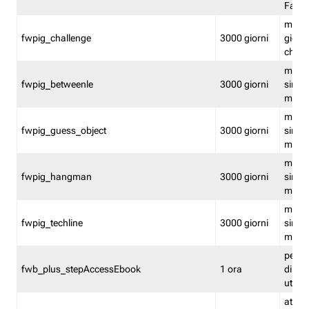
Fastw
mantie
fwpig_challenge
3000 giorni
giochi
chall
mantie
fwpig_betweenle
3000 giorni
singol
modal
mantie
fwpig_guess_object
3000 giorni
singol
modal
mantie
fwpig_hangman
3000 giorni
singol
modal
mantie
fwpig_techline
3000 giorni
singol
modal
perme
fwb_plus_stepAccessEbook
1 ora
di un 
utenti
attiva 