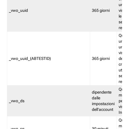
univo
_vwo_uuid
365 giorni
visita
le fun
segme
repor
Quest
un ide
univo
visita
_vwo_uuid_{ABTESTID}
365 giorni
del t
cross
utiliz
segme
repor
Quest
dipendente
memor
dalle
_vwo_ds
persis
impostazioni
visit
dell'account
Insig
Quest
memo
_vwo_sn
30 minuti