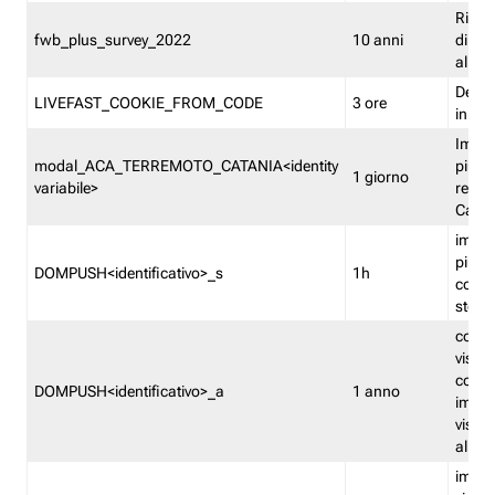
Ricor
fwb_plus_survey_2022
10 anni
di su
all'ut
Dedupl
LIVEFAST_COOKIE_FROM_CODE
3 ore
in Fa
Imped
modal_ACA_TERREMOTO_CATANIA<identity
più vo
1 giorno
variabile>
relati
Catan
imped
più p
DOMPUSH<identificativo>_s
1h
comme
stess
conta
visua
comme
DOMPUSH<identificativo>_a
1 anno
imped
visua
all'in
imped