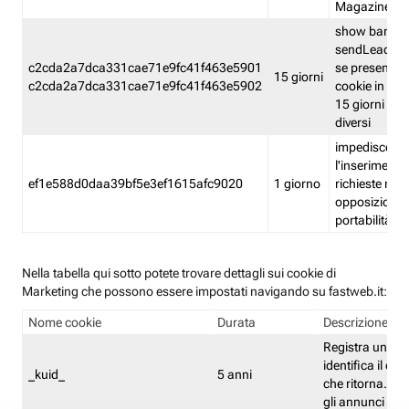
Magazine
show banner
sendLead A
c2cda2a7dca331cae71e9fc41f463e5901
se presenti e
15 giorni
c2cda2a7dca331cae71e9fc41f463e5902
cookie in un 
15 giorni e in
diversi
impedisce
l'inserimento 
ef1e588d0daa39bf5e3ef1615afc9020
1 giorno
richieste mult
opposizione
portabilità g
Nella tabella qui sotto potete trovare dettagli sui cookie di
Marketing che possono essere impostati navigando su fastweb.it:
Nome cookie
Durata
Descrizione
Registra un ID 
identifica il dis
_kuid_
5 anni
che ritorna. L'I
gli annunci mira