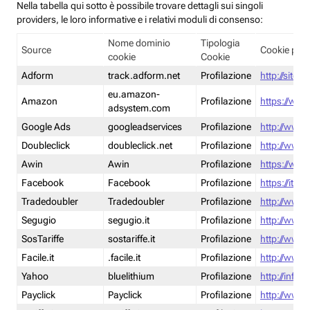
Nella tabella qui sotto è possibile trovare dettagli sui singoli
providers, le loro informative e i relativi moduli di consenso:
Nome dominio
Tipologia
Source
Cookie poli
cookie
Cookie
Adform
track.adform.net
Profilazione
http://site.
eu.amazon-
Amazon
Profilazione
https://www
adsystem.com
Google Ads
googleadservices
Profilazione
http://www.
Doubleclick
doubleclick.net
Profilazione
http://www.
Awin
Awin
Profilazione
https://www
Facebook
Facebook
Profilazione
https://it-
Tradedoubler
Tradedoubler
Profilazione
http://www.
Segugio
segugio.it
Profilazione
http://www.
SosTariffe
sostariffe.it
Profilazione
http://www.s
Facile.it
.facile.it
Profilazione
http://www.f
Yahoo
bluelithium
Profilazione
http://info.
Payclick
Payclick
Profilazione
http://www.p