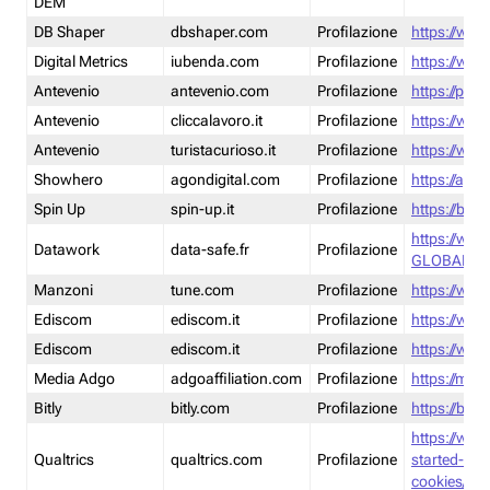
DEM
DB Shaper
dbshaper.com
Profilazione
https://www
Digital Metrics
iubenda.com
Profilazione
https://www
Antevenio
antevenio.com
Profilazione
https://pmp.
Antevenio
cliccalavoro.it
Profilazione
https://www
Antevenio
turistacurioso.it
Profilazione
https://www.
Showhero
agondigital.com
Profilazione
https://agon
Spin Up
spin-up.it
Profilazione
https://blog
https://ww
Datawork
data-safe.fr
Profilazione
GLOBAL-LT
Manzoni
tune.com
Profilazione
https://www
Ediscom
ediscom.it
Profilazione
https://www
Ediscom
ediscom.it
Profilazione
https://www
Media Adgo
adgoaffiliation.com
Profilazione
https://med
Bitly
bitly.com
Profilazione
https://bitl
https://www
Qualtrics
qualtrics.com
Profilazione
started-wi
cookies/