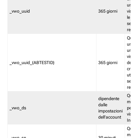
univo
_vwo_uuid
365 giorni
visita
le fun
segme
repor
Quest
un ide
univo
visita
_vwo_uuid_{ABTESTID}
365 giorni
del t
cross
utiliz
segme
repor
Quest
dipendente
memor
dalle
_vwo_ds
persis
impostazioni
visit
dell'account
Insig
Quest
memo
_vwo_sn
30 minuti