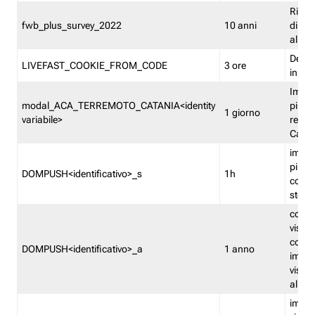
Ricor
fwb_plus_survey_2022
10 anni
di su
all'ut
Dedupl
LIVEFAST_COOKIE_FROM_CODE
3 ore
in Fa
Imped
modal_ACA_TERREMOTO_CATANIA<identity
più vo
1 giorno
variabile>
relati
Catan
imped
più p
DOMPUSH<identificativo>_s
1h
comme
stess
conta
visua
comme
DOMPUSH<identificativo>_a
1 anno
imped
visua
all'in
imped