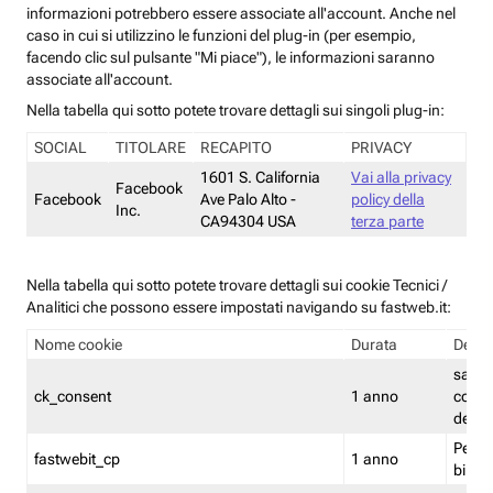
informazioni potrebbero essere associate all'account. Anche nel
caso in cui si utilizzino le funzioni del plug-in (per esempio,
facendo clic sul pulsante "Mi piace"), le informazioni saranno
associate all'account.
Nella tabella qui sotto potete trovare dettagli sui singoli plug-in:
SOCIAL
TITOLARE
RECAPITO
PRIVACY
1601 S. California
Vai alla privacy
Facebook
Facebook
Ave Palo Alto -
policy della
Inc.
CA94304 USA
terza parte
Nella tabella qui sotto potete trovare dettagli sui cookie Tecnici /
Analitici che possono essere impostati navigando su fastweb.it:
Nome cookie
Durata
Descr
salva i
ck_consent
1 anno
conse
dei c
Persi
fastwebit_cp
1 anno
bilanc