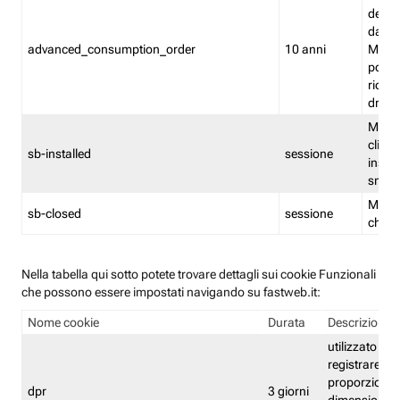
delle 
dash
advanced_consumption_order
10 anni
Monit
posso
riord
drag
Memor
clicca
sb-installed
sessione
instal
smar
Memor
sb-closed
sessione
chius
Nella tabella qui sotto potete trovare dettagli sui cookie Funzionali
che possono essere impostati navigando su fastweb.it:
Nome cookie
Durata
Descrizione
utilizzato per
registrare le
proporzioni e
dpr
3 giorni