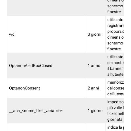
dimensioni de
schermo e de
finestre
utilizzato per
registrare le
proporzioni e
wd
3 giorni
dimensioni de
schermo e de
finestre
utilizzato pe
se mostrare
OptanonAlertBoxClosed
1 anno
il banner pri
all'utente
memorizza lo
OptanonConsent
2 anni
del consenso
dell'utente
impedisce di 
più volte lo s
__aca_<nome_tiket_variabile>
1 giorno
ticket nell'ar
giornata
indica la pre