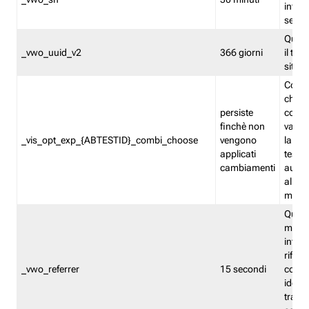
inform
sessi
Quest
_vwo_uuid_v2
366 giorni
il tra
sito 
Cooki
che m
persiste
combi
finchè non
varian
_vis_opt_exp_{ABTESTID}_combi_choose
vengono
la co
applicati
test. 
cambiamenti
autom
all'ap
modif
Quest
memor
infor
riferi
_vwo_referrer
15 secondi
conse
identi
traffi