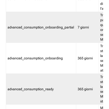
direct
l'attr
Tracc
parzia
quest
advanced_consumption_onboarding_partial
7 giorni
onbord
serviz
Moni
Tracci
stata 
la not
advanced_consumption_onboarding
365 giorni
serviz
Monit
attiva
Tracci
stata 
la not
advanced_consumption_ready
365 giorni
serviz
Monit
stato 
Memor