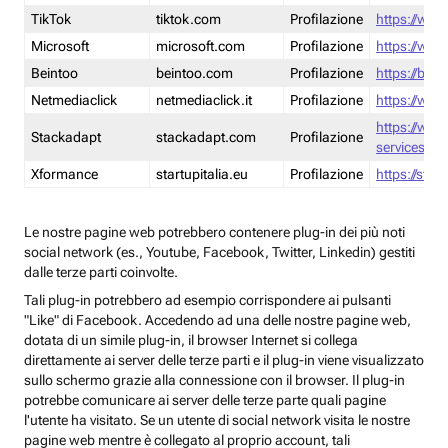
TikTok
tiktok.com
Profilazione
https://www
Microsoft
microsoft.com
Profilazione
https://www
Beintoo
beintoo.com
Profilazione
https://bei
Netmediaclick
netmediaclick.it
Profilazione
https://www
https://ww
Stackadapt
stackadapt.com
Profilazione
services-pri
Xformance
startupitalia.eu
Profilazione
https://start
Le nostre pagine web potrebbero contenere plug-in dei più noti
social network (es., Youtube, Facebook, Twitter, Linkedin) gestiti
dalle terze parti coinvolte.
Tali plug-in potrebbero ad esempio corrispondere ai pulsanti
"Like" di Facebook. Accedendo ad una delle nostre pagine web,
dotata di un simile plug-in, il browser Internet si collega
direttamente ai server delle terze parti e il plug-in viene visualizzato
sullo schermo grazie alla connessione con il browser. Il plug-in
potrebbe comunicare ai server delle terze parte quali pagine
l'utente ha visitato. Se un utente di social network visita le nostre
pagine web mentre è collegato al proprio account, tali