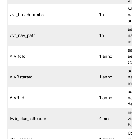
dismi
salva
vivr_breadcrumbs
1h
navig
su vis
salva 
vivr_nav_path
1h
navig
usato
salva 
VIVRdId
1 anno
sessio
Conv
salva 
VIVRstarted
1 anno
navig
ivr ini
salva 
VIVRtId
1 anno
naviga
del cl
indica
fwb_plus_isReader
4 mesi
visual
Fastw
Cooki