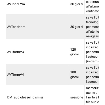
copertura fw
AVTcopFWA
30 giorni
all'ultimo ind
verificato
salva l'ultima
tecnologia ve
AVTcopNom
30 giorni
per mostrarl
all'utente dur
navigazione
salva l'ultimo
indirizzo di 
120
AVTformV3
per permette
giorni
l'autocompl
(in dismissio
salva l'ultimo
180
indirizzo di 
AVTformV4
giorni
per permette
l'autocompl
memorizza la
utente di non
DM_audioteaser_dismiss
sessione
l'invito all'as
file audio del 