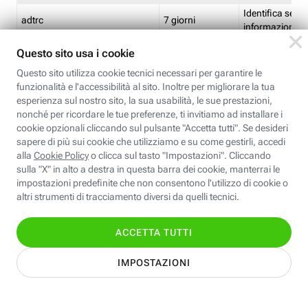
Identifica se so
adtrc
7 giorni
informazioni s
Limite di freq
CFFC<TagID>
7 giorni
composto
Identifica se c'
ricontrollare l'
CM
1 giorno
corrispondenti 
(impostata da 
Identifica se c'
ricontrollare l'
CM14
14 giorni
corrispondenti 
(impostata da 
Identifica l'app
CT<TrackingSetupID>
1 ora
clic per i pixel d
pagine dell'ins
Identifica la quo
EBFC<BannerID>
7 giorni
banner espandi
Identifica la qu
EBFCD<BannerID>
7 giorni
per il banner e