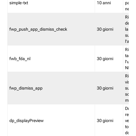
simple-txt
10 anni
pagina
nell'
Ricord
dell'u
fwp_push_app_dismiss_check
30 giorni
la po
sugge
l'audi
Riport
tacci
fwb_fda_nl
30 giorni
l'uten
NL
Ricor
visto 
fwp_dismiss_app
30 giorni
sugge
scari
mobil
Durant
regis
dp_displayPreview
30 giorni
verica
torna
dopo v