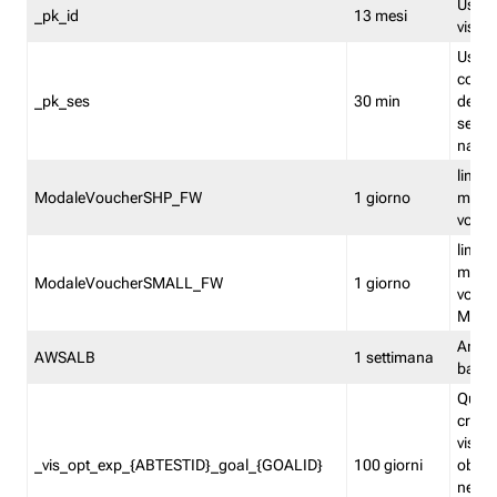
Usato 
_pk_id
13 mesi
visitat
Usato 
comp
_pk_ses
30 min
dell’u
sessi
navig
limita
ModaleVoucherSHP_FW
1 giorno
multi
vouche
limita
multi
ModaleVoucherSMALL_FW
1 giorno
vouch
Medie
Amaz
AWSALB
1 settimana
balan
Quest
creat
visit
_vis_opt_exp_{ABTESTID}_goal_{GOALID}
100 giorni
obiett
nel co