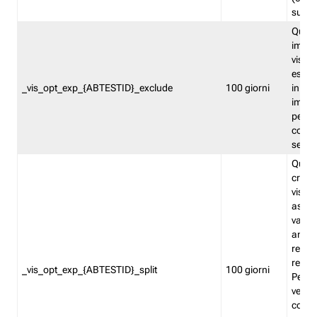
succes
Quest
impos
visita
esclu
_vis_opt_exp_{ABTESTID}_exclude
100 giorni
in bas
impos
percen
coinvo
sempr
Quest
creat
visita
asseg
varia
ancor
reind
relati
_vis_opt_exp_{ABTESTID}_split
100 giorni
Perme
verifi
corri