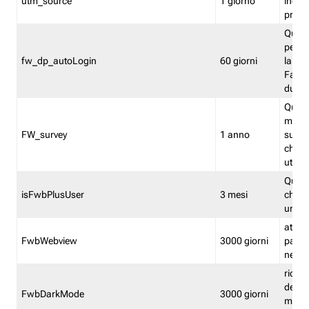
utm_source
1 giorno
indica
proven
Quest
perme
fw_dp_autoLogin
60 giorni
la log
Fastwe
durat
Quest
manti
FW_survey
1 anno
surve
chiuse
utenti
Quest
isFwbPlusUser
3 mesi
che l'
una l
attiva 
FwbWebview
3000 giorni
pagina
nell'
ricor
dell'u
FwbDarkMode
3000 giorni
mode 