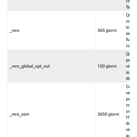
caso 
Split
Quest
conten
infor
_vwo
365 giorni
servi
futuro,
cooki
Quest
persi
_vwo_global_opt_out
100 giorni
visita
su tut
deter
Cookie
verif
possa
cookie
usano 
_vwo_ssm
3650 giorni
HTTP.
durat
viene 
autom