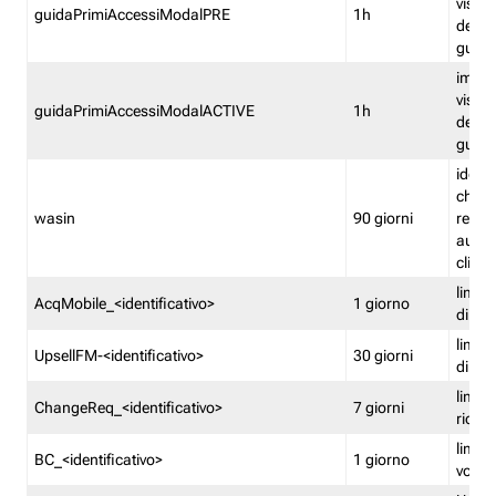
visual
guidaPrimiAccessiModalPRE
1h
della
guida 
imped
visual
guidaPrimiAccessiModalACTIVE
1h
della
guida 
identi
che si
wasin
90 giorni
rete f
autent
clienti
limita
AcqMobile_<identificativo>
1 giorno
di ac
limita
UpsellFM-<identificativo>
30 giorni
di ups
limita
ChangeReq_<identificativo>
7 giorni
ricon
limita
BC_<identificativo>
1 giorno
vouch