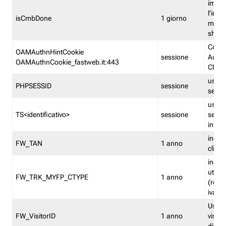
imped
l'inse
isCmbDone
1 giorno
multi
shp
Cooki
OAMAuthnHintCookie
sessione
Auten
OAMAuthnCookie_fastweb.it:443
Clien
usata
PHPSESSID
sessione
sessi
usata
TS<identificativo>
sessione
sessi
inform
indica
FW_TAN
1 anno
clien
indica
utent
FW_TRK_MYFP_CTYPE
1 anno
(resid
iva/i
Usato 
FW_VisitorID
1 anno
visitat