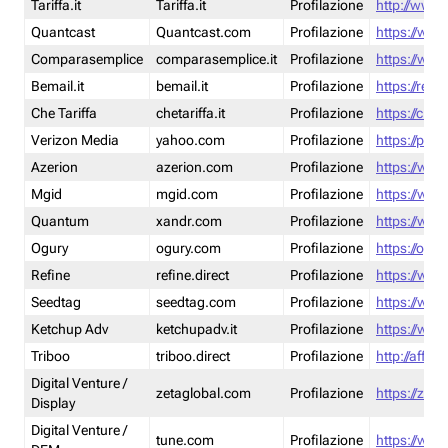
Tariffa.it
Tariffa.it
Profilazione
http://www.t
Quantcast
Quantcast.com
Profilazione
https://www
Comparasemplice
comparasemplice.it
Profilazione
https://www
Bemail.it
bemail.it
Profilazione
https://reta
Che Tariffa
chetariffa.it
Profilazione
https://chet
Verizon Media
yahoo.com
Profilazione
https://pol
Azerion
azerion.com
Profilazione
https://www
Mgid
mgid.com
Profilazione
https://www
Quantum
xandr.com
Profilazione
https://www
Ogury
ogury.com
Profilazione
https://ogur
Refine
refine.direct
Profilazione
https://www.
Seedtag
seedtag.com
Profilazione
https://www
Ketchup Adv
ketchupadv.it
Profilazione
https://www
Triboo
triboo.direct
Profilazione
http://affili
Digital Venture /
zetaglobal.com
Profilazione
https://zeta
Display
Digital Venture /
tune.com
Profilazione
https://www