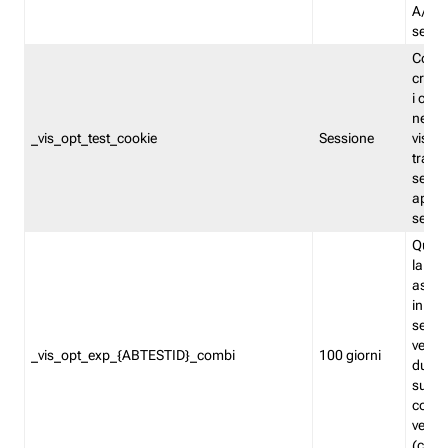
A/B. I
sempr
Cooki
creato
i cook
nel b
_vis_opt_test_cookie
Sessione
visita
tracc
sessi
aperte
sempr
Quest
la var
assegn
in mo
sempr
versi
_vis_opt_exp_{ABTESTID}_combi
100 giorni
durant
succes
corri
versio
(contr