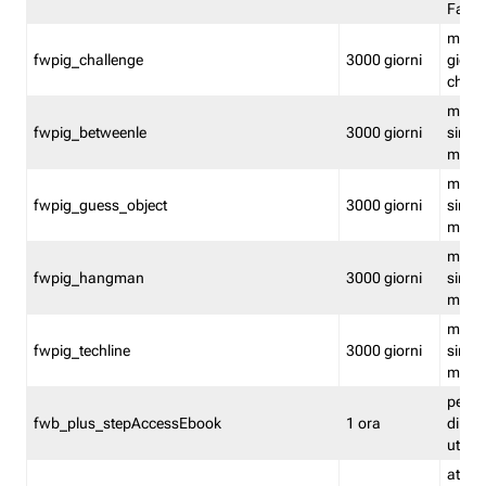
Fastw
mantie
fwpig_challenge
3000 giorni
giochi
chall
mantie
fwpig_betweenle
3000 giorni
singol
modal
mantie
fwpig_guess_object
3000 giorni
singol
modal
mantie
fwpig_hangman
3000 giorni
singol
modal
mantie
fwpig_techline
3000 giorni
singol
modal
perme
fwb_plus_stepAccessEbook
1 ora
di un 
utenti
attiva 