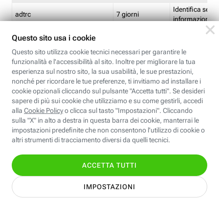
Identifica se so
adtrc
7 giorni
informazioni s
Limite di freq
CFFC<TagID>
7 giorni
composto
Identifica se c'
ricontrollare l'
CM
1 giorno
corrispondenti 
(impostata da 
Identifica se c'
ricontrollare l'
CM14
14 giorni
corrispondenti 
(impostata da 
Identifica l'app
CT<TrackingSetupID>
1 ora
clic per i pixel d
pagine dell'ins
Identifica la quo
EBFC<BannerID>
7 giorni
banner espandi
Identifica la qu
EBFCD<BannerID>
7 giorni
per il banner e