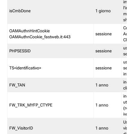
imped
l'inse
isCmbDone
1 giorno
multi
shp
Cooki
OAMAuthnHintCookie
sessione
Auten
OAMAuthnCookie_fastweb.it:443
Clien
usata
PHPSESSID
sessione
sessi
usata
TS<identificativo>
sessione
sessi
inform
indica
FW_TAN
1 anno
clien
indica
utent
FW_TRK_MYFP_CTYPE
1 anno
(resid
iva/i
Usato 
FW_VisitorID
1 anno
visitat