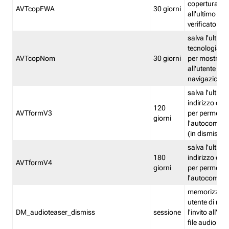
copertura fw
AVTcopFWA
30 giorni
all'ultimo ind
verificato
salva l'ultima
tecnologia ve
AVTcopNom
30 giorni
per mostrarl
all'utente dur
navigazione
salva l'ultimo
indirizzo di 
120
AVTformV3
per permette
giorni
l'autocompl
(in dismissio
salva l'ultimo
180
indirizzo di 
AVTformV4
giorni
per permette
l'autocompl
memorizza la
utente di non
DM_audioteaser_dismiss
sessione
l'invito all'as
file audio del 