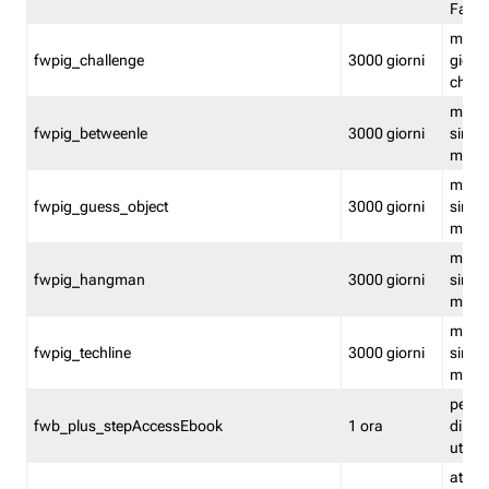
Fastw
mantie
fwpig_challenge
3000 giorni
giochi
chall
mantie
fwpig_betweenle
3000 giorni
singol
modal
mantie
fwpig_guess_object
3000 giorni
singol
modal
mantie
fwpig_hangman
3000 giorni
singol
modal
mantie
fwpig_techline
3000 giorni
singol
modal
perme
fwb_plus_stepAccessEbook
1 ora
di un 
utenti
attiva 