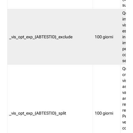
succes
Quest
impos
visita
esclu
_vis_opt_exp_{ABTESTID}_exclude
100 giorni
in bas
impos
percen
coinvo
sempr
Quest
creat
visita
asseg
varia
ancor
reind
relati
_vis_opt_exp_{ABTESTID}_split
100 giorni
Perme
verifi
corri