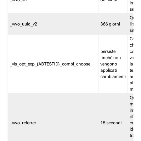
inform
sessi
Quest
_vwo_uuid_v2
366 giorni
il tra
sito 
Cooki
che m
persiste
combi
finchè non
varian
_vis_opt_exp_{ABTESTID}_combi_choose
vengono
la co
applicati
test. 
cambiamenti
autom
all'ap
modif
Quest
memor
infor
riferi
_vwo_referrer
15 secondi
conse
identi
traffi