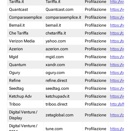
Tariffa.it
Tariffa.it
Profilazione
http://www.t
Quantcast
Quantcast.com
Profilazione
https://www
Comparasemplice
comparasemplice.it
Profilazione
https://www
Bemail.it
bemail.it
Profilazione
https://reta
Che Tariffa
chetariffa.it
Profilazione
https://chet
Verizon Media
yahoo.com
Profilazione
https://pol
Azerion
azerion.com
Profilazione
https://www
Mgid
mgid.com
Profilazione
https://www
Quantum
xandr.com
Profilazione
https://www
Ogury
ogury.com
Profilazione
https://ogur
Refine
refine.direct
Profilazione
https://www.
Seedtag
seedtag.com
Profilazione
https://www
Ketchup Adv
ketchupadv.it
Profilazione
https://www
Triboo
triboo.direct
Profilazione
http://affili
Digital Venture /
zetaglobal.com
Profilazione
https://zeta
Display
Digital Venture /
tune.com
Profilazione
https://www