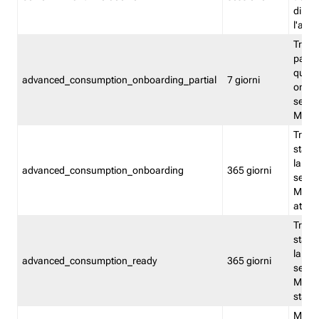
direct
l'attr
Tracc
parzia
quest
advanced_consumption_onboarding_partial
7 giorni
onbord
serviz
Moni
Tracci
stata 
la not
advanced_consumption_onboarding
365 giorni
serviz
Monit
attiva
Tracci
stata 
la not
advanced_consumption_ready
365 giorni
serviz
Monit
stato 
Memor