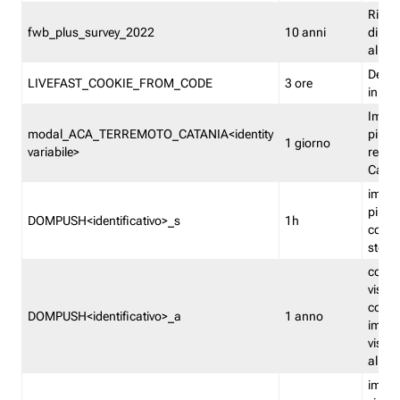
Ricor
fwb_plus_survey_2022
10 anni
di su
all'ut
Dedupl
LIVEFAST_COOKIE_FROM_CODE
3 ore
in Fa
Imped
modal_ACA_TERREMOTO_CATANIA<identity
più vo
1 giorno
variabile>
relati
Catan
imped
più p
DOMPUSH<identificativo>_s
1h
comme
stess
conta
visua
comme
DOMPUSH<identificativo>_a
1 anno
imped
visua
all'in
imped