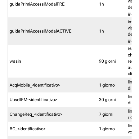
visual
guidaPrimiAccessiModalPRE
1h
della
guida 
imped
visual
guidaPrimiAccessiModalACTIVE
1h
della
guida 
identi
che si
wasin
90 giorni
rete f
autent
clienti
limita
AcqMobile_<identificativo>
1 giorno
di ac
limita
UpsellFM-<identificativo>
30 giorni
di ups
limita
ChangeReq_<identificativo>
7 giorni
ricon
limita
BC_<identificativo>
1 giorno
vouch