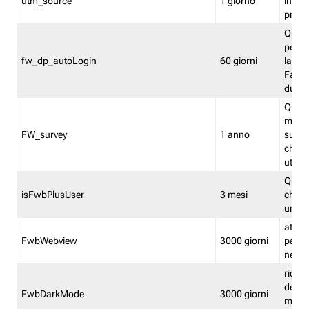
utm_source
1 giorno
indica
proven
Quest
perme
fw_dp_autoLogin
60 giorni
la log
Fastwe
durat
Quest
manti
FW_survey
1 anno
surve
chiuse
utenti
Quest
isFwbPlusUser
3 mesi
che l'
una l
attiva 
FwbWebview
3000 giorni
pagina
nell'
ricor
dell'u
FwbDarkMode
3000 giorni
mode 