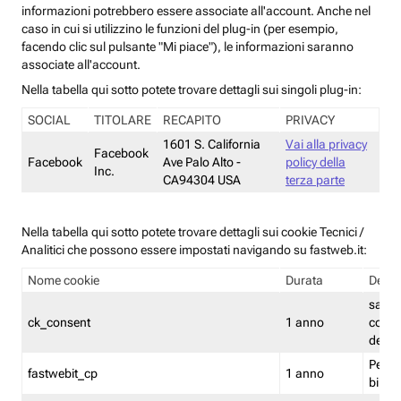
informazioni potrebbero essere associate all'account. Anche nel
caso in cui si utilizzino le funzioni del plug-in (per esempio,
facendo clic sul pulsante "Mi piace"), le informazioni saranno
associate all'account.
Nella tabella qui sotto potete trovare dettagli sui singoli plug-in:
SOCIAL
TITOLARE
RECAPITO
PRIVACY
1601 S. California
Vai alla privacy
Facebook
Facebook
Ave Palo Alto -
policy della
Inc.
CA94304 USA
terza parte
Nella tabella qui sotto potete trovare dettagli sui cookie Tecnici /
Analitici che possono essere impostati navigando su fastweb.it:
Nome cookie
Durata
Descr
salva i
ck_consent
1 anno
conse
dei c
Persi
fastwebit_cp
1 anno
bilanc