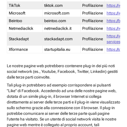
TikTok
tiktok.com
Profilazione
https://www
Microsoft
microsoft.com
Profilazione
https://www
Beintoo
beintoo.com
Profilazione
https://bei
Netmediaclick
netmediaclick.it
Profilazione
https://www
https://ww
Stackadapt
stackadapt.com
Profilazione
services-pri
Xformance
startupitalia.eu
Profilazione
https://start
Le nostre pagine web potrebbero contenere plug-in dei più noti
social network (es., Youtube, Facebook, Twitter, Linkedin) gestiti
dalle terze parti coinvolte.
Tali plug-in potrebbero ad esempio corrispondere ai pulsanti
"Like" di Facebook. Accedendo ad una delle nostre pagine web,
dotata di un simile plug-in, il browser Internet si collega
direttamente ai server delle terze parti e il plug-in viene visualizzato
sullo schermo grazie alla connessione con il browser. Il plug-in
potrebbe comunicare ai server delle terze parte quali pagine
l'utente ha visitato. Se un utente di social network visita le nostre
pagine web mentre è collegato al proprio account, tali