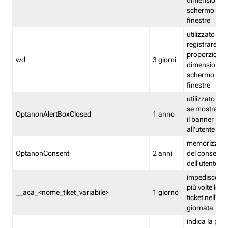
dimensioni de
schermo e de
finestre
utilizzato per
registrare le
proporzioni e
wd
3 giorni
dimensioni de
schermo e de
finestre
utilizzato pe
se mostrare
OptanonAlertBoxClosed
1 anno
il banner pri
all'utente
memorizza lo
OptanonConsent
2 anni
del consenso
dell'utente
impedisce di 
più volte lo s
__aca_<nome_tiket_variabile>
1 giorno
ticket nell'ar
giornata
indica la pre