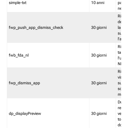
simple-txt
10 anni
pagina
nell'
Ricord
dell'u
fwp_push_app_dismiss_check
30 giorni
la po
sugge
l'audi
Riport
tacci
fwb_fda_nl
30 giorni
l'uten
NL
Ricor
visto 
fwp_dismiss_app
30 giorni
sugge
scari
mobil
Durant
regis
dp_displayPreview
30 giorni
verica
torna
dopo v