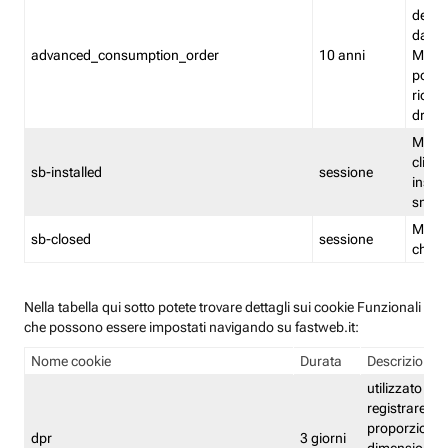
delle 
dash
advanced_consumption_order
10 anni
Monit
posso
riord
drag
Memor
clicca
sb-installed
sessione
instal
smar
Memor
sb-closed
sessione
chius
Nella tabella qui sotto potete trovare dettagli sui cookie Funzionali
che possono essere impostati navigando su fastweb.it:
Nome cookie
Durata
Descrizione
utilizzato per
registrare le
proporzioni e
dpr
3 giorni