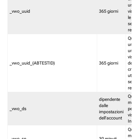
univo
_vwo_uuid
365 giorni
visita
le fun
segme
repor
Quest
un ide
univo
visita
_vwo_uuid_{ABTESTID}
365 giorni
del t
cross
utiliz
segme
repor
Quest
dipendente
memor
dalle
_vwo_ds
persis
impostazioni
visit
dell'account
Insig
Quest
memo
_vwo_sn
30 minuti