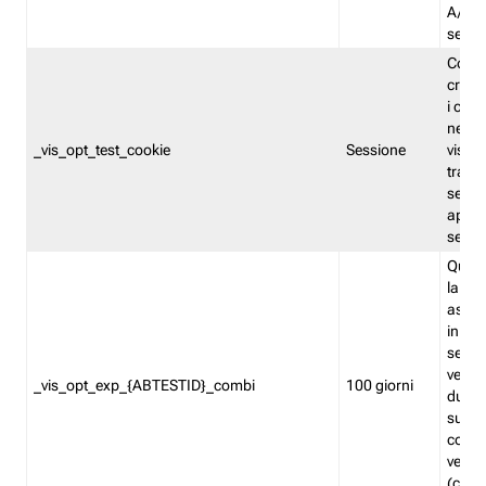
A/B. I
sempr
Cooki
creato
i cook
nel b
_vis_opt_test_cookie
Sessione
visita
tracc
sessi
aperte
sempr
Quest
la var
assegn
in mo
sempr
versi
_vis_opt_exp_{ABTESTID}_combi
100 giorni
durant
succes
corri
versio
(contr