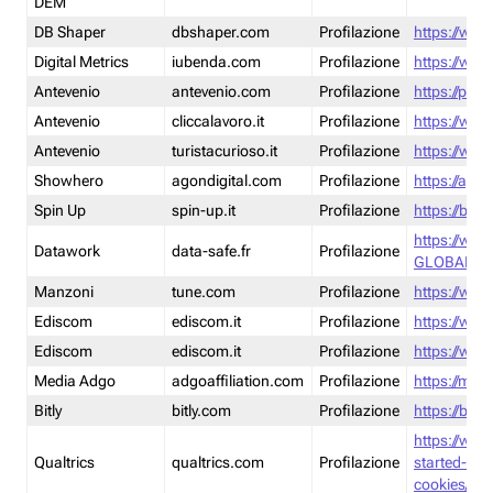
DEM
DB Shaper
dbshaper.com
Profilazione
https://www
Digital Metrics
iubenda.com
Profilazione
https://www
Antevenio
antevenio.com
Profilazione
https://pmp.
Antevenio
cliccalavoro.it
Profilazione
https://www
Antevenio
turistacurioso.it
Profilazione
https://www.
Showhero
agondigital.com
Profilazione
https://agon
Spin Up
spin-up.it
Profilazione
https://blog
https://ww
Datawork
data-safe.fr
Profilazione
GLOBAL-LT
Manzoni
tune.com
Profilazione
https://www
Ediscom
ediscom.it
Profilazione
https://www
Ediscom
ediscom.it
Profilazione
https://www
Media Adgo
adgoaffiliation.com
Profilazione
https://med
Bitly
bitly.com
Profilazione
https://bitl
https://www
Qualtrics
qualtrics.com
Profilazione
started-wi
cookies/