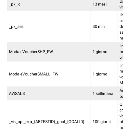
Usato 
_pk_id
13 mesi
visitat
Usato 
comp
_pk_ses
30 min
dell’u
sessi
navig
limita
ModaleVoucherSHP_FW
1 giorno
multi
vouche
limita
multi
ModaleVoucherSMALL_FW
1 giorno
vouch
Medie
Amaz
AWSALB
1 settimana
balan
Quest
creat
visit
_vis_opt_exp_{ABTESTID}_goal_{GOALID}
100 giorni
obiett
nel co