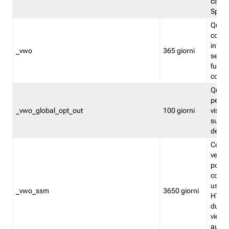
caso 
Split
Quest
conten
infor
_vwo
365 giorni
servi
futuro,
cooki
Quest
persi
_vwo_global_opt_out
100 giorni
visita
su tut
deter
Cookie
verif
possa
cookie
usano 
_vwo_ssm
3650 giorni
HTTP.
durat
viene 
autom