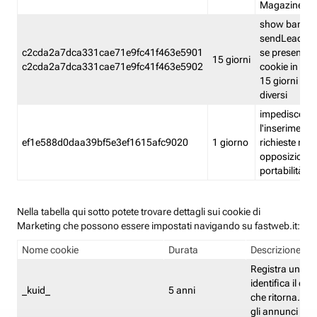
Magazine
show banner
sendLead A
c2cda2a7dca331cae71e9fc41f463e5901
se presenti e
15 giorni
c2cda2a7dca331cae71e9fc41f463e5902
cookie in un 
15 giorni e in
diversi
impedisce
l'inserimento 
ef1e588d0daa39bf5e3ef1615afc9020
1 giorno
richieste mult
opposizione
portabilità g
Nella tabella qui sotto potete trovare dettagli sui cookie di
Marketing che possono essere impostati navigando su fastweb.it:
Nome cookie
Durata
Descrizione
Registra un ID 
identifica il dis
_kuid_
5 anni
che ritorna. L'I
gli annunci mira