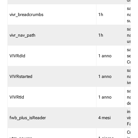
dismi
salva
vivr_breadcrumbs
1h
navig
su vis
salva 
vivr_nav_path
1h
navig
usato
salva 
VIVRdId
1 anno
sessio
Conv
salva 
VIVRstarted
1 anno
navig
ivr ini
salva 
VIVRtId
1 anno
naviga
del cl
indica
fwb_plus_isReader
4 mesi
visual
Fastw
Cooki