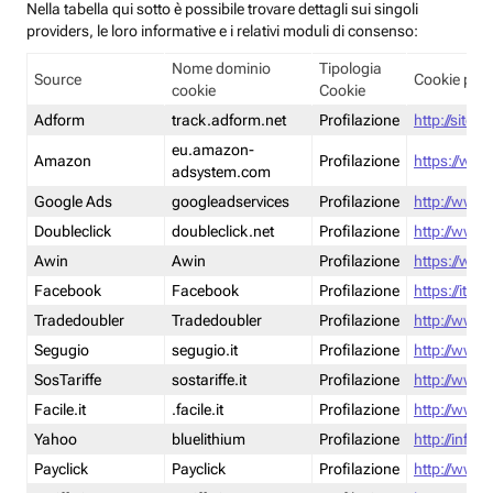
Nella tabella qui sotto è possibile trovare dettagli sui singoli
providers, le loro informative e i relativi moduli di consenso:
Nome dominio
Tipologia
Source
Cookie poli
cookie
Cookie
Adform
track.adform.net
Profilazione
http://site.
eu.amazon-
Amazon
Profilazione
https://www
adsystem.com
Google Ads
googleadservices
Profilazione
http://www.
Doubleclick
doubleclick.net
Profilazione
http://www.
Awin
Awin
Profilazione
https://www
Facebook
Facebook
Profilazione
https://it-
Tradedoubler
Tradedoubler
Profilazione
http://www.
Segugio
segugio.it
Profilazione
http://www.
SosTariffe
sostariffe.it
Profilazione
http://www.s
Facile.it
.facile.it
Profilazione
http://www.f
Yahoo
bluelithium
Profilazione
http://info.
Payclick
Payclick
Profilazione
http://www.p