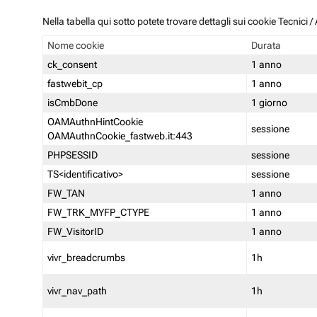
Nella tabella qui sotto potete trovare dettagli sui cookie Tecnici
Nome cookie
Durata
ck_consent
1 anno
fastwebit_cp
1 anno
isCmbDone
1 giorno
OAMAuthnHintCookie
sessione
OAMAuthnCookie_fastweb.it:443
PHPSESSID
sessione
TS<identificativo>
sessione
FW_TAN
1 anno
FW_TRK_MYFP_CTYPE
1 anno
FW_VisitorID
1 anno
vivr_breadcrumbs
1h
vivr_nav_path
1h