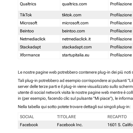
Qualtrics
qualtrics.com
Profilazione
TikTok
tiktok.com
Profilazione
Microsoft
microsoft.com
Profilazione
Beintoo
beintoo.com
Profilazione
Netmediaclick
netmediaclick.it
Profilazione
Stackadapt
stackadapt.com
Profilazione
Xformance
startupitalia.eu
Profilazione
Le nostre pagine web potrebbero contenere plug-in dei più noti so
Tali plug-in potrebbero ad esempio corrispondere ai pulsanti "Li
server delle terze parti e il plug-in viene visualizzato sullo sche
utente di social network visita le nostre pagine web mentre è coll
in (per esempio, facendo clic sul pulsante "Mi piace"), le inform
Nella tabella qui sotto potete trovare dettagli sui singoli plug-in:
SOCIAL
TITOLARE
RECAPITO
Facebook
Facebook Inc.
1601 S. Calif