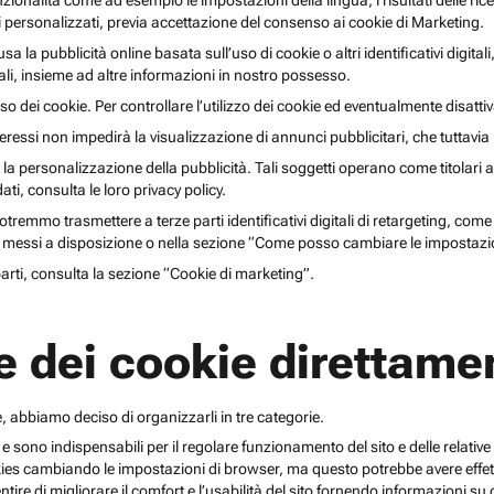
unzionalità come ad esempio le impostazioni della lingua, i risultati delle ri
li personalizzati, previa accettazione del consenso ai cookie di Marketing.
lusa la pubblicità online basata sull’uso di cookie o altri identificativi digita
gitali, insieme ad altre informazioni in nostro possesso.
o dei cookie. Per controllare l’utilizzo dei cookie ed eventualmente disattiv
teressi non impedirà la visualizzazione di annunci pubblicitari, che tuttavi
r la personalizzazione della pubblicità. Tali soggetti operano come titolari a
i, consulta le loro privacy policy.
emmo trasmettere a terze parti identificativi digitali di retargeting, come pi
messi a disposizione o nella sezione “Come posso cambiare le impostazio
 parti, consulta la sezione “Cookie di marketing”.
e dei cookie direttamen
, abbiamo deciso di organizzarli in tre categorie.
 e sono indispensabili per il regolare funzionamento del sito e delle relative 
kies cambiando le impostazioni di browser, ma questo potrebbe avere effetti
ntire di migliorare il comfort e l’usabilità del sito fornendo informazioni 