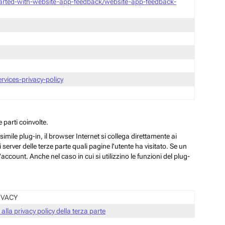
tarted-with-website-app-feedback/website-app-feedback-
vices-privacy-policy
 parti coinvolte.
ile plug-in, il browser Internet si collega direttamente ai
server delle terze parte quali pagine l'utente ha visitato. Se un
ccount. Anche nel caso in cui si utilizzino le funzioni del plug-
IVACY
 alla privacy policy della terza parte