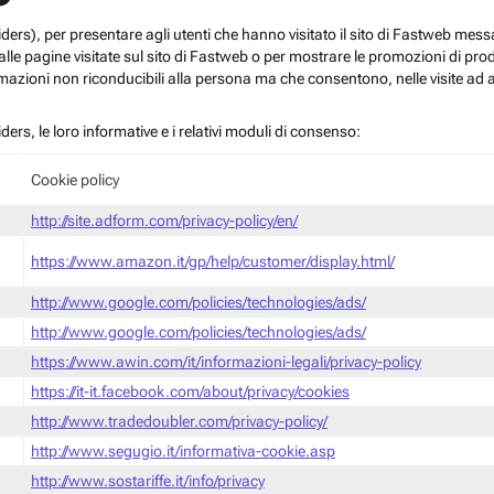
roviders), per presentare agli utenti che hanno visitato il sito di Fastweb me
le pagine visitate sul sito di Fastweb o per mostrare le promozioni di prodott
mazioni non riconducibili alla persona ma che consentono, nelle visite ad a
iders, le loro informative e i relativi moduli di consenso:
Cookie policy
http://site.adform.com/privacy-policy/en/
https://www.amazon.it/gp/help/customer/display.html/
http://www.google.com/policies/technologies/ads/
http://www.google.com/policies/technologies/ads/
https://www.awin.com/it/informazioni-legali/privacy-policy
https://it-it.facebook.com/about/privacy/cookies
http://www.tradedoubler.com/privacy-policy/
http://www.segugio.it/informativa-cookie.asp
http://www.sostariffe.it/info/privacy