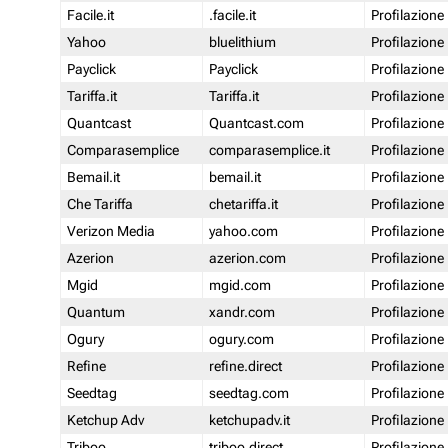
Facile.it
.facile.it
Profilazione
Yahoo
bluelithium
Profilazione
Payclick
Payclick
Profilazione
Tariffa.it
Tariffa.it
Profilazione
Quantcast
Quantcast.com
Profilazione
Comparasemplice
comparasemplice.it
Profilazione
Bemail.it
bemail.it
Profilazione
Che Tariffa
chetariffa.it
Profilazione
Verizon Media
yahoo.com
Profilazione
Azerion
azerion.com
Profilazione
Mgid
mgid.com
Profilazione
Quantum
xandr.com
Profilazione
Ogury
ogury.com
Profilazione
Refine
refine.direct
Profilazione
Seedtag
seedtag.com
Profilazione
Ketchup Adv
ketchupadv.it
Profilazione
Triboo
triboo.direct
Profilazione