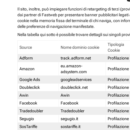
Il sito, inoltre, può impiegare funzioni di retargeting di terzi (p
dai partner di Fastweb per presentare banner pubblicitari legati al
cookie nella memoria fissa del terminale di chi naviga, con infor
delle preferenze di navigazione manifestate.
Nella tabella qui sotto è possibile trovare dettagli sui singoli prov
Tipologia
Source
Nome dominio cookie
Cookie
Adform
track.adform.net
Profilazione
eu.amazon-
Amazon
Profilazione
adsystem.com
Google Ads
googleadservices
Profilazione
Doubleclick
doubleclick.net
Profilazione
Awin
Awin
Profilazione
Facebook
Facebook
Profilazione
Tradedoubler
Tradedoubler
Profilazione
Segugio
segugio.it
Profilazione
SosTariffe
sostariffe.it
Profilazione