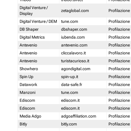
Digital Venture /
zetaglobal.com
Profilazione
Display
Digital Venture / DEM
tune.com
Profilazione
DB Shaper
dbshaper.com
Profilazione
Digital Metrics
iubenda.com
Profilazione
Antevenio
antevenio.com
Profilazione
Antevenio
cliccalavoro.it
Profilazione
Antevenio
turistacurioso.it
Profilazione
Showhero
agondigital.com
Profilazione
Spin Up
spin-up.it
Profilazione
Datawork
data-safe.fr
Profilazione
Manzoni
tune.com
Profilazione
Ediscom
ediscom.it
Profilazione
Ediscom
ediscom.it
Profilazione
Media Adgo
adgoaffiliation.com
Profilazione
Bitly
bitly.com
Profilazione