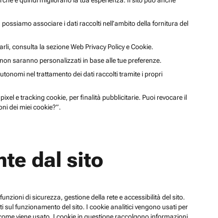
cerche e quindi migliorano la tua esperienza. Il sito può anche
li, possiamo associare i dati raccolti nell’ambito della fornitura del
arli, consulta la sezione Web Privacy Policy e Cookie.
a non saranno personalizzati in base alle tue preferenze.
utonomi nel trattamento dei dati raccolti tramite i propri
xel e tracking cookie, per finalità pubblicitarie. Puoi revocare il
ni dei miei cookie?”.
te dal sito
funzioni di sicurezza, gestione della rete e accessibilità del sito.
 sul funzionamento del sito. I cookie analitici vengono usati per
su come viene usato. I cookie in questione raccolgono informazioni