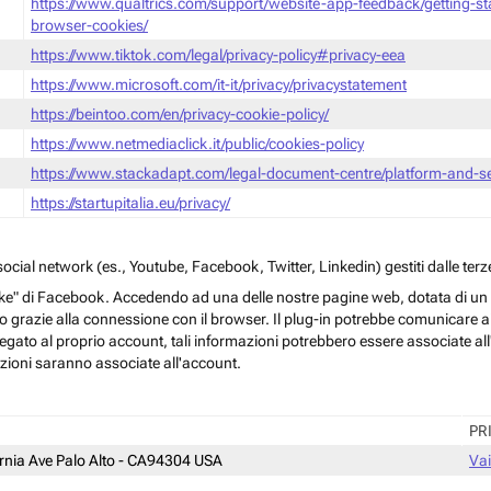
https://www.qualtrics.com/support/website-app-feedback/getting-s
browser-cookies/
https://www.tiktok.com/legal/privacy-policy#privacy-eea
https://www.microsoft.com/it-it/privacy/privacystatement
https://beintoo.com/en/privacy-cookie-policy/
https://www.netmediaclick.it/public/cookies-policy
https://www.stackadapt.com/legal-document-centre/platform-and-ser
https://startupitalia.eu/privacy/
cial network (es., Youtube, Facebook, Twitter, Linkedin) gestiti dalle terze
ke" di Facebook. Accedendo ad una delle nostre pagine web, dotata di un sim
rmo grazie alla connessione con il browser. Il plug-in potrebbe comunicare ai 
egato al proprio account, tali informazioni potrebbero essere associate all'a
azioni saranno associate all'account.
PR
ornia Ave Palo Alto - CA94304 USA
Vai