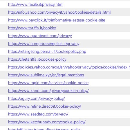
http://www.facile.it/privacy.html
http://info.yahoo.com/privacy/it/yahoo/cookies/details.html
http://www.payclick.it/it/informativa-estesa-cookie-site
http://www.tariffa.it/cookie/
https://www.quantcast.com/privacy/
https://www.comparasemplice.it/privacy
https://retargeting.bemail.it/cookiepolicy.php
https://chetariffa.it/cookies-policy
https://policies.yahoo.com/xa/en/yahoo/privacy/topics/cookies/index
https://www.sublime.xyz/en/legal-mentions
https://www.mgid.com/services/cookie-notice
https://www.xandr.com/privacy/cookie-policy/
https://ogury.com/privacy-policy/
https://www.refine.direct/it/cookie-policy/
https://www.seedtag.com/privacy/
https://www.ketchupadv.com/cookie-policy/
http://affiliates.triboo.direct/privacy_policy