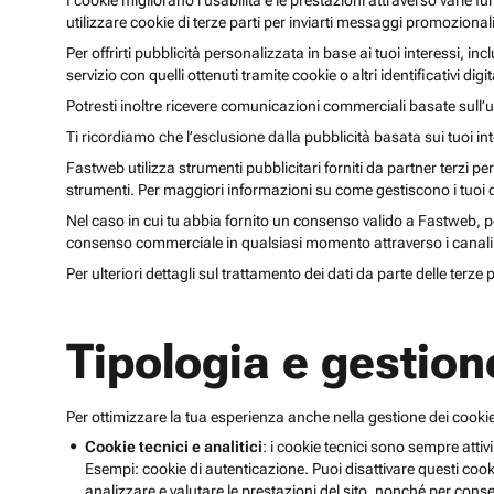
I cookie migliorano l’usabilità e le prestazioni attraverso varie f
utilizzare cookie di terze parti per inviarti messaggi promoziona
Per offrirti pubblicità personalizzata in base ai tuoi interessi, inc
servizio con quelli ottenuti tramite cookie o altri identificativi di
Potresti inoltre ricevere comunicazioni commerciali basate sull’us
Ti ricordiamo che l’esclusione dalla pubblicità basata sui tuoi in
Fastweb utilizza strumenti pubblicitari forniti da partner terzi pe
strumenti. Per maggiori informazioni su come gestiscono i tuoi dat
Nel caso in cui tu abbia fornito un consenso valido a Fastweb, potr
consenso commerciale in qualsiasi momento attraverso i canali 
Per ulteriori dettagli sul trattamento dei dati da parte delle terze
Tipologia e gestion
Per ottimizzare la tua esperienza anche nella gestione dei cookie
Cookie tecnici e analitici
: i cookie tecnici sono sempre attivi
Esempi: cookie di autenticazione. Puoi disattivare questi coo
analizzare e valutare le prestazioni del sito, nonché per conse