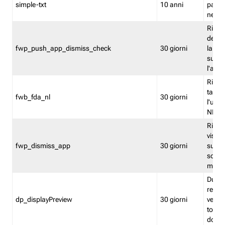
simple-txt
10 anni
pagina
nell'
Ricord
dell'u
fwp_push_app_dismiss_check
30 giorni
la po
sugge
l'audi
Riport
tacci
fwb_fda_nl
30 giorni
l'uten
NL
Ricor
visto 
fwp_dismiss_app
30 giorni
sugge
scari
mobil
Durant
regis
dp_displayPreview
30 giorni
verica
torna
dopo v