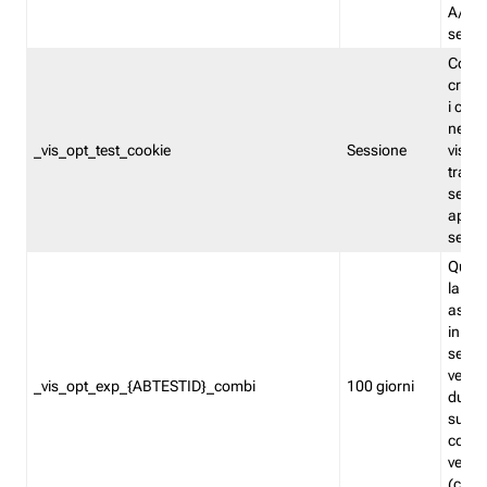
A/B. I
sempr
Cooki
creato
i cook
nel b
_vis_opt_test_cookie
Sessione
visita
tracc
sessi
aperte
sempr
Quest
la var
assegn
in mo
sempr
versi
_vis_opt_exp_{ABTESTID}_combi
100 giorni
durant
succes
corri
versio
(contr