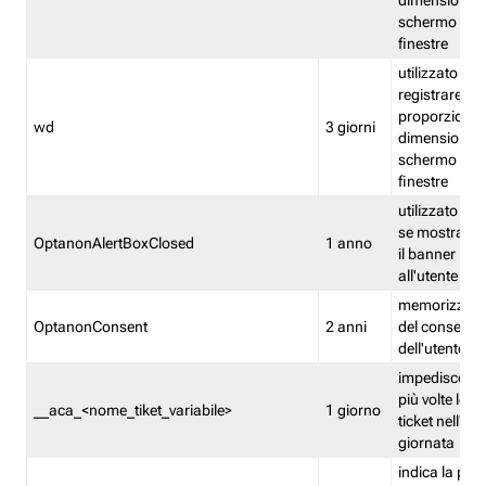
dimensioni de
schermo e de
finestre
utilizzato per
registrare le
proporzioni e
wd
3 giorni
dimensioni de
schermo e de
finestre
utilizzato pe
se mostrare
OptanonAlertBoxClosed
1 anno
il banner pri
all'utente
memorizza lo
OptanonConsent
2 anni
del consenso
dell'utente
impedisce di 
più volte lo s
__aca_<nome_tiket_variabile>
1 giorno
ticket nell'ar
giornata
indica la pre