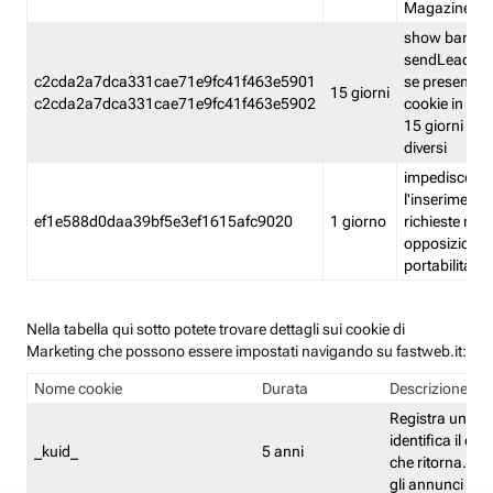
Magazine
show banner
sendLead A
c2cda2a7dca331cae71e9fc41f463e5901
se presenti e
15 giorni
c2cda2a7dca331cae71e9fc41f463e5902
cookie in un 
15 giorni e in
diversi
impedisce
l'inserimento 
ef1e588d0daa39bf5e3ef1615afc9020
1 giorno
richieste mult
opposizione
portabilità g
Nella tabella qui sotto potete trovare dettagli sui cookie di
Marketing che possono essere impostati navigando su fastweb.it:
Nome cookie
Durata
Descrizione
Registra un ID 
identifica il dis
_kuid_
5 anni
che ritorna. L'I
gli annunci mira