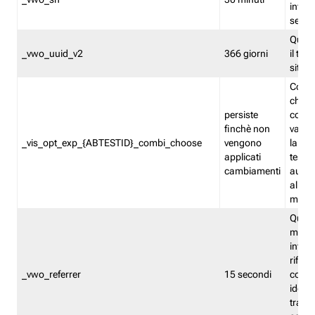
inform
sessi
Quest
_vwo_uuid_v2
366 giorni
il tra
sito 
Cooki
che m
persiste
combi
finchè non
varian
_vis_opt_exp_{ABTESTID}_combi_choose
vengono
la co
applicati
test. 
cambiamenti
autom
all'ap
modif
Quest
memor
infor
riferi
_vwo_referrer
15 secondi
conse
identi
traffi