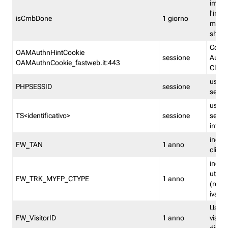
imped
l'inse
isCmbDone
1 giorno
multi
shp
Cooki
OAMAuthnHintCookie
sessione
Auten
OAMAuthnCookie_fastweb.it:443
Clien
usata
PHPSESSID
sessione
sessi
usata
TS<identificativo>
sessione
sessi
inform
indica
FW_TAN
1 anno
clien
indica
utent
FW_TRK_MYFP_CTYPE
1 anno
(resid
iva/i
Usato 
FW_VisitorID
1 anno
visitat