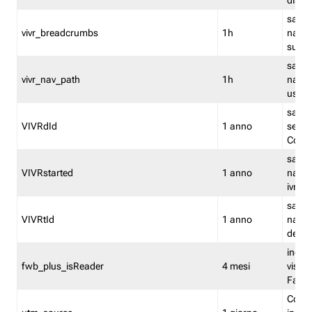
dismi
salva
vivr_breadcrumbs
1h
navig
su vis
salva 
vivr_nav_path
1h
navig
usato
salva 
VIVRdId
1 anno
sessio
Conv
salva 
VIVRstarted
1 anno
navig
ivr ini
salva 
VIVRtId
1 anno
naviga
del cl
indica
fwb_plus_isReader
4 mesi
visual
Fastw
Cooki