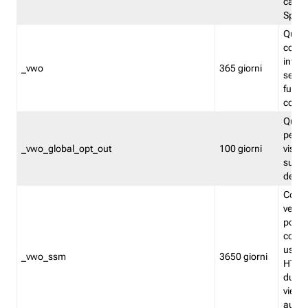
caso 
Split
Quest
conten
infor
_vwo
365 giorni
servi
futuro,
cooki
Quest
persi
_vwo_global_opt_out
100 giorni
visita
su tut
deter
Cookie
verif
possa
cookie
usano 
_vwo_ssm
3650 giorni
HTTP.
durat
viene 
autom