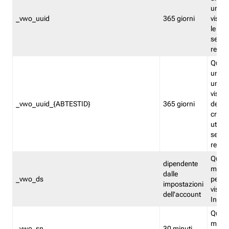
univo
_vwo_uuid
365 giorni
visita
le fun
segme
repor
Quest
un ide
univo
visita
_vwo_uuid_{ABTESTID}
365 giorni
del t
cross
utiliz
segme
repor
Quest
dipendente
memor
dalle
_vwo_ds
persis
impostazioni
visit
dell'account
Insig
Quest
memo
_vwo_sn
30 minuti