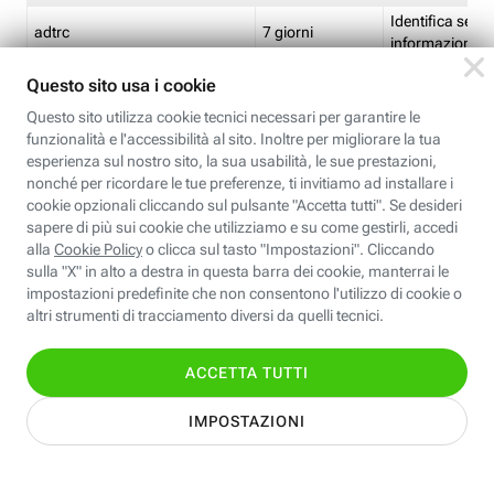
Identifica se so
adtrc
7 giorni
informazioni s
Limite di freq
CFFC<TagID>
7 giorni
composto
Identifica se c'
ricontrollare l'
CM
1 giorno
corrispondenti 
(impostata da 
Identifica se c'
ricontrollare l'
CM14
14 giorni
corrispondenti 
(impostata da 
Identifica l'app
CT<TrackingSetupID>
1 ora
clic per i pixel d
pagine dell'ins
Identifica la quo
EBFC<BannerID>
7 giorni
banner espandi
Identifica la qu
EBFCD<BannerID>
7 giorni
per il banner e