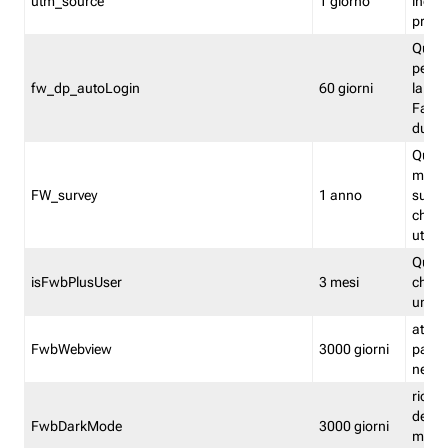
utm_source
1 giorno
indica
proven
Quest
perme
fw_dp_autoLogin
60 giorni
la log
Fastwe
durat
Quest
manti
FW_survey
1 anno
surve
chiuse
utenti
Quest
isFwbPlusUser
3 mesi
che l'
una l
attiva 
FwbWebview
3000 giorni
pagina
nell'
ricor
dell'u
FwbDarkMode
3000 giorni
mode 