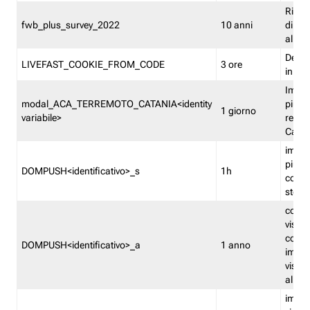
Ricor
fwb_plus_survey_2022
10 anni
di su
all'ut
Dedupl
LIVEFAST_COOKIE_FROM_CODE
3 ore
in Fa
Imped
modal_ACA_TERREMOTO_CATANIA<identity
più vo
1 giorno
variabile>
relati
Catan
imped
più p
DOMPUSH<identificativo>_s
1h
comme
stess
conta
visua
comme
DOMPUSH<identificativo>_a
1 anno
imped
visua
all'in
imped