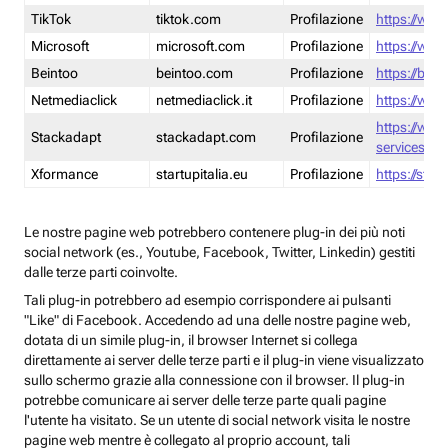
TikTok
tiktok.com
Profilazione
https://www
Microsoft
microsoft.com
Profilazione
https://www
Beintoo
beintoo.com
Profilazione
https://bei
Netmediaclick
netmediaclick.it
Profilazione
https://www
https://ww
Stackadapt
stackadapt.com
Profilazione
services-pri
Xformance
startupitalia.eu
Profilazione
https://start
Le nostre pagine web potrebbero contenere plug-in dei più noti
social network (es., Youtube, Facebook, Twitter, Linkedin) gestiti
dalle terze parti coinvolte.
Tali plug-in potrebbero ad esempio corrispondere ai pulsanti
"Like" di Facebook. Accedendo ad una delle nostre pagine web,
dotata di un simile plug-in, il browser Internet si collega
direttamente ai server delle terze parti e il plug-in viene visualizzato
sullo schermo grazie alla connessione con il browser. Il plug-in
potrebbe comunicare ai server delle terze parte quali pagine
l'utente ha visitato. Se un utente di social network visita le nostre
pagine web mentre è collegato al proprio account, tali