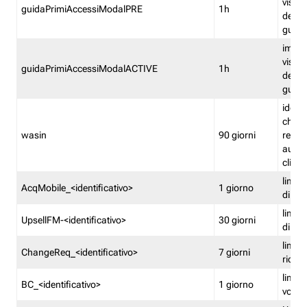
visual
guidaPrimiAccessiModalPRE
1h
della
guida 
imped
visual
guidaPrimiAccessiModalACTIVE
1h
della
guida 
identi
che si
wasin
90 giorni
rete f
autent
clienti
limita
AcqMobile_<identificativo>
1 giorno
di ac
limita
UpsellFM-<identificativo>
30 giorni
di ups
limita
ChangeReq_<identificativo>
7 giorni
ricon
limita
BC_<identificativo>
1 giorno
vouch