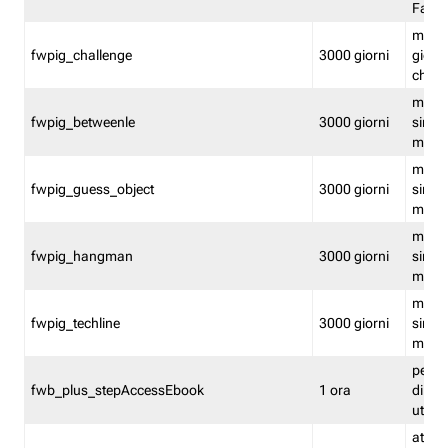
Fastw
mantie
fwpig_challenge
3000 giorni
giochi
chall
mantie
fwpig_betweenle
3000 giorni
singol
modal
mantie
fwpig_guess_object
3000 giorni
singol
modal
mantie
fwpig_hangman
3000 giorni
singol
modal
mantie
fwpig_techline
3000 giorni
singol
modal
perme
fwb_plus_stepAccessEbook
1 ora
di un 
utenti
attiva 