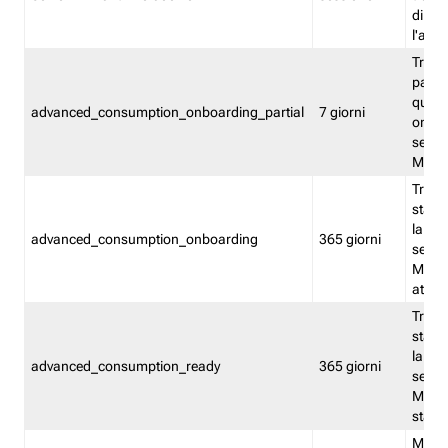
direct
l'attr
Tracc
parzia
quest
advanced_consumption_onboarding_partial
7 giorni
onbord
serviz
Moni
Tracci
stata 
la not
advanced_consumption_onboarding
365 giorni
serviz
Monit
attiva
Tracci
stata 
la not
advanced_consumption_ready
365 giorni
serviz
Monit
stato 
Memor