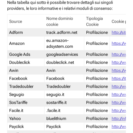
Nella tabella qui sotto è possibile trovare dettagli sui singoli
providers, le loro informative e i relativi moduli di consenso:
Nome dominio
Tipologia
Source
Cookie poli
cookie
Cookie
Adform
track.adform.net
Profilazione
http://site.
eu.amazon-
Amazon
Profilazione
https://www
adsystem.com
Google Ads
googleadservices
Profilazione
http://www.
Doubleclick
doubleclick.net
Profilazione
http://www.
Awin
Awin
Profilazione
https://www
Facebook
Facebook
Profilazione
https://it-
Tradedoubler
Tradedoubler
Profilazione
http://www.
Segugio
segugio.it
Profilazione
http://www.
SosTariffe
sostariffe.it
Profilazione
http://www.s
Facile.it
.facile.it
Profilazione
http://www.f
Yahoo
bluelithium
Profilazione
http://info.
Payclick
Payclick
Profilazione
http://www.p