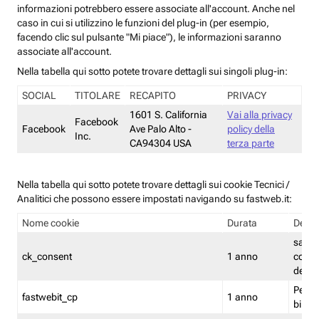
informazioni potrebbero essere associate all'account. Anche nel
caso in cui si utilizzino le funzioni del plug-in (per esempio,
facendo clic sul pulsante "Mi piace"), le informazioni saranno
associate all'account.
Nella tabella qui sotto potete trovare dettagli sui singoli plug-in:
SOCIAL
TITOLARE
RECAPITO
PRIVACY
1601 S. California
Vai alla privacy
Facebook
Facebook
Ave Palo Alto -
policy della
Inc.
CA94304 USA
terza parte
Nella tabella qui sotto potete trovare dettagli sui cookie Tecnici /
Analitici che possono essere impostati navigando su fastweb.it:
Nome cookie
Durata
Descr
salva i
ck_consent
1 anno
conse
dei c
Persi
fastwebit_cp
1 anno
bilanc