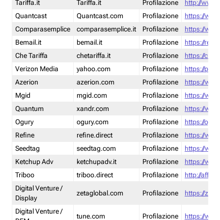
Tariffa.it
Tariffa.it
Profilazione
http://www.t
Quantcast
Quantcast.com
Profilazione
https://www
Comparasemplice
comparasemplice.it
Profilazione
https://www
Bemail.it
bemail.it
Profilazione
https://reta
Che Tariffa
chetariffa.it
Profilazione
https://chet
Verizon Media
yahoo.com
Profilazione
https://pol
Azerion
azerion.com
Profilazione
https://www
Mgid
mgid.com
Profilazione
https://www
Quantum
xandr.com
Profilazione
https://www
Ogury
ogury.com
Profilazione
https://ogur
Refine
refine.direct
Profilazione
https://www.
Seedtag
seedtag.com
Profilazione
https://www
Ketchup Adv
ketchupadv.it
Profilazione
https://www
Triboo
triboo.direct
Profilazione
http://affili
Digital Venture /
zetaglobal.com
Profilazione
https://zeta
Display
Digital Venture /
tune.com
Profilazione
https://www