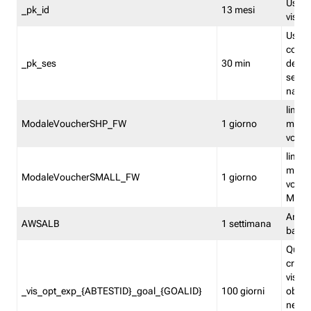
Usato 
_pk_id
13 mesi
visitat
Usato 
comp
_pk_ses
30 min
dell’u
sessi
navig
limita
ModaleVoucherSHP_FW
1 giorno
multi
vouche
limita
multi
ModaleVoucherSMALL_FW
1 giorno
vouch
Medie
Amaz
AWSALB
1 settimana
balan
Quest
creat
visit
_vis_opt_exp_{ABTESTID}_goal_{GOALID}
100 giorni
obiett
nel co