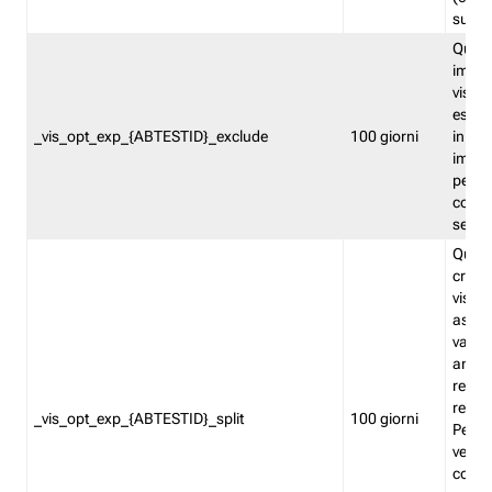
succes
Quest
impos
visita
esclu
_vis_opt_exp_{ABTESTID}_exclude
100 giorni
in bas
impos
percen
coinvo
sempr
Quest
creat
visita
asseg
varia
ancor
reind
relati
_vis_opt_exp_{ABTESTID}_split
100 giorni
Perme
verifi
corri