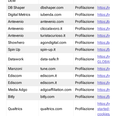
DEM
DB Shaper
dbshaper.com
Profilazione
https://www
Digital Metrics
iubenda.com
Profilazione
https://www
Antevenio
antevenio.com
Profilazione
https://pmp.
Antevenio
cliccalavoro.it
Profilazione
https://www
Antevenio
turistacurioso.it
Profilazione
https://www.
Showhero
agondigital.com
Profilazione
https://agon
Spin Up
spin-up.it
Profilazione
https://blog
https://ww
Datawork
data-safe.fr
Profilazione
GLOBAL-LT
Manzoni
tune.com
Profilazione
https://www
Ediscom
ediscom.it
Profilazione
https://www
Ediscom
ediscom.it
Profilazione
https://www
Media Adgo
adgoaffiliation.com
Profilazione
https://med
Bitly
bitly.com
Profilazione
https://bitl
https://www
Qualtrics
qualtrics.com
Profilazione
started-wi
cookies/