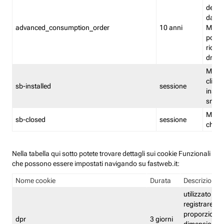
delle 
dash
advanced_consumption_order
10 anni
Monit
posso
riord
drag
Memor
clicca
sb-installed
sessione
instal
smar
Memor
sb-closed
sessione
chius
Nella tabella qui sotto potete trovare dettagli sui cookie Funzionali
che possono essere impostati navigando su fastweb.it:
Nome cookie
Durata
Descrizione
utilizzato per
registrare le
proporzioni e
dpr
3 giorni