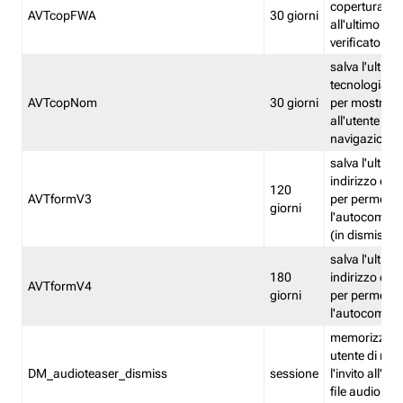
copertura fw
AVTcopFWA
30 giorni
all'ultimo ind
verificato
salva l'ultima
tecnologia ve
AVTcopNom
30 giorni
per mostrarl
all'utente dur
navigazione
salva l'ultimo
indirizzo di 
120
AVTformV3
per permette
giorni
l'autocompl
(in dismissio
salva l'ultimo
180
indirizzo di 
AVTformV4
giorni
per permette
l'autocompl
memorizza la
utente di non
DM_audioteaser_dismiss
sessione
l'invito all'as
file audio del 