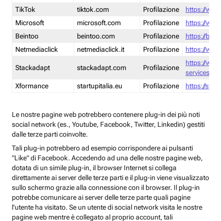
TikTok
tiktok.com
Profilazione
https://www
Microsoft
microsoft.com
Profilazione
https://www
Beintoo
beintoo.com
Profilazione
https://bei
Netmediaclick
netmediaclick.it
Profilazione
https://www
https://ww
Stackadapt
stackadapt.com
Profilazione
services-pri
Xformance
startupitalia.eu
Profilazione
https://start
Le nostre pagine web potrebbero contenere plug-in dei più noti
social network (es., Youtube, Facebook, Twitter, Linkedin) gestiti
dalle terze parti coinvolte.
Tali plug-in potrebbero ad esempio corrispondere ai pulsanti
"Like" di Facebook. Accedendo ad una delle nostre pagine web,
dotata di un simile plug-in, il browser Internet si collega
direttamente ai server delle terze parti e il plug-in viene visualizzato
sullo schermo grazie alla connessione con il browser. Il plug-in
potrebbe comunicare ai server delle terze parte quali pagine
l'utente ha visitato. Se un utente di social network visita le nostre
pagine web mentre è collegato al proprio account, tali