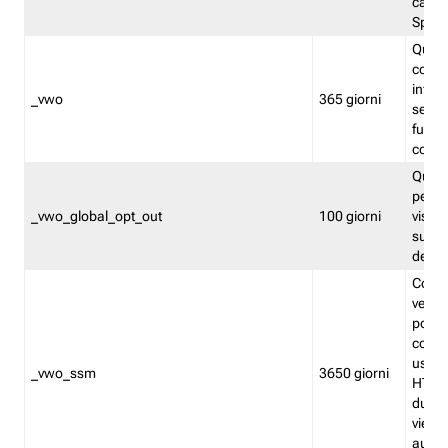
caso 
Split
Quest
conten
infor
_vwo
365 giorni
servi
futuro,
cooki
Quest
persi
_vwo_global_opt_out
100 giorni
visita
su tut
deter
Cookie
verif
possa
cookie
usano 
_vwo_ssm
3650 giorni
HTTP.
durat
viene 
autom