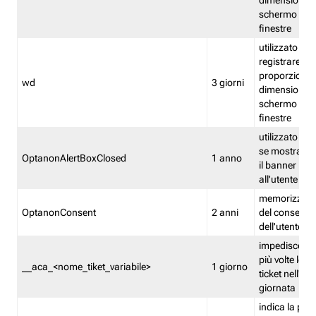
dimensioni de
schermo e de
finestre
utilizzato per
registrare le
proporzioni e
wd
3 giorni
dimensioni de
schermo e de
finestre
utilizzato pe
se mostrare
OptanonAlertBoxClosed
1 anno
il banner pri
all'utente
memorizza lo
OptanonConsent
2 anni
del consenso
dell'utente
impedisce di 
più volte lo s
__aca_<nome_tiket_variabile>
1 giorno
ticket nell'ar
giornata
indica la pre