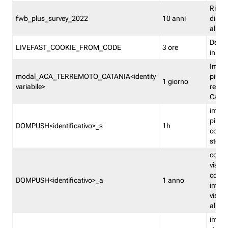
Ricor
fwb_plus_survey_2022
10 anni
di su
all'ut
Dedupl
LIVEFAST_COOKIE_FROM_CODE
3 ore
in Fa
Imped
modal_ACA_TERREMOTO_CATANIA<identity
più vo
1 giorno
variabile>
relati
Catan
imped
più p
DOMPUSH<identificativo>_s
1h
comme
stess
conta
visua
comme
DOMPUSH<identificativo>_a
1 anno
imped
visua
all'in
imped