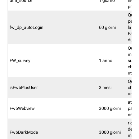
utm_source
1 giorno
indica
proven
Quest
perme
fw_dp_autoLogin
60 giorni
la log
Fastwe
durat
Quest
manti
FW_survey
1 anno
surve
chiuse
utenti
Quest
isFwbPlusUser
3 mesi
che l'
una l
attiva 
FwbWebview
3000 giorni
pagina
nell'
ricor
dell'u
FwbDarkMode
3000 giorni
mode 