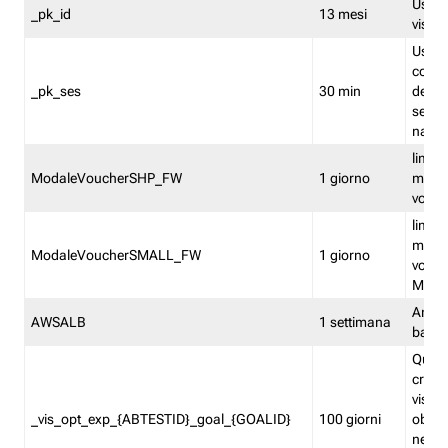
Usato 
_pk_id
13 mesi
visitat
Usato 
comp
_pk_ses
30 min
dell’u
sessi
navig
limita
ModaleVoucherSHP_FW
1 giorno
multi
vouche
limita
multi
ModaleVoucherSMALL_FW
1 giorno
vouch
Medie
Amaz
AWSALB
1 settimana
balan
Quest
creat
visit
_vis_opt_exp_{ABTESTID}_goal_{GOALID}
100 giorni
obiett
nel co