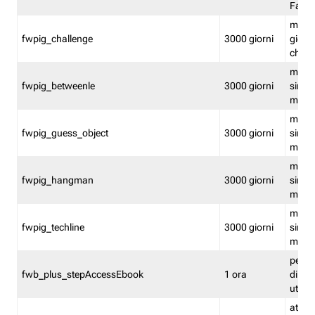
Fastw
mantie
fwpig_challenge
3000 giorni
giochi
chall
mantie
fwpig_betweenle
3000 giorni
singol
modal
mantie
fwpig_guess_object
3000 giorni
singol
modal
mantie
fwpig_hangman
3000 giorni
singol
modal
mantie
fwpig_techline
3000 giorni
singol
modal
perme
fwb_plus_stepAccessEbook
1 ora
di un 
utenti
attiva 