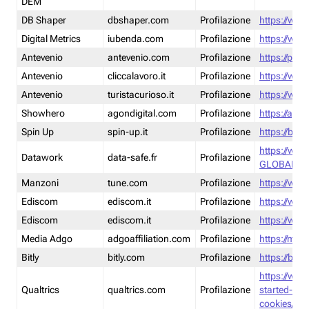
DEM
DB Shaper
dbshaper.com
Profilazione
https://www
Digital Metrics
iubenda.com
Profilazione
https://www
Antevenio
antevenio.com
Profilazione
https://pmp.
Antevenio
cliccalavoro.it
Profilazione
https://www
Antevenio
turistacurioso.it
Profilazione
https://www.
Showhero
agondigital.com
Profilazione
https://agon
Spin Up
spin-up.it
Profilazione
https://blog
https://ww
Datawork
data-safe.fr
Profilazione
GLOBAL-LT
Manzoni
tune.com
Profilazione
https://www
Ediscom
ediscom.it
Profilazione
https://www
Ediscom
ediscom.it
Profilazione
https://www
Media Adgo
adgoaffiliation.com
Profilazione
https://med
Bitly
bitly.com
Profilazione
https://bitl
https://www
Qualtrics
qualtrics.com
Profilazione
started-wi
cookies/