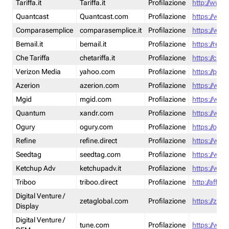
Tariffa.it
Tariffa.it
Profilazione
http://www.t
Quantcast
Quantcast.com
Profilazione
https://www
Comparasemplice
comparasemplice.it
Profilazione
https://www
Bemail.it
bemail.it
Profilazione
https://reta
Che Tariffa
chetariffa.it
Profilazione
https://chet
Verizon Media
yahoo.com
Profilazione
https://pol
Azerion
azerion.com
Profilazione
https://www
Mgid
mgid.com
Profilazione
https://www
Quantum
xandr.com
Profilazione
https://www
Ogury
ogury.com
Profilazione
https://ogur
Refine
refine.direct
Profilazione
https://www.
Seedtag
seedtag.com
Profilazione
https://www
Ketchup Adv
ketchupadv.it
Profilazione
https://www
Triboo
triboo.direct
Profilazione
http://affili
Digital Venture /
zetaglobal.com
Profilazione
https://zeta
Display
Digital Venture /
tune.com
Profilazione
https://www