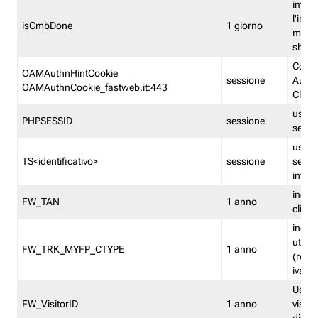
imped
l'inse
isCmbDone
1 giorno
multi
shp
Cooki
OAMAuthnHintCookie
sessione
Auten
OAMAuthnCookie_fastweb.it:443
Clien
usata
PHPSESSID
sessione
sessi
usata
TS<identificativo>
sessione
sessi
inform
indica
FW_TAN
1 anno
clien
indica
utent
FW_TRK_MYFP_CTYPE
1 anno
(resid
iva/i
Usato 
FW_VisitorID
1 anno
visitat