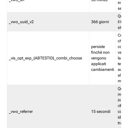
inform
sessi
Quest
_vwo_uuid_v2
366 giorni
il tra
sito 
Cooki
che m
persiste
combi
finchè non
varian
_vis_opt_exp_{ABTESTID}_combi_choose
vengono
la co
applicati
test. 
cambiamenti
autom
all'ap
modif
Quest
memor
infor
riferi
_vwo_referrer
15 secondi
conse
identi
traffi