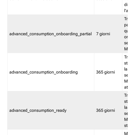
direct
l'attr
Tracc
parzia
quest
advanced_consumption_onboarding_partial
7 giorni
onbord
serviz
Moni
Tracci
stata 
la not
advanced_consumption_onboarding
365 giorni
serviz
Monit
attiva
Tracci
stata 
la not
advanced_consumption_ready
365 giorni
serviz
Monit
stato 
Memor