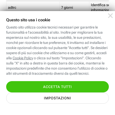
Identifica se so
adtrc
7 giorni
informazioni s
Limite di freq
CFFC<TagID>
7 giorni
composto
Identifica se c'
ricontrollare l'
CM
1 giorno
corrispondenti 
(impostata da 
Identifica se c'
ricontrollare l'
CM14
14 giorni
corrispondenti 
(impostata da 
Identifica l'app
CT<TrackingSetupID>
1 ora
clic per i pixel d
pagine dell'ins
Identifica la quo
EBFC<BannerID>
7 giorni
banner espandi
Identifica la qu
EBFCD<BannerID>
7 giorni
per il banner e