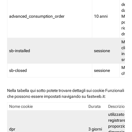
delle 
dash
advanced_consumption_order
10 anni
Monit
posso
riord
drag
Memor
clicca
sb-installed
sessione
instal
smar
Memor
sb-closed
sessione
chius
Nella tabella qui sotto potete trovare dettagli sui cookie Funzionali
che possono essere impostati navigando su fastweb.it:
Nome cookie
Durata
Descrizione
utilizzato per
registrare le
proporzioni e
dpr
3 giorni