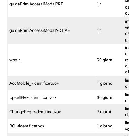
visual
guidaPrimiAccessiModalPRE
1h
della
guida 
imped
visual
guidaPrimiAccessiModalACTIVE
1h
della
guida 
identi
che si
wasin
90 giorni
rete f
autent
clienti
limita
AcqMobile_<identificativo>
1 giorno
di ac
limita
UpsellFM-<identificativo>
30 giorni
di ups
limita
ChangeReq_<identificativo>
7 giorni
ricon
limita
BC_<identificativo>
1 giorno
vouch