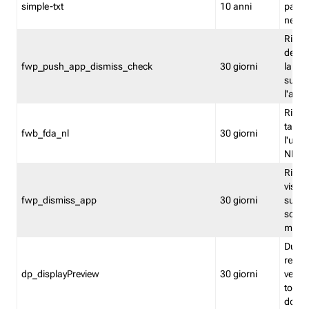
simple-txt
10 anni
pagina
nell'
Ricord
dell'u
fwp_push_app_dismiss_check
30 giorni
la po
sugge
l'audi
Riport
tacci
fwb_fda_nl
30 giorni
l'uten
NL
Ricor
visto 
fwp_dismiss_app
30 giorni
sugge
scari
mobil
Durant
regis
dp_displayPreview
30 giorni
verica
torna
dopo v