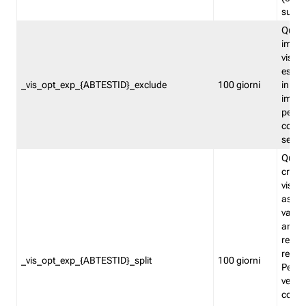
succes
Quest
impos
visita
esclu
_vis_opt_exp_{ABTESTID}_exclude
100 giorni
in bas
impos
percen
coinvo
sempr
Quest
creat
visita
asseg
varia
ancor
reind
relati
_vis_opt_exp_{ABTESTID}_split
100 giorni
Perme
verifi
corri