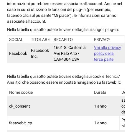
informazioni potrebbero essere associate all'account. Anche nel
caso in cui si utilizzino le funzioni del plug-in (per esempio,
facendo clic sul pulsante "Mi piace"), le informazioni saranno
associate all'account.
Nella tabella qui sotto potete trovare dettagli sui singoli plug-in:
SOCIAL
TITOLARE
RECAPITO
PRIVACY
1601 S. California
Vai alla privacy
Facebook
Facebook
Ave Palo Alto -
policy della
Inc.
CA94304 USA
terza parte
Nella tabella qui sotto potete trovare dettagli sui cookie Tecnici /
Analitici che possono essere impostati navigando su fastweb.it:
Nome cookie
Durata
Descr
salva i
ck_consent
1 anno
conse
dei c
Persi
fastwebit_cp
1 anno
bilanc