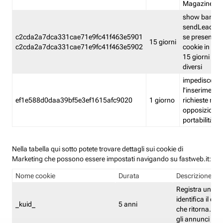
Magazine
show banner
sendLead A
c2cda2a7dca331cae71e9fc41f463e5901
se presenti e
15 giorni
c2cda2a7dca331cae71e9fc41f463e5902
cookie in un 
15 giorni e in
diversi
impedisce
l'inserimento 
ef1e588d0daa39bf5e3ef1615afc9020
1 giorno
richieste mult
opposizione
portabilità g
Nella tabella qui sotto potete trovare dettagli sui cookie di
Marketing che possono essere impostati navigando su fastweb.it:
Nome cookie
Durata
Descrizione
Registra un ID 
identifica il dis
_kuid_
5 anni
che ritorna. L'I
gli annunci mira