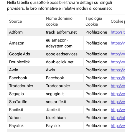
Nella tabella qui sotto è possibile trovare dettagli sui singoli
providers, le loro informative e i relativi moduli di consenso:
Nome dominio
Tipologia
Source
Cookie poli
cookie
Cookie
Adform
track.adform.net
Profilazione
http://site.
eu.amazon-
Amazon
Profilazione
https://www
adsystem.com
Google Ads
googleadservices
Profilazione
http://www.
Doubleclick
doubleclick.net
Profilazione
http://www.
Awin
Awin
Profilazione
https://www
Facebook
Facebook
Profilazione
https://it-
Tradedoubler
Tradedoubler
Profilazione
http://www.
Segugio
segugio.it
Profilazione
http://www.
SosTariffe
sostariffe.it
Profilazione
http://www.s
Facile.it
.facile.it
Profilazione
http://www.f
Yahoo
bluelithium
Profilazione
http://info.
Payclick
Payclick
Profilazione
http://www.p