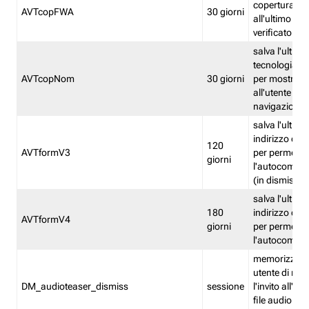
copertura fw
AVTcopFWA
30 giorni
all'ultimo ind
verificato
salva l'ultima
tecnologia ve
AVTcopNom
30 giorni
per mostrarl
all'utente dur
navigazione
salva l'ultimo
indirizzo di 
120
AVTformV3
per permette
giorni
l'autocompl
(in dismissio
salva l'ultimo
180
indirizzo di 
AVTformV4
giorni
per permette
l'autocompl
memorizza la
utente di non
DM_audioteaser_dismiss
sessione
l'invito all'as
file audio del 