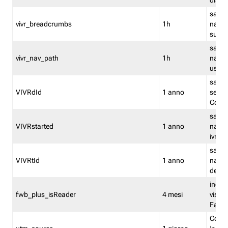
dismi
salva
vivr_breadcrumbs
1h
navig
su vis
salva 
vivr_nav_path
1h
navig
usato
salva 
VIVRdId
1 anno
sessio
Conv
salva 
VIVRstarted
1 anno
navig
ivr ini
salva 
VIVRtId
1 anno
naviga
del cl
indica
fwb_plus_isReader
4 mesi
visual
Fastw
Cooki