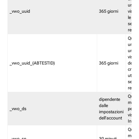
univo
_vwo_uuid
365 giorni
visita
le fun
segme
repor
Quest
un ide
univo
visita
_vwo_uuid_{ABTESTID}
365 giorni
del t
cross
utiliz
segme
repor
Quest
dipendente
memor
dalle
_vwo_ds
persis
impostazioni
visit
dell'account
Insig
Quest
memo
_vwo_sn
30 minuti