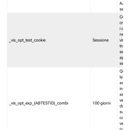
A/B. I
sempr
Cooki
creato
i cook
nel b
_vis_opt_test_cookie
Sessione
visita
tracc
sessi
aperte
sempr
Quest
la var
assegn
in mo
sempr
versi
_vis_opt_exp_{ABTESTID}_combi
100 giorni
durant
succes
corri
versio
(contr