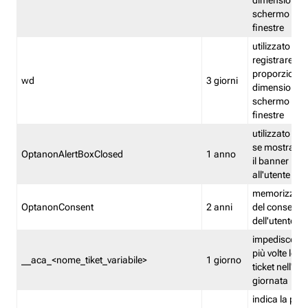
dimensioni de
schermo e de
finestre
utilizzato per
registrare le
proporzioni e
wd
3 giorni
dimensioni de
schermo e de
finestre
utilizzato pe
se mostrare
OptanonAlertBoxClosed
1 anno
il banner pri
all'utente
memorizza lo
OptanonConsent
2 anni
del consenso
dell'utente
impedisce di 
più volte lo s
__aca_<nome_tiket_variabile>
1 giorno
ticket nell'ar
giornata
indica la pre