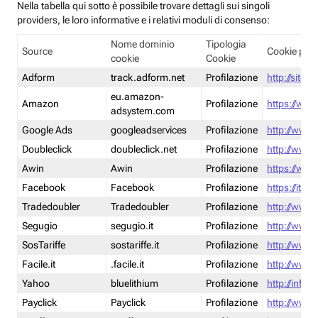
Nella tabella qui sotto è possibile trovare dettagli sui singoli
providers, le loro informative e i relativi moduli di consenso:
Nome dominio
Tipologia
Source
Cookie poli
cookie
Cookie
Adform
track.adform.net
Profilazione
http://site.
eu.amazon-
Amazon
Profilazione
https://www
adsystem.com
Google Ads
googleadservices
Profilazione
http://www.
Doubleclick
doubleclick.net
Profilazione
http://www.
Awin
Awin
Profilazione
https://www
Facebook
Facebook
Profilazione
https://it-
Tradedoubler
Tradedoubler
Profilazione
http://www.
Segugio
segugio.it
Profilazione
http://www.
SosTariffe
sostariffe.it
Profilazione
http://www.s
Facile.it
.facile.it
Profilazione
http://www.f
Yahoo
bluelithium
Profilazione
http://info.
Payclick
Payclick
Profilazione
http://www.p