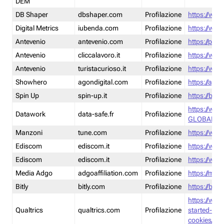
DEM
DB Shaper
dbshaper.com
Profilazione
https://www
Digital Metrics
iubenda.com
Profilazione
https://www
Antevenio
antevenio.com
Profilazione
https://pmp.
Antevenio
cliccalavoro.it
Profilazione
https://www
Antevenio
turistacurioso.it
Profilazione
https://www.
Showhero
agondigital.com
Profilazione
https://agon
Spin Up
spin-up.it
Profilazione
https://blog
https://ww
Datawork
data-safe.fr
Profilazione
GLOBAL-LT
Manzoni
tune.com
Profilazione
https://www
Ediscom
ediscom.it
Profilazione
https://www
Ediscom
ediscom.it
Profilazione
https://www
Media Adgo
adgoaffiliation.com
Profilazione
https://med
Bitly
bitly.com
Profilazione
https://bitl
https://www
Qualtrics
qualtrics.com
Profilazione
started-wi
cookies/