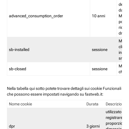
delle 
dash
advanced_consumption_order
10 anni
Monit
posso
riord
drag
Memor
clicca
sb-installed
sessione
instal
smar
Memor
sb-closed
sessione
chius
Nella tabella qui sotto potete trovare dettagli sui cookie Funzionali
che possono essere impostati navigando su fastweb.it:
Nome cookie
Durata
Descrizione
utilizzato per
registrare le
proporzioni e
dpr
3 giorni