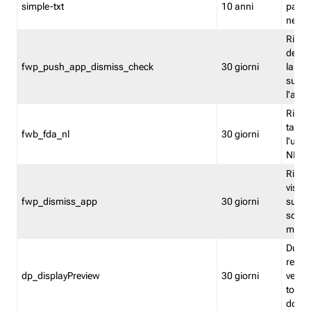
simple-txt
10 anni
pagina
nell'
Ricord
dell'u
fwp_push_app_dismiss_check
30 giorni
la po
sugge
l'audi
Riport
tacci
fwb_fda_nl
30 giorni
l'uten
NL
Ricor
visto 
fwp_dismiss_app
30 giorni
sugge
scari
mobil
Durant
regis
dp_displayPreview
30 giorni
verica
torna
dopo v