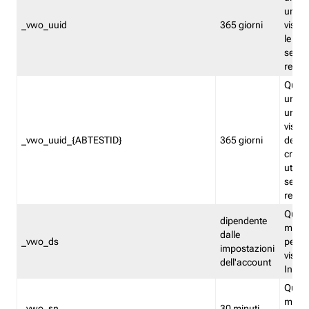
univo
_vwo_uuid
365 giorni
visita
le fun
segme
repor
Quest
un ide
univo
visita
_vwo_uuid_{ABTESTID}
365 giorni
del t
cross
utiliz
segme
repor
Quest
dipendente
memor
dalle
_vwo_ds
persis
impostazioni
visit
dell'account
Insig
Quest
memo
_vwo_sn
30 minuti