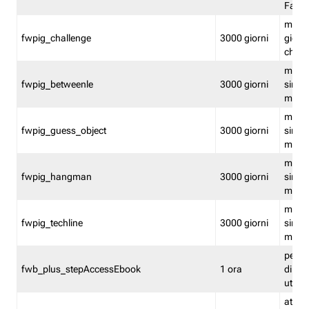
Fastw
mantie
fwpig_challenge
3000 giorni
giochi
chall
mantie
fwpig_betweenle
3000 giorni
singol
modal
mantie
fwpig_guess_object
3000 giorni
singol
modal
mantie
fwpig_hangman
3000 giorni
singol
modal
mantie
fwpig_techline
3000 giorni
singol
modal
perme
fwb_plus_stepAccessEbook
1 ora
di un 
utenti
attiva 