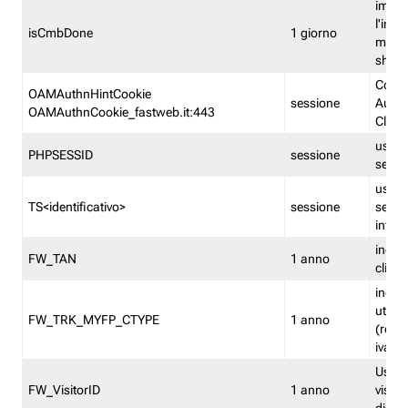
imped
l'inse
isCmbDone
1 giorno
multi
shp
Cooki
OAMAuthnHintCookie
sessione
Auten
OAMAuthnCookie_fastweb.it:443
Clien
usata
PHPSESSID
sessione
sessi
usata
TS<identificativo>
sessione
sessi
inform
indica
FW_TAN
1 anno
clien
indica
utent
FW_TRK_MYFP_CTYPE
1 anno
(resid
iva/i
Usato 
FW_VisitorID
1 anno
visitat