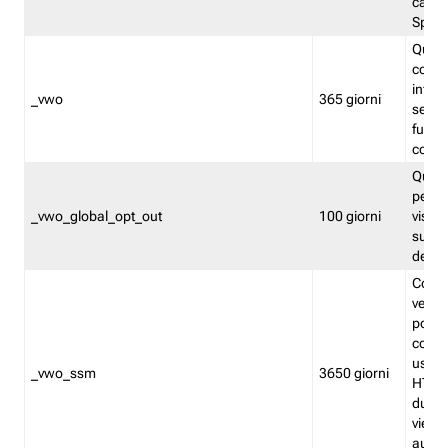
caso 
Split
Quest
conten
infor
_vwo
365 giorni
servi
futuro,
cooki
Quest
persi
_vwo_global_opt_out
100 giorni
visita
su tut
deter
Cookie
verif
possa
cookie
usano 
_vwo_ssm
3650 giorni
HTTP.
durat
viene 
autom