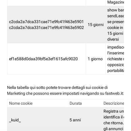
Magazine
show banner
sendLead A
c2cda2a7dca331cae71e9fc41f463e5901
se presenti e
15 giorni
c2cda2a7dca331cae71e9fc41f463e5902
cookie in un 
15 giorni e in
diversi
impedisce
l'inserimento 
ef1e588d0daa39bf5e3ef1615afc9020
1 giorno
richieste mult
opposizione
portabilità g
Nella tabella qui sotto potete trovare dettagli sui cookie di
Marketing che possono essere impostati navigando su fastweb.it:
Nome cookie
Durata
Descrizione
Registra un ID 
identifica il dis
_kuid_
5 anni
che ritorna. L'I
gli annunci mira