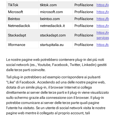
TikTok
tiktok.com
Profilazione
https://www
Microsoft
microsoft.com
Profilazione
https://www
Beintoo
beintoo.com
Profilazione
https://bei
Netmediaclick
netmediaclick.it
Profilazione
https://www
https://ww
Stackadapt
stackadapt.com
Profilazione
services-pri
Xformance
startupitalia.eu
Profilazione
https://start
Le nostre pagine web potrebbero contenere plug-in dei più noti
social network (es., Youtube, Facebook, Twitter, Linkedin) gestiti
dalle terze parti coinvolte.
Tali plug-in potrebbero ad esempio corrispondere ai pulsanti
"Like" di Facebook. Accedendo ad una delle nostre pagine web,
dotata di un simile plug-in, il browser Internet si collega
direttamente ai server delle terze parti e il plug-in viene visualizzato
sullo schermo grazie alla connessione con il browser. Il plug-in
potrebbe comunicare ai server delle terze parte quali pagine
l'utente ha visitato. Se un utente di social network visita le nostre
pagine web mentre è collegato al proprio account, tali