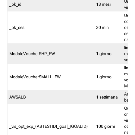
Usato 
_pk_id
13 mesi
visitat
Usato 
comp
_pk_ses
30 min
dell’u
sessi
navig
limita
ModaleVoucherSHP_FW
1 giorno
multi
vouche
limita
multi
ModaleVoucherSMALL_FW
1 giorno
vouch
Medie
Amaz
AWSALB
1 settimana
balan
Quest
creat
visit
_vis_opt_exp_{ABTESTID}_goal_{GOALID}
100 giorni
obiett
nel co