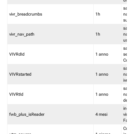
dismi
salva
vivr_breadcrumbs
1h
navig
su vis
salva 
vivr_nav_path
1h
navig
usato
salva 
VIVRdId
1 anno
sessio
Conv
salva 
VIVRstarted
1 anno
navig
ivr ini
salva 
VIVRtId
1 anno
naviga
del cl
indica
fwb_plus_isReader
4 mesi
visual
Fastw
Cooki