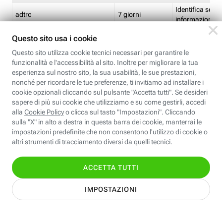
Identifica se so
adtrc
7 giorni
informazioni s
Limite di freq
CFFC<TagID>
7 giorni
composto
Identifica se c'
ricontrollare l'
CM
1 giorno
corrispondenti 
(impostata da 
Identifica se c'
ricontrollare l'
CM14
14 giorni
corrispondenti 
(impostata da 
Identifica l'app
CT<TrackingSetupID>
1 ora
clic per i pixel d
pagine dell'ins
Identifica la quo
EBFC<BannerID>
7 giorni
banner espandi
Identifica la qu
EBFCD<BannerID>
7 giorni
per il banner e