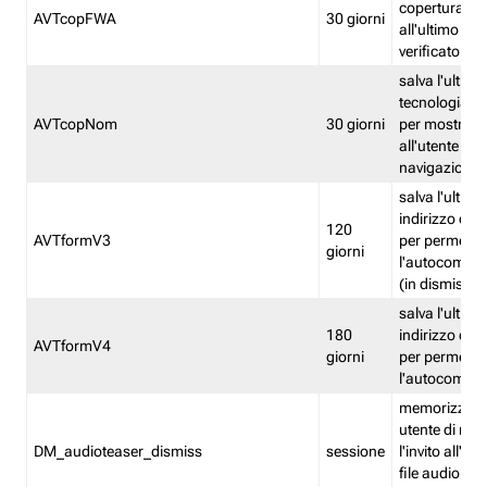
copertura fw
AVTcopFWA
30 giorni
all'ultimo ind
verificato
salva l'ultima
tecnologia ve
AVTcopNom
30 giorni
per mostrarl
all'utente dur
navigazione
salva l'ultimo
indirizzo di 
120
AVTformV3
per permette
giorni
l'autocompl
(in dismissio
salva l'ultimo
180
indirizzo di 
AVTformV4
giorni
per permette
l'autocompl
memorizza la
utente di non
DM_audioteaser_dismiss
sessione
l'invito all'as
file audio del 