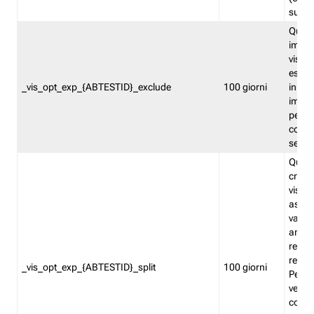
succes
Quest
impos
visita
esclu
_vis_opt_exp_{ABTESTID}_exclude
100 giorni
in bas
impos
percen
coinvo
sempr
Quest
creat
visita
asseg
varia
ancor
reind
relati
_vis_opt_exp_{ABTESTID}_split
100 giorni
Perme
verifi
corri