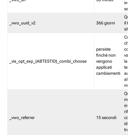
inform
sessi
Quest
_vwo_uuid_v2
366 giorni
il tra
sito 
Cooki
che m
persiste
combi
finchè non
varian
_vis_opt_exp_{ABTESTID}_combi_choose
vengono
la co
applicati
test. 
cambiamenti
autom
all'ap
modif
Quest
memor
infor
riferi
_vwo_referrer
15 secondi
conse
identi
traffi