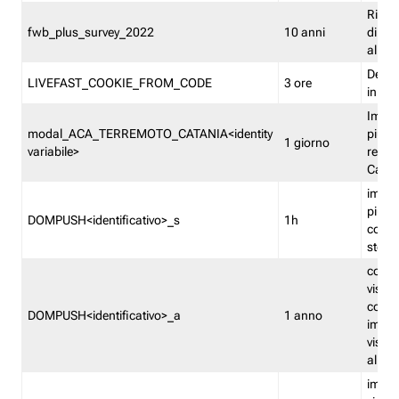
Ricor
fwb_plus_survey_2022
10 anni
di su
all'ut
Dedupl
LIVEFAST_COOKIE_FROM_CODE
3 ore
in Fa
Imped
modal_ACA_TERREMOTO_CATANIA<identity
più vo
1 giorno
variabile>
relati
Catan
imped
più p
DOMPUSH<identificativo>_s
1h
comme
stess
conta
visua
comme
DOMPUSH<identificativo>_a
1 anno
imped
visua
all'in
imped