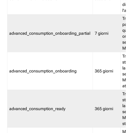
direct
l'attr
Tracc
parzia
quest
advanced_consumption_onboarding_partial
7 giorni
onbord
serviz
Moni
Tracci
stata 
la not
advanced_consumption_onboarding
365 giorni
serviz
Monit
attiva
Tracci
stata 
la not
advanced_consumption_ready
365 giorni
serviz
Monit
stato 
Memor