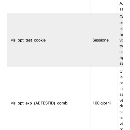
A/B. I
sempr
Cooki
creato
i cook
nel b
_vis_opt_test_cookie
Sessione
visita
tracc
sessi
aperte
sempr
Quest
la var
assegn
in mo
sempr
versi
_vis_opt_exp_{ABTESTID}_combi
100 giorni
durant
succes
corri
versio
(contr