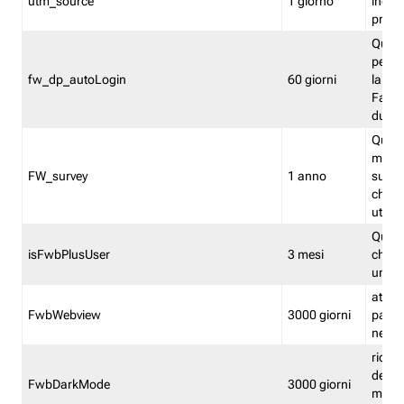
utm_source
1 giorno
indica
proven
Quest
perme
fw_dp_autoLogin
60 giorni
la log
Fastwe
durat
Quest
manti
FW_survey
1 anno
surve
chiuse
utenti
Quest
isFwbPlusUser
3 mesi
che l'
una l
attiva 
FwbWebview
3000 giorni
pagina
nell'
ricor
dell'u
FwbDarkMode
3000 giorni
mode 