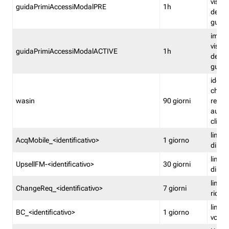
visual
guidaPrimiAccessiModalPRE
1h
della
guida 
imped
visual
guidaPrimiAccessiModalACTIVE
1h
della
guida 
identi
che si
wasin
90 giorni
rete f
autent
clienti
limita
AcqMobile_<identificativo>
1 giorno
di ac
limita
UpsellFM-<identificativo>
30 giorni
di ups
limita
ChangeReq_<identificativo>
7 giorni
ricon
limita
BC_<identificativo>
1 giorno
vouch