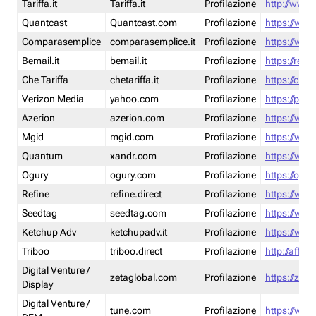
Tariffa.it
Tariffa.it
Profilazione
http://www.t
Quantcast
Quantcast.com
Profilazione
https://www
Comparasemplice
comparasemplice.it
Profilazione
https://www
Bemail.it
bemail.it
Profilazione
https://reta
Che Tariffa
chetariffa.it
Profilazione
https://chet
Verizon Media
yahoo.com
Profilazione
https://pol
Azerion
azerion.com
Profilazione
https://www
Mgid
mgid.com
Profilazione
https://www
Quantum
xandr.com
Profilazione
https://www
Ogury
ogury.com
Profilazione
https://ogur
Refine
refine.direct
Profilazione
https://www.
Seedtag
seedtag.com
Profilazione
https://www
Ketchup Adv
ketchupadv.it
Profilazione
https://www
Triboo
triboo.direct
Profilazione
http://affili
Digital Venture /
zetaglobal.com
Profilazione
https://zeta
Display
Digital Venture /
tune.com
Profilazione
https://www