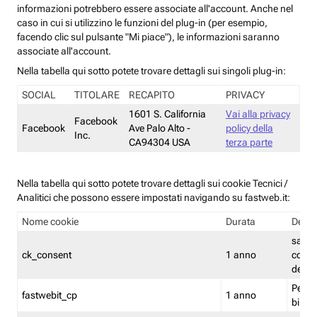
informazioni potrebbero essere associate all'account. Anche nel
caso in cui si utilizzino le funzioni del plug-in (per esempio,
facendo clic sul pulsante "Mi piace"), le informazioni saranno
associate all'account.
Nella tabella qui sotto potete trovare dettagli sui singoli plug-in:
SOCIAL
TITOLARE
RECAPITO
PRIVACY
1601 S. California
Vai alla privacy
Facebook
Facebook
Ave Palo Alto -
policy della
Inc.
CA94304 USA
terza parte
Nella tabella qui sotto potete trovare dettagli sui cookie Tecnici /
Analitici che possono essere impostati navigando su fastweb.it:
Nome cookie
Durata
Descr
salva i
ck_consent
1 anno
conse
dei c
Persi
fastwebit_cp
1 anno
bilanc