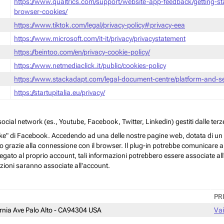
https://www.qualtrics.com/support/website-app-feedback/getting-s
browser-cookies/
https://www.tiktok.com/legal/privacy-policy#privacy-eea
https://www.microsoft.com/it-it/privacy/privacystatement
https://beintoo.com/en/privacy-cookie-policy/
https://www.netmediaclick.it/public/cookies-policy
https://www.stackadapt.com/legal-document-centre/platform-and-ser
https://startupitalia.eu/privacy/
cial network (es., Youtube, Facebook, Twitter, Linkedin) gestiti dalle terze
ke" di Facebook. Accedendo ad una delle nostre pagine web, dotata di un sim
rmo grazie alla connessione con il browser. Il plug-in potrebbe comunicare ai 
egato al proprio account, tali informazioni potrebbero essere associate all'a
azioni saranno associate all'account.
PR
ornia Ave Palo Alto - CA94304 USA
Vai