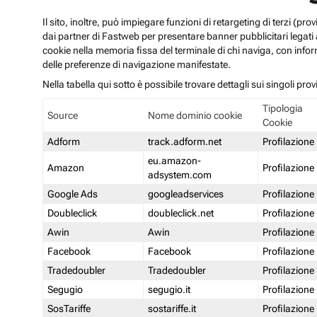
Il sito, inoltre, può impiegare funzioni di retargeting di terzi (p
dai partner di Fastweb per presentare banner pubblicitari legati al
cookie nella memoria fissa del terminale di chi naviga, con infor
delle preferenze di navigazione manifestate.
Nella tabella qui sotto è possibile trovare dettagli sui singoli prov
Tipologia
Source
Nome dominio cookie
Cookie
Adform
track.adform.net
Profilazione
eu.amazon-
Amazon
Profilazione
adsystem.com
Google Ads
googleadservices
Profilazione
Doubleclick
doubleclick.net
Profilazione
Awin
Awin
Profilazione
Facebook
Facebook
Profilazione
Tradedoubler
Tradedoubler
Profilazione
Segugio
segugio.it
Profilazione
SosTariffe
sostariffe.it
Profilazione