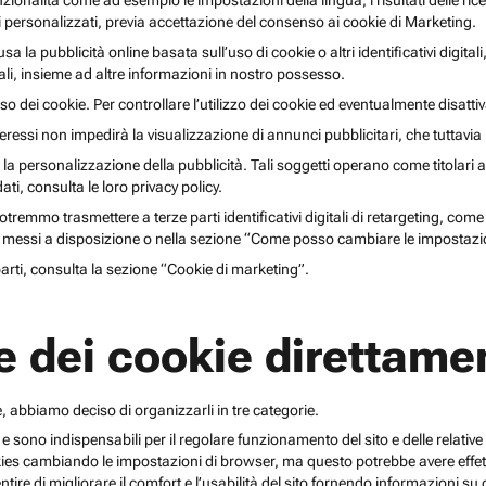
unzionalità come ad esempio le impostazioni della lingua, i risultati delle ri
li personalizzati, previa accettazione del consenso ai cookie di Marketing.
lusa la pubblicità online basata sull’uso di cookie o altri identificativi digita
gitali, insieme ad altre informazioni in nostro possesso.
o dei cookie. Per controllare l’utilizzo dei cookie ed eventualmente disattiv
teressi non impedirà la visualizzazione di annunci pubblicitari, che tuttavi
r la personalizzazione della pubblicità. Tali soggetti operano come titolari a
i, consulta le loro privacy policy.
emmo trasmettere a terze parti identificativi digitali di retargeting, come pi
messi a disposizione o nella sezione “Come posso cambiare le impostazio
 parti, consulta la sezione “Cookie di marketing”.
e dei cookie direttamen
, abbiamo deciso di organizzarli in tre categorie.
 e sono indispensabili per il regolare funzionamento del sito e delle relative 
kies cambiando le impostazioni di browser, ma questo potrebbe avere effetti
ntire di migliorare il comfort e l’usabilità del sito fornendo informazioni 