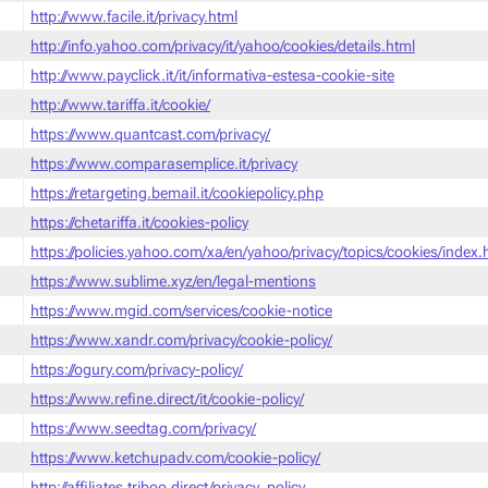
http://www.facile.it/privacy.html
http://info.yahoo.com/privacy/it/yahoo/cookies/details.html
http://www.payclick.it/it/informativa-estesa-cookie-site
http://www.tariffa.it/cookie/
https://www.quantcast.com/privacy/
https://www.comparasemplice.it/privacy
https://retargeting.bemail.it/cookiepolicy.php
https://chetariffa.it/cookies-policy
https://policies.yahoo.com/xa/en/yahoo/privacy/topics/cookies/index
https://www.sublime.xyz/en/legal-mentions
https://www.mgid.com/services/cookie-notice
https://www.xandr.com/privacy/cookie-policy/
https://ogury.com/privacy-policy/
https://www.refine.direct/it/cookie-policy/
https://www.seedtag.com/privacy/
https://www.ketchupadv.com/cookie-policy/
http://affiliates.triboo.direct/privacy_policy