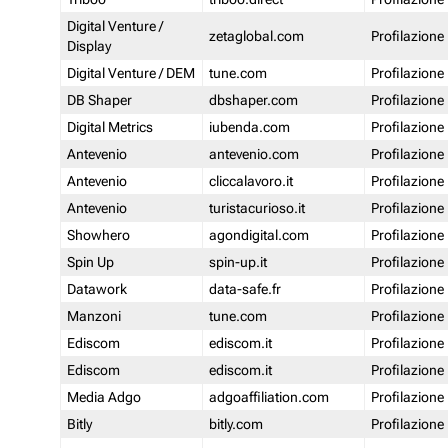
Digital Venture /
zetaglobal.com
Profilazione
Display
Digital Venture / DEM
tune.com
Profilazione
DB Shaper
dbshaper.com
Profilazione
Digital Metrics
iubenda.com
Profilazione
Antevenio
antevenio.com
Profilazione
Antevenio
cliccalavoro.it
Profilazione
Antevenio
turistacurioso.it
Profilazione
Showhero
agondigital.com
Profilazione
Spin Up
spin-up.it
Profilazione
Datawork
data-safe.fr
Profilazione
Manzoni
tune.com
Profilazione
Ediscom
ediscom.it
Profilazione
Ediscom
ediscom.it
Profilazione
Media Adgo
adgoaffiliation.com
Profilazione
Bitly
bitly.com
Profilazione