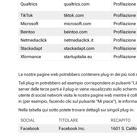
Qualtrics
qualtrics.com
Profilazione
TikTok
tiktok.com
Profilazione
Microsoft
microsoft.com
Profilazione
Beintoo
beintoo.com
Profilazione
Netmediaclick
netmediaclick.it
Profilazione
Stackadapt
stackadapt.com
Profilazione
Xformance
startupitalia.eu
Profilazione
Le nostre pagine web potrebbero contenere plug-in dei più noti so
Tali plug-in potrebbero ad esempio corrispondere ai pulsanti "Li
server delle terze parti e il plug-in viene visualizzato sullo sche
utente di social network visita le nostre pagine web mentre è coll
in (per esempio, facendo clic sul pulsante "Mi piace"), le inform
Nella tabella qui sotto potete trovare dettagli sui singoli plug-in:
SOCIAL
TITOLARE
RECAPITO
Facebook
Facebook Inc.
1601 S. Calif