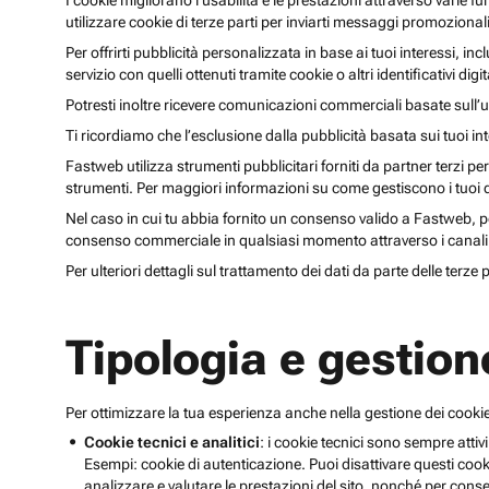
I cookie migliorano l’usabilità e le prestazioni attraverso varie f
utilizzare cookie di terze parti per inviarti messaggi promoziona
Per offrirti pubblicità personalizzata in base ai tuoi interessi, inc
servizio con quelli ottenuti tramite cookie o altri identificativi di
Potresti inoltre ricevere comunicazioni commerciali basate sull’us
Ti ricordiamo che l’esclusione dalla pubblicità basata sui tuoi in
Fastweb utilizza strumenti pubblicitari forniti da partner terzi pe
strumenti. Per maggiori informazioni su come gestiscono i tuoi dat
Nel caso in cui tu abbia fornito un consenso valido a Fastweb, potr
consenso commerciale in qualsiasi momento attraverso i canali 
Per ulteriori dettagli sul trattamento dei dati da parte delle terze
Tipologia e gestion
Per ottimizzare la tua esperienza anche nella gestione dei cookie
Cookie tecnici e analitici
: i cookie tecnici sono sempre attivi
Esempi: cookie di autenticazione. Puoi disattivare questi coo
analizzare e valutare le prestazioni del sito, nonché per conse