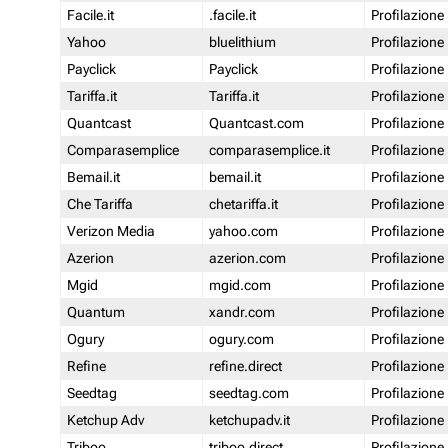
Facile.it
.facile.it
Profilazione
Yahoo
bluelithium
Profilazione
Payclick
Payclick
Profilazione
Tariffa.it
Tariffa.it
Profilazione
Quantcast
Quantcast.com
Profilazione
Comparasemplice
comparasemplice.it
Profilazione
Bemail.it
bemail.it
Profilazione
Che Tariffa
chetariffa.it
Profilazione
Verizon Media
yahoo.com
Profilazione
Azerion
azerion.com
Profilazione
Mgid
mgid.com
Profilazione
Quantum
xandr.com
Profilazione
Ogury
ogury.com
Profilazione
Refine
refine.direct
Profilazione
Seedtag
seedtag.com
Profilazione
Ketchup Adv
ketchupadv.it
Profilazione
Triboo
triboo.direct
Profilazione