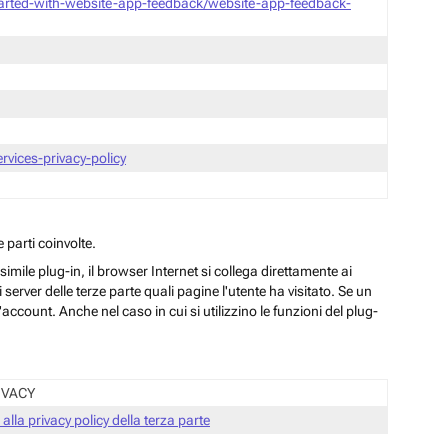
tarted-with-website-app-feedback/website-app-feedback-
vices-privacy-policy
 parti coinvolte.
ile plug-in, il browser Internet si collega direttamente ai
server delle terze parte quali pagine l'utente ha visitato. Se un
ccount. Anche nel caso in cui si utilizzino le funzioni del plug-
IVACY
 alla privacy policy della terza parte