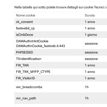
Nella tabella qui sotto potete trovare dettagli sui cookie Tecnici
Nome cookie
Durata
ck_consent
1 anno
fastwebit_cp
1 anno
isCmbDone
1 giorno
OAMAuthnHintCookie
sessione
OAMAuthnCookie_fastweb.it:443
PHPSESSID
sessione
TS<identificativo>
sessione
FW_TAN
1 anno
FW_TRK_MYFP_CTYPE
1 anno
FW_VisitorID
1 anno
vivr_breadcrumbs
1h
vivr_nav_path
1h