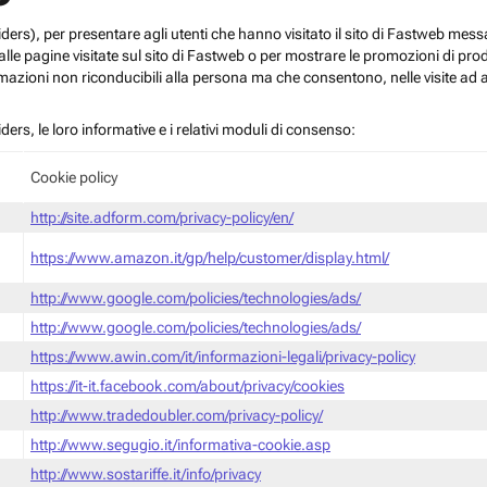
roviders), per presentare agli utenti che hanno visitato il sito di Fastweb me
le pagine visitate sul sito di Fastweb o per mostrare le promozioni di prodott
mazioni non riconducibili alla persona ma che consentono, nelle visite ad a
iders, le loro informative e i relativi moduli di consenso:
Cookie policy
http://site.adform.com/privacy-policy/en/
https://www.amazon.it/gp/help/customer/display.html/
http://www.google.com/policies/technologies/ads/
http://www.google.com/policies/technologies/ads/
https://www.awin.com/it/informazioni-legali/privacy-policy
https://it-it.facebook.com/about/privacy/cookies
http://www.tradedoubler.com/privacy-policy/
http://www.segugio.it/informativa-cookie.asp
http://www.sostariffe.it/info/privacy