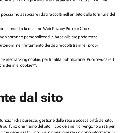
cerche e quindi migliorano la tua esperienza. Il sito può anche
li, possiamo associare i dati raccolti nell’ambito della fornitura del
arli, consulta la sezione Web Privacy Policy e Cookie.
a non saranno personalizzati in base alle tue preferenze.
utonomi nel trattamento dei dati raccolti tramite i propri
xel e tracking cookie, per finalità pubblicitarie. Puoi revocare il
ni dei miei cookie?”.
te dal sito
funzioni di sicurezza, gestione della rete e accessibilità del sito.
 sul funzionamento del sito. I cookie analitici vengono usati per
su come viene usato. I cookie in questione raccolgono informazioni