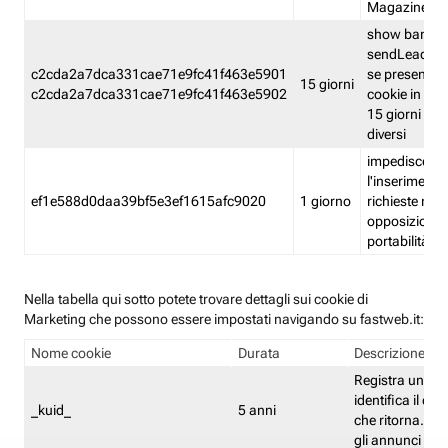
Magazine
show banner
sendLead A
c2cda2a7dca331cae71e9fc41f463e5901
se presenti e
15 giorni
c2cda2a7dca331cae71e9fc41f463e5902
cookie in un 
15 giorni e in
diversi
impedisce
l'inserimento 
ef1e588d0daa39bf5e3ef1615afc9020
1 giorno
richieste mult
opposizione
portabilità g
Nella tabella qui sotto potete trovare dettagli sui cookie di
Marketing che possono essere impostati navigando su fastweb.it:
Nome cookie
Durata
Descrizione
Registra un ID 
identifica il dis
_kuid_
5 anni
che ritorna. L'I
gli annunci mira