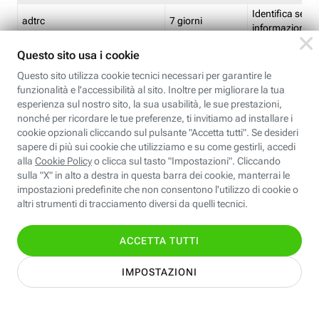
Identifica se so
adtrc
7 giorni
informazioni s
Limite di freq
CFFC<TagID>
7 giorni
composto
Identifica se c'
ricontrollare l'
CM
1 giorno
corrispondenti 
(impostata da 
Identifica se c'
ricontrollare l'
CM14
14 giorni
corrispondenti 
(impostata da 
Identifica l'app
CT<TrackingSetupID>
1 ora
clic per i pixel d
pagine dell'ins
Identifica la quo
EBFC<BannerID>
7 giorni
banner espandi
Identifica la qu
EBFCD<BannerID>
7 giorni
per il banner e