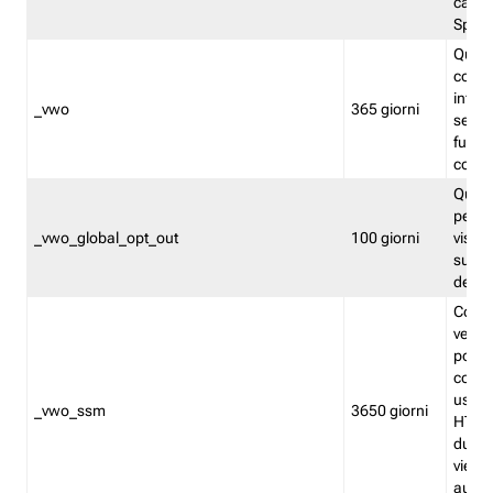
caso 
Split
Quest
conten
infor
_vwo
365 giorni
servi
futuro,
cooki
Quest
persi
_vwo_global_opt_out
100 giorni
visita
su tut
deter
Cookie
verif
possa
cookie
usano 
_vwo_ssm
3650 giorni
HTTP.
durat
viene 
autom