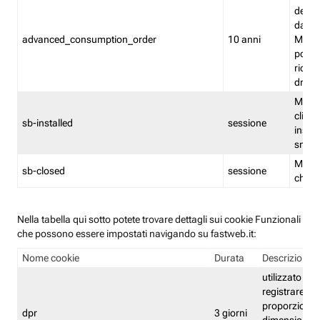
delle 
dash
advanced_consumption_order
10 anni
Monit
posso
riord
drag
Memor
clicca
sb-installed
sessione
instal
smar
Memor
sb-closed
sessione
chius
Nella tabella qui sotto potete trovare dettagli sui cookie Funzionali
che possono essere impostati navigando su fastweb.it:
Nome cookie
Durata
Descrizione
utilizzato per
registrare le
proporzioni e
dpr
3 giorni