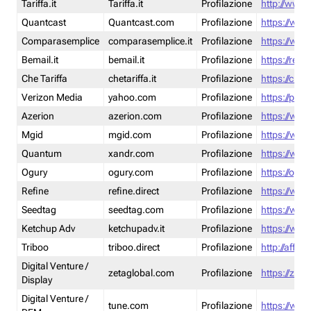
Tariffa.it
Tariffa.it
Profilazione
http://www.t
Quantcast
Quantcast.com
Profilazione
https://www
Comparasemplice
comparasemplice.it
Profilazione
https://www
Bemail.it
bemail.it
Profilazione
https://reta
Che Tariffa
chetariffa.it
Profilazione
https://chet
Verizon Media
yahoo.com
Profilazione
https://pol
Azerion
azerion.com
Profilazione
https://www
Mgid
mgid.com
Profilazione
https://www
Quantum
xandr.com
Profilazione
https://www
Ogury
ogury.com
Profilazione
https://ogur
Refine
refine.direct
Profilazione
https://www.
Seedtag
seedtag.com
Profilazione
https://www
Ketchup Adv
ketchupadv.it
Profilazione
https://www
Triboo
triboo.direct
Profilazione
http://affili
Digital Venture /
zetaglobal.com
Profilazione
https://zeta
Display
Digital Venture /
tune.com
Profilazione
https://www