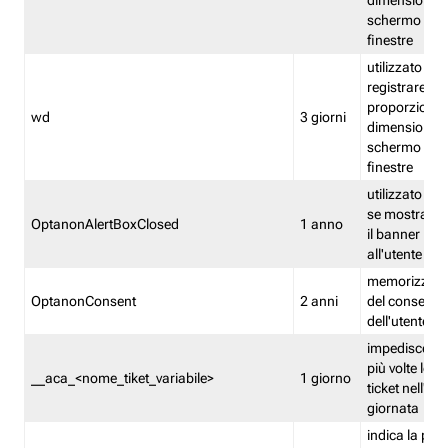
dimensioni de
schermo e de
finestre
utilizzato per
registrare le
proporzioni e
wd
3 giorni
dimensioni de
schermo e de
finestre
utilizzato pe
se mostrare
OptanonAlertBoxClosed
1 anno
il banner pri
all'utente
memorizza lo
OptanonConsent
2 anni
del consenso
dell'utente
impedisce di 
più volte lo s
__aca_<nome_tiket_variabile>
1 giorno
ticket nell'ar
giornata
indica la pre