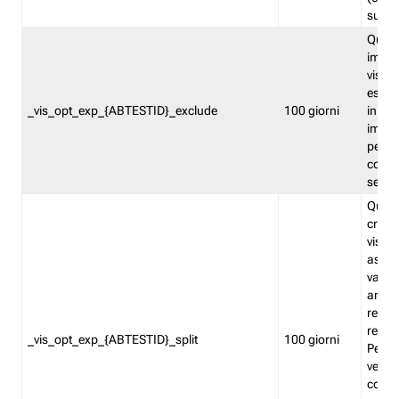
succes
Quest
impos
visita
esclu
_vis_opt_exp_{ABTESTID}_exclude
100 giorni
in bas
impos
percen
coinvo
sempr
Quest
creat
visita
asseg
varia
ancor
reind
relati
_vis_opt_exp_{ABTESTID}_split
100 giorni
Perme
verifi
corri