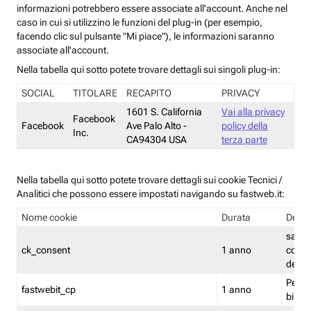
informazioni potrebbero essere associate all'account. Anche nel
caso in cui si utilizzino le funzioni del plug-in (per esempio,
facendo clic sul pulsante "Mi piace"), le informazioni saranno
associate all'account.
Nella tabella qui sotto potete trovare dettagli sui singoli plug-in:
SOCIAL
TITOLARE
RECAPITO
PRIVACY
1601 S. California
Vai alla privacy
Facebook
Facebook
Ave Palo Alto -
policy della
Inc.
CA94304 USA
terza parte
Nella tabella qui sotto potete trovare dettagli sui cookie Tecnici /
Analitici che possono essere impostati navigando su fastweb.it:
Nome cookie
Durata
Descr
salva i
ck_consent
1 anno
conse
dei c
Persi
fastwebit_cp
1 anno
bilanc