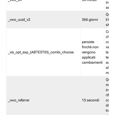
inform
sessi
Quest
_vwo_uuid_v2
366 giorni
il tra
sito 
Cooki
che m
persiste
combi
finchè non
varian
_vis_opt_exp_{ABTESTID}_combi_choose
vengono
la co
applicati
test. 
cambiamenti
autom
all'ap
modif
Quest
memor
infor
riferi
_vwo_referrer
15 secondi
conse
identi
traffi