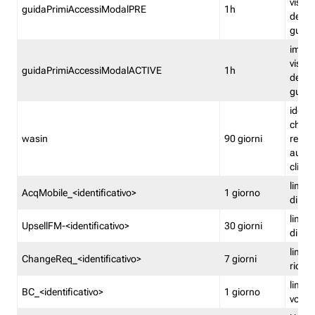
visual
guidaPrimiAccessiModalPRE
1h
della
guida 
imped
visual
guidaPrimiAccessiModalACTIVE
1h
della
guida 
identi
che si
wasin
90 giorni
rete f
autent
clienti
limita
AcqMobile_<identificativo>
1 giorno
di ac
limita
UpsellFM-<identificativo>
30 giorni
di ups
limita
ChangeReq_<identificativo>
7 giorni
ricon
limita
BC_<identificativo>
1 giorno
vouch