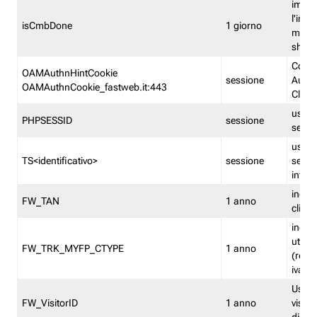
imped
l'inse
isCmbDone
1 giorno
multi
shp
Cooki
OAMAuthnHintCookie
sessione
Auten
OAMAuthnCookie_fastweb.it:443
Clien
usata
PHPSESSID
sessione
sessi
usata
TS<identificativo>
sessione
sessi
inform
indica
FW_TAN
1 anno
clien
indica
utent
FW_TRK_MYFP_CTYPE
1 anno
(resid
iva/i
Usato 
FW_VisitorID
1 anno
visitat