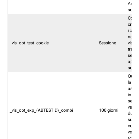
A/B. I
sempr
Cooki
creato
i cook
nel b
_vis_opt_test_cookie
Sessione
visita
tracc
sessi
aperte
sempr
Quest
la var
assegn
in mo
sempr
versi
_vis_opt_exp_{ABTESTID}_combi
100 giorni
durant
succes
corri
versio
(contr