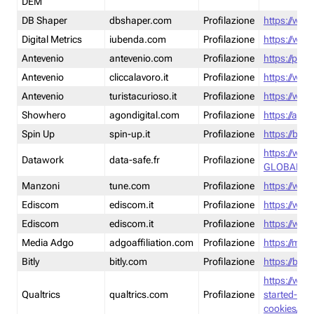
DEM
DB Shaper
dbshaper.com
Profilazione
https://www
Digital Metrics
iubenda.com
Profilazione
https://www
Antevenio
antevenio.com
Profilazione
https://pmp.
Antevenio
cliccalavoro.it
Profilazione
https://www
Antevenio
turistacurioso.it
Profilazione
https://www.
Showhero
agondigital.com
Profilazione
https://agon
Spin Up
spin-up.it
Profilazione
https://blog
https://ww
Datawork
data-safe.fr
Profilazione
GLOBAL-LT
Manzoni
tune.com
Profilazione
https://www
Ediscom
ediscom.it
Profilazione
https://www
Ediscom
ediscom.it
Profilazione
https://www
Media Adgo
adgoaffiliation.com
Profilazione
https://med
Bitly
bitly.com
Profilazione
https://bitl
https://www
Qualtrics
qualtrics.com
Profilazione
started-wi
cookies/