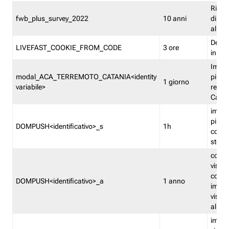
Ricor
fwb_plus_survey_2022
10 anni
di su
all'ut
Dedupl
LIVEFAST_COOKIE_FROM_CODE
3 ore
in Fa
Imped
modal_ACA_TERREMOTO_CATANIA<identity
più vo
1 giorno
variabile>
relati
Catan
imped
più p
DOMPUSH<identificativo>_s
1h
comme
stess
conta
visua
comme
DOMPUSH<identificativo>_a
1 anno
imped
visua
all'in
imped