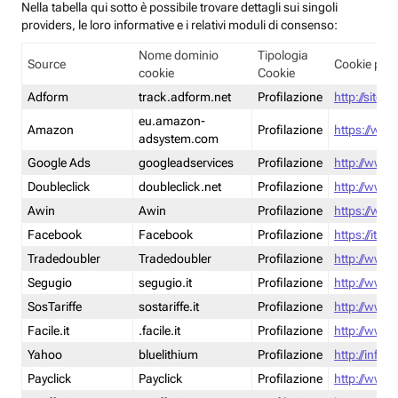
Nella tabella qui sotto è possibile trovare dettagli sui singoli
providers, le loro informative e i relativi moduli di consenso:
Nome dominio
Tipologia
Source
Cookie poli
cookie
Cookie
Adform
track.adform.net
Profilazione
http://site.
eu.amazon-
Amazon
Profilazione
https://www
adsystem.com
Google Ads
googleadservices
Profilazione
http://www.
Doubleclick
doubleclick.net
Profilazione
http://www.
Awin
Awin
Profilazione
https://www
Facebook
Facebook
Profilazione
https://it-
Tradedoubler
Tradedoubler
Profilazione
http://www.
Segugio
segugio.it
Profilazione
http://www.
SosTariffe
sostariffe.it
Profilazione
http://www.s
Facile.it
.facile.it
Profilazione
http://www.f
Yahoo
bluelithium
Profilazione
http://info.
Payclick
Payclick
Profilazione
http://www.p