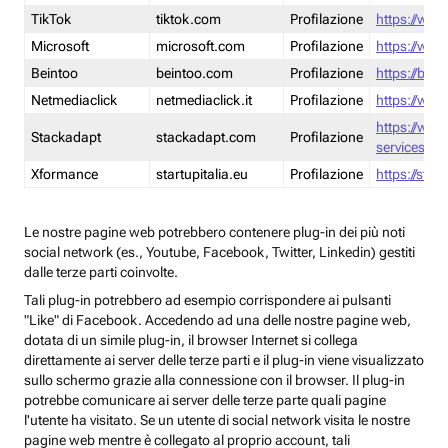
TikTok
tiktok.com
Profilazione
https://www
Microsoft
microsoft.com
Profilazione
https://www
Beintoo
beintoo.com
Profilazione
https://bei
Netmediaclick
netmediaclick.it
Profilazione
https://www
https://ww
Stackadapt
stackadapt.com
Profilazione
services-pri
Xformance
startupitalia.eu
Profilazione
https://start
Le nostre pagine web potrebbero contenere plug-in dei più noti
social network (es., Youtube, Facebook, Twitter, Linkedin) gestiti
dalle terze parti coinvolte.
Tali plug-in potrebbero ad esempio corrispondere ai pulsanti
"Like" di Facebook. Accedendo ad una delle nostre pagine web,
dotata di un simile plug-in, il browser Internet si collega
direttamente ai server delle terze parti e il plug-in viene visualizzato
sullo schermo grazie alla connessione con il browser. Il plug-in
potrebbe comunicare ai server delle terze parte quali pagine
l'utente ha visitato. Se un utente di social network visita le nostre
pagine web mentre è collegato al proprio account, tali