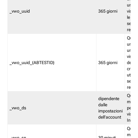
univo
_vwo_uuid
365 giorni
visita
le fun
segme
repor
Quest
un ide
univo
visita
_vwo_uuid_{ABTESTID}
365 giorni
del t
cross
utiliz
segme
repor
Quest
dipendente
memor
dalle
_vwo_ds
persis
impostazioni
visit
dell'account
Insig
Quest
memo
_vwo_sn
30 minuti