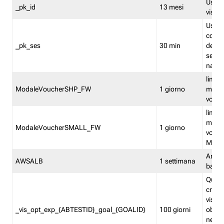
Usato 
_pk_id
13 mesi
visitat
Usato 
comp
_pk_ses
30 min
dell’u
sessi
navig
limita
ModaleVoucherSHP_FW
1 giorno
multi
vouche
limita
multi
ModaleVoucherSMALL_FW
1 giorno
vouch
Medie
Amaz
AWSALB
1 settimana
balan
Quest
creat
visit
_vis_opt_exp_{ABTESTID}_goal_{GOALID}
100 giorni
obiett
nel co