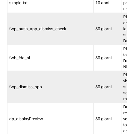
simple-txt
10 anni
pagina
nell'
Ricord
dell'u
fwp_push_app_dismiss_check
30 giorni
la po
sugge
l'audi
Riport
tacci
fwb_fda_nl
30 giorni
l'uten
NL
Ricor
visto 
fwp_dismiss_app
30 giorni
sugge
scari
mobil
Durant
regis
dp_displayPreview
30 giorni
verica
torna
dopo v