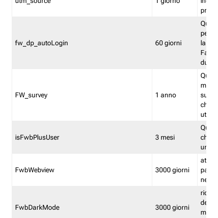
utm_source
1 giorno
indica
proven
Quest
perme
fw_dp_autoLogin
60 giorni
la log
Fastwe
durat
Quest
manti
FW_survey
1 anno
surve
chiuse
utenti
Quest
isFwbPlusUser
3 mesi
che l'
una l
attiva 
FwbWebview
3000 giorni
pagina
nell'
ricor
dell'u
FwbDarkMode
3000 giorni
mode 