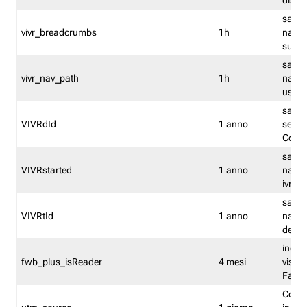
dismi
salva
vivr_breadcrumbs
1h
navig
su vis
salva 
vivr_nav_path
1h
navig
usato
salva 
VIVRdId
1 anno
sessio
Conv
salva 
VIVRstarted
1 anno
navig
ivr ini
salva 
VIVRtId
1 anno
naviga
del cl
indica
fwb_plus_isReader
4 mesi
visual
Fastw
Cooki