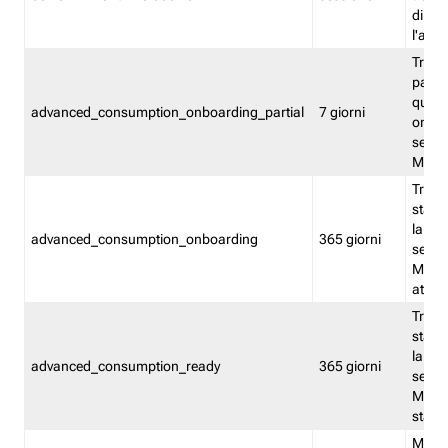
direct
l'attr
Tracc
parzia
quest
advanced_consumption_onboarding_partial
7 giorni
onbord
serviz
Moni
Tracci
stata 
la not
advanced_consumption_onboarding
365 giorni
serviz
Monit
attiva
Tracci
stata 
la not
advanced_consumption_ready
365 giorni
serviz
Monit
stato 
Memor