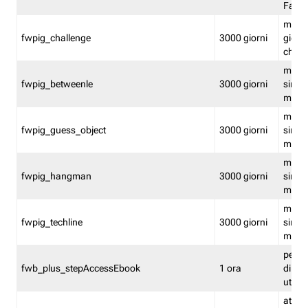
Fastw
mantie
fwpig_challenge
3000 giorni
giochi
chall
mantie
fwpig_betweenle
3000 giorni
singol
modal
mantie
fwpig_guess_object
3000 giorni
singol
modal
mantie
fwpig_hangman
3000 giorni
singol
modal
mantie
fwpig_techline
3000 giorni
singol
modal
perme
fwb_plus_stepAccessEbook
1 ora
di un 
utenti
attiva 