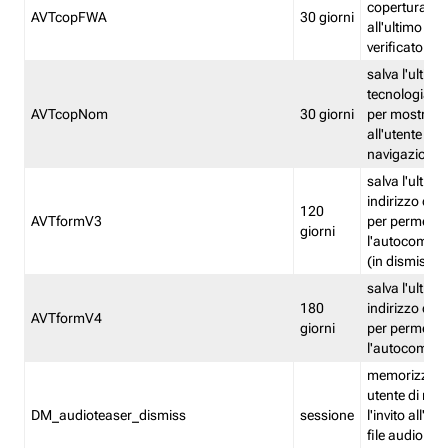
copertura fw
AVTcopFWA
30 giorni
all'ultimo ind
verificato
salva l'ultima
tecnologia ve
AVTcopNom
30 giorni
per mostrarl
all'utente dur
navigazione
salva l'ultimo
indirizzo di 
120
AVTformV3
per permette
giorni
l'autocompl
(in dismissio
salva l'ultimo
180
indirizzo di 
AVTformV4
giorni
per permette
l'autocompl
memorizza la
utente di non
DM_audioteaser_dismiss
sessione
l'invito all'as
file audio del 