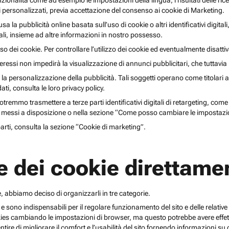
unzionalità come ad esempio le impostazioni della lingua, i risultati delle ri
li personalizzati, previa accettazione del consenso ai cookie di Marketing.
lusa la pubblicità online basata sull’uso di cookie o altri identificativi digita
gitali, insieme ad altre informazioni in nostro possesso.
o dei cookie. Per controllare l’utilizzo dei cookie ed eventualmente disattiv
teressi non impedirà la visualizzazione di annunci pubblicitari, che tuttavi
r la personalizzazione della pubblicità. Tali soggetti operano come titolari a
i, consulta le loro privacy policy.
emmo trasmettere a terze parti identificativi digitali di retargeting, come pi
messi a disposizione o nella sezione “Come posso cambiare le impostazio
 parti, consulta la sezione “Cookie di marketing”.
e dei cookie direttamen
, abbiamo deciso di organizzarli in tre categorie.
 e sono indispensabili per il regolare funzionamento del sito e delle relative 
kies cambiando le impostazioni di browser, ma questo potrebbe avere effetti
ntire di migliorare il comfort e l’usabilità del sito fornendo informazioni 