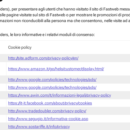
roviders), per presentare agli utenti che hanno visitato il sito di Fastweb me
le pagine visitate sul sito di Fastweb o per mostrare le promozioni di prodott
mazioni non riconducibili alla persona ma che consentono, nelle visite ad a
iders, le loro informative e i relativi moduli di consenso:
Cookie policy
http://site.adform.com/privacy-policy/en/
https://www.amazon.it/gp/help/customer/display.html/
http://www.google.com/policies/technologies/ads/
http://www.google.com/policies/technologies/ads/
https://www.awin.com/it/informazioni-legali/privacy-policy
https://it-it.facebook.com/about/privacy/cookies
http://www.tradedoubler.com/privacy-policy/
http://www.segugio.it/informativa-cookie.asp
http://www.sostariffe.it/info/privacy