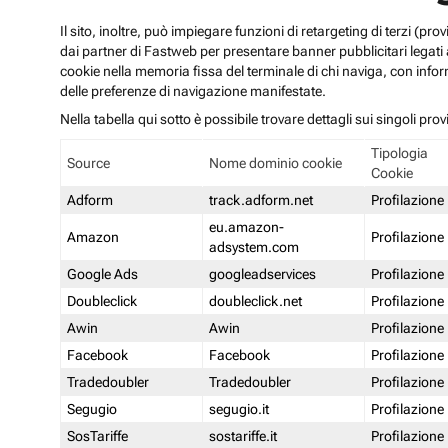
Il sito, inoltre, può impiegare funzioni di retargeting di terzi (p
dai partner di Fastweb per presentare banner pubblicitari legati al
cookie nella memoria fissa del terminale di chi naviga, con infor
delle preferenze di navigazione manifestate.
Nella tabella qui sotto è possibile trovare dettagli sui singoli prov
Tipologia
Source
Nome dominio cookie
Cookie
Adform
track.adform.net
Profilazione
eu.amazon-
Amazon
Profilazione
adsystem.com
Google Ads
googleadservices
Profilazione
Doubleclick
doubleclick.net
Profilazione
Awin
Awin
Profilazione
Facebook
Facebook
Profilazione
Tradedoubler
Tradedoubler
Profilazione
Segugio
segugio.it
Profilazione
SosTariffe
sostariffe.it
Profilazione