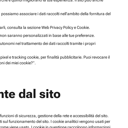
cerche e quindi migliorano la tua esperienza. Il sito può anche
li, possiamo associare i dati raccolti nell’ambito della fornitura del
arli, consulta la sezione Web Privacy Policy e Cookie.
a non saranno personalizzati in base alle tue preferenze.
utonomi nel trattamento dei dati raccolti tramite i propri
xel e tracking cookie, per finalità pubblicitarie. Puoi revocare il
ni dei miei cookie?”.
te dal sito
funzioni di sicurezza, gestione della rete e accessibilità del sito.
 sul funzionamento del sito. I cookie analitici vengono usati per
su come viene usato. I cookie in questione raccolgono informazioni