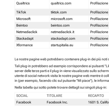
Qualtrics
qualtrics.com
Profilazione
TikTok
tiktok.com
Profilazione
Microsoft
microsoft.com
Profilazione
Beintoo
beintoo.com
Profilazione
Netmediaclick
netmediaclick.it
Profilazione
Stackadapt
stackadapt.com
Profilazione
Xformance
startupitalia.eu
Profilazione
Le nostre pagine web potrebbero contenere plug-in dei più noti so
Tali plug-in potrebbero ad esempio corrispondere ai pulsanti "Li
server delle terze parti e il plug-in viene visualizzato sullo sche
utente di social network visita le nostre pagine web mentre è coll
in (per esempio, facendo clic sul pulsante "Mi piace"), le inform
Nella tabella qui sotto potete trovare dettagli sui singoli plug-in:
SOCIAL
TITOLARE
RECAPITO
Facebook
Facebook Inc.
1601 S. Calif