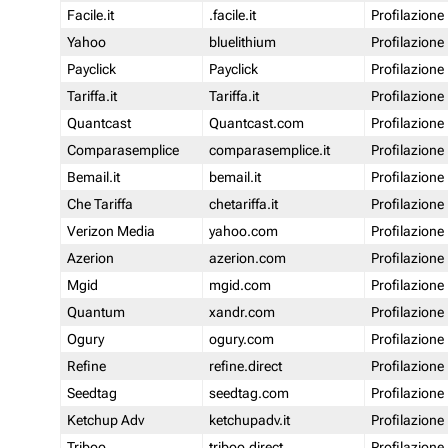
Facile.it
.facile.it
Profilazione
Yahoo
bluelithium
Profilazione
Payclick
Payclick
Profilazione
Tariffa.it
Tariffa.it
Profilazione
Quantcast
Quantcast.com
Profilazione
Comparasemplice
comparasemplice.it
Profilazione
Bemail.it
bemail.it
Profilazione
Che Tariffa
chetariffa.it
Profilazione
Verizon Media
yahoo.com
Profilazione
Azerion
azerion.com
Profilazione
Mgid
mgid.com
Profilazione
Quantum
xandr.com
Profilazione
Ogury
ogury.com
Profilazione
Refine
refine.direct
Profilazione
Seedtag
seedtag.com
Profilazione
Ketchup Adv
ketchupadv.it
Profilazione
Triboo
triboo.direct
Profilazione