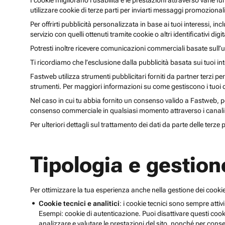
I cookie migliorano l’usabilità e le prestazioni attraverso varie f
utilizzare cookie di terze parti per inviarti messaggi promoziona
Per offrirti pubblicità personalizzata in base ai tuoi interessi, inc
servizio con quelli ottenuti tramite cookie o altri identificativi di
Potresti inoltre ricevere comunicazioni commerciali basate sull’us
Ti ricordiamo che l’esclusione dalla pubblicità basata sui tuoi in
Fastweb utilizza strumenti pubblicitari forniti da partner terzi pe
strumenti. Per maggiori informazioni su come gestiscono i tuoi dat
Nel caso in cui tu abbia fornito un consenso valido a Fastweb, potr
consenso commerciale in qualsiasi momento attraverso i canali 
Per ulteriori dettagli sul trattamento dei dati da parte delle terze
Tipologia e gestion
Per ottimizzare la tua esperienza anche nella gestione dei cookie
Cookie tecnici e analitici
: i cookie tecnici sono sempre attivi
Esempi: cookie di autenticazione. Puoi disattivare questi coo
analizzare e valutare le prestazioni del sito, nonché per conse