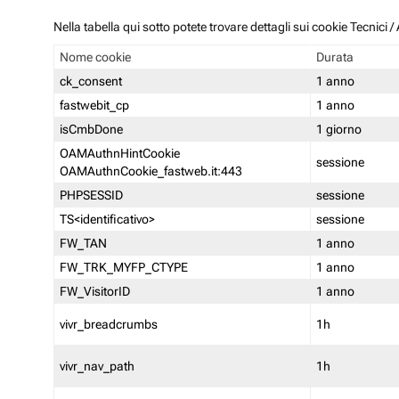
Nella tabella qui sotto potete trovare dettagli sui cookie Tecnici
Nome cookie
Durata
ck_consent
1 anno
fastwebit_cp
1 anno
isCmbDone
1 giorno
OAMAuthnHintCookie
sessione
OAMAuthnCookie_fastweb.it:443
PHPSESSID
sessione
TS<identificativo>
sessione
FW_TAN
1 anno
FW_TRK_MYFP_CTYPE
1 anno
FW_VisitorID
1 anno
vivr_breadcrumbs
1h
vivr_nav_path
1h