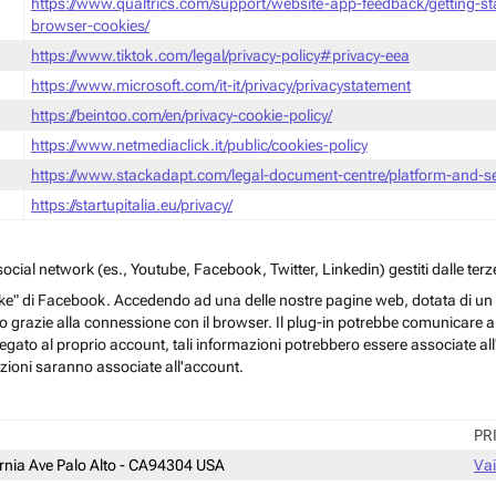
https://www.qualtrics.com/support/website-app-feedback/getting-s
browser-cookies/
https://www.tiktok.com/legal/privacy-policy#privacy-eea
https://www.microsoft.com/it-it/privacy/privacystatement
https://beintoo.com/en/privacy-cookie-policy/
https://www.netmediaclick.it/public/cookies-policy
https://www.stackadapt.com/legal-document-centre/platform-and-ser
https://startupitalia.eu/privacy/
cial network (es., Youtube, Facebook, Twitter, Linkedin) gestiti dalle terze
ke" di Facebook. Accedendo ad una delle nostre pagine web, dotata di un sim
rmo grazie alla connessione con il browser. Il plug-in potrebbe comunicare ai 
egato al proprio account, tali informazioni potrebbero essere associate all'a
azioni saranno associate all'account.
PR
ornia Ave Palo Alto - CA94304 USA
Vai