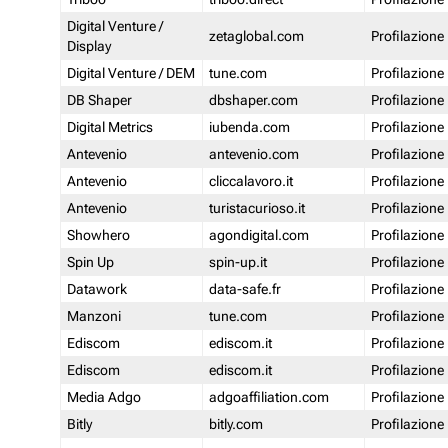
Digital Venture /
zetaglobal.com
Profilazione
Display
Digital Venture / DEM
tune.com
Profilazione
DB Shaper
dbshaper.com
Profilazione
Digital Metrics
iubenda.com
Profilazione
Antevenio
antevenio.com
Profilazione
Antevenio
cliccalavoro.it
Profilazione
Antevenio
turistacurioso.it
Profilazione
Showhero
agondigital.com
Profilazione
Spin Up
spin-up.it
Profilazione
Datawork
data-safe.fr
Profilazione
Manzoni
tune.com
Profilazione
Ediscom
ediscom.it
Profilazione
Ediscom
ediscom.it
Profilazione
Media Adgo
adgoaffiliation.com
Profilazione
Bitly
bitly.com
Profilazione