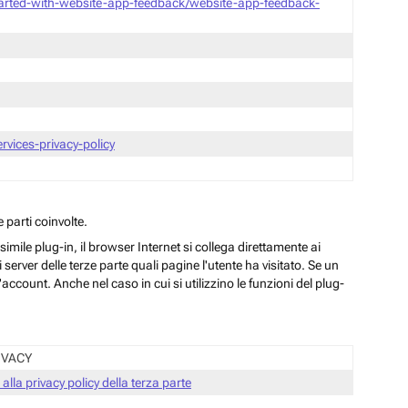
tarted-with-website-app-feedback/website-app-feedback-
vices-privacy-policy
 parti coinvolte.
ile plug-in, il browser Internet si collega direttamente ai
server delle terze parte quali pagine l'utente ha visitato. Se un
ccount. Anche nel caso in cui si utilizzino le funzioni del plug-
IVACY
 alla privacy policy della terza parte