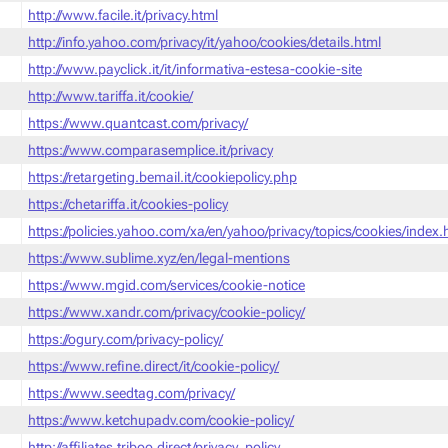
http://www.facile.it/privacy.html
http://info.yahoo.com/privacy/it/yahoo/cookies/details.html
http://www.payclick.it/it/informativa-estesa-cookie-site
http://www.tariffa.it/cookie/
https://www.quantcast.com/privacy/
https://www.comparasemplice.it/privacy
https://retargeting.bemail.it/cookiepolicy.php
https://chetariffa.it/cookies-policy
https://policies.yahoo.com/xa/en/yahoo/privacy/topics/cookies/index
https://www.sublime.xyz/en/legal-mentions
https://www.mgid.com/services/cookie-notice
https://www.xandr.com/privacy/cookie-policy/
https://ogury.com/privacy-policy/
https://www.refine.direct/it/cookie-policy/
https://www.seedtag.com/privacy/
https://www.ketchupadv.com/cookie-policy/
http://affiliates.triboo.direct/privacy_policy