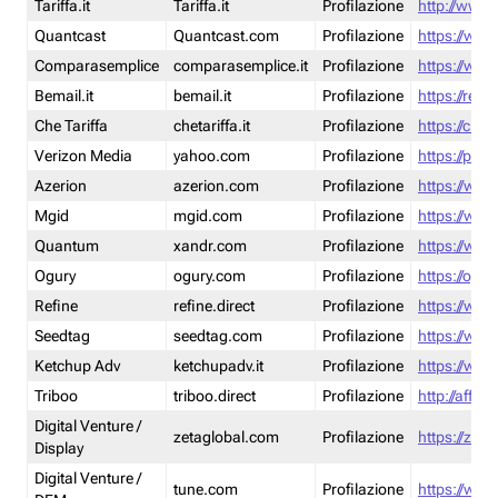
Tariffa.it
Tariffa.it
Profilazione
http://www.t
Quantcast
Quantcast.com
Profilazione
https://www
Comparasemplice
comparasemplice.it
Profilazione
https://www
Bemail.it
bemail.it
Profilazione
https://reta
Che Tariffa
chetariffa.it
Profilazione
https://chet
Verizon Media
yahoo.com
Profilazione
https://pol
Azerion
azerion.com
Profilazione
https://www
Mgid
mgid.com
Profilazione
https://www
Quantum
xandr.com
Profilazione
https://www
Ogury
ogury.com
Profilazione
https://ogur
Refine
refine.direct
Profilazione
https://www.
Seedtag
seedtag.com
Profilazione
https://www
Ketchup Adv
ketchupadv.it
Profilazione
https://www
Triboo
triboo.direct
Profilazione
http://affili
Digital Venture /
zetaglobal.com
Profilazione
https://zeta
Display
Digital Venture /
tune.com
Profilazione
https://www