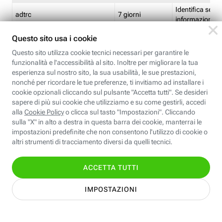
Identifica se so
adtrc
7 giorni
informazioni s
Limite di freq
CFFC<TagID>
7 giorni
composto
Identifica se c'
ricontrollare l'
CM
1 giorno
corrispondenti 
(impostata da 
Identifica se c'
ricontrollare l'
CM14
14 giorni
corrispondenti 
(impostata da 
Identifica l'app
CT<TrackingSetupID>
1 ora
clic per i pixel d
pagine dell'ins
Identifica la quo
EBFC<BannerID>
7 giorni
banner espandi
Identifica la qu
EBFCD<BannerID>
7 giorni
per il banner e