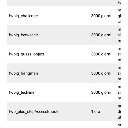
Fastw
mantie
fwpig_challenge
3000 giorni
giochi
chall
mantie
fwpig_betweenle
3000 giorni
singol
modal
mantie
fwpig_guess_object
3000 giorni
singol
modal
mantie
fwpig_hangman
3000 giorni
singol
modal
mantie
fwpig_techline
3000 giorni
singol
modal
perme
fwb_plus_stepAccessEbook
1 ora
di un 
utenti
attiva 