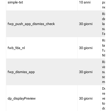
simple-txt
10 anni
pagina
nell'
Ricord
dell'u
fwp_push_app_dismiss_check
30 giorni
la po
sugge
l'audi
Riport
tacci
fwb_fda_nl
30 giorni
l'uten
NL
Ricor
visto 
fwp_dismiss_app
30 giorni
sugge
scari
mobil
Durant
regis
dp_displayPreview
30 giorni
verica
torna
dopo v