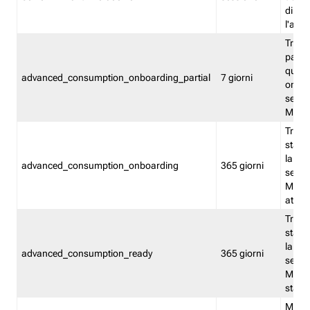
direct
l'attr
Tracc
parzia
quest
advanced_consumption_onboarding_partial
7 giorni
onbord
serviz
Moni
Tracci
stata 
la not
advanced_consumption_onboarding
365 giorni
serviz
Monit
attiva
Tracci
stata 
la not
advanced_consumption_ready
365 giorni
serviz
Monit
stato 
Memor