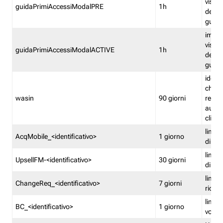
visual
guidaPrimiAccessiModalPRE
1h
della
guida 
imped
visual
guidaPrimiAccessiModalACTIVE
1h
della
guida 
identi
che si
wasin
90 giorni
rete f
autent
clienti
limita
AcqMobile_<identificativo>
1 giorno
di ac
limita
UpsellFM-<identificativo>
30 giorni
di ups
limita
ChangeReq_<identificativo>
7 giorni
ricon
limita
BC_<identificativo>
1 giorno
vouch