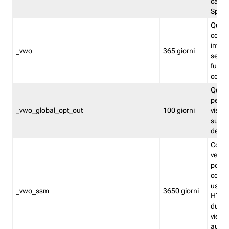
caso 
Split
Quest
conten
infor
_vwo
365 giorni
servi
futuro,
cooki
Quest
persi
_vwo_global_opt_out
100 giorni
visita
su tut
deter
Cookie
verif
possa
cookie
usano 
_vwo_ssm
3650 giorni
HTTP.
durat
viene 
autom