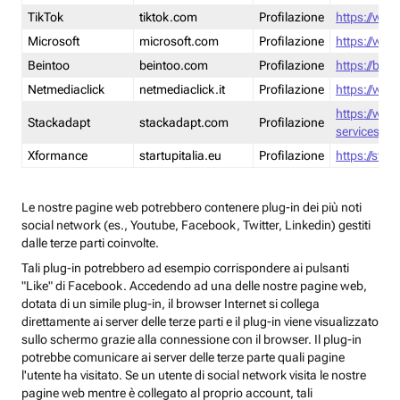
TikTok
tiktok.com
Profilazione
https://www
Microsoft
microsoft.com
Profilazione
https://www
Beintoo
beintoo.com
Profilazione
https://bei
Netmediaclick
netmediaclick.it
Profilazione
https://www
https://ww
Stackadapt
stackadapt.com
Profilazione
services-pri
Xformance
startupitalia.eu
Profilazione
https://start
Le nostre pagine web potrebbero contenere plug-in dei più noti
social network (es., Youtube, Facebook, Twitter, Linkedin) gestiti
dalle terze parti coinvolte.
Tali plug-in potrebbero ad esempio corrispondere ai pulsanti
"Like" di Facebook. Accedendo ad una delle nostre pagine web,
dotata di un simile plug-in, il browser Internet si collega
direttamente ai server delle terze parti e il plug-in viene visualizzato
sullo schermo grazie alla connessione con il browser. Il plug-in
potrebbe comunicare ai server delle terze parte quali pagine
l'utente ha visitato. Se un utente di social network visita le nostre
pagine web mentre è collegato al proprio account, tali