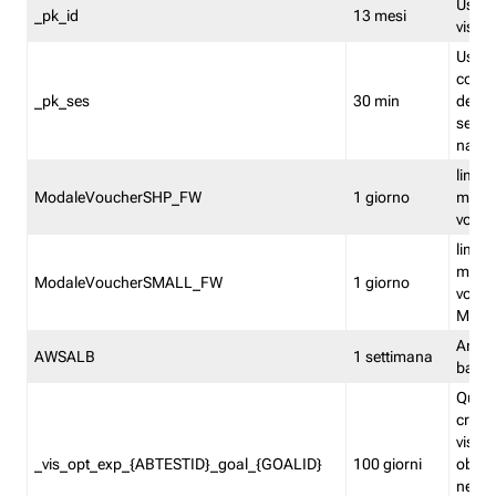
Usato 
_pk_id
13 mesi
visitat
Usato 
comp
_pk_ses
30 min
dell’u
sessi
navig
limita
ModaleVoucherSHP_FW
1 giorno
multi
vouche
limita
multi
ModaleVoucherSMALL_FW
1 giorno
vouch
Medie
Amaz
AWSALB
1 settimana
balan
Quest
creat
visit
_vis_opt_exp_{ABTESTID}_goal_{GOALID}
100 giorni
obiett
nel co