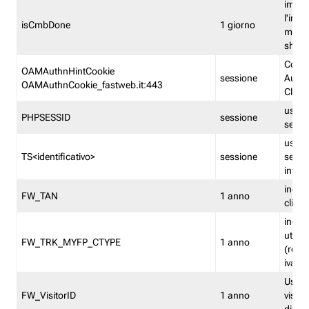
imped
l'inse
isCmbDone
1 giorno
multi
shp
Cooki
OAMAuthnHintCookie
sessione
Auten
OAMAuthnCookie_fastweb.it:443
Clien
usata
PHPSESSID
sessione
sessi
usata
TS<identificativo>
sessione
sessi
inform
indica
FW_TAN
1 anno
clien
indica
utent
FW_TRK_MYFP_CTYPE
1 anno
(resid
iva/i
Usato 
FW_VisitorID
1 anno
visitat