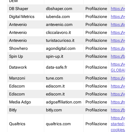
DEM
DB Shaper
dbshaper.com
Profilazione
https://www
Digital Metrics
iubenda.com
Profilazione
https://www
Antevenio
antevenio.com
Profilazione
https://pmp.
Antevenio
cliccalavoro.it
Profilazione
https://www
Antevenio
turistacurioso.it
Profilazione
https://www.
Showhero
agondigital.com
Profilazione
https://agon
Spin Up
spin-up.it
Profilazione
https://blog
https://ww
Datawork
data-safe.fr
Profilazione
GLOBAL-LT
Manzoni
tune.com
Profilazione
https://www
Ediscom
ediscom.it
Profilazione
https://www
Ediscom
ediscom.it
Profilazione
https://www
Media Adgo
adgoaffiliation.com
Profilazione
https://med
Bitly
bitly.com
Profilazione
https://bitl
https://www
Qualtrics
qualtrics.com
Profilazione
started-wi
cookies/