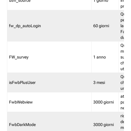
utm_source
1 giorno
indica
proven
Quest
perme
fw_dp_autoLogin
60 giorni
la log
Fastwe
durat
Quest
manti
FW_survey
1 anno
surve
chiuse
utenti
Quest
isFwbPlusUser
3 mesi
che l'
una l
attiva 
FwbWebview
3000 giorni
pagina
nell'
ricor
dell'u
FwbDarkMode
3000 giorni
mode 