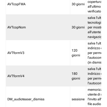
copertura fw
AVTcopFWA
30 giorni
all'ultimo ind
verificato
salva l'ultima
tecnologia ve
AVTcopNom
30 giorni
per mostrarl
all'utente dur
navigazione
salva l'ultimo
indirizzo di 
120
AVTformV3
per permette
giorni
l'autocompl
(in dismissio
salva l'ultimo
180
indirizzo di 
AVTformV4
giorni
per permette
l'autocompl
memorizza la
utente di non
DM_audioteaser_dismiss
sessione
l'invito all'as
file audio del 