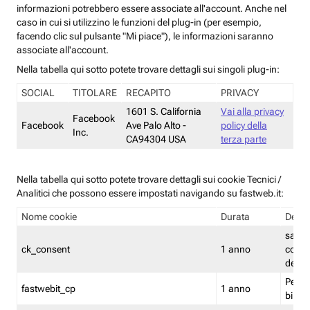
informazioni potrebbero essere associate all'account. Anche nel
caso in cui si utilizzino le funzioni del plug-in (per esempio,
facendo clic sul pulsante "Mi piace"), le informazioni saranno
associate all'account.
Nella tabella qui sotto potete trovare dettagli sui singoli plug-in:
SOCIAL
TITOLARE
RECAPITO
PRIVACY
1601 S. California
Vai alla privacy
Facebook
Facebook
Ave Palo Alto -
policy della
Inc.
CA94304 USA
terza parte
Nella tabella qui sotto potete trovare dettagli sui cookie Tecnici /
Analitici che possono essere impostati navigando su fastweb.it:
Nome cookie
Durata
Descr
salva i
ck_consent
1 anno
conse
dei c
Persi
fastwebit_cp
1 anno
bilanc