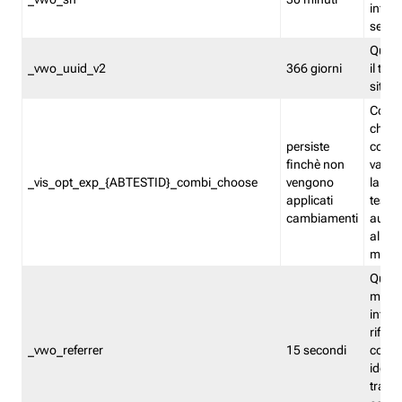
inform
sessi
Quest
_vwo_uuid_v2
366 giorni
il tra
sito 
Cooki
che m
persiste
combi
finchè non
varian
_vis_opt_exp_{ABTESTID}_combi_choose
vengono
la co
applicati
test. 
cambiamenti
autom
all'ap
modif
Quest
memor
infor
riferi
_vwo_referrer
15 secondi
conse
identi
traffi