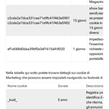
Magazine
show banner
sendLead A
c2cda2a7dca331cae71e9fc41f463e5901
se presenti e
15 giorni
c2cda2a7dca331cae71e9fc41f463e5902
cookie in un 
15 giorni e in
diversi
impedisce
l'inserimento 
ef1e588d0daa39bf5e3ef1615afc9020
1 giorno
richieste mult
opposizione
portabilità g
Nella tabella qui sotto potete trovare dettagli sui cookie di
Marketing che possono essere impostati navigando su fastweb.it:
Nome cookie
Durata
Descrizione
Registra un ID 
identifica il dis
_kuid_
5 anni
che ritorna. L'I
gli annunci mira