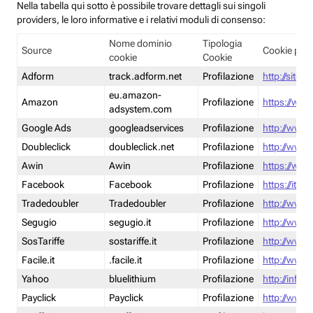
Nella tabella qui sotto è possibile trovare dettagli sui singoli
providers, le loro informative e i relativi moduli di consenso:
Nome dominio
Tipologia
Source
Cookie poli
cookie
Cookie
Adform
track.adform.net
Profilazione
http://site.
eu.amazon-
Amazon
Profilazione
https://www
adsystem.com
Google Ads
googleadservices
Profilazione
http://www.
Doubleclick
doubleclick.net
Profilazione
http://www.
Awin
Awin
Profilazione
https://www
Facebook
Facebook
Profilazione
https://it-
Tradedoubler
Tradedoubler
Profilazione
http://www.
Segugio
segugio.it
Profilazione
http://www.
SosTariffe
sostariffe.it
Profilazione
http://www.s
Facile.it
.facile.it
Profilazione
http://www.f
Yahoo
bluelithium
Profilazione
http://info.
Payclick
Payclick
Profilazione
http://www.p