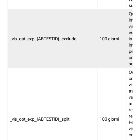
succes
Quest
impos
visita
esclu
_vis_opt_exp_{ABTESTID}_exclude
100 giorni
in bas
impos
percen
coinvo
sempr
Quest
creat
visita
asseg
varia
ancor
reind
relati
_vis_opt_exp_{ABTESTID}_split
100 giorni
Perme
verifi
corri