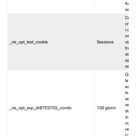
A/B. I
sempr
Cooki
creato
i cook
nel b
_vis_opt_test_cookie
Sessione
visita
tracc
sessi
aperte
sempr
Quest
la var
assegn
in mo
sempr
versi
_vis_opt_exp_{ABTESTID}_combi
100 giorni
durant
succes
corri
versio
(contr