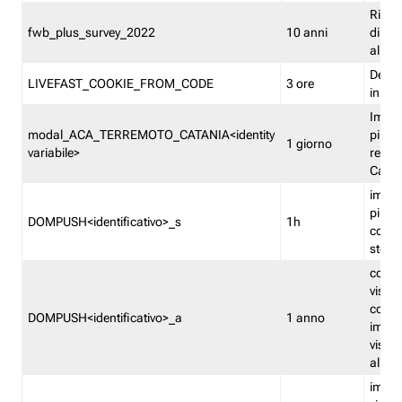
Ricor
fwb_plus_survey_2022
10 anni
di su
all'ut
Dedupl
LIVEFAST_COOKIE_FROM_CODE
3 ore
in Fa
Imped
modal_ACA_TERREMOTO_CATANIA<identity
più vo
1 giorno
variabile>
relati
Catan
imped
più p
DOMPUSH<identificativo>_s
1h
comme
stess
conta
visua
comme
DOMPUSH<identificativo>_a
1 anno
imped
visua
all'in
imped