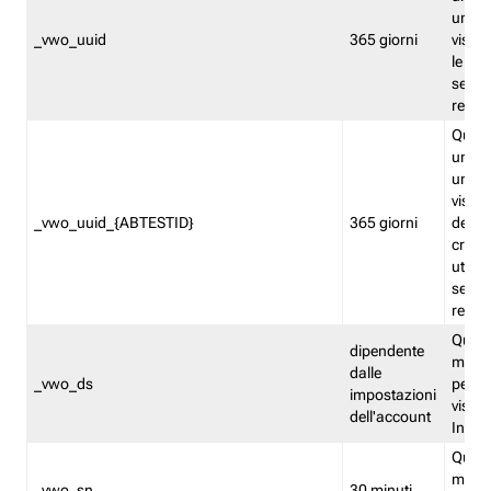
univo
_vwo_uuid
365 giorni
visita
le fun
segme
repor
Quest
un ide
univo
visita
_vwo_uuid_{ABTESTID}
365 giorni
del t
cross
utiliz
segme
repor
Quest
dipendente
memor
dalle
_vwo_ds
persis
impostazioni
visit
dell'account
Insig
Quest
memo
_vwo_sn
30 minuti