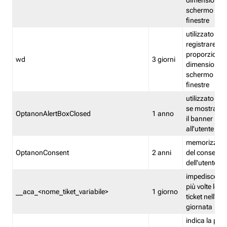
dimensioni de
schermo e de
finestre
utilizzato per
registrare le
proporzioni e
wd
3 giorni
dimensioni de
schermo e de
finestre
utilizzato pe
se mostrare
OptanonAlertBoxClosed
1 anno
il banner pri
all'utente
memorizza lo
OptanonConsent
2 anni
del consenso
dell'utente
impedisce di 
più volte lo s
__aca_<nome_tiket_variabile>
1 giorno
ticket nell'ar
giornata
indica la pre