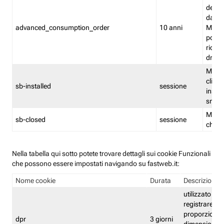
delle 
dash
advanced_consumption_order
10 anni
Monit
posso
riord
drag
Memor
clicca
sb-installed
sessione
instal
smar
Memor
sb-closed
sessione
chius
Nella tabella qui sotto potete trovare dettagli sui cookie Funzionali
che possono essere impostati navigando su fastweb.it:
Nome cookie
Durata
Descrizione
utilizzato per
registrare le
proporzioni e
dpr
3 giorni