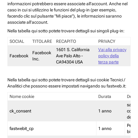
informazioni potrebbero essere associate all'account. Anche nel
caso in cui si utilizzino le funzioni del plug-in (per esempio,
facendo clic sul pulsante "Mi piace"), le informazioni saranno
associate all'account.
Nella tabella qui sotto potete trovare dettagli sui singoli plug-in:
SOCIAL
TITOLARE
RECAPITO
PRIVACY
1601 S. California
Vai alla privacy
Facebook
Facebook
Ave Palo Alto -
policy della
Inc.
CA94304 USA
terza parte
Nella tabella qui sotto potete trovare dettagli sui cookie Tecnici /
Analitici che possono essere impostati navigando su fastweb.it:
Nome cookie
Durata
Descr
salva i
ck_consent
1 anno
conse
dei c
Persi
fastwebit_cp
1 anno
bilanc