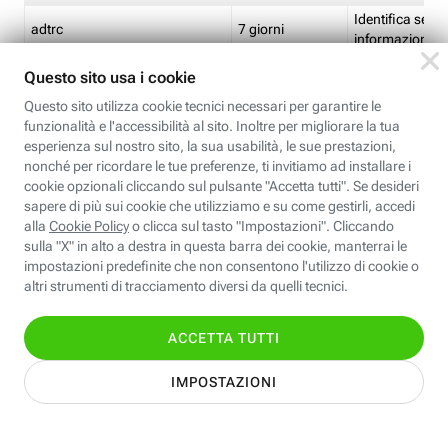
Identifica se so
adtrc
7 giorni
informazioni s
Limite di freq
CFFC<TagID>
7 giorni
composto
Identifica se c'
ricontrollare l'
CM
1 giorno
corrispondenti 
(impostata da 
Identifica se c'
ricontrollare l'
CM14
14 giorni
corrispondenti 
(impostata da 
Identifica l'app
CT<TrackingSetupID>
1 ora
clic per i pixel d
pagine dell'ins
Identifica la quo
EBFC<BannerID>
7 giorni
banner espandi
Identifica la qu
EBFCD<BannerID>
7 giorni
per il banner e