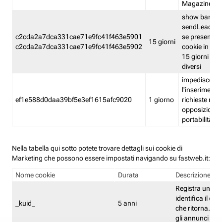
Magazine
show banner
sendLead A
c2cda2a7dca331cae71e9fc41f463e5901
se presenti e
15 giorni
c2cda2a7dca331cae71e9fc41f463e5902
cookie in un 
15 giorni e in
diversi
impedisce
l'inserimento 
ef1e588d0daa39bf5e3ef1615afc9020
1 giorno
richieste mult
opposizione
portabilità g
Nella tabella qui sotto potete trovare dettagli sui cookie di
Marketing che possono essere impostati navigando su fastweb.it:
Nome cookie
Durata
Descrizione
Registra un ID 
identifica il dis
_kuid_
5 anni
che ritorna. L'I
gli annunci mira