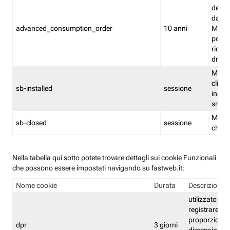
delle 
dash
advanced_consumption_order
10 anni
Monit
posso
riord
drag
Memor
clicca
sb-installed
sessione
instal
smar
Memor
sb-closed
sessione
chius
Nella tabella qui sotto potete trovare dettagli sui cookie Funzionali
che possono essere impostati navigando su fastweb.it:
Nome cookie
Durata
Descrizione
utilizzato per
registrare le
proporzioni e
dpr
3 giorni