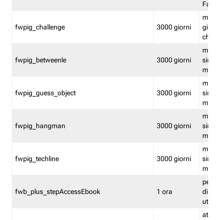
Fastw
mantie
fwpig_challenge
3000 giorni
giochi
chall
mantie
fwpig_betweenle
3000 giorni
singol
modal
mantie
fwpig_guess_object
3000 giorni
singol
modal
mantie
fwpig_hangman
3000 giorni
singol
modal
mantie
fwpig_techline
3000 giorni
singol
modal
perme
fwb_plus_stepAccessEbook
1 ora
di un 
utenti
attiva 