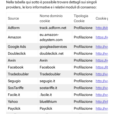
Nella tabella qui sotto è possibile trovare dettagli sui singoli
providers, le loro informative e i relativi moduli di consenso:
Nome dominio
Tipologia
Source
Cookie poli
cookie
Cookie
Adform
track.adform.net
Profilazione
http://site.
eu.amazon-
Amazon
Profilazione
https://www
adsystem.com
Google Ads
googleadservices
Profilazione
http://www.
Doubleclick
doubleclick.net
Profilazione
http://www.
Awin
Awin
Profilazione
https://www
Facebook
Facebook
Profilazione
https://it-
Tradedoubler
Tradedoubler
Profilazione
http://www.
Segugio
segugio.it
Profilazione
http://www.
SosTariffe
sostariffe.it
Profilazione
http://www.s
Facile.it
.facile.it
Profilazione
http://www.f
Yahoo
bluelithium
Profilazione
http://info.
Payclick
Payclick
Profilazione
http://www.p