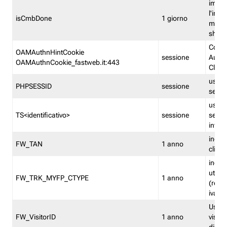
imped
l'inse
isCmbDone
1 giorno
multi
shp
Cooki
OAMAuthnHintCookie
sessione
Auten
OAMAuthnCookie_fastweb.it:443
Clien
usata
PHPSESSID
sessione
sessi
usata
TS<identificativo>
sessione
sessi
inform
indica
FW_TAN
1 anno
clien
indica
utent
FW_TRK_MYFP_CTYPE
1 anno
(resid
iva/i
Usato 
FW_VisitorID
1 anno
visitat