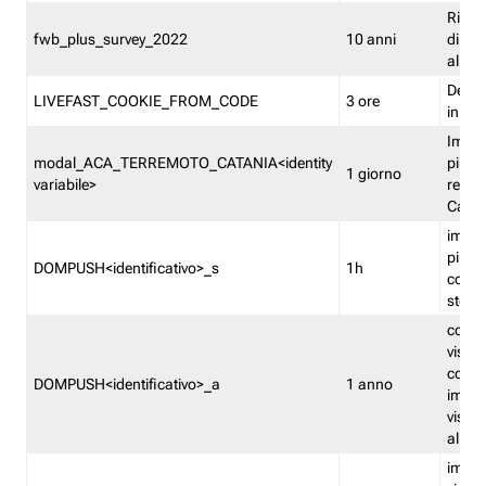
Ricor
fwb_plus_survey_2022
10 anni
di su
all'ut
Dedupl
LIVEFAST_COOKIE_FROM_CODE
3 ore
in Fa
Imped
modal_ACA_TERREMOTO_CATANIA<identity
più vo
1 giorno
variabile>
relati
Catan
imped
più p
DOMPUSH<identificativo>_s
1h
comme
stess
conta
visua
comme
DOMPUSH<identificativo>_a
1 anno
imped
visua
all'in
imped