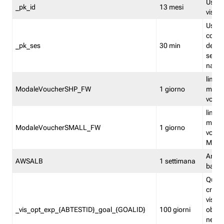
Usato 
_pk_id
13 mesi
visitat
Usato 
comp
_pk_ses
30 min
dell’u
sessi
navig
limita
ModaleVoucherSHP_FW
1 giorno
multi
vouche
limita
multi
ModaleVoucherSMALL_FW
1 giorno
vouch
Medie
Amaz
AWSALB
1 settimana
balan
Quest
creat
visit
_vis_opt_exp_{ABTESTID}_goal_{GOALID}
100 giorni
obiett
nel co