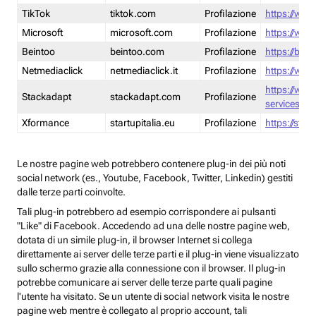
TikTok
tiktok.com
Profilazione
https://www
Microsoft
microsoft.com
Profilazione
https://www
Beintoo
beintoo.com
Profilazione
https://bei
Netmediaclick
netmediaclick.it
Profilazione
https://www
https://ww
Stackadapt
stackadapt.com
Profilazione
services-pri
Xformance
startupitalia.eu
Profilazione
https://start
Le nostre pagine web potrebbero contenere plug-in dei più noti
social network (es., Youtube, Facebook, Twitter, Linkedin) gestiti
dalle terze parti coinvolte.
Tali plug-in potrebbero ad esempio corrispondere ai pulsanti
"Like" di Facebook. Accedendo ad una delle nostre pagine web,
dotata di un simile plug-in, il browser Internet si collega
direttamente ai server delle terze parti e il plug-in viene visualizzato
sullo schermo grazie alla connessione con il browser. Il plug-in
potrebbe comunicare ai server delle terze parte quali pagine
l'utente ha visitato. Se un utente di social network visita le nostre
pagine web mentre è collegato al proprio account, tali