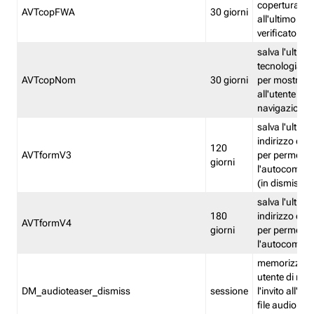
copertura fw
AVTcopFWA
30 giorni
all'ultimo ind
verificato
salva l'ultima
tecnologia ve
AVTcopNom
30 giorni
per mostrarl
all'utente dur
navigazione
salva l'ultimo
indirizzo di 
120
AVTformV3
per permette
giorni
l'autocompl
(in dismissio
salva l'ultimo
180
indirizzo di 
AVTformV4
giorni
per permette
l'autocompl
memorizza la
utente di non
DM_audioteaser_dismiss
sessione
l'invito all'as
file audio del 