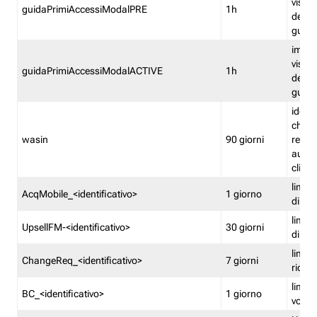
visual
guidaPrimiAccessiModalPRE
1h
della
guida 
imped
visual
guidaPrimiAccessiModalACTIVE
1h
della
guida 
identi
che si
wasin
90 giorni
rete f
autent
clienti
limita
AcqMobile_<identificativo>
1 giorno
di ac
limita
UpsellFM-<identificativo>
30 giorni
di ups
limita
ChangeReq_<identificativo>
7 giorni
ricon
limita
BC_<identificativo>
1 giorno
vouch