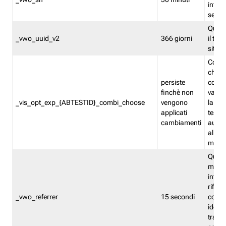
inform
sessi
Quest
_vwo_uuid_v2
366 giorni
il tra
sito 
Cooki
che m
persiste
combi
finchè non
varian
_vis_opt_exp_{ABTESTID}_combi_choose
vengono
la co
applicati
test. 
cambiamenti
autom
all'ap
modif
Quest
memor
infor
riferi
_vwo_referrer
15 secondi
conse
identi
traffi