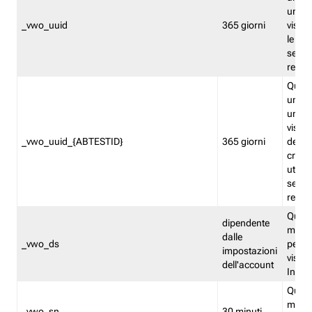
univo
_vwo_uuid
365 giorni
visita
le fun
segme
repor
Quest
un ide
univo
visita
_vwo_uuid_{ABTESTID}
365 giorni
del t
cross
utiliz
segme
repor
Quest
dipendente
memor
dalle
_vwo_ds
persis
impostazioni
visit
dell'account
Insig
Quest
memo
_vwo_sn
30 minuti