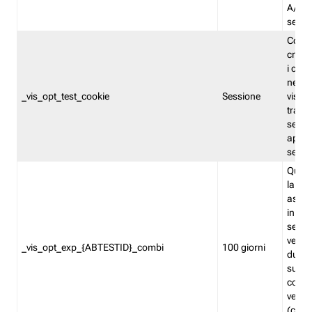
A/B. I
sempr
Cooki
creato
i cook
nel b
_vis_opt_test_cookie
Sessione
visita
tracc
sessi
aperte
sempr
Quest
la var
assegn
in mo
sempr
versi
_vis_opt_exp_{ABTESTID}_combi
100 giorni
durant
succes
corri
versio
(contr