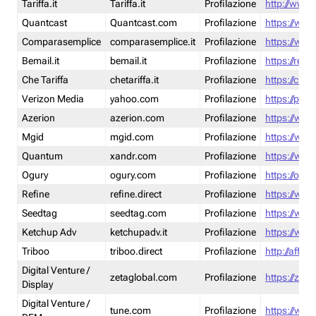
Tariffa.it
Tariffa.it
Profilazione
http://www.t
Quantcast
Quantcast.com
Profilazione
https://www
Comparasemplice
comparasemplice.it
Profilazione
https://www
Bemail.it
bemail.it
Profilazione
https://reta
Che Tariffa
chetariffa.it
Profilazione
https://chet
Verizon Media
yahoo.com
Profilazione
https://pol
Azerion
azerion.com
Profilazione
https://www
Mgid
mgid.com
Profilazione
https://www
Quantum
xandr.com
Profilazione
https://www
Ogury
ogury.com
Profilazione
https://ogur
Refine
refine.direct
Profilazione
https://www.
Seedtag
seedtag.com
Profilazione
https://www
Ketchup Adv
ketchupadv.it
Profilazione
https://www
Triboo
triboo.direct
Profilazione
http://affili
Digital Venture /
zetaglobal.com
Profilazione
https://zeta
Display
Digital Venture /
tune.com
Profilazione
https://www