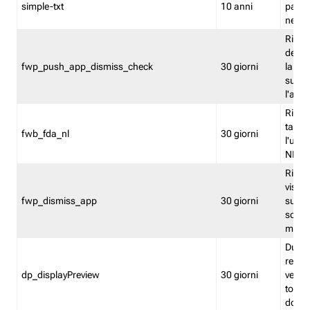
simple-txt
10 anni
pagina
nell'
Ricord
dell'u
fwp_push_app_dismiss_check
30 giorni
la po
sugge
l'audi
Riport
tacci
fwb_fda_nl
30 giorni
l'uten
NL
Ricor
visto 
fwp_dismiss_app
30 giorni
sugge
scari
mobil
Durant
regis
dp_displayPreview
30 giorni
verica
torna
dopo v