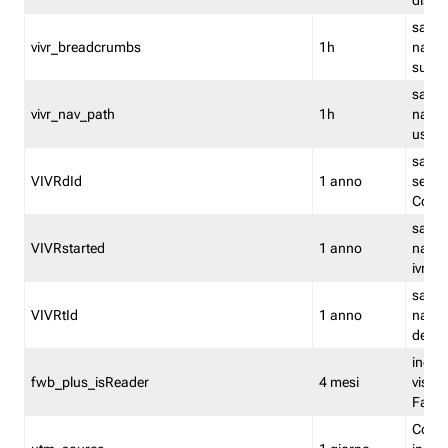
dismi
salva
vivr_breadcrumbs
1h
navig
su vis
salva 
vivr_nav_path
1h
navig
usato
salva 
VIVRdId
1 anno
sessio
Conv
salva 
VIVRstarted
1 anno
navig
ivr ini
salva 
VIVRtId
1 anno
naviga
del cl
indica
fwb_plus_isReader
4 mesi
visual
Fastw
Cooki