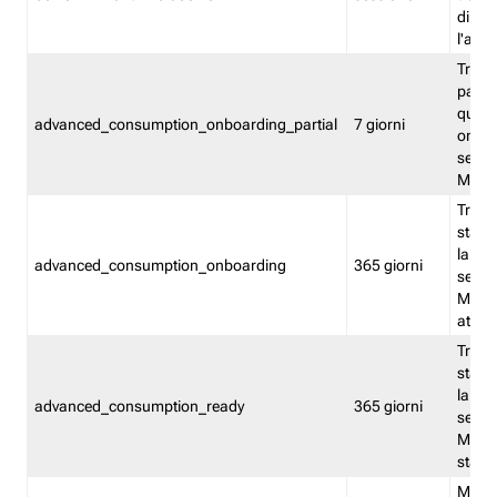
direct
l'attr
Tracc
parzia
quest
advanced_consumption_onboarding_partial
7 giorni
onbord
serviz
Moni
Tracci
stata 
la not
advanced_consumption_onboarding
365 giorni
serviz
Monit
attiva
Tracci
stata 
la not
advanced_consumption_ready
365 giorni
serviz
Monit
stato 
Memor