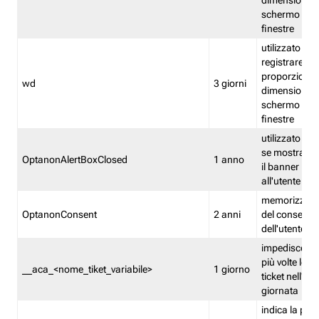
dimensioni de
schermo e de
finestre
utilizzato per
registrare le
proporzioni e
wd
3 giorni
dimensioni de
schermo e de
finestre
utilizzato pe
se mostrare
OptanonAlertBoxClosed
1 anno
il banner pri
all'utente
memorizza lo
OptanonConsent
2 anni
del consenso
dell'utente
impedisce di 
più volte lo s
__aca_<nome_tiket_variabile>
1 giorno
ticket nell'ar
giornata
indica la pre