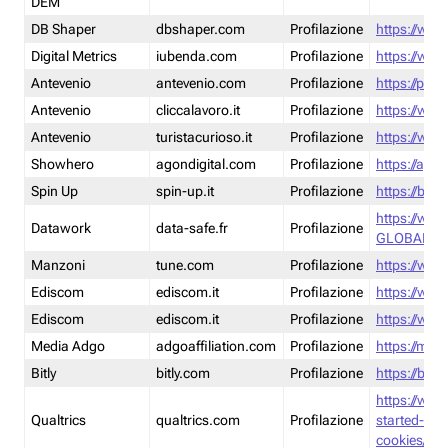
DEM
DB Shaper
dbshaper.com
Profilazione
https://www
Digital Metrics
iubenda.com
Profilazione
https://www
Antevenio
antevenio.com
Profilazione
https://pmp.
Antevenio
cliccalavoro.it
Profilazione
https://www
Antevenio
turistacurioso.it
Profilazione
https://www.
Showhero
agondigital.com
Profilazione
https://agon
Spin Up
spin-up.it
Profilazione
https://blog
https://ww
Datawork
data-safe.fr
Profilazione
GLOBAL-LT
Manzoni
tune.com
Profilazione
https://www
Ediscom
ediscom.it
Profilazione
https://www
Ediscom
ediscom.it
Profilazione
https://www
Media Adgo
adgoaffiliation.com
Profilazione
https://med
Bitly
bitly.com
Profilazione
https://bitl
https://www
Qualtrics
qualtrics.com
Profilazione
started-wi
cookies/