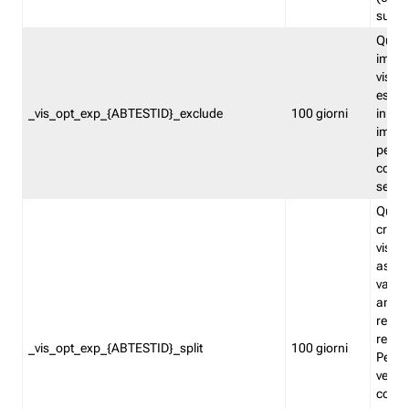
succes
Quest
impos
visita
esclu
_vis_opt_exp_{ABTESTID}_exclude
100 giorni
in bas
impos
percen
coinvo
sempr
Quest
creat
visita
asseg
varia
ancor
reind
relati
_vis_opt_exp_{ABTESTID}_split
100 giorni
Perme
verifi
corri