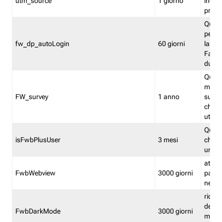
utm_source
1 giorno
indica
proven
Quest
perme
fw_dp_autoLogin
60 giorni
la log
Fastwe
durat
Quest
manti
FW_survey
1 anno
surve
chiuse
utenti
Quest
isFwbPlusUser
3 mesi
che l'
una l
attiva 
FwbWebview
3000 giorni
pagina
nell'
ricor
dell'u
FwbDarkMode
3000 giorni
mode 