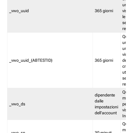
univo
_vwo_uuid
365 giorni
visita
le fun
segme
repor
Quest
un ide
univo
visita
_vwo_uuid_{ABTESTID}
365 giorni
del t
cross
utiliz
segme
repor
Quest
dipendente
memor
dalle
_vwo_ds
persis
impostazioni
visit
dell'account
Insig
Quest
memo
_vwo_sn
30 minuti