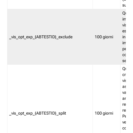
succes
Quest
impos
visita
esclu
_vis_opt_exp_{ABTESTID}_exclude
100 giorni
in bas
impos
percen
coinvo
sempr
Quest
creat
visita
asseg
varia
ancor
reind
relati
_vis_opt_exp_{ABTESTID}_split
100 giorni
Perme
verifi
corri