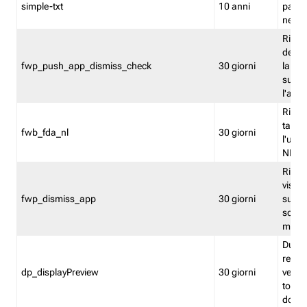
simple-txt
10 anni
pagina
nell'
Ricord
dell'u
fwp_push_app_dismiss_check
30 giorni
la po
sugge
l'audi
Riport
tacci
fwb_fda_nl
30 giorni
l'uten
NL
Ricor
visto 
fwp_dismiss_app
30 giorni
sugge
scari
mobil
Durant
regis
dp_displayPreview
30 giorni
verica
torna
dopo v