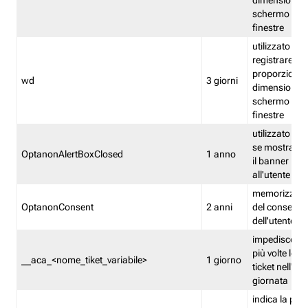
dimensioni de
schermo e de
finestre
utilizzato per
registrare le
proporzioni e
wd
3 giorni
dimensioni de
schermo e de
finestre
utilizzato pe
se mostrare
OptanonAlertBoxClosed
1 anno
il banner pri
all'utente
memorizza lo
OptanonConsent
2 anni
del consenso
dell'utente
impedisce di 
più volte lo s
__aca_<nome_tiket_variabile>
1 giorno
ticket nell'ar
giornata
indica la pre