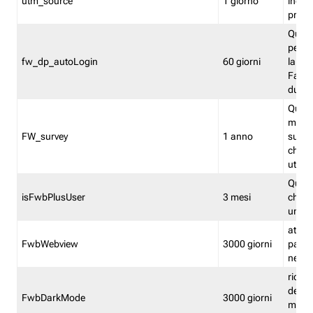
utm_source
1 giorno
indica
proven
Quest
perme
fw_dp_autoLogin
60 giorni
la log
Fastwe
durat
Quest
manti
FW_survey
1 anno
surve
chiuse
utenti
Quest
isFwbPlusUser
3 mesi
che l'
una l
attiva 
FwbWebview
3000 giorni
pagina
nell'
ricor
dell'u
FwbDarkMode
3000 giorni
mode 