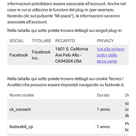
informazioni potrebbero essere associate all'account. Anche nel
caso in cui si utilizzino le funzioni del plug-in (per esempio,
facendo clic sul pulsante "Mi piace"), le informazioni saranno
associate all'account.
Nella tabella qui sotto potete trovare dettagli sui singoli plug-in:
SOCIAL
TITOLARE
RECAPITO
PRIVACY
1601 S. California
Vai alla privacy
Facebook
Facebook
Ave Palo Alto -
policy della
Inc.
CA94304 USA
terza parte
Nella tabella qui sotto potete trovare dettagli sui cookie Tecnici /
Analitici che possono essere impostati navigando su fastweb.it:
Nome cookie
Durata
Descr
salva i
ck_consent
1 anno
conse
dei c
Persi
fastwebit_cp
1 anno
bilanc