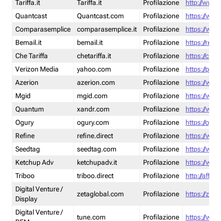
Tariffa.it
Tariffa.it
Profilazione
http://www.t
Quantcast
Quantcast.com
Profilazione
https://www
Comparasemplice
comparasemplice.it
Profilazione
https://www
Bemail.it
bemail.it
Profilazione
https://reta
Che Tariffa
chetariffa.it
Profilazione
https://chet
Verizon Media
yahoo.com
Profilazione
https://pol
Azerion
azerion.com
Profilazione
https://www
Mgid
mgid.com
Profilazione
https://www
Quantum
xandr.com
Profilazione
https://www
Ogury
ogury.com
Profilazione
https://ogur
Refine
refine.direct
Profilazione
https://www.
Seedtag
seedtag.com
Profilazione
https://www
Ketchup Adv
ketchupadv.it
Profilazione
https://www
Triboo
triboo.direct
Profilazione
http://affili
Digital Venture /
zetaglobal.com
Profilazione
https://zeta
Display
Digital Venture /
tune.com
Profilazione
https://www