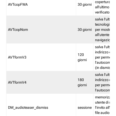
copertura fw
AVTcopFWA
30 giorni
all'ultimo ind
verificato
salva l'ultima
tecnologia ve
AVTcopNom
30 giorni
per mostrarl
all'utente dur
navigazione
salva l'ultimo
indirizzo di 
120
AVTformV3
per permette
giorni
l'autocompl
(in dismissio
salva l'ultimo
180
indirizzo di 
AVTformV4
giorni
per permette
l'autocompl
memorizza la
utente di non
DM_audioteaser_dismiss
sessione
l'invito all'as
file audio del 