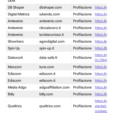
DEM
DB Shaper
dbshaper.com
Profilazione
https://www
Digital Metrics
iubenda.com
Profilazione
https://www
Antevenio
antevenio.com
Profilazione
https://pmp.
Antevenio
cliccalavoro.it
Profilazione
https://www
Antevenio
turistacurioso.it
Profilazione
https://www.
Showhero
agondigital.com
Profilazione
https://agon
Spin Up
spin-up.it
Profilazione
https://blog
https://ww
Datawork
data-safe.fr
Profilazione
GLOBAL-LT
Manzoni
tune.com
Profilazione
https://www
Ediscom
ediscom.it
Profilazione
https://www
Ediscom
ediscom.it
Profilazione
https://www
Media Adgo
adgoaffiliation.com
Profilazione
https://med
Bitly
bitly.com
Profilazione
https://bitl
https://www
Qualtrics
qualtrics.com
Profilazione
started-wi
cookies/