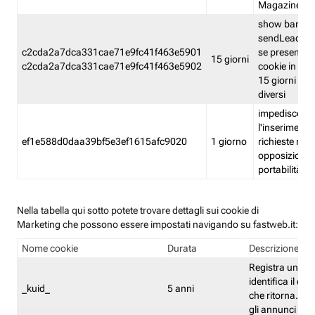
Magazine
show banner
sendLead A
c2cda2a7dca331cae71e9fc41f463e5901
se presenti e
15 giorni
c2cda2a7dca331cae71e9fc41f463e5902
cookie in un 
15 giorni e in
diversi
impedisce
l'inserimento 
ef1e588d0daa39bf5e3ef1615afc9020
1 giorno
richieste mult
opposizione
portabilità g
Nella tabella qui sotto potete trovare dettagli sui cookie di
Marketing che possono essere impostati navigando su fastweb.it:
Nome cookie
Durata
Descrizione
Registra un ID 
identifica il dis
_kuid_
5 anni
che ritorna. L'I
gli annunci mira