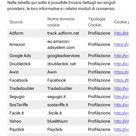
Nella tabella qui sotto è possibile trovare dettagli sui singoli
providers, le loro informative e i relativi moduli di consenso:
Nome dominio
Tipologia
Source
Cookie poli
cookie
Cookie
Adform
track.adform.net
Profilazione
http://site.
eu.amazon-
Amazon
Profilazione
https://www
adsystem.com
Google Ads
googleadservices
Profilazione
http://www.
Doubleclick
doubleclick.net
Profilazione
http://www.
Awin
Awin
Profilazione
https://www
Facebook
Facebook
Profilazione
https://it-
Tradedoubler
Tradedoubler
Profilazione
http://www.
Segugio
segugio.it
Profilazione
http://www.
SosTariffe
sostariffe.it
Profilazione
http://www.s
Facile.it
.facile.it
Profilazione
http://www.f
Yahoo
bluelithium
Profilazione
http://info.
Payclick
Payclick
Profilazione
http://www.p