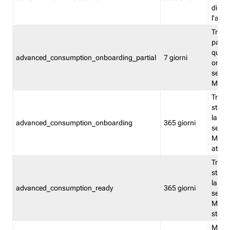
direct
l'attr
Tracc
parzia
quest
advanced_consumption_onboarding_partial
7 giorni
onbord
serviz
Moni
Tracci
stata 
la not
advanced_consumption_onboarding
365 giorni
serviz
Monit
attiva
Tracci
stata 
la not
advanced_consumption_ready
365 giorni
serviz
Monit
stato 
Memor