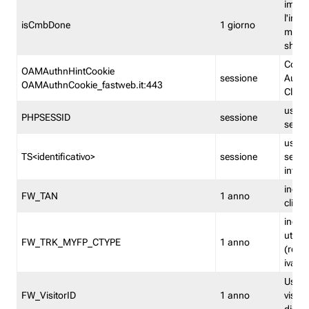
imped
l'inse
isCmbDone
1 giorno
multi
shp
Cooki
OAMAuthnHintCookie
sessione
Auten
OAMAuthnCookie_fastweb.it:443
Clien
usata
PHPSESSID
sessione
sessi
usata
TS<identificativo>
sessione
sessi
inform
indica
FW_TAN
1 anno
clien
indica
utent
FW_TRK_MYFP_CTYPE
1 anno
(resid
iva/i
Usato 
FW_VisitorID
1 anno
visitat