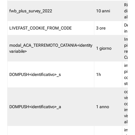
Ricor
fwb_plus_survey_2022
10 anni
di su
all'ut
Dedupl
LIVEFAST_COOKIE_FROM_CODE
3 ore
in Fa
Imped
modal_ACA_TERREMOTO_CATANIA<identity
più vo
1 giorno
variabile>
relati
Catan
imped
più p
DOMPUSH<identificativo>_s
1h
comme
stess
conta
visua
comme
DOMPUSH<identificativo>_a
1 anno
imped
visua
all'in
imped