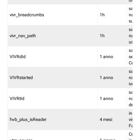
dismi
salva
vivr_breadcrumbs
1h
navig
su vis
salva 
vivr_nav_path
1h
navig
usato
salva 
VIVRdId
1 anno
sessio
Conv
salva 
VIVRstarted
1 anno
navig
ivr ini
salva 
VIVRtId
1 anno
naviga
del cl
indica
fwb_plus_isReader
4 mesi
visual
Fastw
Cooki