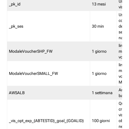
Usato 
_pk_id
13 mesi
visitat
Usato 
comp
_pk_ses
30 min
dell’u
sessi
navig
limita
ModaleVoucherSHP_FW
1 giorno
multi
vouche
limita
multi
ModaleVoucherSMALL_FW
1 giorno
vouch
Medie
Amaz
AWSALB
1 settimana
balan
Quest
creat
visit
_vis_opt_exp_{ABTESTID}_goal_{GOALID}
100 giorni
obiett
nel co