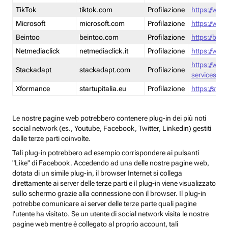
TikTok
tiktok.com
Profilazione
https://www
Microsoft
microsoft.com
Profilazione
https://www
Beintoo
beintoo.com
Profilazione
https://bei
Netmediaclick
netmediaclick.it
Profilazione
https://www
https://ww
Stackadapt
stackadapt.com
Profilazione
services-pri
Xformance
startupitalia.eu
Profilazione
https://start
Le nostre pagine web potrebbero contenere plug-in dei più noti
social network (es., Youtube, Facebook, Twitter, Linkedin) gestiti
dalle terze parti coinvolte.
Tali plug-in potrebbero ad esempio corrispondere ai pulsanti
"Like" di Facebook. Accedendo ad una delle nostre pagine web,
dotata di un simile plug-in, il browser Internet si collega
direttamente ai server delle terze parti e il plug-in viene visualizzato
sullo schermo grazie alla connessione con il browser. Il plug-in
potrebbe comunicare ai server delle terze parte quali pagine
l'utente ha visitato. Se un utente di social network visita le nostre
pagine web mentre è collegato al proprio account, tali