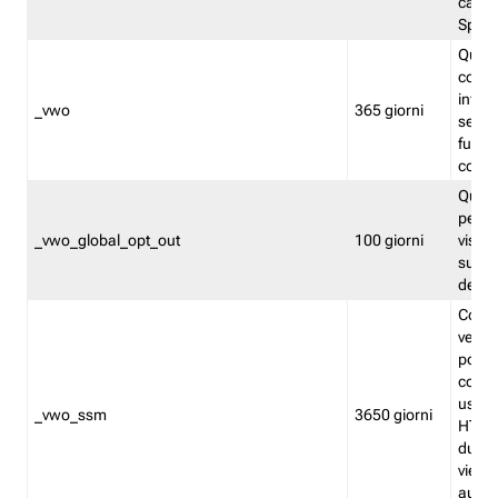
caso 
Split
Quest
conten
infor
_vwo
365 giorni
servi
futuro,
cooki
Quest
persi
_vwo_global_opt_out
100 giorni
visita
su tut
deter
Cookie
verif
possa
cookie
usano 
_vwo_ssm
3650 giorni
HTTP.
durat
viene 
autom