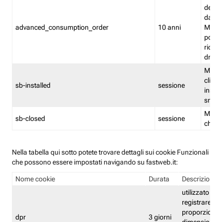
delle 
dash
advanced_consumption_order
10 anni
Monit
posso
riord
drag
Memor
clicca
sb-installed
sessione
instal
smar
Memor
sb-closed
sessione
chius
Nella tabella qui sotto potete trovare dettagli sui cookie Funzionali
che possono essere impostati navigando su fastweb.it:
Nome cookie
Durata
Descrizione
utilizzato per
registrare le
proporzioni e
dpr
3 giorni