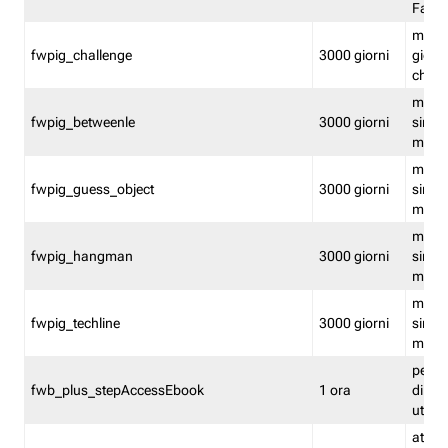
Fastw
mantie
fwpig_challenge
3000 giorni
giochi
chall
mantie
fwpig_betweenle
3000 giorni
singol
modal
mantie
fwpig_guess_object
3000 giorni
singol
modal
mantie
fwpig_hangman
3000 giorni
singol
modal
mantie
fwpig_techline
3000 giorni
singol
modal
perme
fwb_plus_stepAccessEbook
1 ora
di un 
utenti
attiva 