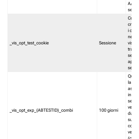
A/B. I
sempr
Cooki
creato
i cook
nel b
_vis_opt_test_cookie
Sessione
visita
tracc
sessi
aperte
sempr
Quest
la var
assegn
in mo
sempr
versi
_vis_opt_exp_{ABTESTID}_combi
100 giorni
durant
succes
corri
versio
(contr