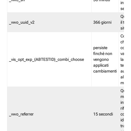
inform
sessi
Quest
_vwo_uuid_v2
366 giorni
il tra
sito 
Cooki
che m
persiste
combi
finchè non
varian
_vis_opt_exp_{ABTESTID}_combi_choose
vengono
la co
applicati
test. 
cambiamenti
autom
all'ap
modif
Quest
memor
infor
riferi
_vwo_referrer
15 secondi
conse
identi
traffi