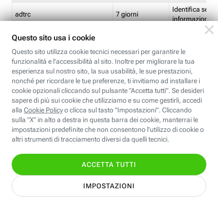
Identifica se so
adtrc
7 giorni
informazioni s
Limite di freq
CFFC<TagID>
7 giorni
composto
Identifica se c'
ricontrollare l'
CM
1 giorno
corrispondenti 
(impostata da 
Identifica se c'
ricontrollare l'
CM14
14 giorni
corrispondenti 
(impostata da 
Identifica l'app
CT<TrackingSetupID>
1 ora
clic per i pixel d
pagine dell'ins
Identifica la quo
EBFC<BannerID>
7 giorni
banner espandi
Identifica la qu
EBFCD<BannerID>
7 giorni
per il banner e