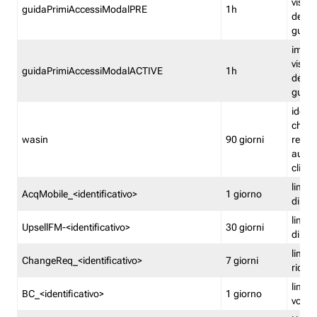
visual
guidaPrimiAccessiModalPRE
1h
della
guida 
imped
visual
guidaPrimiAccessiModalACTIVE
1h
della
guida 
identi
che si
wasin
90 giorni
rete f
autent
clienti
limita
AcqMobile_<identificativo>
1 giorno
di ac
limita
UpsellFM-<identificativo>
30 giorni
di ups
limita
ChangeReq_<identificativo>
7 giorni
ricon
limita
BC_<identificativo>
1 giorno
vouch