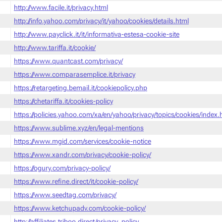
http://www.facile.it/privacy.html
http://info.yahoo.com/privacy/it/yahoo/cookies/details.html
http://www.payclick.it/it/informativa-estesa-cookie-site
http://www.tariffa.it/cookie/
https://www.quantcast.com/privacy/
https://www.comparasemplice.it/privacy
https://retargeting.bemail.it/cookiepolicy.php
https://chetariffa.it/cookies-policy
https://policies.yahoo.com/xa/en/yahoo/privacy/topics/cookies/index
https://www.sublime.xyz/en/legal-mentions
https://www.mgid.com/services/cookie-notice
https://www.xandr.com/privacy/cookie-policy/
https://ogury.com/privacy-policy/
https://www.refine.direct/it/cookie-policy/
https://www.seedtag.com/privacy/
https://www.ketchupadv.com/cookie-policy/
http://affiliates.triboo.direct/privacy_policy