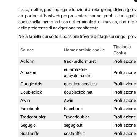
Il sito, inoltre, può impiegare funzioni di retargeting di terzi (p
dai partner di Fastweb per presentare banner pubblicitari legati al
cookie nella memoria fissa del terminale di chi naviga, con infor
delle preferenze di navigazione manifestate.
Nella tabella qui sotto è possibile trovare dettagli sui singoli prov
Tipologia
Source
Nome dominio cookie
Cookie
Adform
track.adform.net
Profilazione
eu.amazon-
Amazon
Profilazione
adsystem.com
Google Ads
googleadservices
Profilazione
Doubleclick
doubleclick.net
Profilazione
Awin
Awin
Profilazione
Facebook
Facebook
Profilazione
Tradedoubler
Tradedoubler
Profilazione
Segugio
segugio.it
Profilazione
SosTariffe
sostariffe.it
Profilazione