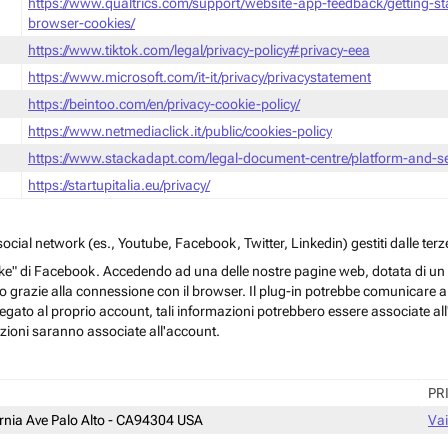
https://www.qualtrics.com/support/website-app-feedback/getting-s
browser-cookies/
https://www.tiktok.com/legal/privacy-policy#privacy-eea
https://www.microsoft.com/it-it/privacy/privacystatement
https://beintoo.com/en/privacy-cookie-policy/
https://www.netmediaclick.it/public/cookies-policy
https://www.stackadapt.com/legal-document-centre/platform-and-ser
https://startupitalia.eu/privacy/
cial network (es., Youtube, Facebook, Twitter, Linkedin) gestiti dalle terze
ke" di Facebook. Accedendo ad una delle nostre pagine web, dotata di un sim
rmo grazie alla connessione con il browser. Il plug-in potrebbe comunicare ai 
egato al proprio account, tali informazioni potrebbero essere associate all'a
azioni saranno associate all'account.
PR
ornia Ave Palo Alto - CA94304 USA
Vai