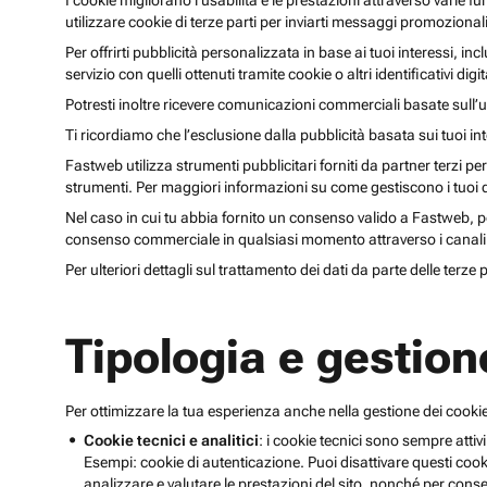
I cookie migliorano l’usabilità e le prestazioni attraverso varie f
utilizzare cookie di terze parti per inviarti messaggi promoziona
Per offrirti pubblicità personalizzata in base ai tuoi interessi, inc
servizio con quelli ottenuti tramite cookie o altri identificativi di
Potresti inoltre ricevere comunicazioni commerciali basate sull’us
Ti ricordiamo che l’esclusione dalla pubblicità basata sui tuoi in
Fastweb utilizza strumenti pubblicitari forniti da partner terzi pe
strumenti. Per maggiori informazioni su come gestiscono i tuoi dat
Nel caso in cui tu abbia fornito un consenso valido a Fastweb, potr
consenso commerciale in qualsiasi momento attraverso i canali 
Per ulteriori dettagli sul trattamento dei dati da parte delle terze
Tipologia e gestion
Per ottimizzare la tua esperienza anche nella gestione dei cookie
Cookie tecnici e analitici
: i cookie tecnici sono sempre attivi
Esempi: cookie di autenticazione. Puoi disattivare questi coo
analizzare e valutare le prestazioni del sito, nonché per conse