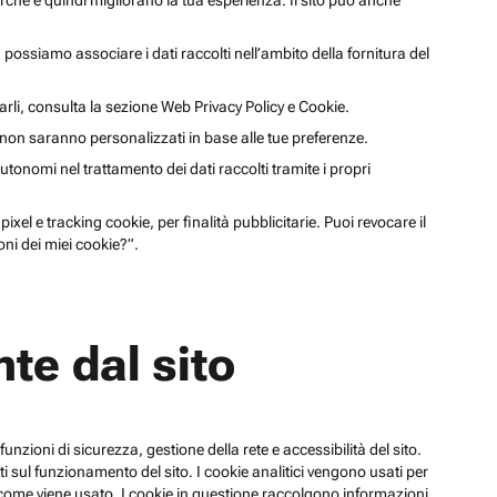
cerche e quindi migliorano la tua esperienza. Il sito può anche
li, possiamo associare i dati raccolti nell’ambito della fornitura del
arli, consulta la sezione Web Privacy Policy e Cookie.
a non saranno personalizzati in base alle tue preferenze.
utonomi nel trattamento dei dati raccolti tramite i propri
xel e tracking cookie, per finalità pubblicitarie. Puoi revocare il
ni dei miei cookie?”.
te dal sito
funzioni di sicurezza, gestione della rete e accessibilità del sito.
 sul funzionamento del sito. I cookie analitici vengono usati per
su come viene usato. I cookie in questione raccolgono informazioni