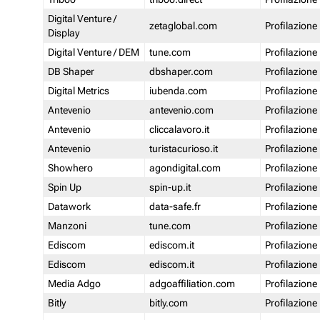
Digital Venture /
zetaglobal.com
Profilazione
Display
Digital Venture / DEM
tune.com
Profilazione
DB Shaper
dbshaper.com
Profilazione
Digital Metrics
iubenda.com
Profilazione
Antevenio
antevenio.com
Profilazione
Antevenio
cliccalavoro.it
Profilazione
Antevenio
turistacurioso.it
Profilazione
Showhero
agondigital.com
Profilazione
Spin Up
spin-up.it
Profilazione
Datawork
data-safe.fr
Profilazione
Manzoni
tune.com
Profilazione
Ediscom
ediscom.it
Profilazione
Ediscom
ediscom.it
Profilazione
Media Adgo
adgoaffiliation.com
Profilazione
Bitly
bitly.com
Profilazione