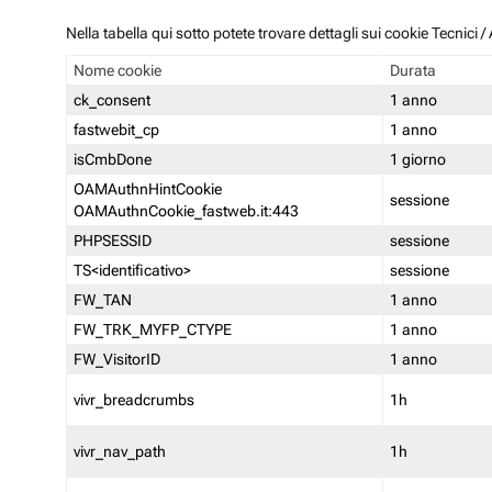
Nella tabella qui sotto potete trovare dettagli sui cookie Tecnici
Nome cookie
Durata
ck_consent
1 anno
fastwebit_cp
1 anno
isCmbDone
1 giorno
OAMAuthnHintCookie
sessione
OAMAuthnCookie_fastweb.it:443
PHPSESSID
sessione
TS<identificativo>
sessione
FW_TAN
1 anno
FW_TRK_MYFP_CTYPE
1 anno
FW_VisitorID
1 anno
vivr_breadcrumbs
1h
vivr_nav_path
1h