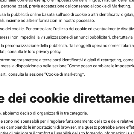
unzionalità come ad esempio le impostazioni della lingua, i risultati delle ri
li personalizzati, previa accettazione del consenso ai cookie di Marketing.
lusa la pubblicità online basata sull’uso di cookie o altri identificativi digita
gitali, insieme ad altre informazioni in nostro possesso.
o dei cookie. Per controllare l’utilizzo dei cookie ed eventualmente disattiv
teressi non impedirà la visualizzazione di annunci pubblicitari, che tuttavi
r la personalizzazione della pubblicità. Tali soggetti operano come titolari a
i, consulta le loro privacy policy.
emmo trasmettere a terze parti identificativi digitali di retargeting, come pi
messi a disposizione o nella sezione “Come posso cambiare le impostazio
 parti, consulta la sezione “Cookie di marketing”.
e dei cookie direttamen
, abbiamo deciso di organizzarli in tre categorie.
 e sono indispensabili per il regolare funzionamento del sito e delle relative 
kies cambiando le impostazioni di browser, ma questo potrebbe avere effetti
ntire di migliorare il comfort e l’usabilità del sito fornendo informazioni 