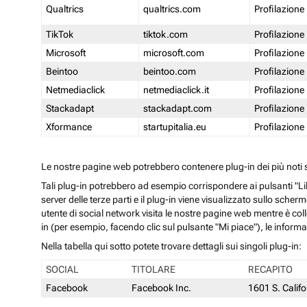
Qualtrics
qualtrics.com
Profilazione
TikTok
tiktok.com
Profilazione
Microsoft
microsoft.com
Profilazione
Beintoo
beintoo.com
Profilazione
Netmediaclick
netmediaclick.it
Profilazione
Stackadapt
stackadapt.com
Profilazione
Xformance
startupitalia.eu
Profilazione
Le nostre pagine web potrebbero contenere plug-in dei più noti so
Tali plug-in potrebbero ad esempio corrispondere ai pulsanti "Li
server delle terze parti e il plug-in viene visualizzato sullo sche
utente di social network visita le nostre pagine web mentre è coll
in (per esempio, facendo clic sul pulsante "Mi piace"), le inform
Nella tabella qui sotto potete trovare dettagli sui singoli plug-in:
SOCIAL
TITOLARE
RECAPITO
Facebook
Facebook Inc.
1601 S. Calif