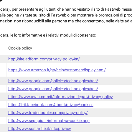
roviders), per presentare agli utenti che hanno visitato il sito di Fastweb me
le pagine visitate sul sito di Fastweb o per mostrare le promozioni di prodott
mazioni non riconducibili alla persona ma che consentono, nelle visite ad a
iders, le loro informative e i relativi moduli di consenso:
Cookie policy
http://site.adform.com/privacy-policy/en/
https://www.amazon.it/gp/help/customer/display.html/
http://www.google.com/policies/technologies/ads/
http://www.google.com/policies/technologies/ads/
https://www.awin.com/it/informazioni-legali/privacy-policy
https://it-it.facebook.com/about/privacy/cookies
http://www.tradedoubler.com/privacy-policy/
http://www.segugio.it/informativa-cookie.asp
http://www.sostariffe.it/info/privacy