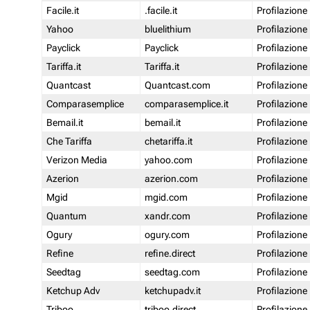
Facile.it
.facile.it
Profilazione
Yahoo
bluelithium
Profilazione
Payclick
Payclick
Profilazione
Tariffa.it
Tariffa.it
Profilazione
Quantcast
Quantcast.com
Profilazione
Comparasemplice
comparasemplice.it
Profilazione
Bemail.it
bemail.it
Profilazione
Che Tariffa
chetariffa.it
Profilazione
Verizon Media
yahoo.com
Profilazione
Azerion
azerion.com
Profilazione
Mgid
mgid.com
Profilazione
Quantum
xandr.com
Profilazione
Ogury
ogury.com
Profilazione
Refine
refine.direct
Profilazione
Seedtag
seedtag.com
Profilazione
Ketchup Adv
ketchupadv.it
Profilazione
Triboo
triboo.direct
Profilazione