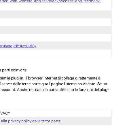
tarted-with-website-app-feedback/website-app-feedback-
vices-privacy-policy
 parti coinvolte.
ile plug-in, il browser Internet si collega direttamente ai
server delle terze parte quali pagine l'utente ha visitato. Se un
ccount. Anche nel caso in cui si utilizzino le funzioni del plug-
IVACY
 alla privacy policy della terza parte