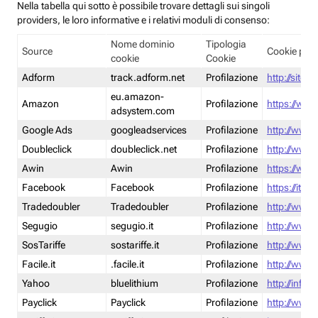
Nella tabella qui sotto è possibile trovare dettagli sui singoli
providers, le loro informative e i relativi moduli di consenso:
Nome dominio
Tipologia
Source
Cookie poli
cookie
Cookie
Adform
track.adform.net
Profilazione
http://site.
eu.amazon-
Amazon
Profilazione
https://www
adsystem.com
Google Ads
googleadservices
Profilazione
http://www.
Doubleclick
doubleclick.net
Profilazione
http://www.
Awin
Awin
Profilazione
https://www
Facebook
Facebook
Profilazione
https://it-
Tradedoubler
Tradedoubler
Profilazione
http://www.
Segugio
segugio.it
Profilazione
http://www.
SosTariffe
sostariffe.it
Profilazione
http://www.s
Facile.it
.facile.it
Profilazione
http://www.f
Yahoo
bluelithium
Profilazione
http://info.
Payclick
Payclick
Profilazione
http://www.p