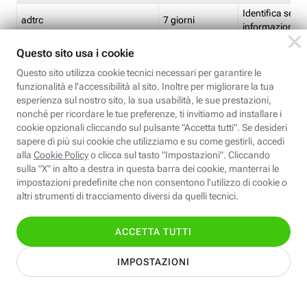
Identifica se so
adtrc
7 giorni
informazioni s
Limite di freq
CFFC<TagID>
7 giorni
composto
Identifica se c'
ricontrollare l'
CM
1 giorno
corrispondenti 
(impostata da 
Identifica se c'
ricontrollare l'
CM14
14 giorni
corrispondenti 
(impostata da 
Identifica l'app
CT<TrackingSetupID>
1 ora
clic per i pixel d
pagine dell'ins
Identifica la quo
EBFC<BannerID>
7 giorni
banner espandi
Identifica la qu
EBFCD<BannerID>
7 giorni
per il banner e