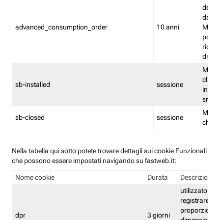
delle 
dash
advanced_consumption_order
10 anni
Monit
posso
riord
drag
Memor
clicca
sb-installed
sessione
instal
smar
Memor
sb-closed
sessione
chius
Nella tabella qui sotto potete trovare dettagli sui cookie Funzionali
che possono essere impostati navigando su fastweb.it:
Nome cookie
Durata
Descrizione
utilizzato per
registrare le
proporzioni e
dpr
3 giorni