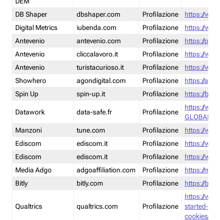
DEM
DB Shaper
dbshaper.com
Profilazione
https://www
Digital Metrics
iubenda.com
Profilazione
https://www
Antevenio
antevenio.com
Profilazione
https://pmp.
Antevenio
cliccalavoro.it
Profilazione
https://www
Antevenio
turistacurioso.it
Profilazione
https://www.
Showhero
agondigital.com
Profilazione
https://agon
Spin Up
spin-up.it
Profilazione
https://blog
https://ww
Datawork
data-safe.fr
Profilazione
GLOBAL-LT
Manzoni
tune.com
Profilazione
https://www
Ediscom
ediscom.it
Profilazione
https://www
Ediscom
ediscom.it
Profilazione
https://www
Media Adgo
adgoaffiliation.com
Profilazione
https://med
Bitly
bitly.com
Profilazione
https://bitl
https://www
Qualtrics
qualtrics.com
Profilazione
started-wi
cookies/