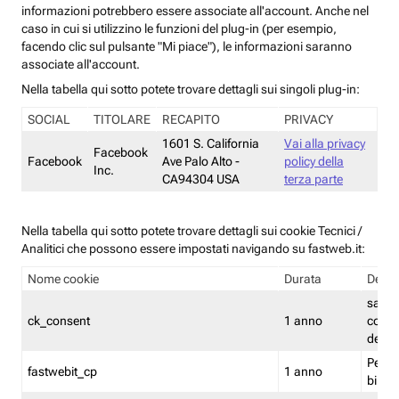
informazioni potrebbero essere associate all'account. Anche nel
caso in cui si utilizzino le funzioni del plug-in (per esempio,
facendo clic sul pulsante "Mi piace"), le informazioni saranno
associate all'account.
Nella tabella qui sotto potete trovare dettagli sui singoli plug-in:
SOCIAL
TITOLARE
RECAPITO
PRIVACY
1601 S. California
Vai alla privacy
Facebook
Facebook
Ave Palo Alto -
policy della
Inc.
CA94304 USA
terza parte
Nella tabella qui sotto potete trovare dettagli sui cookie Tecnici /
Analitici che possono essere impostati navigando su fastweb.it:
Nome cookie
Durata
Descr
salva i
ck_consent
1 anno
conse
dei c
Persi
fastwebit_cp
1 anno
bilanc