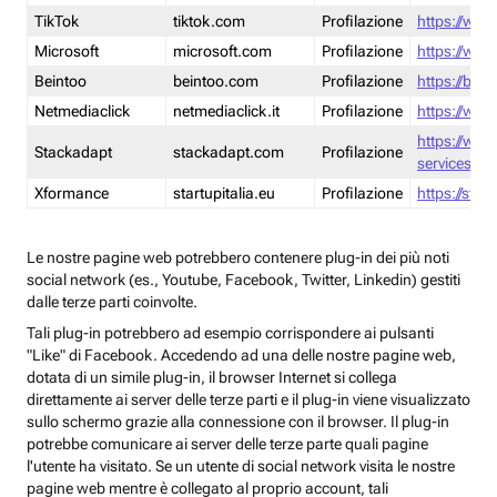
TikTok
tiktok.com
Profilazione
https://www
Microsoft
microsoft.com
Profilazione
https://www
Beintoo
beintoo.com
Profilazione
https://bei
Netmediaclick
netmediaclick.it
Profilazione
https://www
https://ww
Stackadapt
stackadapt.com
Profilazione
services-pri
Xformance
startupitalia.eu
Profilazione
https://start
Le nostre pagine web potrebbero contenere plug-in dei più noti
social network (es., Youtube, Facebook, Twitter, Linkedin) gestiti
dalle terze parti coinvolte.
Tali plug-in potrebbero ad esempio corrispondere ai pulsanti
"Like" di Facebook. Accedendo ad una delle nostre pagine web,
dotata di un simile plug-in, il browser Internet si collega
direttamente ai server delle terze parti e il plug-in viene visualizzato
sullo schermo grazie alla connessione con il browser. Il plug-in
potrebbe comunicare ai server delle terze parte quali pagine
l'utente ha visitato. Se un utente di social network visita le nostre
pagine web mentre è collegato al proprio account, tali