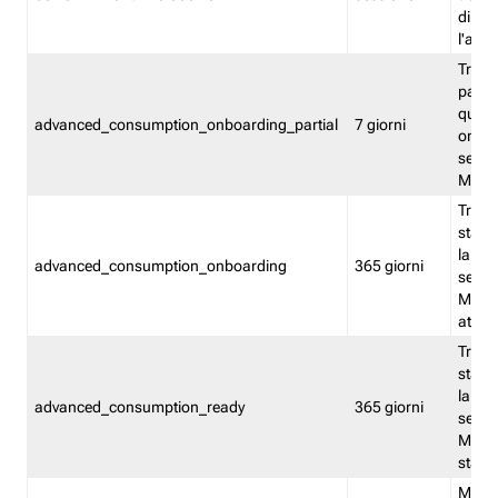
direct
l'attr
Tracc
parzia
quest
advanced_consumption_onboarding_partial
7 giorni
onbord
serviz
Moni
Tracci
stata 
la not
advanced_consumption_onboarding
365 giorni
serviz
Monit
attiva
Tracci
stata 
la not
advanced_consumption_ready
365 giorni
serviz
Monit
stato 
Memor