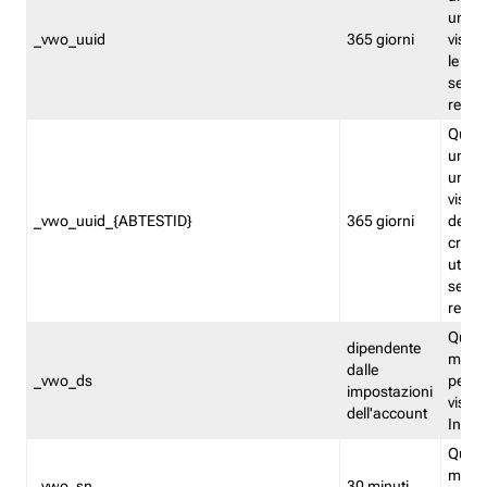
univo
_vwo_uuid
365 giorni
visita
le fun
segme
repor
Quest
un ide
univo
visita
_vwo_uuid_{ABTESTID}
365 giorni
del t
cross
utiliz
segme
repor
Quest
dipendente
memor
dalle
_vwo_ds
persis
impostazioni
visit
dell'account
Insig
Quest
memo
_vwo_sn
30 minuti