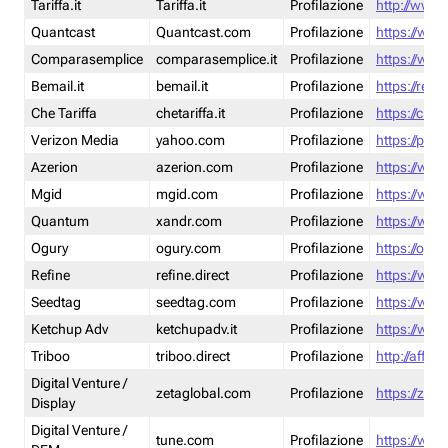
Tariffa.it
Tariffa.it
Profilazione
http://www.t
Quantcast
Quantcast.com
Profilazione
https://www
Comparasemplice
comparasemplice.it
Profilazione
https://www
Bemail.it
bemail.it
Profilazione
https://reta
Che Tariffa
chetariffa.it
Profilazione
https://chet
Verizon Media
yahoo.com
Profilazione
https://pol
Azerion
azerion.com
Profilazione
https://www
Mgid
mgid.com
Profilazione
https://www
Quantum
xandr.com
Profilazione
https://www
Ogury
ogury.com
Profilazione
https://ogur
Refine
refine.direct
Profilazione
https://www.
Seedtag
seedtag.com
Profilazione
https://www
Ketchup Adv
ketchupadv.it
Profilazione
https://www
Triboo
triboo.direct
Profilazione
http://affili
Digital Venture /
zetaglobal.com
Profilazione
https://zeta
Display
Digital Venture /
tune.com
Profilazione
https://www