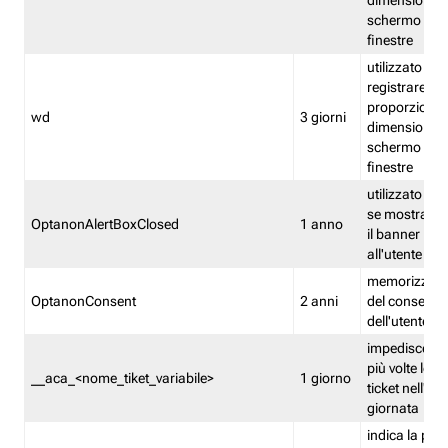
dimensioni de
schermo e de
finestre
utilizzato per
registrare le
proporzioni e
wd
3 giorni
dimensioni de
schermo e de
finestre
utilizzato pe
se mostrare
OptanonAlertBoxClosed
1 anno
il banner pri
all'utente
memorizza lo
OptanonConsent
2 anni
del consenso
dell'utente
impedisce di 
più volte lo s
__aca_<nome_tiket_variabile>
1 giorno
ticket nell'ar
giornata
indica la pre