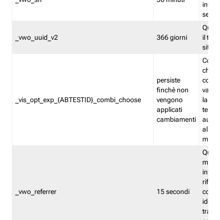
inform
sessi
Quest
_vwo_uuid_v2
366 giorni
il tra
sito 
Cooki
che m
persiste
combi
finchè non
varian
_vis_opt_exp_{ABTESTID}_combi_choose
vengono
la co
applicati
test. 
cambiamenti
autom
all'ap
modif
Quest
memor
infor
riferi
_vwo_referrer
15 secondi
conse
identi
traffi