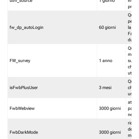
utm_source
1 giorno
indica
proven
Quest
perme
fw_dp_autoLogin
60 giorni
la log
Fastwe
durat
Quest
manti
FW_survey
1 anno
surve
chiuse
utenti
Quest
isFwbPlusUser
3 mesi
che l'
una l
attiva 
FwbWebview
3000 giorni
pagina
nell'
ricor
dell'u
FwbDarkMode
3000 giorni
mode 