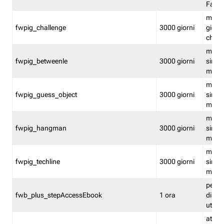
Fastw
mantie
fwpig_challenge
3000 giorni
giochi
chall
mantie
fwpig_betweenle
3000 giorni
singol
modal
mantie
fwpig_guess_object
3000 giorni
singol
modal
mantie
fwpig_hangman
3000 giorni
singol
modal
mantie
fwpig_techline
3000 giorni
singol
modal
perme
fwb_plus_stepAccessEbook
1 ora
di un 
utenti
attiva 