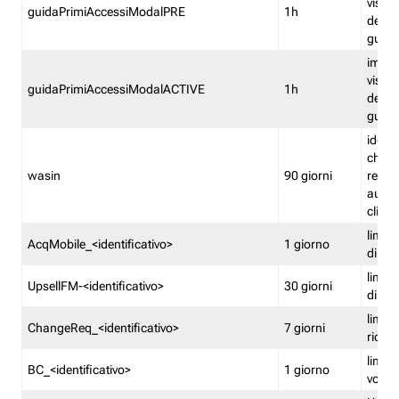
visual
guidaPrimiAccessiModalPRE
1h
della
guida 
imped
visual
guidaPrimiAccessiModalACTIVE
1h
della
guida 
identi
che si
wasin
90 giorni
rete f
autent
clienti
limita
AcqMobile_<identificativo>
1 giorno
di ac
limita
UpsellFM-<identificativo>
30 giorni
di ups
limita
ChangeReq_<identificativo>
7 giorni
ricon
limita
BC_<identificativo>
1 giorno
vouch