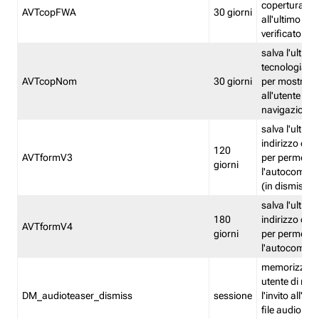
copertura fw
AVTcopFWA
30 giorni
all'ultimo ind
verificato
salva l'ultima
tecnologia ve
AVTcopNom
30 giorni
per mostrarl
all'utente dur
navigazione
salva l'ultimo
indirizzo di 
120
AVTformV3
per permette
giorni
l'autocompl
(in dismissio
salva l'ultimo
180
indirizzo di 
AVTformV4
giorni
per permette
l'autocompl
memorizza la
utente di non
DM_audioteaser_dismiss
sessione
l'invito all'as
file audio del 