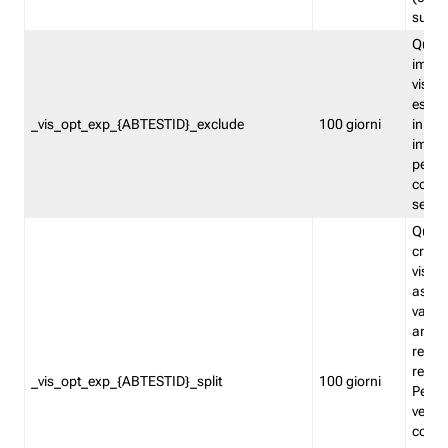
succes
Quest
impos
visita
esclu
_vis_opt_exp_{ABTESTID}_exclude
100 giorni
in bas
impos
percen
coinvo
sempr
Quest
creat
visita
asseg
varia
ancor
reind
relati
_vis_opt_exp_{ABTESTID}_split
100 giorni
Perme
verifi
corri