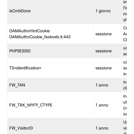
imped
l'inse
isCmbDone
1 giorno
multi
shp
Cooki
OAMAuthnHintCookie
sessione
Auten
OAMAuthnCookie_fastweb.it:443
Clien
usata
PHPSESSID
sessione
sessi
usata
TS<identificativo>
sessione
sessi
inform
indica
FW_TAN
1 anno
clien
indica
utent
FW_TRK_MYFP_CTYPE
1 anno
(resid
iva/i
Usato 
FW_VisitorID
1 anno
visitat