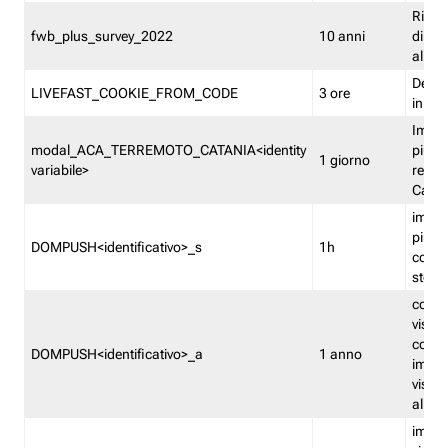
Ricor
fwb_plus_survey_2022
10 anni
di su
all'ut
Dedupl
LIVEFAST_COOKIE_FROM_CODE
3 ore
in Fa
Imped
modal_ACA_TERREMOTO_CATANIA<identity
più vo
1 giorno
variabile>
relati
Catan
imped
più p
DOMPUSH<identificativo>_s
1h
comme
stess
conta
visua
comme
DOMPUSH<identificativo>_a
1 anno
imped
visua
all'in
imped