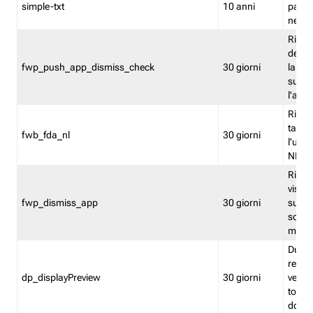
simple-txt
10 anni
pagina
nell'
Ricord
dell'u
fwp_push_app_dismiss_check
30 giorni
la po
sugge
l'audi
Riport
tacci
fwb_fda_nl
30 giorni
l'uten
NL
Ricor
visto 
fwp_dismiss_app
30 giorni
sugge
scari
mobil
Durant
regis
dp_displayPreview
30 giorni
verica
torna
dopo v