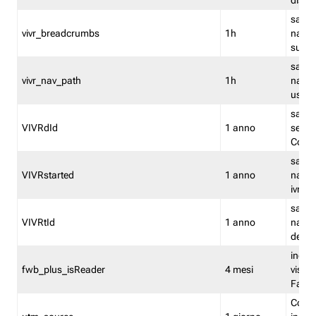
dismi
salva
vivr_breadcrumbs
1h
navig
su vis
salva 
vivr_nav_path
1h
navig
usato
salva 
VIVRdId
1 anno
sessio
Conv
salva 
VIVRstarted
1 anno
navig
ivr ini
salva 
VIVRtId
1 anno
naviga
del cl
indica
fwb_plus_isReader
4 mesi
visual
Fastw
Cooki