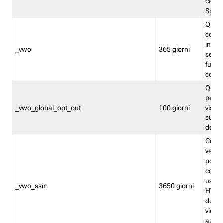
caso 
Split
Quest
conten
infor
_vwo
365 giorni
servi
futuro,
cooki
Quest
persi
_vwo_global_opt_out
100 giorni
visita
su tut
deter
Cookie
verif
possa
cookie
usano 
_vwo_ssm
3650 giorni
HTTP.
durat
viene 
autom