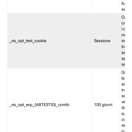
A/B. I
sempr
Cooki
creato
i cook
nel b
_vis_opt_test_cookie
Sessione
visita
tracc
sessi
aperte
sempr
Quest
la var
assegn
in mo
sempr
versi
_vis_opt_exp_{ABTESTID}_combi
100 giorni
durant
succes
corri
versio
(contr