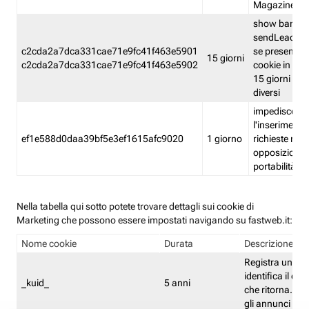
Magazine
show banner
sendLead A
c2cda2a7dca331cae71e9fc41f463e5901
se presenti e
15 giorni
c2cda2a7dca331cae71e9fc41f463e5902
cookie in un 
15 giorni e in
diversi
impedisce
l'inserimento 
ef1e588d0daa39bf5e3ef1615afc9020
1 giorno
richieste mult
opposizione
portabilità g
Nella tabella qui sotto potete trovare dettagli sui cookie di
Marketing che possono essere impostati navigando su fastweb.it:
Nome cookie
Durata
Descrizione
Registra un ID 
identifica il dis
_kuid_
5 anni
che ritorna. L'I
gli annunci mira