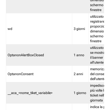
dimensioni de
schermo e de
finestre
utilizzato per
registrare le
proporzioni e
wd
3 giorni
dimensioni de
schermo e de
finestre
utilizzato pe
se mostrare
OptanonAlertBoxClosed
1 anno
il banner pri
all'utente
memorizza lo
OptanonConsent
2 anni
del consenso
dell'utente
impedisce di 
più volte lo s
__aca_<nome_tiket_variabile>
1 giorno
ticket nell'ar
giornata
indica la pre