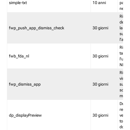
simple-txt
10 anni
pagina
nell'
Ricord
dell'u
fwp_push_app_dismiss_check
30 giorni
la po
sugge
l'audi
Riport
tacci
fwb_fda_nl
30 giorni
l'uten
NL
Ricor
visto 
fwp_dismiss_app
30 giorni
sugge
scari
mobil
Durant
regis
dp_displayPreview
30 giorni
verica
torna
dopo v