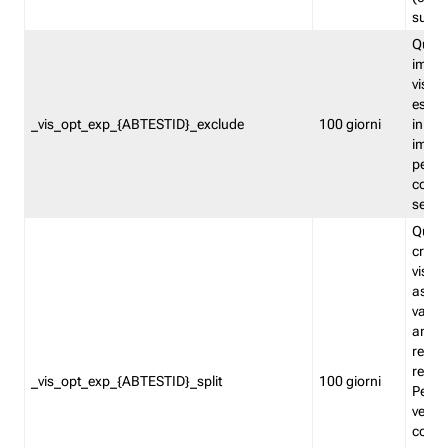
succes
Quest
impos
visita
esclu
_vis_opt_exp_{ABTESTID}_exclude
100 giorni
in bas
impos
percen
coinvo
sempr
Quest
creat
visita
asseg
varia
ancor
reind
relati
_vis_opt_exp_{ABTESTID}_split
100 giorni
Perme
verifi
corri