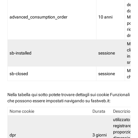
delle 
dash
advanced_consumption_order
10 anni
Monit
posso
riord
drag
Memor
clicca
sb-installed
sessione
instal
smar
Memor
sb-closed
sessione
chius
Nella tabella qui sotto potete trovare dettagli sui cookie Funzionali
che possono essere impostati navigando su fastweb.it:
Nome cookie
Durata
Descrizione
utilizzato per
registrare le
proporzioni e
dpr
3 giorni