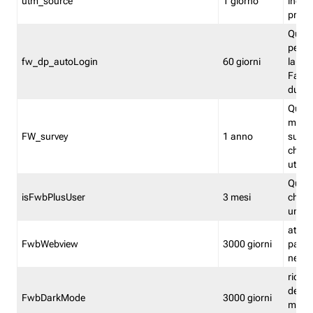
utm_source
1 giorno
indica
proven
Quest
perme
fw_dp_autoLogin
60 giorni
la log
Fastwe
durat
Quest
manti
FW_survey
1 anno
surve
chiuse
utenti
Quest
isFwbPlusUser
3 mesi
che l'
una l
attiva 
FwbWebview
3000 giorni
pagina
nell'
ricor
dell'u
FwbDarkMode
3000 giorni
mode 