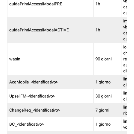
visual
guidaPrimiAccessiModalPRE
1h
della
guida 
imped
visual
guidaPrimiAccessiModalACTIVE
1h
della
guida 
identi
che si
wasin
90 giorni
rete f
autent
clienti
limita
AcqMobile_<identificativo>
1 giorno
di ac
limita
UpsellFM-<identificativo>
30 giorni
di ups
limita
ChangeReq_<identificativo>
7 giorni
ricon
limita
BC_<identificativo>
1 giorno
vouch