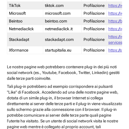
TikTok
tiktok.com
Profilazione
https://www
Microsoft
microsoft.com
Profilazione
https://www
Beintoo
beintoo.com
Profilazione
https://bei
Netmediaclick
netmediaclick.it
Profilazione
https://www
https://ww
Stackadapt
stackadapt.com
Profilazione
services-pri
Xformance
startupitalia.eu
Profilazione
https://start
Le nostre pagine web potrebbero contenere plug-in dei più noti
social network (es., Youtube, Facebook, Twitter, Linkedin) gestiti
dalle terze parti coinvolte.
Tali plug-in potrebbero ad esempio corrispondere ai pulsanti
"Like" di Facebook. Accedendo ad una delle nostre pagine web,
dotata di un simile plug-in, il browser Internet si collega
direttamente ai server delle terze parti e il plug-in viene visualizzato
sullo schermo grazie alla connessione con il browser. Il plug-in
potrebbe comunicare ai server delle terze parte quali pagine
l'utente ha visitato. Se un utente di social network visita le nostre
pagine web mentre è collegato al proprio account, tali