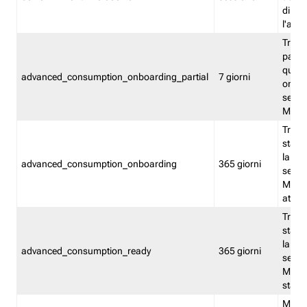
direct
l'attr
Tracc
parzia
quest
advanced_consumption_onboarding_partial
7 giorni
onbord
serviz
Moni
Tracci
stata 
la not
advanced_consumption_onboarding
365 giorni
serviz
Monit
attiva
Tracci
stata 
la not
advanced_consumption_ready
365 giorni
serviz
Monit
stato 
Memor