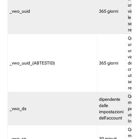
univo
_vwo_uuid
365 giorni
visita
le fun
segme
repor
Quest
un ide
univo
visita
_vwo_uuid_{ABTESTID}
365 giorni
del t
cross
utiliz
segme
repor
Quest
dipendente
memor
dalle
_vwo_ds
persis
impostazioni
visit
dell'account
Insig
Quest
memo
_vwo_sn
30 minuti