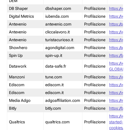
DEM
DB Shaper
dbshaper.com
Profilazione
https://www
Digital Metrics
iubenda.com
Profilazione
https://www
Antevenio
antevenio.com
Profilazione
https://pmp.
Antevenio
cliccalavoro.it
Profilazione
https://www
Antevenio
turistacurioso.it
Profilazione
https://www.
Showhero
agondigital.com
Profilazione
https://agon
Spin Up
spin-up.it
Profilazione
https://blog
https://ww
Datawork
data-safe.fr
Profilazione
GLOBAL-LT
Manzoni
tune.com
Profilazione
https://www
Ediscom
ediscom.it
Profilazione
https://www
Ediscom
ediscom.it
Profilazione
https://www
Media Adgo
adgoaffiliation.com
Profilazione
https://med
Bitly
bitly.com
Profilazione
https://bitl
https://www
Qualtrics
qualtrics.com
Profilazione
started-wi
cookies/