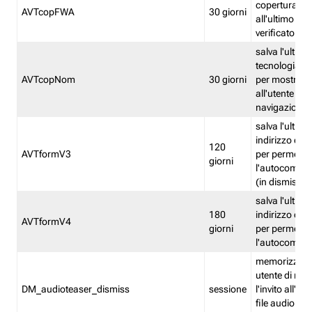
copertura fw
AVTcopFWA
30 giorni
all'ultimo ind
verificato
salva l'ultima
tecnologia ve
AVTcopNom
30 giorni
per mostrarl
all'utente dur
navigazione
salva l'ultimo
indirizzo di 
120
AVTformV3
per permette
giorni
l'autocompl
(in dismissio
salva l'ultimo
180
indirizzo di 
AVTformV4
giorni
per permette
l'autocompl
memorizza la
utente di non
DM_audioteaser_dismiss
sessione
l'invito all'as
file audio del 