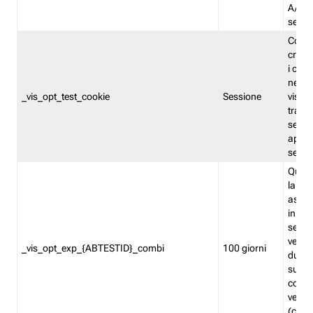
A/B. I
sempr
Cooki
creato
i cook
nel b
_vis_opt_test_cookie
Sessione
visita
tracc
sessi
aperte
sempr
Quest
la var
assegn
in mo
sempr
versi
_vis_opt_exp_{ABTESTID}_combi
100 giorni
durant
succes
corri
versio
(contr