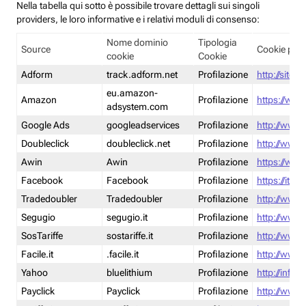
Nella tabella qui sotto è possibile trovare dettagli sui singoli
providers, le loro informative e i relativi moduli di consenso:
Nome dominio
Tipologia
Source
Cookie poli
cookie
Cookie
Adform
track.adform.net
Profilazione
http://site.
eu.amazon-
Amazon
Profilazione
https://www
adsystem.com
Google Ads
googleadservices
Profilazione
http://www.
Doubleclick
doubleclick.net
Profilazione
http://www.
Awin
Awin
Profilazione
https://www
Facebook
Facebook
Profilazione
https://it-
Tradedoubler
Tradedoubler
Profilazione
http://www.
Segugio
segugio.it
Profilazione
http://www.
SosTariffe
sostariffe.it
Profilazione
http://www.s
Facile.it
.facile.it
Profilazione
http://www.f
Yahoo
bluelithium
Profilazione
http://info.
Payclick
Payclick
Profilazione
http://www.p