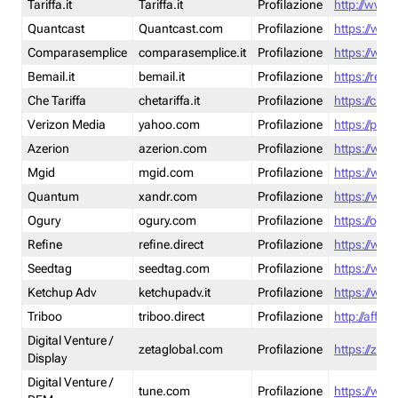
Tariffa.it
Tariffa.it
Profilazione
http://www.t
Quantcast
Quantcast.com
Profilazione
https://www
Comparasemplice
comparasemplice.it
Profilazione
https://www
Bemail.it
bemail.it
Profilazione
https://reta
Che Tariffa
chetariffa.it
Profilazione
https://chet
Verizon Media
yahoo.com
Profilazione
https://pol
Azerion
azerion.com
Profilazione
https://www
Mgid
mgid.com
Profilazione
https://www
Quantum
xandr.com
Profilazione
https://www
Ogury
ogury.com
Profilazione
https://ogur
Refine
refine.direct
Profilazione
https://www.
Seedtag
seedtag.com
Profilazione
https://www
Ketchup Adv
ketchupadv.it
Profilazione
https://www
Triboo
triboo.direct
Profilazione
http://affili
Digital Venture /
zetaglobal.com
Profilazione
https://zeta
Display
Digital Venture /
tune.com
Profilazione
https://www