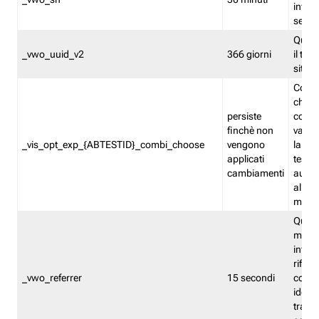
inform
sessi
Quest
_vwo_uuid_v2
366 giorni
il tra
sito 
Cooki
che m
persiste
combi
finchè non
varian
_vis_opt_exp_{ABTESTID}_combi_choose
vengono
la co
applicati
test. 
cambiamenti
autom
all'ap
modif
Quest
memor
infor
riferi
_vwo_referrer
15 secondi
conse
identi
traffi