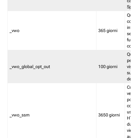
caso 
Split
Quest
conten
infor
_vwo
365 giorni
servi
futuro,
cooki
Quest
persi
_vwo_global_opt_out
100 giorni
visita
su tut
deter
Cookie
verif
possa
cookie
usano 
_vwo_ssm
3650 giorni
HTTP.
durat
viene 
autom