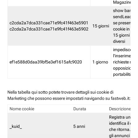
Magazine
show banner
sendLead A
c2cda2a7dca331cae71e9fc41f463e5901
se presenti e
15 giorni
c2cda2a7dca331cae71e9fc41f463e5902
cookie in un 
15 giorni e in
diversi
impedisce
l'inserimento 
ef1e588d0daa39bf5e3ef1615afc9020
1 giorno
richieste mult
opposizione
portabilità g
Nella tabella qui sotto potete trovare dettagli sui cookie di
Marketing che possono essere impostati navigando su fastweb.it:
Nome cookie
Durata
Descrizione
Registra un ID 
identifica il dis
_kuid_
5 anni
che ritorna. L'I
gli annunci mira