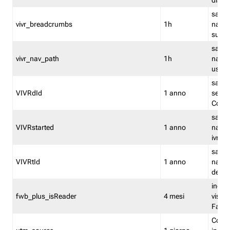
dismi
salva
vivr_breadcrumbs
1h
navig
su vis
salva 
vivr_nav_path
1h
navig
usato
salva 
VIVRdId
1 anno
sessio
Conv
salva 
VIVRstarted
1 anno
navig
ivr ini
salva 
VIVRtId
1 anno
naviga
del cl
indica
fwb_plus_isReader
4 mesi
visual
Fastw
Cooki