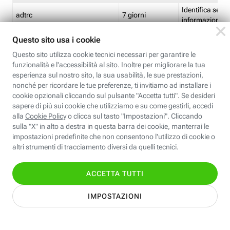
Identifica se so
adtrc
7 giorni
informazioni s
Limite di freq
CFFC<TagID>
7 giorni
composto
Identifica se c'
ricontrollare l'
CM
1 giorno
corrispondenti 
(impostata da 
Identifica se c'
ricontrollare l'
CM14
14 giorni
corrispondenti 
(impostata da 
Identifica l'app
CT<TrackingSetupID>
1 ora
clic per i pixel d
pagine dell'ins
Identifica la quo
EBFC<BannerID>
7 giorni
banner espandi
Identifica la qu
EBFCD<BannerID>
7 giorni
per il banner e