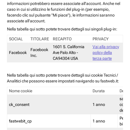
informazioni potrebbero essere associate all'account. Anche nel
caso in cui si utilizzino le funzioni del plug-in (per esempio,
facendo clic sul pulsante "Mi piace"), le informazioni saranno
associate all'account.
Nella tabella qui sotto potete trovare dettagli sui singoli plug-in:
SOCIAL
TITOLARE
RECAPITO
PRIVACY
1601 S. California
Vai alla privacy
Facebook
Facebook
Ave Palo Alto -
policy della
Inc.
CA94304 USA
terza parte
Nella tabella qui sotto potete trovare dettagli sui cookie Tecnici /
Analitici che possono essere impostati navigando su fastweb.it:
Nome cookie
Durata
Descr
salva i
ck_consent
1 anno
conse
dei c
Persi
fastwebit_cp
1 anno
bilanc