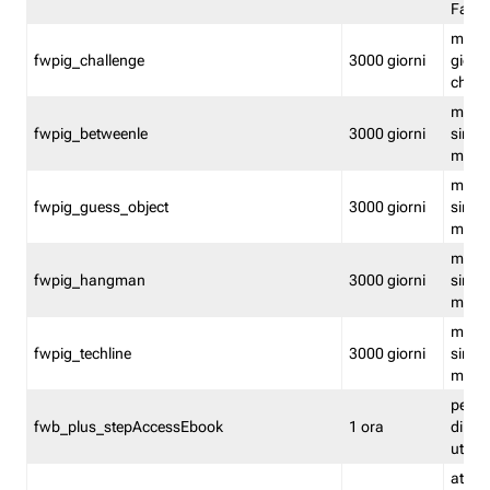
Fastw
mantie
fwpig_challenge
3000 giorni
giochi
chall
mantie
fwpig_betweenle
3000 giorni
singol
modal
mantie
fwpig_guess_object
3000 giorni
singol
modal
mantie
fwpig_hangman
3000 giorni
singol
modal
mantie
fwpig_techline
3000 giorni
singol
modal
perme
fwb_plus_stepAccessEbook
1 ora
di un 
utenti
attiva 