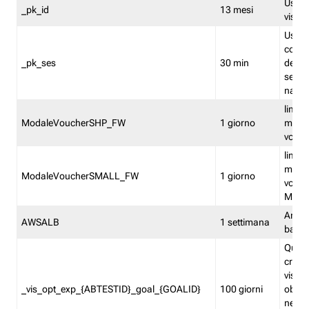
Usato 
_pk_id
13 mesi
visitat
Usato 
comp
_pk_ses
30 min
dell’u
sessi
navig
limita
ModaleVoucherSHP_FW
1 giorno
multi
vouche
limita
multi
ModaleVoucherSMALL_FW
1 giorno
vouch
Medie
Amaz
AWSALB
1 settimana
balan
Quest
creat
visit
_vis_opt_exp_{ABTESTID}_goal_{GOALID}
100 giorni
obiett
nel co