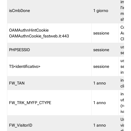
imped
l'inse
isCmbDone
1 giorno
multi
shp
Cooki
OAMAuthnHintCookie
sessione
Auten
OAMAuthnCookie_fastweb.it:443
Clien
usata
PHPSESSID
sessione
sessi
usata
TS<identificativo>
sessione
sessi
inform
indica
FW_TAN
1 anno
clien
indica
utent
FW_TRK_MYFP_CTYPE
1 anno
(resid
iva/i
Usato 
FW_VisitorID
1 anno
visitat