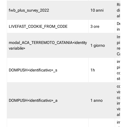
Ricor
fwb_plus_survey_2022
10 anni
di su
all'ut
Dedupl
LIVEFAST_COOKIE_FROM_CODE
3 ore
in Fa
Imped
modal_ACA_TERREMOTO_CATANIA<identity
più vo
1 giorno
variabile>
relati
Catan
imped
più p
DOMPUSH<identificativo>_s
1h
comme
stess
conta
visua
comme
DOMPUSH<identificativo>_a
1 anno
imped
visua
all'in
imped