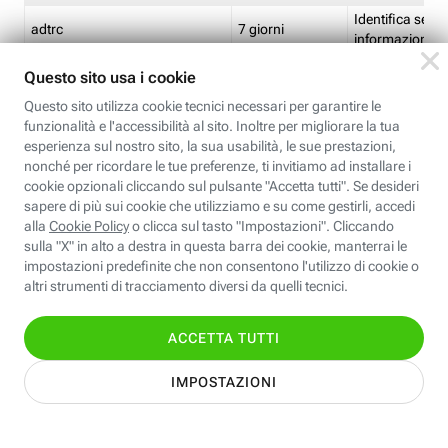
Identifica se so
adtrc
7 giorni
informazioni s
Limite di freq
CFFC<TagID>
7 giorni
composto
Identifica se c'
ricontrollare l'
CM
1 giorno
corrispondenti 
(impostata da 
Identifica se c'
ricontrollare l'
CM14
14 giorni
corrispondenti 
(impostata da 
Identifica l'app
CT<TrackingSetupID>
1 ora
clic per i pixel d
pagine dell'ins
Identifica la quo
EBFC<BannerID>
7 giorni
banner espandi
Identifica la qu
EBFCD<BannerID>
7 giorni
per il banner e