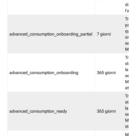
direct
l'attr
Tracc
parzia
quest
advanced_consumption_onboarding_partial
7 giorni
onbord
serviz
Moni
Tracci
stata 
la not
advanced_consumption_onboarding
365 giorni
serviz
Monit
attiva
Tracci
stata 
la not
advanced_consumption_ready
365 giorni
serviz
Monit
stato 
Memor