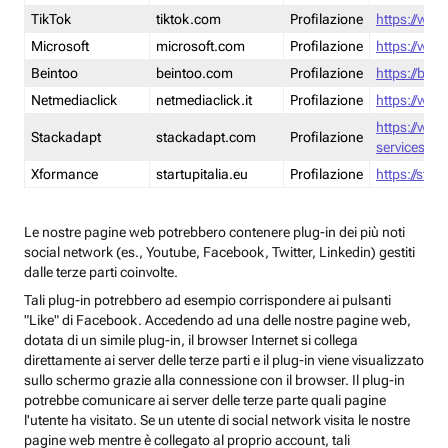
TikTok
tiktok.com
Profilazione
https://www
Microsoft
microsoft.com
Profilazione
https://www
Beintoo
beintoo.com
Profilazione
https://bei
Netmediaclick
netmediaclick.it
Profilazione
https://www
https://ww
Stackadapt
stackadapt.com
Profilazione
services-pri
Xformance
startupitalia.eu
Profilazione
https://start
Le nostre pagine web potrebbero contenere plug-in dei più noti
social network (es., Youtube, Facebook, Twitter, Linkedin) gestiti
dalle terze parti coinvolte.
Tali plug-in potrebbero ad esempio corrispondere ai pulsanti
"Like" di Facebook. Accedendo ad una delle nostre pagine web,
dotata di un simile plug-in, il browser Internet si collega
direttamente ai server delle terze parti e il plug-in viene visualizzato
sullo schermo grazie alla connessione con il browser. Il plug-in
potrebbe comunicare ai server delle terze parte quali pagine
l'utente ha visitato. Se un utente di social network visita le nostre
pagine web mentre è collegato al proprio account, tali