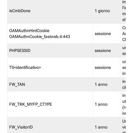
imped
l'inse
isCmbDone
1 giorno
multi
shp
Cooki
OAMAuthnHintCookie
sessione
Auten
OAMAuthnCookie_fastweb.it:443
Clien
usata
PHPSESSID
sessione
sessi
usata
TS<identificativo>
sessione
sessi
inform
indica
FW_TAN
1 anno
clien
indica
utent
FW_TRK_MYFP_CTYPE
1 anno
(resid
iva/i
Usato 
FW_VisitorID
1 anno
visitat