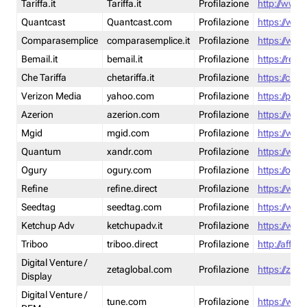
Tariffa.it
Tariffa.it
Profilazione
http://www.t
Quantcast
Quantcast.com
Profilazione
https://www
Comparasemplice
comparasemplice.it
Profilazione
https://www
Bemail.it
bemail.it
Profilazione
https://reta
Che Tariffa
chetariffa.it
Profilazione
https://chet
Verizon Media
yahoo.com
Profilazione
https://pol
Azerion
azerion.com
Profilazione
https://www
Mgid
mgid.com
Profilazione
https://www
Quantum
xandr.com
Profilazione
https://www
Ogury
ogury.com
Profilazione
https://ogur
Refine
refine.direct
Profilazione
https://www.
Seedtag
seedtag.com
Profilazione
https://www
Ketchup Adv
ketchupadv.it
Profilazione
https://www
Triboo
triboo.direct
Profilazione
http://affili
Digital Venture /
zetaglobal.com
Profilazione
https://zeta
Display
Digital Venture /
tune.com
Profilazione
https://www