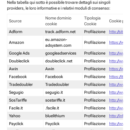
Nella tabella qui sotto è possibile trovare dettagli sui singoli
providers, le loro informative e i relativi moduli di consenso:
Nome dominio
Tipologia
Source
Cookie poli
cookie
Cookie
Adform
track.adform.net
Profilazione
http://site.
eu.amazon-
Amazon
Profilazione
https://www
adsystem.com
Google Ads
googleadservices
Profilazione
http://www.
Doubleclick
doubleclick.net
Profilazione
http://www.
Awin
Awin
Profilazione
https://www
Facebook
Facebook
Profilazione
https://it-
Tradedoubler
Tradedoubler
Profilazione
http://www.
Segugio
segugio.it
Profilazione
http://www.
SosTariffe
sostariffe.it
Profilazione
http://www.s
Facile.it
.facile.it
Profilazione
http://www.f
Yahoo
bluelithium
Profilazione
http://info.
Payclick
Payclick
Profilazione
http://www.p