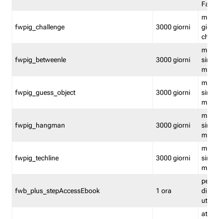
Fastw
mantie
fwpig_challenge
3000 giorni
giochi
chall
mantie
fwpig_betweenle
3000 giorni
singol
modal
mantie
fwpig_guess_object
3000 giorni
singol
modal
mantie
fwpig_hangman
3000 giorni
singol
modal
mantie
fwpig_techline
3000 giorni
singol
modal
perme
fwb_plus_stepAccessEbook
1 ora
di un 
utenti
attiva 