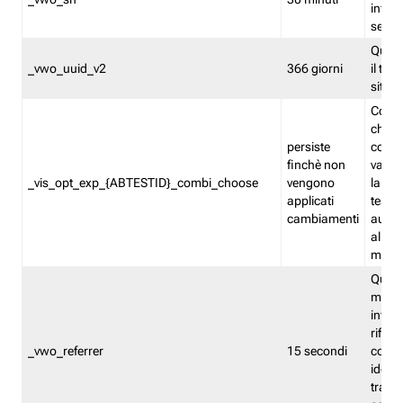
inform
sessi
Quest
_vwo_uuid_v2
366 giorni
il tra
sito 
Cooki
che m
persiste
combi
finchè non
varian
_vis_opt_exp_{ABTESTID}_combi_choose
vengono
la co
applicati
test. 
cambiamenti
autom
all'ap
modif
Quest
memor
infor
riferi
_vwo_referrer
15 secondi
conse
identi
traffi