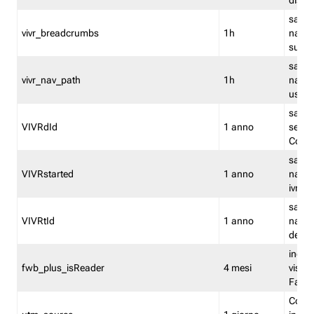
dismi
salva
vivr_breadcrumbs
1h
navig
su vis
salva 
vivr_nav_path
1h
navig
usato
salva 
VIVRdId
1 anno
sessio
Conv
salva 
VIVRstarted
1 anno
navig
ivr ini
salva 
VIVRtId
1 anno
naviga
del cl
indica
fwb_plus_isReader
4 mesi
visual
Fastw
Cooki