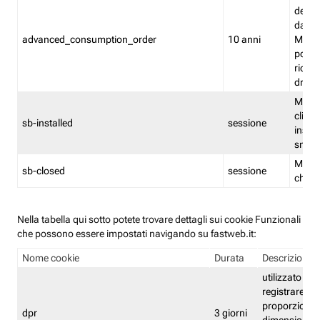
delle 
dash
advanced_consumption_order
10 anni
Monit
posso
riord
drag
Memor
clicca
sb-installed
sessione
instal
smar
Memor
sb-closed
sessione
chius
Nella tabella qui sotto potete trovare dettagli sui cookie Funzionali
che possono essere impostati navigando su fastweb.it:
Nome cookie
Durata
Descrizione
utilizzato per
registrare le
proporzioni e
dpr
3 giorni