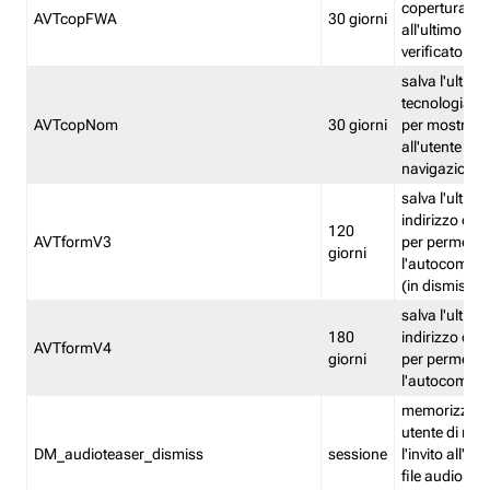
copertura fw
AVTcopFWA
30 giorni
all'ultimo ind
verificato
salva l'ultima
tecnologia ve
AVTcopNom
30 giorni
per mostrarl
all'utente dur
navigazione
salva l'ultimo
indirizzo di 
120
AVTformV3
per permette
giorni
l'autocompl
(in dismissio
salva l'ultimo
180
indirizzo di 
AVTformV4
giorni
per permette
l'autocompl
memorizza la
utente di non
DM_audioteaser_dismiss
sessione
l'invito all'as
file audio del 