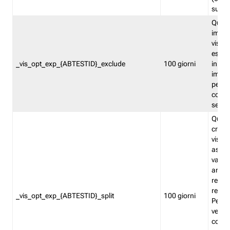
succes
Quest
impos
visita
esclu
_vis_opt_exp_{ABTESTID}_exclude
100 giorni
in bas
impos
percen
coinvo
sempr
Quest
creat
visita
asseg
varia
ancor
reind
relati
_vis_opt_exp_{ABTESTID}_split
100 giorni
Perme
verifi
corri