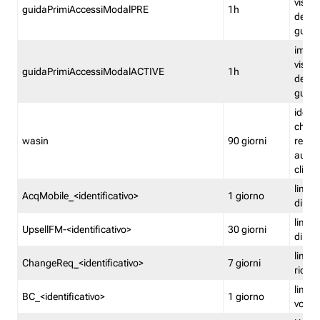
visual
guidaPrimiAccessiModalPRE
1h
della
guida 
imped
visual
guidaPrimiAccessiModalACTIVE
1h
della
guida 
identi
che si
wasin
90 giorni
rete f
autent
clienti
limita
AcqMobile_<identificativo>
1 giorno
di ac
limita
UpsellFM-<identificativo>
30 giorni
di ups
limita
ChangeReq_<identificativo>
7 giorni
ricon
limita
BC_<identificativo>
1 giorno
vouch