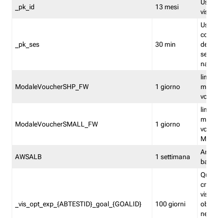
Usato 
_pk_id
13 mesi
visitat
Usato 
comp
_pk_ses
30 min
dell’u
sessi
navig
limita
ModaleVoucherSHP_FW
1 giorno
multi
vouche
limita
multi
ModaleVoucherSMALL_FW
1 giorno
vouch
Medie
Amaz
AWSALB
1 settimana
balan
Quest
creat
visit
_vis_opt_exp_{ABTESTID}_goal_{GOALID}
100 giorni
obiett
nel co