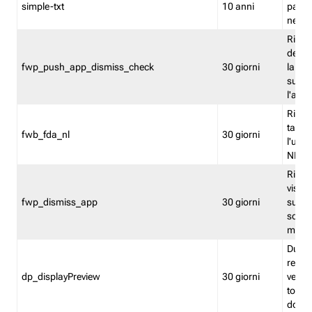
simple-txt
10 anni
pagina
nell'
Ricord
dell'u
fwp_push_app_dismiss_check
30 giorni
la po
sugge
l'audi
Riport
tacci
fwb_fda_nl
30 giorni
l'uten
NL
Ricor
visto 
fwp_dismiss_app
30 giorni
sugge
scari
mobil
Durant
regis
dp_displayPreview
30 giorni
verica
torna
dopo v