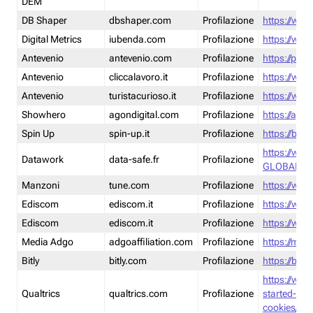
DEM
DB Shaper
dbshaper.com
Profilazione
https://www
Digital Metrics
iubenda.com
Profilazione
https://www
Antevenio
antevenio.com
Profilazione
https://pmp.
Antevenio
cliccalavoro.it
Profilazione
https://www
Antevenio
turistacurioso.it
Profilazione
https://www.
Showhero
agondigital.com
Profilazione
https://agon
Spin Up
spin-up.it
Profilazione
https://blog
https://ww
Datawork
data-safe.fr
Profilazione
GLOBAL-LT
Manzoni
tune.com
Profilazione
https://www
Ediscom
ediscom.it
Profilazione
https://www
Ediscom
ediscom.it
Profilazione
https://www
Media Adgo
adgoaffiliation.com
Profilazione
https://med
Bitly
bitly.com
Profilazione
https://bitl
https://www
Qualtrics
qualtrics.com
Profilazione
started-wi
cookies/