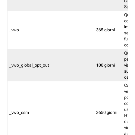
caso 
Split
Quest
conten
infor
_vwo
365 giorni
servi
futuro,
cooki
Quest
persi
_vwo_global_opt_out
100 giorni
visita
su tut
deter
Cookie
verif
possa
cookie
usano 
_vwo_ssm
3650 giorni
HTTP.
durat
viene 
autom