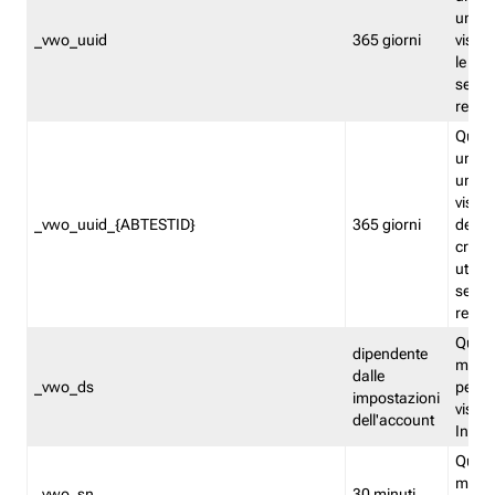
univo
_vwo_uuid
365 giorni
visita
le fun
segme
repor
Quest
un ide
univo
visita
_vwo_uuid_{ABTESTID}
365 giorni
del t
cross
utiliz
segme
repor
Quest
dipendente
memor
dalle
_vwo_ds
persis
impostazioni
visit
dell'account
Insig
Quest
memo
_vwo_sn
30 minuti