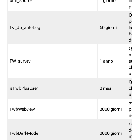
utm_source
1 giorno
indica
proven
Quest
perme
fw_dp_autoLogin
60 giorni
la log
Fastwe
durat
Quest
manti
FW_survey
1 anno
surve
chiuse
utenti
Quest
isFwbPlusUser
3 mesi
che l'
una l
attiva 
FwbWebview
3000 giorni
pagina
nell'
ricor
dell'u
FwbDarkMode
3000 giorni
mode 