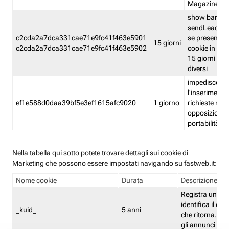
Magazine
show banner
sendLead A
c2cda2a7dca331cae71e9fc41f463e5901
se presenti e
15 giorni
c2cda2a7dca331cae71e9fc41f463e5902
cookie in un 
15 giorni e in
diversi
impedisce
l'inserimento 
ef1e588d0daa39bf5e3ef1615afc9020
1 giorno
richieste mult
opposizione
portabilità g
Nella tabella qui sotto potete trovare dettagli sui cookie di
Marketing che possono essere impostati navigando su fastweb.it:
Nome cookie
Durata
Descrizione
Registra un ID 
identifica il dis
_kuid_
5 anni
che ritorna. L'I
gli annunci mira