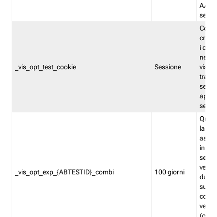
A/B. I
sempr
Cooki
creato
i cook
nel b
_vis_opt_test_cookie
Sessione
visita
tracc
sessi
aperte
sempr
Quest
la var
assegn
in mo
sempr
versi
_vis_opt_exp_{ABTESTID}_combi
100 giorni
durant
succes
corri
versio
(contr