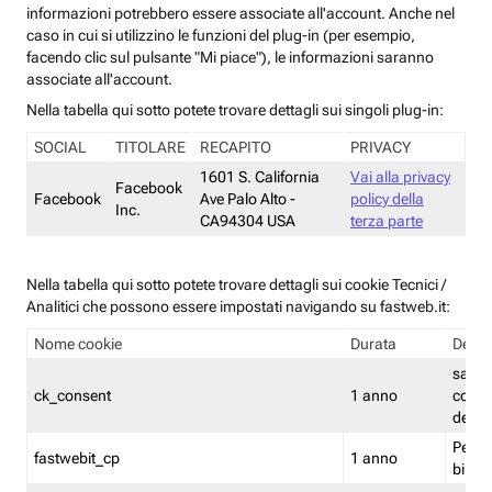
informazioni potrebbero essere associate all'account. Anche nel
caso in cui si utilizzino le funzioni del plug-in (per esempio,
facendo clic sul pulsante "Mi piace"), le informazioni saranno
associate all'account.
Nella tabella qui sotto potete trovare dettagli sui singoli plug-in:
SOCIAL
TITOLARE
RECAPITO
PRIVACY
1601 S. California
Vai alla privacy
Facebook
Facebook
Ave Palo Alto -
policy della
Inc.
CA94304 USA
terza parte
Nella tabella qui sotto potete trovare dettagli sui cookie Tecnici /
Analitici che possono essere impostati navigando su fastweb.it:
Nome cookie
Durata
Descr
salva i
ck_consent
1 anno
conse
dei c
Persi
fastwebit_cp
1 anno
bilanc