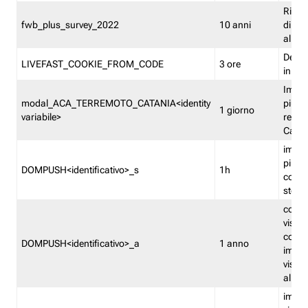
Ricor
fwb_plus_survey_2022
10 anni
di su
all'ut
Dedupl
LIVEFAST_COOKIE_FROM_CODE
3 ore
in Fa
Imped
modal_ACA_TERREMOTO_CATANIA<identity
più vo
1 giorno
variabile>
relati
Catan
imped
più p
DOMPUSH<identificativo>_s
1h
comme
stess
conta
visua
comme
DOMPUSH<identificativo>_a
1 anno
imped
visua
all'in
imped