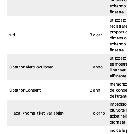
dimensioni de
schermo e de
finestre
utilizzato per
registrare le
proporzioni e
wd
3 giorni
dimensioni de
schermo e de
finestre
utilizzato pe
se mostrare
OptanonAlertBoxClosed
1 anno
il banner pri
all'utente
memorizza lo
OptanonConsent
2 anni
del consenso
dell'utente
impedisce di 
più volte lo s
__aca_<nome_tiket_variabile>
1 giorno
ticket nell'ar
giornata
indica la pre