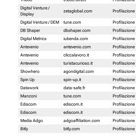
Digital Venture /
zetaglobal.com
Profilazione
Display
Digital Venture / DEM
tune.com
Profilazione
DB Shaper
dbshaper.com
Profilazione
Digital Metrics
iubenda.com
Profilazione
Antevenio
antevenio.com
Profilazione
Antevenio
cliccalavoro.it
Profilazione
Antevenio
turistacurioso.it
Profilazione
Showhero
agondigital.com
Profilazione
Spin Up
spin-up.it
Profilazione
Datawork
data-safe.fr
Profilazione
Manzoni
tune.com
Profilazione
Ediscom
ediscom.it
Profilazione
Ediscom
ediscom.it
Profilazione
Media Adgo
adgoaffiliation.com
Profilazione
Bitly
bitly.com
Profilazione