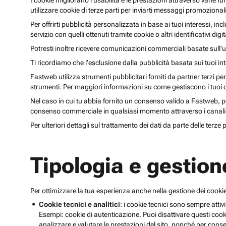
I cookie migliorano l’usabilità e le prestazioni attraverso varie f
utilizzare cookie di terze parti per inviarti messaggi promoziona
Per offrirti pubblicità personalizzata in base ai tuoi interessi, inc
servizio con quelli ottenuti tramite cookie o altri identificativi di
Potresti inoltre ricevere comunicazioni commerciali basate sull’us
Ti ricordiamo che l’esclusione dalla pubblicità basata sui tuoi in
Fastweb utilizza strumenti pubblicitari forniti da partner terzi pe
strumenti. Per maggiori informazioni su come gestiscono i tuoi dat
Nel caso in cui tu abbia fornito un consenso valido a Fastweb, potr
consenso commerciale in qualsiasi momento attraverso i canali 
Per ulteriori dettagli sul trattamento dei dati da parte delle terze
Tipologia e gestion
Per ottimizzare la tua esperienza anche nella gestione dei cookie
Cookie tecnici e analitici
: i cookie tecnici sono sempre attivi
Esempi: cookie di autenticazione. Puoi disattivare questi coo
analizzare e valutare le prestazioni del sito, nonché per conse