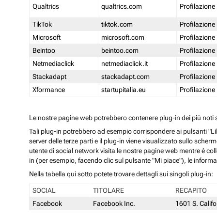
Qualtrics
qualtrics.com
Profilazione
TikTok
tiktok.com
Profilazione
Microsoft
microsoft.com
Profilazione
Beintoo
beintoo.com
Profilazione
Netmediaclick
netmediaclick.it
Profilazione
Stackadapt
stackadapt.com
Profilazione
Xformance
startupitalia.eu
Profilazione
Le nostre pagine web potrebbero contenere plug-in dei più noti so
Tali plug-in potrebbero ad esempio corrispondere ai pulsanti "Li
server delle terze parti e il plug-in viene visualizzato sullo sche
utente di social network visita le nostre pagine web mentre è coll
in (per esempio, facendo clic sul pulsante "Mi piace"), le inform
Nella tabella qui sotto potete trovare dettagli sui singoli plug-in:
SOCIAL
TITOLARE
RECAPITO
Facebook
Facebook Inc.
1601 S. Calif