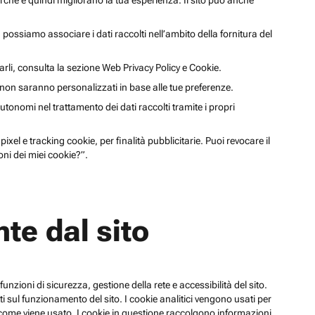
cerche e quindi migliorano la tua esperienza. Il sito può anche
li, possiamo associare i dati raccolti nell’ambito della fornitura del
arli, consulta la sezione Web Privacy Policy e Cookie.
a non saranno personalizzati in base alle tue preferenze.
utonomi nel trattamento dei dati raccolti tramite i propri
xel e tracking cookie, per finalità pubblicitarie. Puoi revocare il
ni dei miei cookie?”.
te dal sito
funzioni di sicurezza, gestione della rete e accessibilità del sito.
 sul funzionamento del sito. I cookie analitici vengono usati per
su come viene usato. I cookie in questione raccolgono informazioni