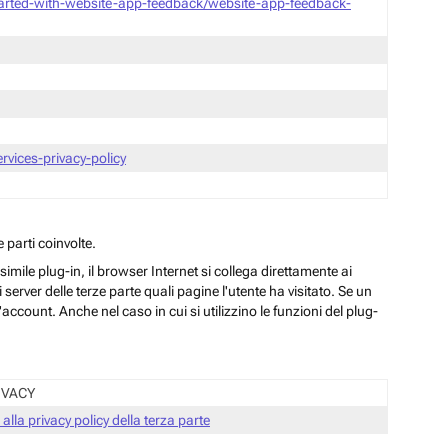
tarted-with-website-app-feedback/website-app-feedback-
vices-privacy-policy
 parti coinvolte.
ile plug-in, il browser Internet si collega direttamente ai
server delle terze parte quali pagine l'utente ha visitato. Se un
ccount. Anche nel caso in cui si utilizzino le funzioni del plug-
IVACY
 alla privacy policy della terza parte