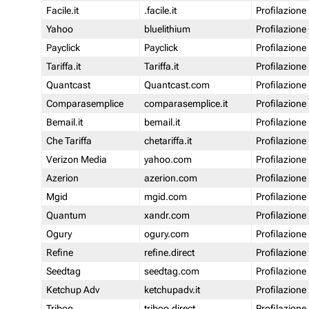
Facile.it
.facile.it
Profilazione
Yahoo
bluelithium
Profilazione
Payclick
Payclick
Profilazione
Tariffa.it
Tariffa.it
Profilazione
Quantcast
Quantcast.com
Profilazione
Comparasemplice
comparasemplice.it
Profilazione
Bemail.it
bemail.it
Profilazione
Che Tariffa
chetariffa.it
Profilazione
Verizon Media
yahoo.com
Profilazione
Azerion
azerion.com
Profilazione
Mgid
mgid.com
Profilazione
Quantum
xandr.com
Profilazione
Ogury
ogury.com
Profilazione
Refine
refine.direct
Profilazione
Seedtag
seedtag.com
Profilazione
Ketchup Adv
ketchupadv.it
Profilazione
Triboo
triboo.direct
Profilazione