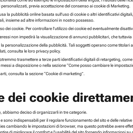
unzionalità come ad esempio le impostazioni della lingua, i risultati delle ri
li personalizzati, previa accettazione del consenso ai cookie di Marketing.
lusa la pubblicità online basata sull’uso di cookie o altri identificativi digita
gitali, insieme ad altre informazioni in nostro possesso.
o dei cookie. Per controllare l’utilizzo dei cookie ed eventualmente disattiv
teressi non impedirà la visualizzazione di annunci pubblicitari, che tuttavi
r la personalizzazione della pubblicità. Tali soggetti operano come titolari a
i, consulta le loro privacy policy.
emmo trasmettere a terze parti identificativi digitali di retargeting, come pi
messi a disposizione o nella sezione “Come posso cambiare le impostazio
 parti, consulta la sezione “Cookie di marketing”.
e dei cookie direttamen
, abbiamo deciso di organizzarli in tre categorie.
 e sono indispensabili per il regolare funzionamento del sito e delle relative 
kies cambiando le impostazioni di browser, ma questo potrebbe avere effetti
ntire di migliorare il comfort e l’usabilità del sito fornendo informazioni 