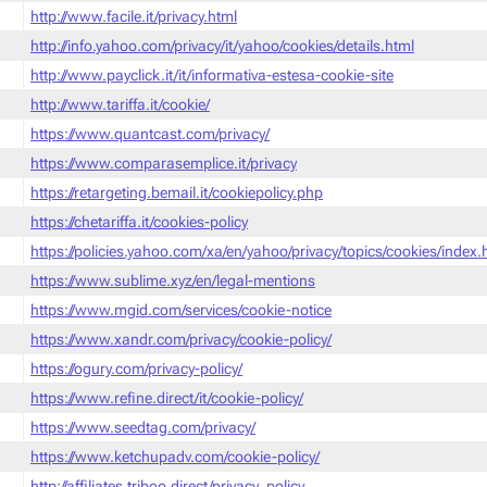
http://www.facile.it/privacy.html
http://info.yahoo.com/privacy/it/yahoo/cookies/details.html
http://www.payclick.it/it/informativa-estesa-cookie-site
http://www.tariffa.it/cookie/
https://www.quantcast.com/privacy/
https://www.comparasemplice.it/privacy
https://retargeting.bemail.it/cookiepolicy.php
https://chetariffa.it/cookies-policy
https://policies.yahoo.com/xa/en/yahoo/privacy/topics/cookies/index
https://www.sublime.xyz/en/legal-mentions
https://www.mgid.com/services/cookie-notice
https://www.xandr.com/privacy/cookie-policy/
https://ogury.com/privacy-policy/
https://www.refine.direct/it/cookie-policy/
https://www.seedtag.com/privacy/
https://www.ketchupadv.com/cookie-policy/
http://affiliates.triboo.direct/privacy_policy