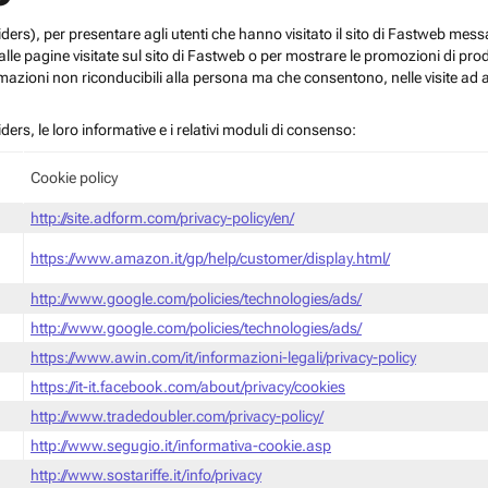
roviders), per presentare agli utenti che hanno visitato il sito di Fastweb me
le pagine visitate sul sito di Fastweb o per mostrare le promozioni di prodott
mazioni non riconducibili alla persona ma che consentono, nelle visite ad a
iders, le loro informative e i relativi moduli di consenso:
Cookie policy
http://site.adform.com/privacy-policy/en/
https://www.amazon.it/gp/help/customer/display.html/
http://www.google.com/policies/technologies/ads/
http://www.google.com/policies/technologies/ads/
https://www.awin.com/it/informazioni-legali/privacy-policy
https://it-it.facebook.com/about/privacy/cookies
http://www.tradedoubler.com/privacy-policy/
http://www.segugio.it/informativa-cookie.asp
http://www.sostariffe.it/info/privacy