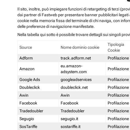
Il sito, inoltre, può impiegare funzioni di retargeting di terzi (p
dai partner di Fastweb per presentare banner pubblicitari legati al
cookie nella memoria fissa del terminale di chi naviga, con infor
delle preferenze di navigazione manifestate.
Nella tabella qui sotto è possibile trovare dettagli sui singoli prov
Tipologia
Source
Nome dominio cookie
Cookie
Adform
track.adform.net
Profilazione
eu.amazon-
Amazon
Profilazione
adsystem.com
Google Ads
googleadservices
Profilazione
Doubleclick
doubleclick.net
Profilazione
Awin
Awin
Profilazione
Facebook
Facebook
Profilazione
Tradedoubler
Tradedoubler
Profilazione
Segugio
segugio.it
Profilazione
SosTariffe
sostariffe.it
Profilazione