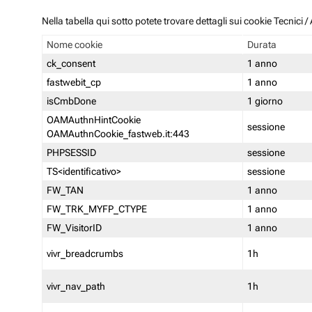
Nella tabella qui sotto potete trovare dettagli sui cookie Tecnici
Nome cookie
Durata
ck_consent
1 anno
fastwebit_cp
1 anno
isCmbDone
1 giorno
OAMAuthnHintCookie
sessione
OAMAuthnCookie_fastweb.it:443
PHPSESSID
sessione
TS<identificativo>
sessione
FW_TAN
1 anno
FW_TRK_MYFP_CTYPE
1 anno
FW_VisitorID
1 anno
vivr_breadcrumbs
1h
vivr_nav_path
1h