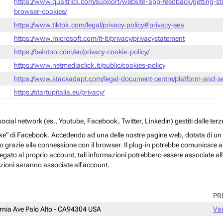
https://www.qualtrics.com/support/website-app-feedback/getting-s
browser-cookies/
https://www.tiktok.com/legal/privacy-policy#privacy-eea
https://www.microsoft.com/it-it/privacy/privacystatement
https://beintoo.com/en/privacy-cookie-policy/
https://www.netmediaclick.it/public/cookies-policy
https://www.stackadapt.com/legal-document-centre/platform-and-ser
https://startupitalia.eu/privacy/
cial network (es., Youtube, Facebook, Twitter, Linkedin) gestiti dalle terze
ke" di Facebook. Accedendo ad una delle nostre pagine web, dotata di un sim
rmo grazie alla connessione con il browser. Il plug-in potrebbe comunicare ai 
egato al proprio account, tali informazioni potrebbero essere associate all'a
azioni saranno associate all'account.
PR
ornia Ave Palo Alto - CA94304 USA
Vai