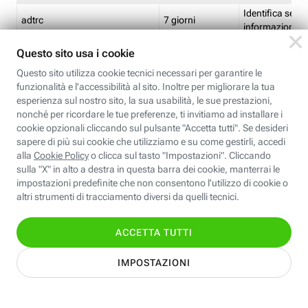
Identifica se so
adtrc
7 giorni
informazioni s
Limite di freq
CFFC<TagID>
7 giorni
composto
Identifica se c'
ricontrollare l'
CM
1 giorno
corrispondenti 
(impostata da 
Identifica se c'
ricontrollare l'
CM14
14 giorni
corrispondenti 
(impostata da 
Identifica l'app
CT<TrackingSetupID>
1 ora
clic per i pixel d
pagine dell'ins
Identifica la quo
EBFC<BannerID>
7 giorni
banner espandi
Identifica la qu
EBFCD<BannerID>
7 giorni
per il banner e