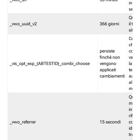
inform
sessi
Quest
_vwo_uuid_v2
366 giorni
il tra
sito 
Cooki
che m
persiste
combi
finchè non
varian
_vis_opt_exp_{ABTESTID}_combi_choose
vengono
la co
applicati
test. 
cambiamenti
autom
all'ap
modif
Quest
memor
infor
riferi
_vwo_referrer
15 secondi
conse
identi
traffi