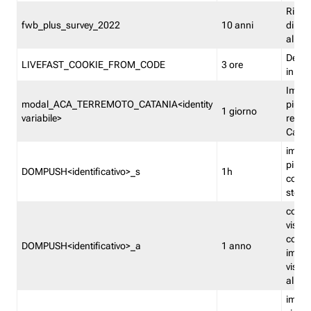
Ricor
fwb_plus_survey_2022
10 anni
di su
all'ut
Dedupl
LIVEFAST_COOKIE_FROM_CODE
3 ore
in Fa
Imped
modal_ACA_TERREMOTO_CATANIA<identity
più vo
1 giorno
variabile>
relati
Catan
imped
più p
DOMPUSH<identificativo>_s
1h
comme
stess
conta
visua
comme
DOMPUSH<identificativo>_a
1 anno
imped
visua
all'in
imped