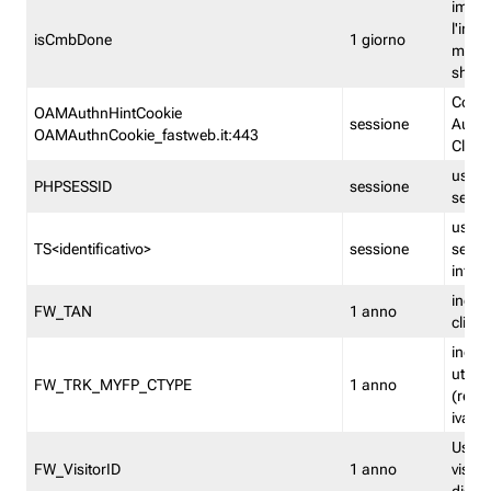
imped
l'inse
isCmbDone
1 giorno
multi
shp
Cooki
OAMAuthnHintCookie
sessione
Auten
OAMAuthnCookie_fastweb.it:443
Clien
usata
PHPSESSID
sessione
sessi
usata
TS<identificativo>
sessione
sessi
inform
indica
FW_TAN
1 anno
clien
indica
utent
FW_TRK_MYFP_CTYPE
1 anno
(resid
iva/i
Usato 
FW_VisitorID
1 anno
visitat