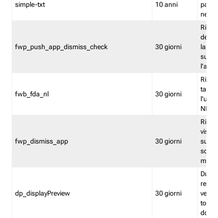
simple-txt
10 anni
pagina
nell'
Ricord
dell'u
fwp_push_app_dismiss_check
30 giorni
la po
sugge
l'audi
Riport
tacci
fwb_fda_nl
30 giorni
l'uten
NL
Ricor
visto 
fwp_dismiss_app
30 giorni
sugge
scari
mobil
Durant
regis
dp_displayPreview
30 giorni
verica
torna
dopo v