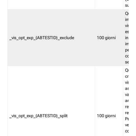
succes
Quest
impos
visita
esclu
_vis_opt_exp_{ABTESTID}_exclude
100 giorni
in bas
impos
percen
coinvo
sempr
Quest
creat
visita
asseg
varia
ancor
reind
relati
_vis_opt_exp_{ABTESTID}_split
100 giorni
Perme
verifi
corri