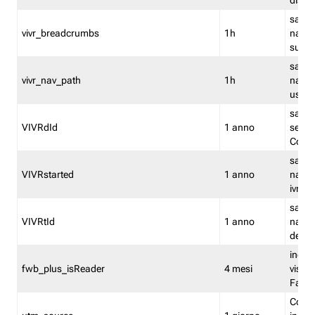
dismi
salva
vivr_breadcrumbs
1h
navig
su vis
salva 
vivr_nav_path
1h
navig
usato
salva 
VIVRdId
1 anno
sessio
Conv
salva 
VIVRstarted
1 anno
navig
ivr ini
salva 
VIVRtId
1 anno
naviga
del cl
indica
fwb_plus_isReader
4 mesi
visual
Fastw
Cooki