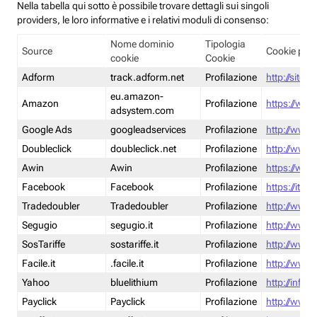
Nella tabella qui sotto è possibile trovare dettagli sui singoli
providers, le loro informative e i relativi moduli di consenso:
Nome dominio
Tipologia
Source
Cookie poli
cookie
Cookie
Adform
track.adform.net
Profilazione
http://site.
eu.amazon-
Amazon
Profilazione
https://www
adsystem.com
Google Ads
googleadservices
Profilazione
http://www.
Doubleclick
doubleclick.net
Profilazione
http://www.
Awin
Awin
Profilazione
https://www
Facebook
Facebook
Profilazione
https://it-
Tradedoubler
Tradedoubler
Profilazione
http://www.
Segugio
segugio.it
Profilazione
http://www.
SosTariffe
sostariffe.it
Profilazione
http://www.s
Facile.it
.facile.it
Profilazione
http://www.f
Yahoo
bluelithium
Profilazione
http://info.
Payclick
Payclick
Profilazione
http://www.p