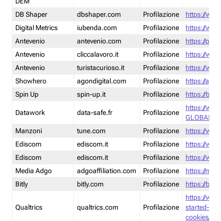
DEM
DB Shaper
dbshaper.com
Profilazione
https://www
Digital Metrics
iubenda.com
Profilazione
https://www
Antevenio
antevenio.com
Profilazione
https://pmp.
Antevenio
cliccalavoro.it
Profilazione
https://www
Antevenio
turistacurioso.it
Profilazione
https://www.
Showhero
agondigital.com
Profilazione
https://agon
Spin Up
spin-up.it
Profilazione
https://blog
https://ww
Datawork
data-safe.fr
Profilazione
GLOBAL-LT
Manzoni
tune.com
Profilazione
https://www
Ediscom
ediscom.it
Profilazione
https://www
Ediscom
ediscom.it
Profilazione
https://www
Media Adgo
adgoaffiliation.com
Profilazione
https://med
Bitly
bitly.com
Profilazione
https://bitl
https://www
Qualtrics
qualtrics.com
Profilazione
started-wi
cookies/