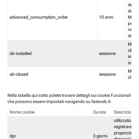
delle 
dash
advanced_consumption_order
10 anni
Monit
posso
riord
drag
Memor
clicca
sb-installed
sessione
instal
smar
Memor
sb-closed
sessione
chius
Nella tabella qui sotto potete trovare dettagli sui cookie Funzionali
che possono essere impostati navigando su fastweb.it:
Nome cookie
Durata
Descrizione
utilizzato per
registrare le
proporzioni e
dpr
3 giorni