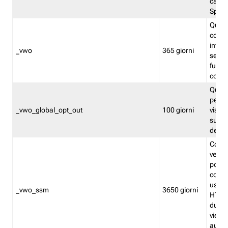
caso 
Split
Quest
conten
infor
_vwo
365 giorni
servi
futuro,
cooki
Quest
persi
_vwo_global_opt_out
100 giorni
visita
su tut
deter
Cookie
verif
possa
cookie
usano 
_vwo_ssm
3650 giorni
HTTP.
durat
viene 
autom