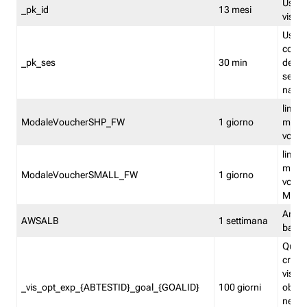
Usato 
_pk_id
13 mesi
visitat
Usato 
comp
_pk_ses
30 min
dell’u
sessi
navig
limita
ModaleVoucherSHP_FW
1 giorno
multi
vouche
limita
multi
ModaleVoucherSMALL_FW
1 giorno
vouch
Medie
Amaz
AWSALB
1 settimana
balan
Quest
creat
visit
_vis_opt_exp_{ABTESTID}_goal_{GOALID}
100 giorni
obiett
nel co