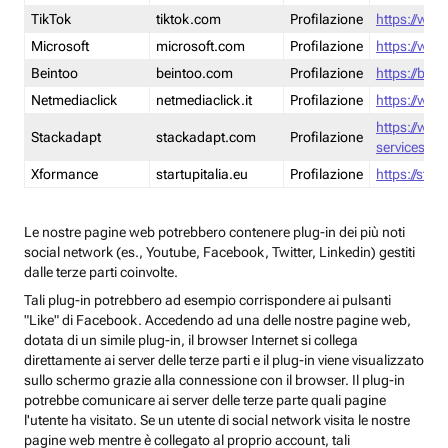
TikTok
tiktok.com
Profilazione
https://www
Microsoft
microsoft.com
Profilazione
https://www
Beintoo
beintoo.com
Profilazione
https://bei
Netmediaclick
netmediaclick.it
Profilazione
https://www
https://ww
Stackadapt
stackadapt.com
Profilazione
services-pri
Xformance
startupitalia.eu
Profilazione
https://start
Le nostre pagine web potrebbero contenere plug-in dei più noti
social network (es., Youtube, Facebook, Twitter, Linkedin) gestiti
dalle terze parti coinvolte.
Tali plug-in potrebbero ad esempio corrispondere ai pulsanti
"Like" di Facebook. Accedendo ad una delle nostre pagine web,
dotata di un simile plug-in, il browser Internet si collega
direttamente ai server delle terze parti e il plug-in viene visualizzato
sullo schermo grazie alla connessione con il browser. Il plug-in
potrebbe comunicare ai server delle terze parte quali pagine
l'utente ha visitato. Se un utente di social network visita le nostre
pagine web mentre è collegato al proprio account, tali