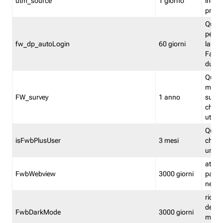
utm_source
1 giorno
indica
proven
Quest
perme
fw_dp_autoLogin
60 giorni
la log
Fastwe
durat
Quest
manti
FW_survey
1 anno
surve
chiuse
utenti
Quest
isFwbPlusUser
3 mesi
che l'
una l
attiva 
FwbWebview
3000 giorni
pagina
nell'
ricor
dell'u
FwbDarkMode
3000 giorni
mode 