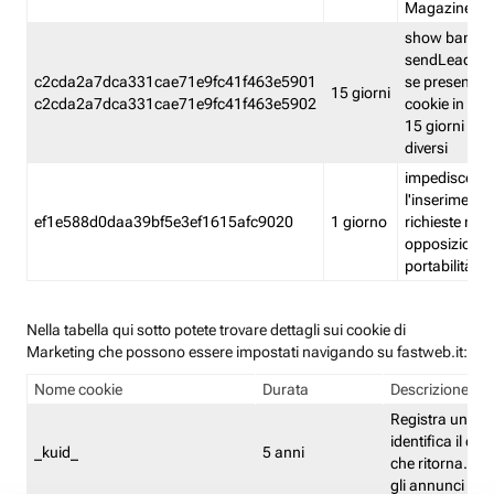
Magazine
show banner
sendLead A
c2cda2a7dca331cae71e9fc41f463e5901
se presenti e
15 giorni
c2cda2a7dca331cae71e9fc41f463e5902
cookie in un 
15 giorni e in
diversi
impedisce
l'inserimento 
ef1e588d0daa39bf5e3ef1615afc9020
1 giorno
richieste mult
opposizione
portabilità g
Nella tabella qui sotto potete trovare dettagli sui cookie di
Marketing che possono essere impostati navigando su fastweb.it:
Nome cookie
Durata
Descrizione
Registra un ID 
identifica il dis
_kuid_
5 anni
che ritorna. L'I
gli annunci mira