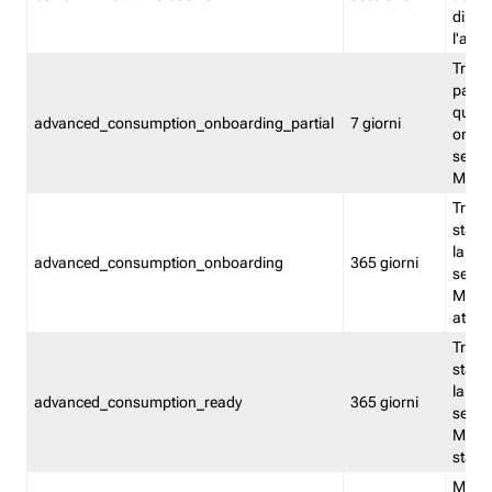
direct
l'attr
Tracc
parzia
quest
advanced_consumption_onboarding_partial
7 giorni
onbord
serviz
Moni
Tracci
stata 
la not
advanced_consumption_onboarding
365 giorni
serviz
Monit
attiva
Tracci
stata 
la not
advanced_consumption_ready
365 giorni
serviz
Monit
stato 
Memor