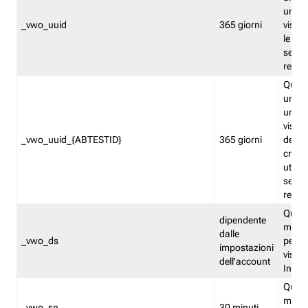
univo
_vwo_uuid
365 giorni
visita
le fun
segme
repor
Quest
un ide
univo
visita
_vwo_uuid_{ABTESTID}
365 giorni
del t
cross
utiliz
segme
repor
Quest
dipendente
memor
dalle
_vwo_ds
persis
impostazioni
visit
dell'account
Insig
Quest
memo
_vwo_sn
30 minuti