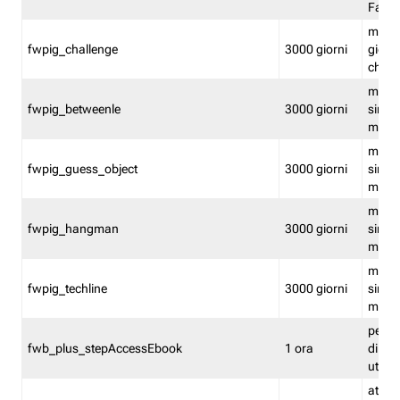
Fastw
mantie
fwpig_challenge
3000 giorni
giochi
chall
mantie
fwpig_betweenle
3000 giorni
singol
modal
mantie
fwpig_guess_object
3000 giorni
singol
modal
mantie
fwpig_hangman
3000 giorni
singol
modal
mantie
fwpig_techline
3000 giorni
singol
modal
perme
fwb_plus_stepAccessEbook
1 ora
di un 
utenti
attiva 