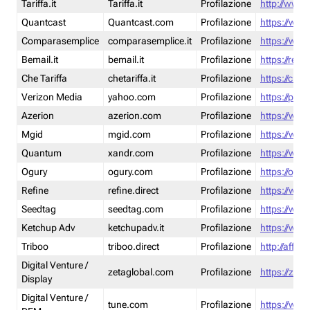
Tariffa.it
Tariffa.it
Profilazione
http://www.t
Quantcast
Quantcast.com
Profilazione
https://www
Comparasemplice
comparasemplice.it
Profilazione
https://www
Bemail.it
bemail.it
Profilazione
https://reta
Che Tariffa
chetariffa.it
Profilazione
https://chet
Verizon Media
yahoo.com
Profilazione
https://pol
Azerion
azerion.com
Profilazione
https://www
Mgid
mgid.com
Profilazione
https://www
Quantum
xandr.com
Profilazione
https://www
Ogury
ogury.com
Profilazione
https://ogur
Refine
refine.direct
Profilazione
https://www.
Seedtag
seedtag.com
Profilazione
https://www
Ketchup Adv
ketchupadv.it
Profilazione
https://www
Triboo
triboo.direct
Profilazione
http://affili
Digital Venture /
zetaglobal.com
Profilazione
https://zeta
Display
Digital Venture /
tune.com
Profilazione
https://www