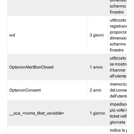
dimensioni de
schermo e de
finestre
utilizzato per
registrare le
proporzioni e
wd
3 giorni
dimensioni de
schermo e de
finestre
utilizzato pe
se mostrare
OptanonAlertBoxClosed
1 anno
il banner pri
all'utente
memorizza lo
OptanonConsent
2 anni
del consenso
dell'utente
impedisce di 
più volte lo s
__aca_<nome_tiket_variabile>
1 giorno
ticket nell'ar
giornata
indica la pre