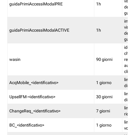
visual
guidaPrimiAccessiModalPRE
1h
della
guida 
imped
visual
guidaPrimiAccessiModalACTIVE
1h
della
guida 
identi
che si
wasin
90 giorni
rete f
autent
clienti
limita
AcqMobile_<identificativo>
1 giorno
di ac
limita
UpsellFM-<identificativo>
30 giorni
di ups
limita
ChangeReq_<identificativo>
7 giorni
ricon
limita
BC_<identificativo>
1 giorno
vouch