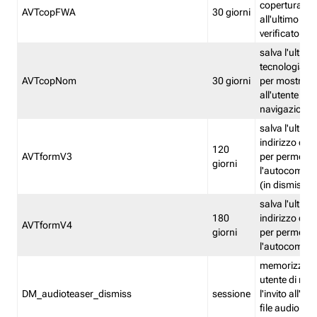
copertura fw
AVTcopFWA
30 giorni
all'ultimo ind
verificato
salva l'ultima
tecnologia ve
AVTcopNom
30 giorni
per mostrarl
all'utente dur
navigazione
salva l'ultimo
indirizzo di 
120
AVTformV3
per permette
giorni
l'autocompl
(in dismissio
salva l'ultimo
180
indirizzo di 
AVTformV4
giorni
per permette
l'autocompl
memorizza la
utente di non
DM_audioteaser_dismiss
sessione
l'invito all'as
file audio del 