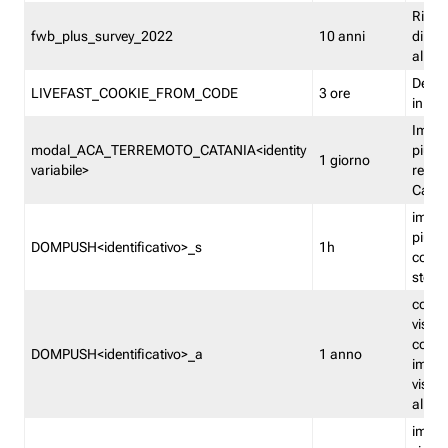
Ricor
fwb_plus_survey_2022
10 anni
di su
all'ut
Dedupl
LIVEFAST_COOKIE_FROM_CODE
3 ore
in Fa
Imped
modal_ACA_TERREMOTO_CATANIA<identity
più vo
1 giorno
variabile>
relati
Catan
imped
più p
DOMPUSH<identificativo>_s
1h
comme
stess
conta
visua
comme
DOMPUSH<identificativo>_a
1 anno
imped
visua
all'in
imped