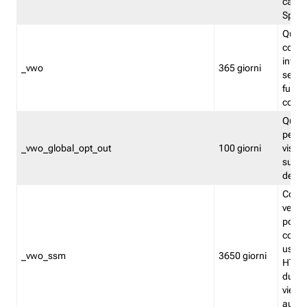
caso 
Split
Quest
conten
infor
_vwo
365 giorni
servi
futuro,
cooki
Quest
persi
_vwo_global_opt_out
100 giorni
visita
su tut
deter
Cookie
verif
possa
cookie
usano 
_vwo_ssm
3650 giorni
HTTP.
durat
viene 
autom