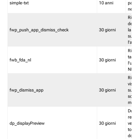
simple-txt
10 anni
pagina
nell'
Ricord
dell'u
fwp_push_app_dismiss_check
30 giorni
la po
sugge
l'audi
Riport
tacci
fwb_fda_nl
30 giorni
l'uten
NL
Ricor
visto 
fwp_dismiss_app
30 giorni
sugge
scari
mobil
Durant
regis
dp_displayPreview
30 giorni
verica
torna
dopo v