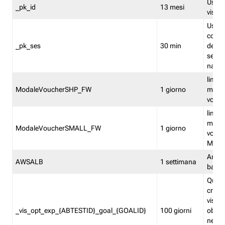
Usato 
_pk_id
13 mesi
visitat
Usato 
comp
_pk_ses
30 min
dell’u
sessi
navig
limita
ModaleVoucherSHP_FW
1 giorno
multi
vouche
limita
multi
ModaleVoucherSMALL_FW
1 giorno
vouch
Medie
Amaz
AWSALB
1 settimana
balan
Quest
creat
visit
_vis_opt_exp_{ABTESTID}_goal_{GOALID}
100 giorni
obiett
nel co