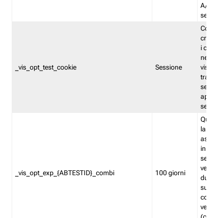
A/B. I
sempr
Cooki
creato
i cook
nel b
_vis_opt_test_cookie
Sessione
visita
tracc
sessi
aperte
sempr
Quest
la var
assegn
in mo
sempr
versi
_vis_opt_exp_{ABTESTID}_combi
100 giorni
durant
succes
corri
versio
(contr