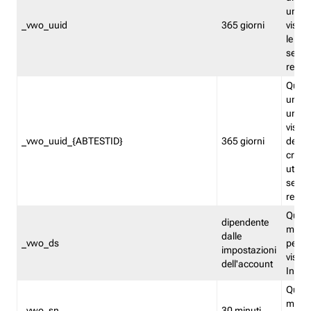
univo
_vwo_uuid
365 giorni
visita
le fun
segme
repor
Quest
un ide
univo
visita
_vwo_uuid_{ABTESTID}
365 giorni
del t
cross
utiliz
segme
repor
Quest
dipendente
memor
dalle
_vwo_ds
persis
impostazioni
visit
dell'account
Insig
Quest
memo
_vwo_sn
30 minuti