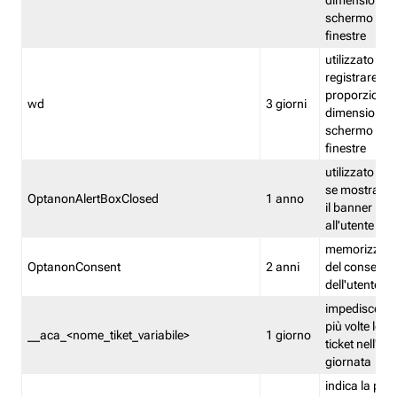
dimensioni de
schermo e de
finestre
utilizzato per
registrare le
proporzioni e
wd
3 giorni
dimensioni de
schermo e de
finestre
utilizzato pe
se mostrare
OptanonAlertBoxClosed
1 anno
il banner pri
all'utente
memorizza lo
OptanonConsent
2 anni
del consenso
dell'utente
impedisce di 
più volte lo s
__aca_<nome_tiket_variabile>
1 giorno
ticket nell'ar
giornata
indica la pre