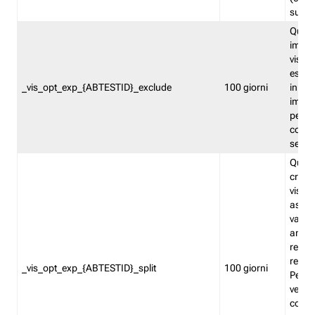
succes
Quest
impos
visita
esclu
_vis_opt_exp_{ABTESTID}_exclude
100 giorni
in bas
impos
percen
coinvo
sempr
Quest
creat
visita
asseg
varia
ancor
reind
relati
_vis_opt_exp_{ABTESTID}_split
100 giorni
Perme
verifi
corri