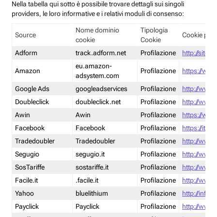
Nella tabella qui sotto è possibile trovare dettagli sui singoli
providers, le loro informative e i relativi moduli di consenso:
Nome dominio
Tipologia
Source
Cookie poli
cookie
Cookie
Adform
track.adform.net
Profilazione
http://site.
eu.amazon-
Amazon
Profilazione
https://www
adsystem.com
Google Ads
googleadservices
Profilazione
http://www.
Doubleclick
doubleclick.net
Profilazione
http://www.
Awin
Awin
Profilazione
https://www
Facebook
Facebook
Profilazione
https://it-
Tradedoubler
Tradedoubler
Profilazione
http://www.
Segugio
segugio.it
Profilazione
http://www.
SosTariffe
sostariffe.it
Profilazione
http://www.s
Facile.it
.facile.it
Profilazione
http://www.f
Yahoo
bluelithium
Profilazione
http://info.
Payclick
Payclick
Profilazione
http://www.p