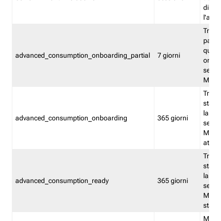
direct
l'attr
Tracc
parzia
quest
advanced_consumption_onboarding_partial
7 giorni
onbord
serviz
Moni
Tracci
stata 
la not
advanced_consumption_onboarding
365 giorni
serviz
Monit
attiva
Tracci
stata 
la not
advanced_consumption_ready
365 giorni
serviz
Monit
stato 
Memor