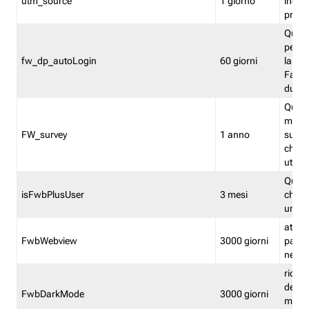
utm_source
1 giorno
indica
proven
Quest
perme
fw_dp_autoLogin
60 giorni
la log
Fastwe
durat
Quest
manti
FW_survey
1 anno
surve
chiuse
utenti
Quest
isFwbPlusUser
3 mesi
che l'
una l
attiva 
FwbWebview
3000 giorni
pagina
nell'
ricor
dell'u
FwbDarkMode
3000 giorni
mode 