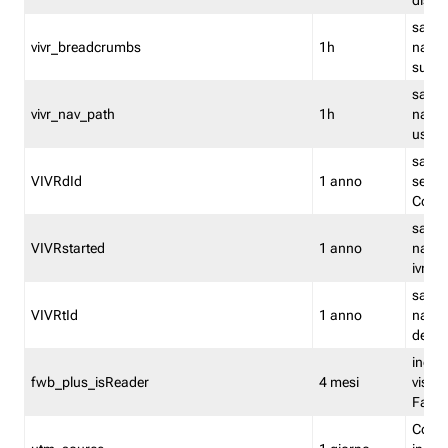
dismi
salva
vivr_breadcrumbs
1h
navig
su vis
salva 
vivr_nav_path
1h
navig
usato
salva 
VIVRdId
1 anno
sessio
Conv
salva 
VIVRstarted
1 anno
navig
ivr ini
salva 
VIVRtId
1 anno
naviga
del cl
indica
fwb_plus_isReader
4 mesi
visual
Fastw
Cooki