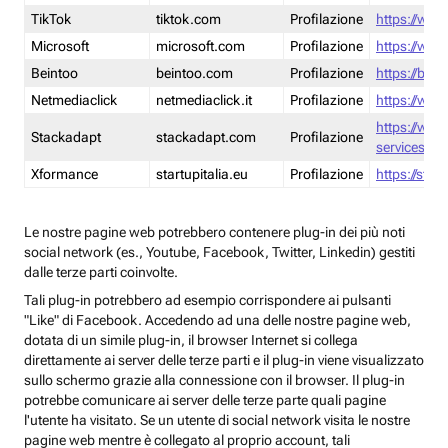
TikTok
tiktok.com
Profilazione
https://www
Microsoft
microsoft.com
Profilazione
https://www
Beintoo
beintoo.com
Profilazione
https://bei
Netmediaclick
netmediaclick.it
Profilazione
https://www
https://ww
Stackadapt
stackadapt.com
Profilazione
services-pri
Xformance
startupitalia.eu
Profilazione
https://start
Le nostre pagine web potrebbero contenere plug-in dei più noti
social network (es., Youtube, Facebook, Twitter, Linkedin) gestiti
dalle terze parti coinvolte.
Tali plug-in potrebbero ad esempio corrispondere ai pulsanti
"Like" di Facebook. Accedendo ad una delle nostre pagine web,
dotata di un simile plug-in, il browser Internet si collega
direttamente ai server delle terze parti e il plug-in viene visualizzato
sullo schermo grazie alla connessione con il browser. Il plug-in
potrebbe comunicare ai server delle terze parte quali pagine
l'utente ha visitato. Se un utente di social network visita le nostre
pagine web mentre è collegato al proprio account, tali