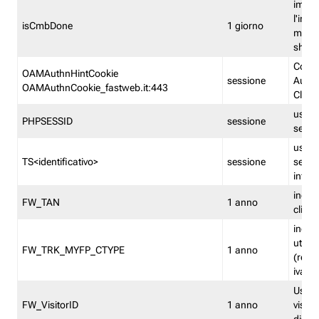
imped
l'inse
isCmbDone
1 giorno
multi
shp
Cooki
OAMAuthnHintCookie
sessione
Auten
OAMAuthnCookie_fastweb.it:443
Clien
usata
PHPSESSID
sessione
sessi
usata
TS<identificativo>
sessione
sessi
inform
indica
FW_TAN
1 anno
clien
indica
utent
FW_TRK_MYFP_CTYPE
1 anno
(resid
iva/i
Usato 
FW_VisitorID
1 anno
visitat