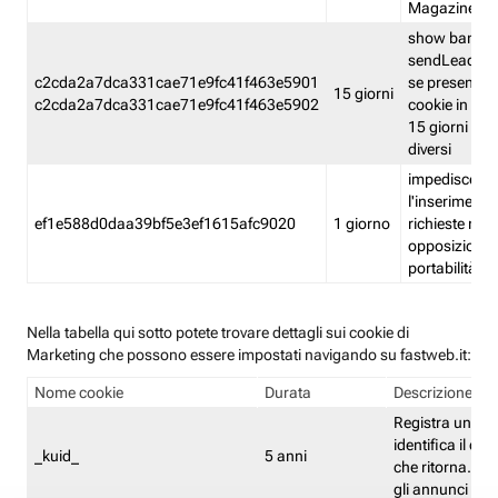
Magazine
show banner
sendLead A
c2cda2a7dca331cae71e9fc41f463e5901
se presenti e
15 giorni
c2cda2a7dca331cae71e9fc41f463e5902
cookie in un 
15 giorni e in
diversi
impedisce
l'inserimento 
ef1e588d0daa39bf5e3ef1615afc9020
1 giorno
richieste mult
opposizione
portabilità g
Nella tabella qui sotto potete trovare dettagli sui cookie di
Marketing che possono essere impostati navigando su fastweb.it:
Nome cookie
Durata
Descrizione
Registra un ID 
identifica il dis
_kuid_
5 anni
che ritorna. L'I
gli annunci mira