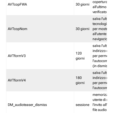
copertura fw
AVTcopFWA
30 giorni
all'ultimo ind
verificato
salva l'ultima
tecnologia ve
AVTcopNom
30 giorni
per mostrarl
all'utente dur
navigazione
salva l'ultimo
indirizzo di 
120
AVTformV3
per permette
giorni
l'autocompl
(in dismissio
salva l'ultimo
180
indirizzo di 
AVTformV4
giorni
per permette
l'autocompl
memorizza la
utente di non
DM_audioteaser_dismiss
sessione
l'invito all'as
file audio del 