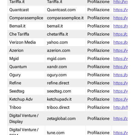
Tariffa.it
Tariffa.it
Profilazione
http://www.t
Quantcast
Quantcast.com
Profilazione
https://www
Comparasemplice
comparasemplice.it
Profilazione
https://www
Bemail.it
bemail.it
Profilazione
https://reta
Che Tariffa
chetariffa.it
Profilazione
https://chet
Verizon Media
yahoo.com
Profilazione
https://pol
Azerion
azerion.com
Profilazione
https://www
Mgid
mgid.com
Profilazione
https://www
Quantum
xandr.com
Profilazione
https://www
Ogury
ogury.com
Profilazione
https://ogur
Refine
refine.direct
Profilazione
https://www.
Seedtag
seedtag.com
Profilazione
https://www
Ketchup Adv
ketchupadv.it
Profilazione
https://www
Triboo
triboo.direct
Profilazione
http://affili
Digital Venture /
zetaglobal.com
Profilazione
https://zeta
Display
Digital Venture /
tune.com
Profilazione
https://www