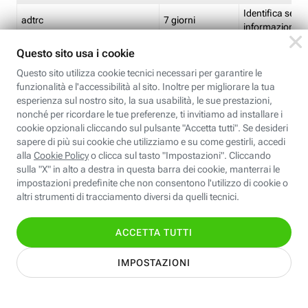
Identifica se so
adtrc
7 giorni
informazioni s
Limite di freq
CFFC<TagID>
7 giorni
composto
Identifica se c'
ricontrollare l'
CM
1 giorno
corrispondenti 
(impostata da 
Identifica se c'
ricontrollare l'
CM14
14 giorni
corrispondenti 
(impostata da 
Identifica l'app
CT<TrackingSetupID>
1 ora
clic per i pixel d
pagine dell'ins
Identifica la quo
EBFC<BannerID>
7 giorni
banner espandi
Identifica la qu
EBFCD<BannerID>
7 giorni
per il banner e