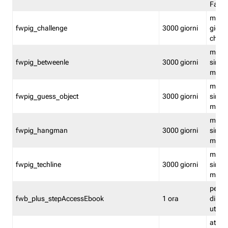
Fastw
mantie
fwpig_challenge
3000 giorni
giochi
chall
mantie
fwpig_betweenle
3000 giorni
singol
modal
mantie
fwpig_guess_object
3000 giorni
singol
modal
mantie
fwpig_hangman
3000 giorni
singol
modal
mantie
fwpig_techline
3000 giorni
singol
modal
perme
fwb_plus_stepAccessEbook
1 ora
di un 
utenti
attiva 