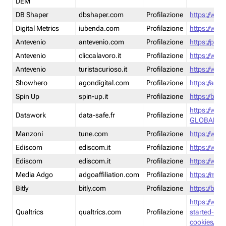
DEM
DB Shaper
dbshaper.com
Profilazione
https://www
Digital Metrics
iubenda.com
Profilazione
https://www
Antevenio
antevenio.com
Profilazione
https://pmp.
Antevenio
cliccalavoro.it
Profilazione
https://www
Antevenio
turistacurioso.it
Profilazione
https://www.
Showhero
agondigital.com
Profilazione
https://agon
Spin Up
spin-up.it
Profilazione
https://blog
https://ww
Datawork
data-safe.fr
Profilazione
GLOBAL-LT
Manzoni
tune.com
Profilazione
https://www
Ediscom
ediscom.it
Profilazione
https://www
Ediscom
ediscom.it
Profilazione
https://www
Media Adgo
adgoaffiliation.com
Profilazione
https://med
Bitly
bitly.com
Profilazione
https://bitl
https://www
Qualtrics
qualtrics.com
Profilazione
started-wi
cookies/