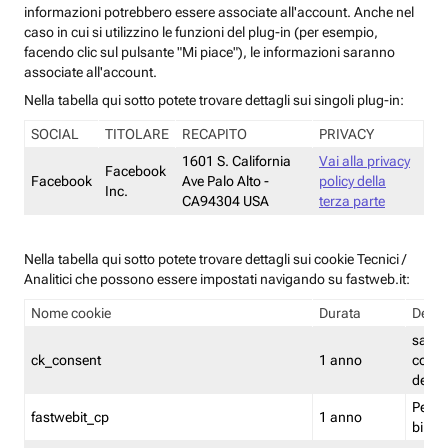
informazioni potrebbero essere associate all'account. Anche nel
caso in cui si utilizzino le funzioni del plug-in (per esempio,
facendo clic sul pulsante "Mi piace"), le informazioni saranno
associate all'account.
Nella tabella qui sotto potete trovare dettagli sui singoli plug-in:
SOCIAL
TITOLARE
RECAPITO
PRIVACY
1601 S. California
Vai alla privacy
Facebook
Facebook
Ave Palo Alto -
policy della
Inc.
CA94304 USA
terza parte
Nella tabella qui sotto potete trovare dettagli sui cookie Tecnici /
Analitici che possono essere impostati navigando su fastweb.it:
Nome cookie
Durata
Descr
salva i
ck_consent
1 anno
conse
dei c
Persi
fastwebit_cp
1 anno
bilanc