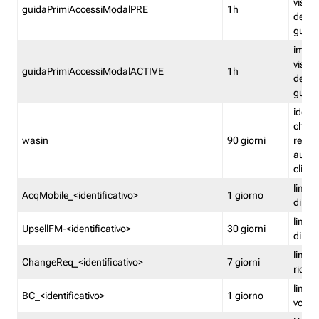
visual
guidaPrimiAccessiModalPRE
1h
della
guida 
imped
visual
guidaPrimiAccessiModalACTIVE
1h
della
guida 
identi
che si
wasin
90 giorni
rete f
autent
clienti
limita
AcqMobile_<identificativo>
1 giorno
di ac
limita
UpsellFM-<identificativo>
30 giorni
di ups
limita
ChangeReq_<identificativo>
7 giorni
ricon
limita
BC_<identificativo>
1 giorno
vouch