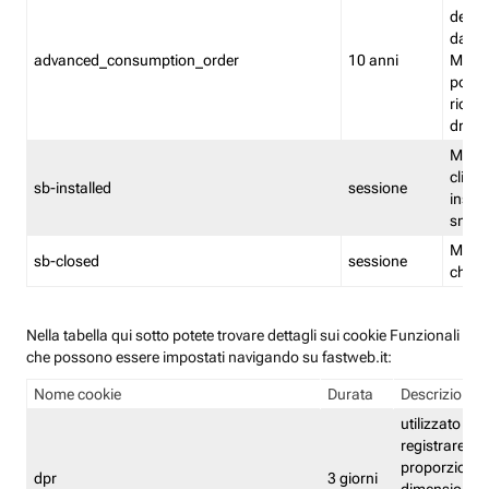
delle 
dash
advanced_consumption_order
10 anni
Monit
posso
riord
drag
Memor
clicca
sb-installed
sessione
instal
smar
Memor
sb-closed
sessione
chius
Nella tabella qui sotto potete trovare dettagli sui cookie Funzionali
che possono essere impostati navigando su fastweb.it:
Nome cookie
Durata
Descrizione
utilizzato per
registrare le
proporzioni e
dpr
3 giorni