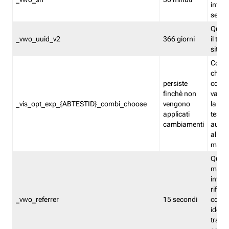
inform
sessi
Quest
_vwo_uuid_v2
366 giorni
il tra
sito 
Cooki
che m
persiste
combi
finchè non
varian
_vis_opt_exp_{ABTESTID}_combi_choose
vengono
la co
applicati
test. 
cambiamenti
autom
all'ap
modif
Quest
memor
infor
riferi
_vwo_referrer
15 secondi
conse
identi
traffi