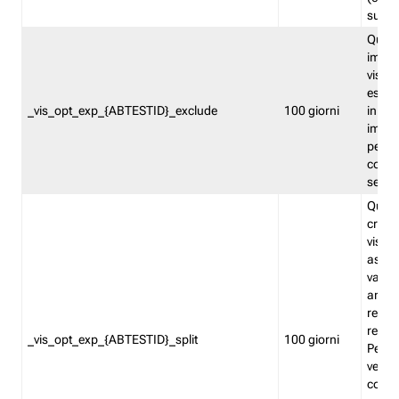
succes
Quest
impos
visita
esclu
_vis_opt_exp_{ABTESTID}_exclude
100 giorni
in bas
impos
percen
coinvo
sempr
Quest
creat
visita
asseg
varia
ancor
reind
relati
_vis_opt_exp_{ABTESTID}_split
100 giorni
Perme
verifi
corri