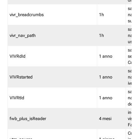
dismi
salva
vivr_breadcrumbs
1h
navig
su vis
salva 
vivr_nav_path
1h
navig
usato
salva 
VIVRdId
1 anno
sessio
Conv
salva 
VIVRstarted
1 anno
navig
ivr ini
salva 
VIVRtId
1 anno
naviga
del cl
indica
fwb_plus_isReader
4 mesi
visual
Fastw
Cooki