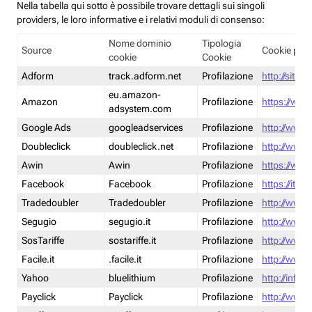
Nella tabella qui sotto è possibile trovare dettagli sui singoli
providers, le loro informative e i relativi moduli di consenso:
Nome dominio
Tipologia
Source
Cookie poli
cookie
Cookie
Adform
track.adform.net
Profilazione
http://site.
eu.amazon-
Amazon
Profilazione
https://www
adsystem.com
Google Ads
googleadservices
Profilazione
http://www.
Doubleclick
doubleclick.net
Profilazione
http://www.
Awin
Awin
Profilazione
https://www
Facebook
Facebook
Profilazione
https://it-
Tradedoubler
Tradedoubler
Profilazione
http://www.
Segugio
segugio.it
Profilazione
http://www.
SosTariffe
sostariffe.it
Profilazione
http://www.s
Facile.it
.facile.it
Profilazione
http://www.f
Yahoo
bluelithium
Profilazione
http://info.
Payclick
Payclick
Profilazione
http://www.p