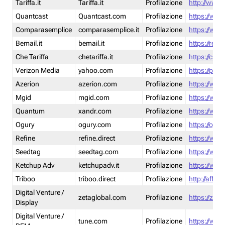
Tariffa.it
Tariffa.it
Profilazione
http://www.t
Quantcast
Quantcast.com
Profilazione
https://www
Comparasemplice
comparasemplice.it
Profilazione
https://www
Bemail.it
bemail.it
Profilazione
https://reta
Che Tariffa
chetariffa.it
Profilazione
https://chet
Verizon Media
yahoo.com
Profilazione
https://pol
Azerion
azerion.com
Profilazione
https://www
Mgid
mgid.com
Profilazione
https://www
Quantum
xandr.com
Profilazione
https://www
Ogury
ogury.com
Profilazione
https://ogur
Refine
refine.direct
Profilazione
https://www.
Seedtag
seedtag.com
Profilazione
https://www
Ketchup Adv
ketchupadv.it
Profilazione
https://www
Triboo
triboo.direct
Profilazione
http://affili
Digital Venture /
zetaglobal.com
Profilazione
https://zeta
Display
Digital Venture /
tune.com
Profilazione
https://www