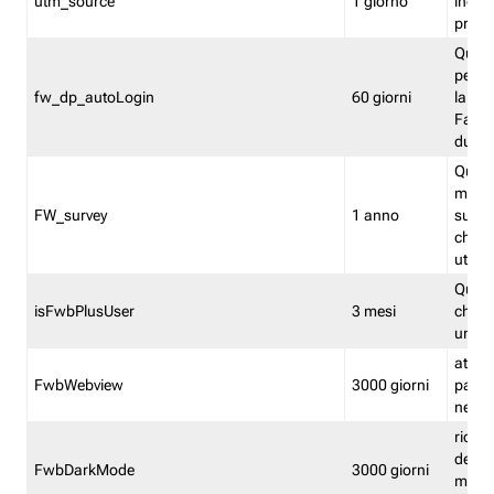
utm_source
1 giorno
indica
proven
Quest
perme
fw_dp_autoLogin
60 giorni
la log
Fastwe
durat
Quest
manti
FW_survey
1 anno
surve
chiuse
utenti
Quest
isFwbPlusUser
3 mesi
che l'
una l
attiva 
FwbWebview
3000 giorni
pagina
nell'
ricor
dell'u
FwbDarkMode
3000 giorni
mode 