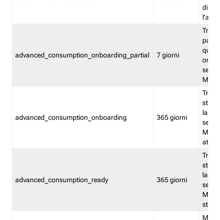
direct
l'attr
Tracc
parzia
quest
advanced_consumption_onboarding_partial
7 giorni
onbord
serviz
Moni
Tracci
stata 
la not
advanced_consumption_onboarding
365 giorni
serviz
Monit
attiva
Tracci
stata 
la not
advanced_consumption_ready
365 giorni
serviz
Monit
stato 
Memor