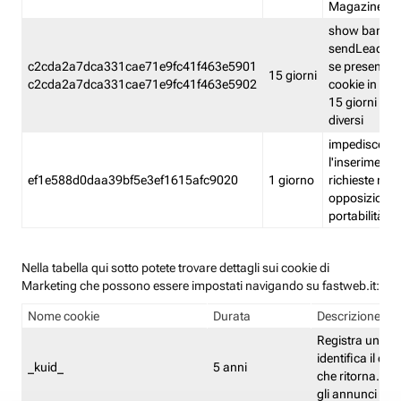
Magazine
show banner
sendLead A
c2cda2a7dca331cae71e9fc41f463e5901
se presenti e
15 giorni
c2cda2a7dca331cae71e9fc41f463e5902
cookie in un 
15 giorni e in
diversi
impedisce
l'inserimento 
ef1e588d0daa39bf5e3ef1615afc9020
1 giorno
richieste mult
opposizione
portabilità g
Nella tabella qui sotto potete trovare dettagli sui cookie di
Marketing che possono essere impostati navigando su fastweb.it:
Nome cookie
Durata
Descrizione
Registra un ID 
identifica il dis
_kuid_
5 anni
che ritorna. L'I
gli annunci mira