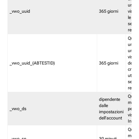
univo
_vwo_uuid
365 giorni
visita
le fun
segme
repor
Quest
un ide
univo
visita
_vwo_uuid_{ABTESTID}
365 giorni
del t
cross
utiliz
segme
repor
Quest
dipendente
memor
dalle
_vwo_ds
persis
impostazioni
visit
dell'account
Insig
Quest
memo
_vwo_sn
30 minuti