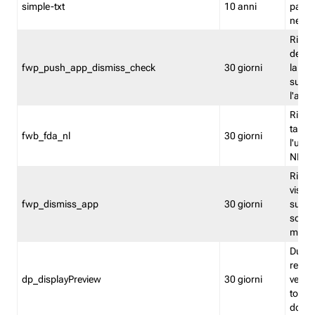
simple-txt
10 anni
pagina
nell'
Ricord
dell'u
fwp_push_app_dismiss_check
30 giorni
la po
sugge
l'audi
Riport
tacci
fwb_fda_nl
30 giorni
l'uten
NL
Ricor
visto 
fwp_dismiss_app
30 giorni
sugge
scari
mobil
Durant
regis
dp_displayPreview
30 giorni
verica
torna
dopo v