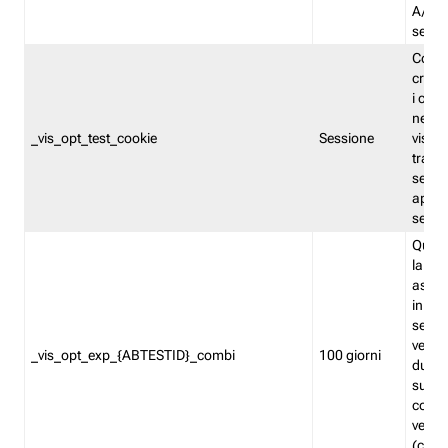
A/B. I
sempr
Cooki
creato
i cook
nel b
_vis_opt_test_cookie
Sessione
visita
tracc
sessi
aperte
sempr
Quest
la var
assegn
in mo
sempr
versi
_vis_opt_exp_{ABTESTID}_combi
100 giorni
durant
succes
corri
versio
(contr