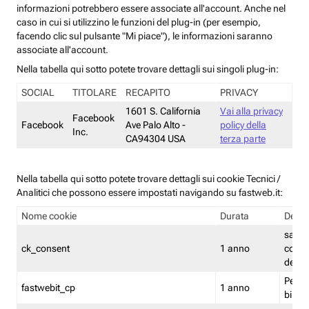
informazioni potrebbero essere associate all'account. Anche nel
caso in cui si utilizzino le funzioni del plug-in (per esempio,
facendo clic sul pulsante "Mi piace"), le informazioni saranno
associate all'account.
Nella tabella qui sotto potete trovare dettagli sui singoli plug-in:
SOCIAL
TITOLARE
RECAPITO
PRIVACY
1601 S. California
Vai alla privacy
Facebook
Facebook
Ave Palo Alto -
policy della
Inc.
CA94304 USA
terza parte
Nella tabella qui sotto potete trovare dettagli sui cookie Tecnici /
Analitici che possono essere impostati navigando su fastweb.it:
Nome cookie
Durata
Descr
salva i
ck_consent
1 anno
conse
dei c
Persi
fastwebit_cp
1 anno
bilanc