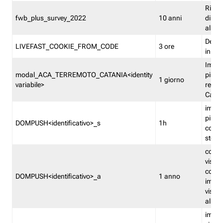
Ricor
fwb_plus_survey_2022
10 anni
di su
all'ut
Dedupl
LIVEFAST_COOKIE_FROM_CODE
3 ore
in Fa
Imped
modal_ACA_TERREMOTO_CATANIA<identity
più vo
1 giorno
variabile>
relati
Catan
imped
più p
DOMPUSH<identificativo>_s
1h
comme
stess
conta
visua
comme
DOMPUSH<identificativo>_a
1 anno
imped
visua
all'in
imped