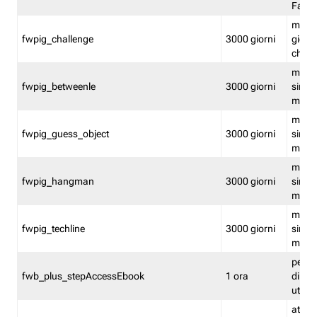
Fastw
mantie
fwpig_challenge
3000 giorni
giochi
chall
mantie
fwpig_betweenle
3000 giorni
singol
modal
mantie
fwpig_guess_object
3000 giorni
singol
modal
mantie
fwpig_hangman
3000 giorni
singol
modal
mantie
fwpig_techline
3000 giorni
singol
modal
perme
fwb_plus_stepAccessEbook
1 ora
di un 
utenti
attiva 