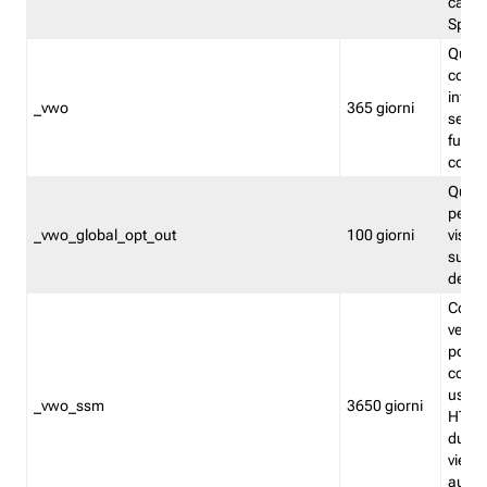
caso 
Split
Quest
conten
infor
_vwo
365 giorni
servi
futuro,
cooki
Quest
persi
_vwo_global_opt_out
100 giorni
visita
su tut
deter
Cookie
verif
possa
cookie
usano 
_vwo_ssm
3650 giorni
HTTP.
durat
viene 
autom