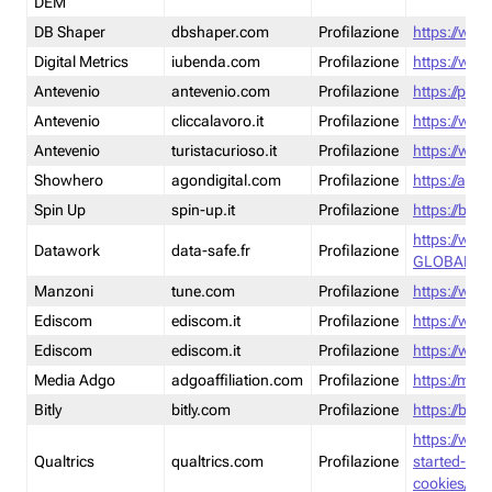
DEM
DB Shaper
dbshaper.com
Profilazione
https://www
Digital Metrics
iubenda.com
Profilazione
https://www
Antevenio
antevenio.com
Profilazione
https://pmp.
Antevenio
cliccalavoro.it
Profilazione
https://www
Antevenio
turistacurioso.it
Profilazione
https://www.
Showhero
agondigital.com
Profilazione
https://agon
Spin Up
spin-up.it
Profilazione
https://blog
https://ww
Datawork
data-safe.fr
Profilazione
GLOBAL-LT
Manzoni
tune.com
Profilazione
https://www
Ediscom
ediscom.it
Profilazione
https://www
Ediscom
ediscom.it
Profilazione
https://www
Media Adgo
adgoaffiliation.com
Profilazione
https://med
Bitly
bitly.com
Profilazione
https://bitl
https://www
Qualtrics
qualtrics.com
Profilazione
started-wi
cookies/