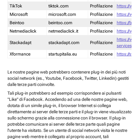
TikTok
tiktok.com
Profilazione
https://www
Microsoft
microsoft.com
Profilazione
https://www
Beintoo
beintoo.com
Profilazione
https://bei
Netmediaclick
netmediaclick.it
Profilazione
https://www
https://ww
Stackadapt
stackadapt.com
Profilazione
services-pri
Xformance
startupitalia.eu
Profilazione
https://start
Le nostre pagine web potrebbero contenere plug-in dei più noti
social network (es., Youtube, Facebook, Twitter, Linkedin) gestiti
dalle terze parti coinvolte.
Tali plug-in potrebbero ad esempio corrispondere ai pulsanti
"Like" di Facebook. Accedendo ad una delle nostre pagine web,
dotata di un simile plug-in, il browser Internet si collega
direttamente ai server delle terze parti e il plug-in viene visualizzato
sullo schermo grazie alla connessione con il browser. Il plug-in
potrebbe comunicare ai server delle terze parte quali pagine
l'utente ha visitato. Se un utente di social network visita le nostre
pagine web mentre è collegato al proprio account, tali