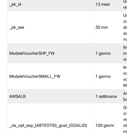
Usato 
_pk_id
13 mesi
visitat
Usato 
comp
_pk_ses
30 min
dell’u
sessi
navig
limita
ModaleVoucherSHP_FW
1 giorno
multi
vouche
limita
multi
ModaleVoucherSMALL_FW
1 giorno
vouch
Medie
Amaz
AWSALB
1 settimana
balan
Quest
creat
visit
_vis_opt_exp_{ABTESTID}_goal_{GOALID}
100 giorni
obiett
nel co