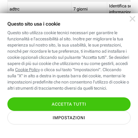
Identifica se so
adtrc
7 giorni
informazioni s
Limite di freq
CFFC<TagID>
7 giorni
composto
Identifica se c'
ricontrollare l'
CM
1 giorno
corrispondenti 
(impostata da 
Identifica se c'
ricontrollare l'
CM14
14 giorni
corrispondenti 
(impostata da 
Identifica l'app
CT<TrackingSetupID>
1 ora
clic per i pixel d
pagine dell'ins
Identifica la quo
EBFC<BannerID>
7 giorni
banner espandi
Identifica la qu
EBFCD<BannerID>
7 giorni
per il banner e