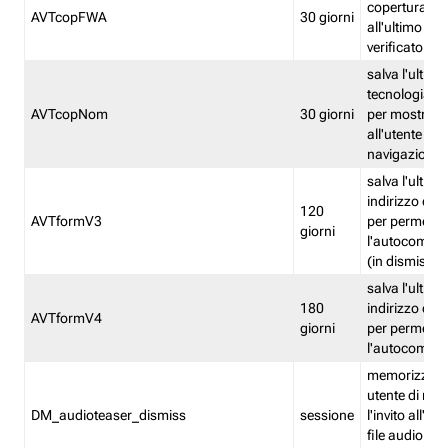
copertura fw
AVTcopFWA
30 giorni
all'ultimo ind
verificato
salva l'ultima
tecnologia ve
AVTcopNom
30 giorni
per mostrarl
all'utente dur
navigazione
salva l'ultimo
indirizzo di 
120
AVTformV3
per permette
giorni
l'autocompl
(in dismissio
salva l'ultimo
180
indirizzo di 
AVTformV4
giorni
per permette
l'autocompl
memorizza la
utente di non
DM_audioteaser_dismiss
sessione
l'invito all'as
file audio del 