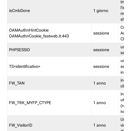
imped
l'inse
isCmbDone
1 giorno
multi
shp
Cooki
OAMAuthnHintCookie
sessione
Auten
OAMAuthnCookie_fastweb.it:443
Clien
usata
PHPSESSID
sessione
sessi
usata
TS<identificativo>
sessione
sessi
inform
indica
FW_TAN
1 anno
clien
indica
utent
FW_TRK_MYFP_CTYPE
1 anno
(resid
iva/i
Usato 
FW_VisitorID
1 anno
visitat