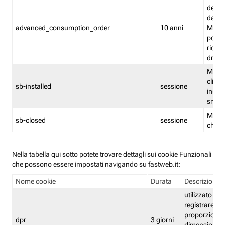
delle 
dash
advanced_consumption_order
10 anni
Monit
posso
riord
drag
Memor
clicca
sb-installed
sessione
instal
smar
Memor
sb-closed
sessione
chius
Nella tabella qui sotto potete trovare dettagli sui cookie Funzionali
che possono essere impostati navigando su fastweb.it:
Nome cookie
Durata
Descrizione
utilizzato per
registrare le
proporzioni e
dpr
3 giorni