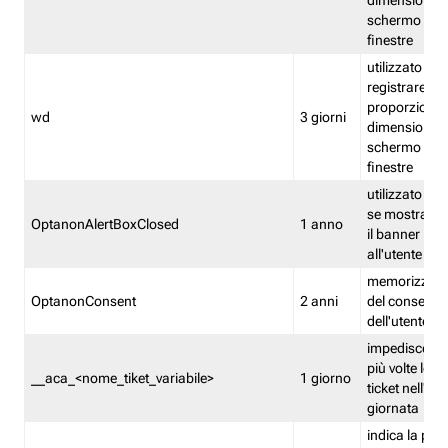
dimensioni de
schermo e de
finestre
utilizzato per
registrare le
proporzioni e
wd
3 giorni
dimensioni de
schermo e de
finestre
utilizzato pe
se mostrare
OptanonAlertBoxClosed
1 anno
il banner pri
all'utente
memorizza lo
OptanonConsent
2 anni
del consenso
dell'utente
impedisce di 
più volte lo s
__aca_<nome_tiket_variabile>
1 giorno
ticket nell'ar
giornata
indica la pre