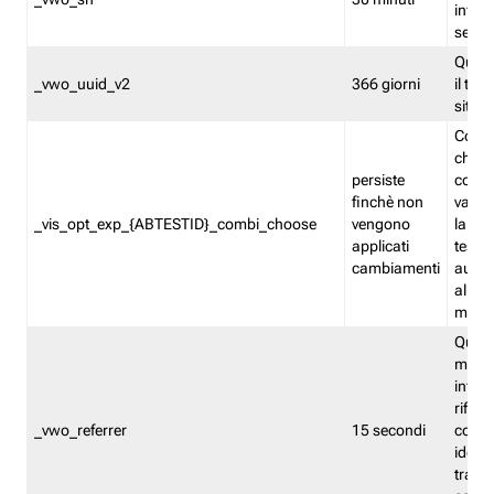
inform
sessi
Quest
_vwo_uuid_v2
366 giorni
il tra
sito 
Cooki
che m
persiste
combi
finchè non
varian
_vis_opt_exp_{ABTESTID}_combi_choose
vengono
la co
applicati
test. 
cambiamenti
autom
all'ap
modif
Quest
memor
infor
riferi
_vwo_referrer
15 secondi
conse
identi
traffi