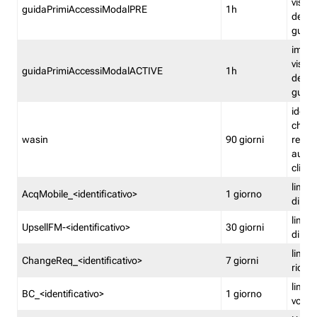
visual
guidaPrimiAccessiModalPRE
1h
della
guida 
imped
visual
guidaPrimiAccessiModalACTIVE
1h
della
guida 
identi
che si
wasin
90 giorni
rete f
autent
clienti
limita
AcqMobile_<identificativo>
1 giorno
di ac
limita
UpsellFM-<identificativo>
30 giorni
di ups
limita
ChangeReq_<identificativo>
7 giorni
ricon
limita
BC_<identificativo>
1 giorno
vouch