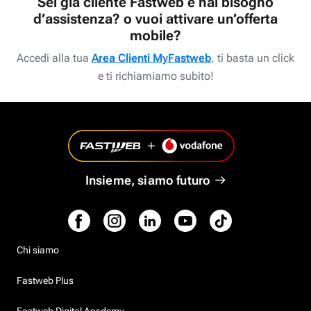
Sei già cliente Fastweb e hai bisogno
d’assistenza? o vuoi attivare un’offerta
mobile?
Accedi alla tua
Area Clienti MyFastweb
, ti basta un click
e ti richiamiamo subito!
Insieme, siamo futuro
Chi siamo
Fastweb Plus
Fastweb Digital Academy