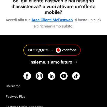
Sei già cliente Fastweb e hai bisogno
d’assistenza? o vuoi attivare un’offerta
mobile?
Accedi alla tua
Area Clienti MyFastweb
, ti basta un click
e ti richiamiamo subito!
Insieme, siamo futuro
Chi siamo
Fastweb Plus
Fastweb Digital Academy