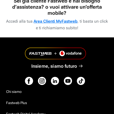
Sei già cliente Fastweb e hai bisogno
d’assistenza? o vuoi attivare un’offerta
mobile?
Accedi alla tua
Area Clienti MyFastweb
, ti basta un click
e ti richiamiamo subito!
Insieme, siamo futuro
Chi siamo
Fastweb Plus
Fastweb Digital Academy