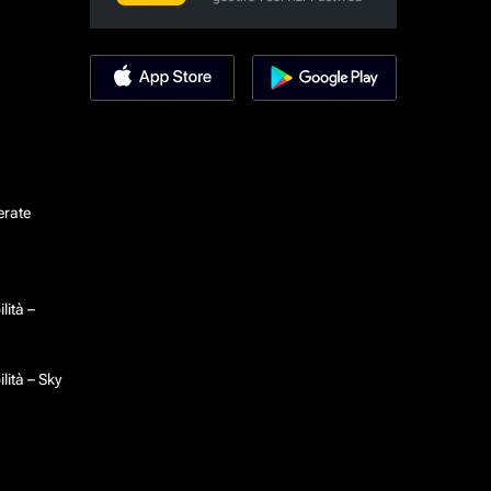
erate
lità –
lità – Sky