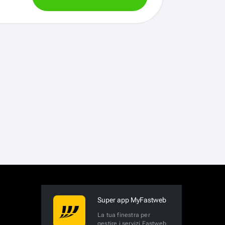
Super app MyFastweb
La tua finestra per
gestire i servizi Fastweb