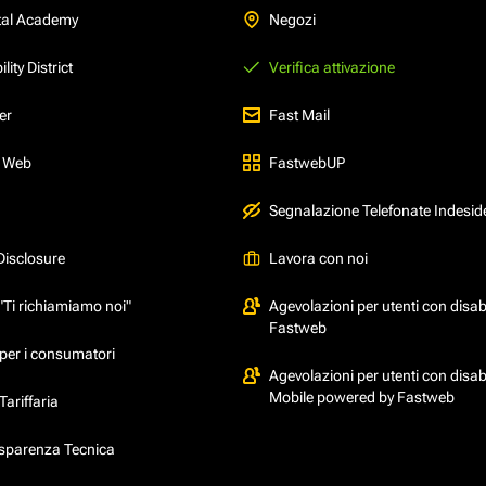
tal Academy
Negozi
ity District
Verifica attivazione
er
Fast Mail
l Web
FastwebUP
Segnalazione Telefonate Indesid
Disclosure
Lavora con noi
"Ti richiamiamo noi"
Agevolazioni per utenti con disabi
Fastweb
per i consumatori
Agevolazioni per utenti con disabi
Mobile powered by Fastweb
ariffaria
asparenza Tecnica