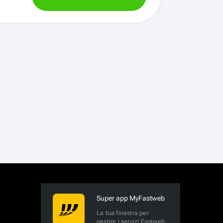
Super app MyFastweb
La tua finestra per
gestire i servizi Fastweb