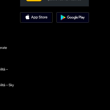
erate
lità –
lità – Sky