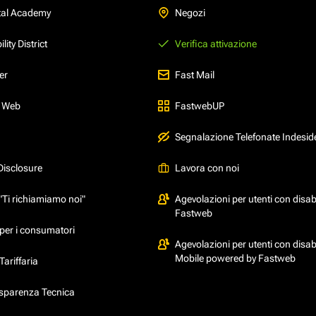
tal Academy
Negozi
ity District
Verifica attivazione
er
Fast Mail
l Web
FastwebUP
Segnalazione Telefonate Indesid
Disclosure
Lavora con noi
"Ti richiamiamo noi"
Agevolazioni per utenti con disabi
Fastweb
per i consumatori
Agevolazioni per utenti con disabi
Mobile powered by Fastweb
ariffaria
asparenza Tecnica