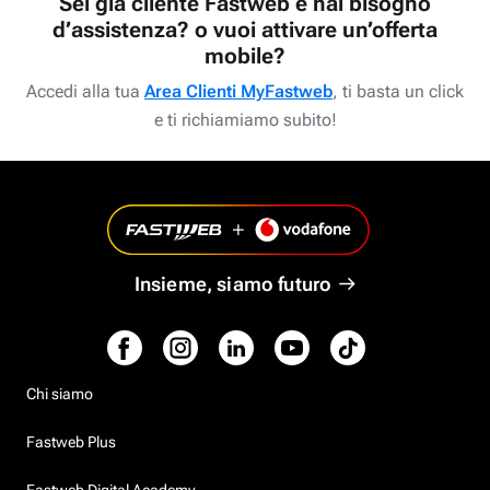
Sei già cliente Fastweb e hai bisogno
d’assistenza? o vuoi attivare un’offerta
mobile?
Accedi alla tua
Area Clienti MyFastweb
, ti basta un click
e ti richiamiamo subito!
Insieme, siamo futuro
Chi siamo
Fastweb Plus
Fastweb Digital Academy