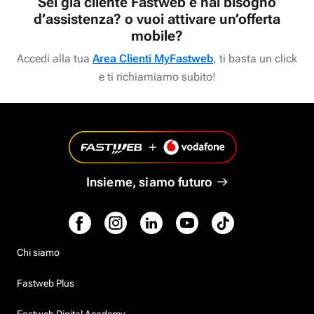
Sei già cliente Fastweb e hai bisogno
d’assistenza? o vuoi attivare un’offerta
mobile?
Accedi alla tua
Area Clienti MyFastweb
, ti basta un click
e ti richiamiamo subito!
Insieme, siamo futuro
Chi siamo
Fastweb Plus
Fastweb Digital Academy