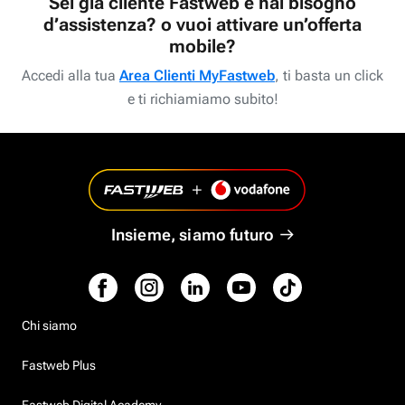
Sei già cliente Fastweb e hai bisogno
d’assistenza? o vuoi attivare un’offerta
mobile?
Accedi alla tua
Area Clienti MyFastweb
, ti basta un click
e ti richiamiamo subito!
Insieme, siamo futuro
Chi siamo
Fastweb Plus
Fastweb Digital Academy