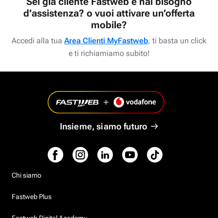
Sei già cliente Fastweb e hai bisogno
d’assistenza? o vuoi attivare un’offerta
mobile?
Accedi alla tua
Area Clienti MyFastweb
, ti basta un click
e ti richiamiamo subito!
Insieme, siamo futuro
Chi siamo
Fastweb Plus
Fastweb Digital Academy