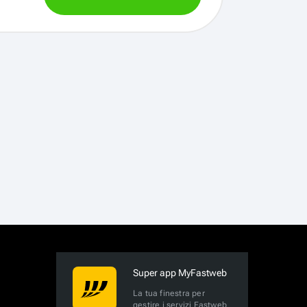
Super app MyFastweb
La tua finestra per
gestire i servizi Fastweb