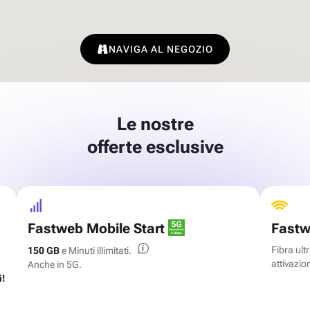
NAVIGA AL NEGOZIO
Le nostre
offerte esclusive
Fastweb Mobile Start
Fastw
Fibra ul
150 GB
e Minuti illimitati.
attivazion
Anche in 5G.
i!