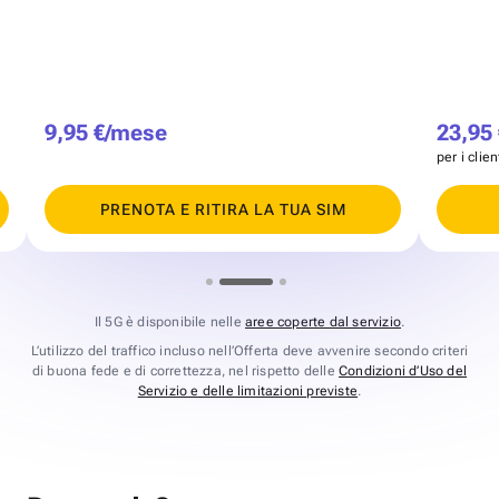
9,95 €/mese
23,95
per i clie
PRENOTA E RITIRA LA TUA SIM
Il 5G è disponibile nelle
aree coperte dal servizio
.
L’utilizzo del traffico incluso nell’Offerta deve avvenire secondo criteri
di buona fede e di correttezza, nel rispetto delle
Condizioni d’Uso del
Servizio e delle limitazioni previste
.