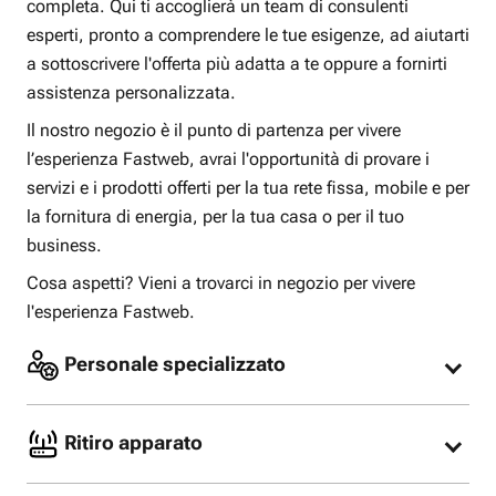
completa. Qui ti accoglierà un team di consulenti
esperti, pronto a comprendere le tue esigenze, ad aiutarti
a sottoscrivere l'offerta più adatta a te oppure a fornirti
assistenza personalizzata.
Il nostro negozio è il punto di partenza per vivere
l’esperienza Fastweb, avrai l'opportunità di provare i
servizi e i prodotti offerti per la tua rete fissa, mobile e per
la fornitura di energia, per la tua casa o per il tuo
business.
Cosa aspetti? Vieni a trovarci in negozio per vivere
l'esperienza Fastweb.
Personale specializzato
I nostri consulenti specializzati sono pronti per
consigliarti l’offerta più adatta alle tue esigenze
Ritiro apparato
oppure offrirti assistenza per la tua offerta Fastweb
già attiva.
Nel nostro Fastweb store possiamo riconsegnare il