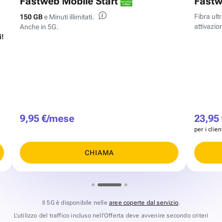
Fastweb Mobile Start
Fastw
Fibra ul
150 GB
e Minuti illimitati.
attivazion
Anche in 5G.
i!
9,95 €/mese
23,95
per i clie
CHIAMA
Il 5G è disponibile nelle
aree coperte dal servizio
.
L’utilizzo del traffico incluso nell’Offerta deve avvenire secondo criteri