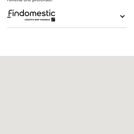
Nel nostro negozio potrai acquistare l’offerta
Fastweb Mobile e lo smartphone più adatto alle
tue esigenze finanziato con Findomestic.