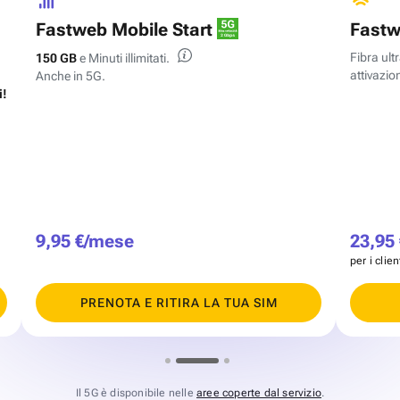
Fastweb Mobile Start
Fastw
Fibra ul
150 GB
e Minuti illimitati.
attivazion
Anche in 5G.
i!
9,95 €/mese
23,95
per i clie
PRENOTA E RITIRA LA TUA SIM
Il 5G è disponibile nelle
aree coperte dal servizio
.