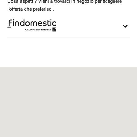
Cosa aspetti? Vieni a trovarci in negozio per scegliere
l’offerta che preferisci.
Nel nostro negozio potrai acquistare l’offerta
Fastweb Mobile e lo smartphone più adatto alle
tue esigenze finanziato con Findomestic.