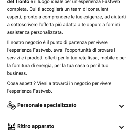
del Tronto
è il luogo ideale per un'esperienza Fastweb
completa. Qui ti accoglierà un team di consulenti
esperti, pronto a comprendere le tue esigenze, ad aiutarti
a sottoscrivere l'offerta più adatta a te oppure a fornirti
assistenza personalizzata.
Il nostro negozio è il punto di partenza per vivere
l’esperienza Fastweb, avrai l'opportunità di provare i
servizi e i prodotti offerti per la tua rete fissa, mobile e per
la fornitura di energia, per la tua casa o per il tuo
business.
Cosa aspetti? Vieni a trovarci in negozio per vivere
l'esperienza Fastweb.
Personale specializzato
I nostri consulenti specializzati sono pronti per
consigliarti l’offerta più adatta alle tue esigenze
Ritiro apparato
oppure offrirti assistenza per la tua offerta Fastweb
già attiva.