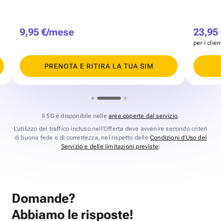
9,95 €/mese
23,95
per i clie
PRENOTA E RITIRA LA TUA SIM
Il 5G è disponibile nelle
aree coperte dal servizio
.
L’utilizzo del traffico incluso nell’Offerta deve avvenire secondo criteri
di buona fede e di correttezza, nel rispetto delle
Condizioni d’Uso del
Servizio e delle limitazioni previste
.
Domande?
Abbiamo le risposte!