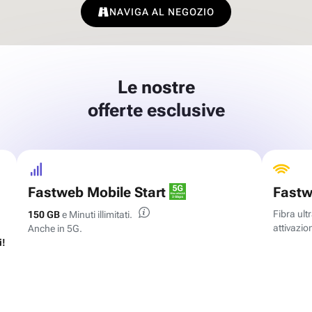
NAVIGA AL NEGOZIO
Le nostre
offerte esclusive
Fastweb Mobile Start
Fastw
Fibra ul
150 GB
e Minuti illimitati.
attivazion
Anche in 5G.
i!