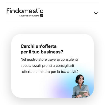
Nel nostro Fastweb store possiamo riconsegnare il
modem Fastweb.
Nel nostro negozio potrai acquistare l’offerta
Fastweb Mobile e lo smartphone più adatto alle
tue esigenze finanziato con Findomestic.
Cerchi un’offerta
per il tuo business?
Nel nostro store troverai consulenti
specializzati pronti a consigliarti
l’offerta su misura per la tua attività.