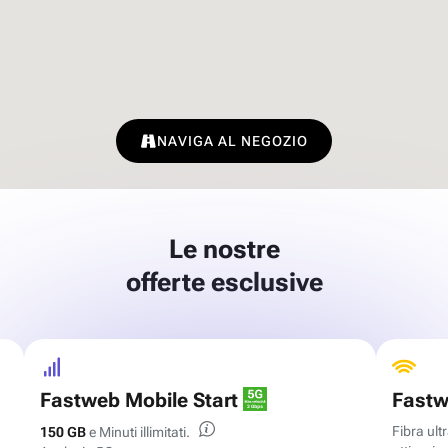
NAVIGA AL NEGOZIO
Le nostre
offerte esclusive
Fastweb Mobile Start
Fastw
Fibra ul
150 GB
e Minuti illimitati.