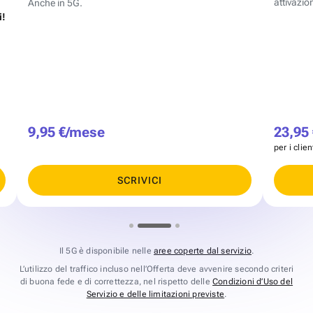
attivazion
Anche in 5G.
i!
9,95 €/mese
23,95
per i clie
SCRIVICI
Il 5G è disponibile nelle
aree coperte dal servizio
.
L’utilizzo del traffico incluso nell’Offerta deve avvenire secondo criteri
di buona fede e di correttezza, nel rispetto delle
Condizioni d’Uso del
Servizio e delle limitazioni previste
.