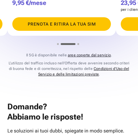
9,95 €/mese
23,95
per i clie
PRENOTA E RITIRA LA TUA SIM
Il 5G è disponibile nelle
aree coperte dal servizio
.
L’utilizzo del traffico incluso nell’Offerta deve avvenire secondo criteri
di buona fede e di correttezza, nel rispetto delle
Condizioni d’Uso del
Servizio e delle limitazioni previste
.
Domande?
Abbiamo le risposte!
Le soluzioni ai tuoi dubbi, spiegate in modo semplice.