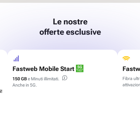
Le nostre
offerte esclusive
Fastweb Mobile Start
Fastw
Fibra ul
150 GB
e Minuti illimitati.
attivazion
Anche in 5G.
i!