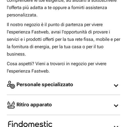
comprendere le tue esigenze, ad aiutarti a sottoscrivere
l'offerta più adatta a te oppure a fornirti assistenza
personalizzata.
Il nostro negozio è il punto di partenza per vivere
l’esperienza Fastweb, avrai l'opportunità di provare i
servizi e i prodotti offerti per la tua rete fissa, mobile e per
la fornitura di energia, per la tua casa o per il tuo
business.
Cosa aspetti? Vieni a trovarci in negozio per vivere
l'esperienza Fastweb.
Personale specializzato
I nostri consulenti specializzati sono pronti per
consigliarti l’offerta più adatta alle tue esigenze
Ritiro apparato
oppure offrirti assistenza per la tua offerta Fastweb
già attiva.
Nel nostro Fastweb store possiamo riconsegnare il
modem Fastweb.