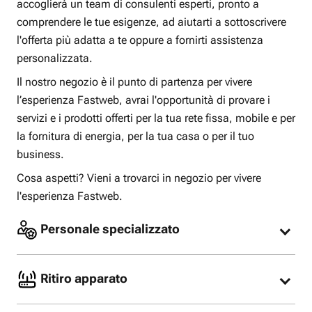
accoglierà un team di consulenti esperti, pronto a
comprendere le tue esigenze, ad aiutarti a sottoscrivere
l'offerta più adatta a te oppure a fornirti assistenza
personalizzata.
Il nostro negozio è il punto di partenza per vivere
l’esperienza Fastweb, avrai l'opportunità di provare i
servizi e i prodotti offerti per la tua rete fissa, mobile e per
la fornitura di energia, per la tua casa o per il tuo
business.
Cosa aspetti? Vieni a trovarci in negozio per vivere
l'esperienza Fastweb.
Personale specializzato
I nostri consulenti specializzati sono pronti per
consigliarti l’offerta più adatta alle tue esigenze
Ritiro apparato
oppure offrirti assistenza per la tua offerta Fastweb
già attiva.
Nel nostro Fastweb store possiamo riconsegnare il