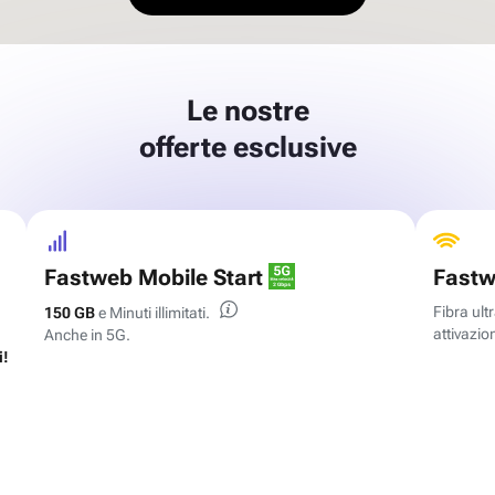
Le nostre
offerte esclusive
Fastweb Mobile Start
Fastw
Fibra ul
150 GB
e Minuti illimitati.
attivazion
Anche in 5G.
i!