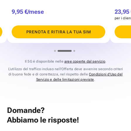
9,95 €/mese
23,95
per i clie
PRENOTA E RITIRA LA TUA SIM
Il 5G è disponibile nelle
aree coperte dal servizio
.
L’utilizzo del traffico incluso nell’Offerta deve avvenire secondo criteri
di buona fede e di correttezza, nel rispetto delle
Condizioni d’Uso del
Servizio e delle limitazioni previste
.
Domande?
Abbiamo le risposte!