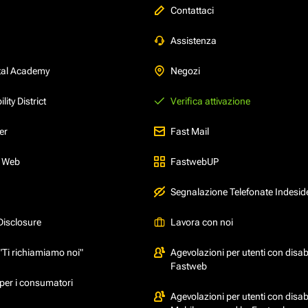
Contattaci
Assistenza
tal Academy
Negozi
ity District
Verifica attivazione
er
Fast Mail
l Web
FastwebUP
Segnalazione Telefonate Indesid
Disclosure
Lavora con noi
"Ti richiamiamo noi"
Agevolazioni per utenti con disabi
Fastweb
per i consumatori
Agevolazioni per utenti con disabi