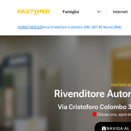
Famiglia
Internet
>
HOME NEGOZI
Via Cristoforo Colombo 300, 00145 Roma (RM)
FASTWEB D
Rivenditore Auto
Via Cristoforo Colombo 
Chiuso ora, apre d
NAVIGA AL