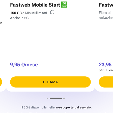
Fastweb Mobile Start
Fastw
Fibra ul
150 GB
e Minuti illimitati.
attivazion
Anche in 5G.
i!
9,95 €/mese
23,95
per i clie
CHIAMA
Il 5G è disponibile nelle
aree coperte dal servizio
.