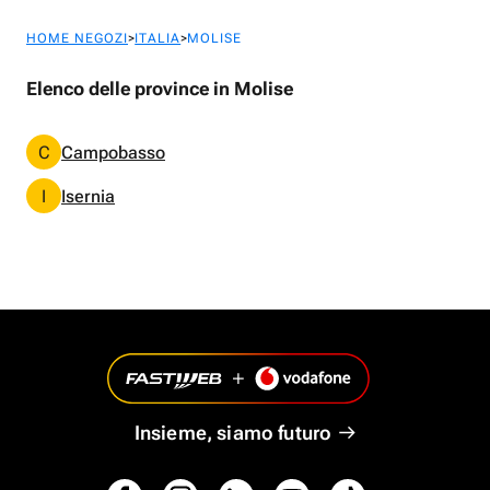
>
>
HOME NEGOZI
ITALIA
MOLISE
Elenco delle province in Molise
C
Campobasso
I
Isernia
Insieme, siamo futuro